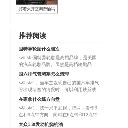
打着火开空调费油吗
推荐阅读
固特异轮胎什么档次
<&list>固特异轮胎是高档品牌，是美国
的汽车轮胎品牌。虽然是高档轮胎品
牌，但是中高低端的轮胎都有生产，这
国六排气管堵塞怎么清理
也是为了更好的开拓市场。
<&list>1、当车主发现自己的国六车排气
管出现堵塞的情况时，可以利用铁丝或
者是细棍，直接将杂物给取出来，如果
在家拿什么练方向盘
堵塞情况比较严重，也可以采取应急措
<&list>1、找一只平底锅，把两耳看作3
施。 <&list>2、直接利用木棍将所有的
点和9点钟方向，同时在6点钟和12点钟
杂物推到排气管里面的位置处，然后将
方向做一个标记。 <&list>2、双手握住
三元催化器拆解开，就可以将堵塞的东
大众1.8t发动机烧机油