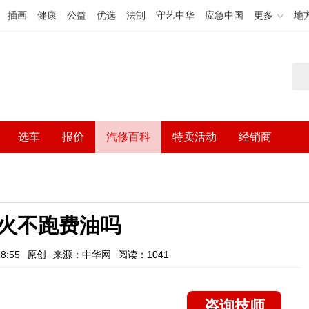
插画
健康
公益
优选
法制
守艺中华
应急中国
更多
地
选车
报价
汽修百科
特卖活动
经销商
火不跑费油吗
8:55
原创
来源：中华网
阅读：1041
咨询技师