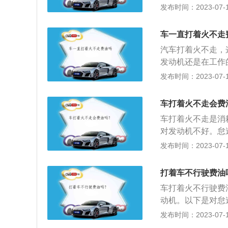
的，进气量也是比
发布时间：2023-07-17
转。而且长时间怠
还是尽量熄火等待
车一直打着火不走
油的充分燃烧，从
汽车打着火不走，
发动机还是在工作
较少的，所以就需
发布时间：2023-07-17
车打着火不走是很
处于怠速，即发动机
车打着火不走会费
车长时间怠速运转
车打着火不走是消
怠速会影响发动机
对发动机不好。怠
加速发动机磨损，
出功率。保持发动
发布时间：2023-07-17
导致汽车熄火。失
之一。工作性能好的
喜欢在低温下让发
的工作状态。发动
久，原地空转时间
打着车不行驶费油
怠速时，转速不能
车。同时要控制好车
车打着火不行驶费
进行调整。
而且不容易使发动
动机。以下是对怠
手动档的车在怠速时
发布时间：2023-07-17
D档怠速情况下不踩