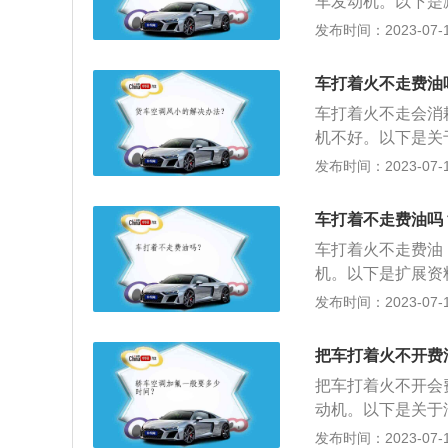
车发动机。以下是
低的状态，是最节
车修理厂家做日常
发布时间：2023-07-17
度又大大高于经济
分钟，保持几分钟
动，在保证安全的
方式最省油，在起
起油门，使汽车自
车打着火不走费油
一定速度后，应尽
机件的磨损。
车打着火不走会消
况，避免急刹车。
机不好。以下是关
工作状况。在发动
发布时间：2023-07-17
态。调整怠速时转
维修部门进行调整
车打着不走费油吗
内部机件的摩擦阻
车打着火不走费油
怠速，是发动机五
机。以下是扩展资
800转/分钟。
态是指发动机处于空
发布时间：2023-07-17
其高低。一般情况
汽车长时间怠速，
的最低转速为最佳
怠速高会影响发动
着——白白地烧油
把车打着火不开费
同时加速发动机磨
把车打着火不开会
熄火，熄火分为两
动机。以下是关于
怠速状态，怠速状
发布时间：2023-07-17