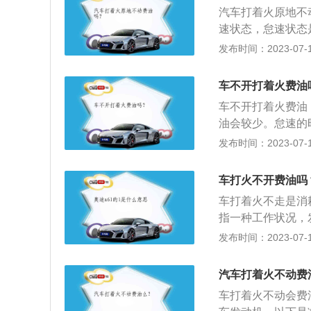
及时对车轮进行充
汽车打着火原地不
油耗增加。减少油
速状态，怠速状态
对车辆进行保养。
很小。怠速的危害：
发布时间：2023-07-17
钟，汽车长时间怠
机油耗升高，发动
车不开打着火费油
命，发动机长时间
车不开打着火费油
地怠速一分钟左右
油会较少。怠速的
车转速不要超过2
量守恒，行驶时做
发布时间：2023-07-17
况，发动机空转时
速转速，怠速转速
车打火不开费油吗
不出力，在发动机
车打着火不走是消
态，调整怠速时转
指一种工作状况，
转速被称为怠速转
发布时间：2023-07-17
速时转速不能突高
要缓，使用经济车
汽车打着火不动费
速。避免大油门，
车打着火不动会费
油量很可观。尽量