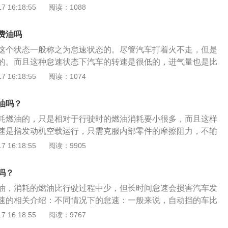
较少的，所以就需要比较浓的可燃混合气才能维持发动机的运
 16:18:55
阅读：1088
速会损害汽车发动机。建议汽车打着火之后长时间不走的话，
比较好。如果汽车长时间处于怠速的状态，而且还会影响到汽
费油吗
而导致积碳的出现。
这个状态一般称之为怠速状态的。尽管汽车打着火不走，但是
的。而且这种怠速状态下汽车的转速是很低的，进气量也是比
要比较浓的可燃混合气才能维持发动机的运转，这种状态下汽
 16:18:55
阅读：1074
费油的。长时间怠速会损坏汽车发动机。汽车点火表示发动机
处于空rpm，怠速时发动机转速一般为550-800rpm。如果汽
油吗？
，发动机很容易产生积碳。发动机高怠速和低怠速都不好。高
耗燃油的，只是相对于行驶时的燃油消耗要小很多，而且这样
的油耗，从而可能导致发动机的油耗和内部温度升高。同时会
速是指发动机空载运行，只需克服内部零件的摩擦阻力，不输
降低发动机的使用寿命。如果发动机长时间怠速运转，很容易
机稳定运行的最低转速称为怠速，这是发动机的五种基本工况
 16:18:55
阅读：9905
速有两种，一种是怠速失速，另一种是行驶中失速。许多车主
发动机怠速一般为550-800rpm。怠速状态是指发动机怠速时
动机空转来预热汽车。这种方法虽然可以用，但不能空转太
机运转时，如果油门踏板完全松开，发动机将处于怠速。调整
只有一分钟左右。当速度稳定后，可以通过低速行驶来预热汽
吗？
过高或过低，否则会导致发动机过早磨损。最好到汽车维修部
速，车速不要超过2000rpm。这种方法不仅可以节省燃油，
油，消耗的燃油比行驶过程中少，但长时间怠速会损害汽车发
机产生积碳。
速的相关介绍：不同情况下的怠速：一般来说，自动挡的车比
发动机的转速要高一些，一般在800到1000r/min，如果挂着
 16:18:55
阅读：9767
油门行驶，速度大概在5到10km/h左右。自动挡怠速状态：