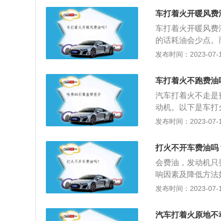
是指自动挡汽车发
车打着火开暖风费
门踏板，这时发动
车打着火开暖风费
发动机造成早期磨
的话耗油会少点。
系统提供的，它和
发布时间：2023-07-17
不同用车的油耗也
油耗持续走高，而
车打着火不跑费油
开又省油，长期没
汽车打着火不走是
火花塞故障等问题
动机。以下是车打
怠速状态，怠速状
发布时间：2023-07-17
800转/分钟，
高和怠速低都不好
打火不开车费油吗
动机内部温度升高
会费油，发动机只
怠速低，容易使汽
响因素及降低方法
行驶过程中熄火。
刹，挂低档开高速
发布时间：2023-07-17
后也会造成油耗过
辆耗油。在开车时
汽车打着火原地不