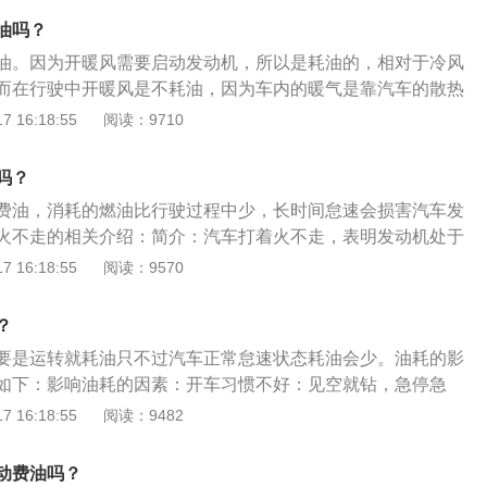
动机空转时一种工作状况。在发动机运转时，如果完全放松油
油吗？
机就处于怠速状态。调整怠速时转速不能突高突低，否则会对
油。因为开暖风需要启动发动机，所以是耗油的，相对于冷风
损，最好到汽车维修部门进行调整。
而在行驶中开暖风是不耗油，因为车内的暖气是靠汽车的散热
发动机的转速功率没有关系。注意事项如下：个人的操作习惯
 16:18:55
阅读：9710
会有所不同，长时间高速行驶，挂低档开高速等习惯都会造成
且排量越大受到的影响越大。汽车需要定期维修保养这样才好
吗？
有进行维修保养会导致爱车出现很多问题，比如发动机积碳，
费油，消耗的燃油比行驶过程中少，长时间怠速会损害汽车发
。
火不走的相关介绍：简介：汽车打着火不走，表明发动机处于
态是指发动机处于空转，怠速状态下发动机的转速一般在550-
 16:18:55
阅读：9570
如果汽车长时间怠速，容易使发动机产生积碳。影响：发动机怠速
，怠速高会影响发动机油耗，可能会导致发动机油耗升高，发
？
，同时加速发动机磨损，减少发动机使用寿命，发动机长时间
要是运转就耗油只不过汽车正常怠速状态耗油会少。油耗的影
车熄火，熄火分为两种，一种是怠速时熄火，另一种是汽车在
如下：影响油耗的因素：开车习惯不好：见空就钻，急停急
等习惯都会导致汽车油耗增加。发动机积碳：发动机在积碳以
 16:18:55
阅读：9482
高。轮胎胎压低：车轮的胎压过低和车轮充气不足也会造成车
不妨先检测一下车轮的充气问题，而胎压也有仪器可以检测，
动费油吗？