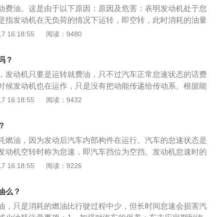
气会降低油耗。后备箱过重：后备箱放置太多物品也会让车辆
动费油。这是由于以下原因：原因及危害：表明发动机处于怠
耗的方法：在驾驶车辆时保持匀速行驶，避免急刹急起，定期
是指发动机在无负荷的情况下运转，即空转，此时消耗的油量
损害发动机。怠速状态下发动机的转速一般在550-800转/分
 16:18:55
阅读：9480
速易使发动机产生积碳，怠速高会影响发动机油耗，导致发动
机内部温度升高，同时加速发动机磨损，减少发动机使用寿
吗？
怠速低，容易使汽车熄火。低温下热车的方法：汽车打火后原
，发动机只要是运转就费油，只不过汽车正常怠速状态的话费
，等转速稳定下来，使用低速行驶的方式热车，同时控制好汽
时候发动机也在运作，只是没有把动能传递给传动系。根据能
000转，这种方法既能节省燃油，还不容易使发动机产生积碳。
功比怠速多，行驶费油比较高。汽车的怠速是指一种工作状
 16:18:55
阅读：9432
称为怠速，即汽车挡位为空挡。发动机怠速时的转速被称为怠
可以通过调整风门大小等来调整其高低。怠速即是发动机出工
？
运转时，如果完全放松油门踏板，这时发动机就处于怠速状
耗燃油，因为发动后汽车内部构件在运行。汽车的怠速状态是
速不能突高突低，否则会对发动机造成早期磨损。
发动机空转时称为怠速，即汽车挡位为空挡。发动机怠速时的
速，怠速转速可以通过调整风门大小等来调整其高低，调整怠
 16:18:55
阅读：9226
突低，否则会对发动机造成早期磨损。降低油耗的方法有加速
速，正确使用制动。加速要缓，汽车由低挡起步，然后缓缓加
油么？
急加速。对于在城市中行驶的汽车，采用缓慢加速的方法，节
油，只是消耗的燃油比行驶过程中少，但长时间怠速会损害汽
使用经济车速，汽车在经济车速时，是汽车磨损最小、油耗最