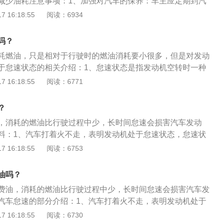
减少油耗注意事项：1、加强对汽车的保养：车主应定期到汽
省费用。但城市中往往达不到经济车速，而在路况良好时，速
保养。2、避免发动机长时间空转：冷启动时，温车不要超过1
 16:18:55
阅读：6934
车速。因此尽量贴近经济车速，就会减少耗油量。正确使用制
低速行驶即可。3、尽可能避免急刹急起：柔和、平顺的驾驶
前提下，尽量少刹车，也是节油的一项有效措施。采用提前抬
步阶段，尽量避免猛踩油门，正确的方法是平顺加速，在达到
然减速的"以滑代刹"的方法，不仅可以省油，而且还可以减少
吗？
可能保持匀速行驶。在拥挤路段行驶时，也要看清前面的路
耗燃油，只是相对于行驶时的燃油消耗要小很多，但是对发动
于怠速状态的相关介绍：1、怠速状态是指发动机空转时一种
机运转时，如果完全放松油门踏板，这时发动机就处于怠速状
 16:18:55
阅读：6771
速不能突高突低，否则会对发动机造成早期磨损，最好到汽车
。2、怠速是指发动机在无负荷的情况下运转，只需克服自身
？
力，不对外输出功率。维持发动机稳定运转的最低转速被称为
，消耗的燃油比行驶过程中少，长时间怠速会损害汽车发动
大基本工况之一。工作性能良好的发动机，其怠速一般为550-
料：1、汽车打着火不走，表明发动机处于怠速状态，怠速状
3、怠速转速可以通过调整节气门开度的大小、怠速供油量等来调整
转，怠速状态下发动机的转速一般在550-800转/分钟，如果
 16:18:55
阅读：6753
下，怠速转速以发动机在怠速范围内不抖动且加速性能良好时
容易使发动机产生积碳。2、发动机怠速高和怠速低都不好，
。4、怠速的现象，即是车在原地不动，发动机却在“突突”地转
机油耗，可能会导致发动机油耗升高，发动机内部温度升高，
。
油吗？
损，减少发动机使用寿命，发动机长时间怠速低，容易使汽车
费油，消耗的燃油比行驶过程中少，长时间怠速会损害汽车发
种，一种是怠速时熄火，另一种是汽车在行驶过程中熄火。
汽车怠速的部分介绍：1、汽车打着火不走，表明发动机处于
态是指发动机处于空转，怠速状态下发动机的转速一般在550-
 16:18:55
阅读：6730