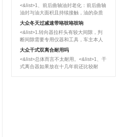
平底锅两耳，然后往左打半圈、一圈、
西取出来。但如果是因为积碳过多引起
<&list>1、前后曲轴油封老化：前后曲轴
一圈半的练习，往右同样也要打相同的
的堵塞，就需要将三元催化器泡在草酸
油封与油大面积且持续接触，油的杂质
圈数。 <&list>3、最后强调要反复练
中进行清洗。 <&list>3、也可以利用清
和发动机内持续温度变化使其密封效果
习，这样就可以形成肌肉记忆，在真实
大众冬天过减速带咯吱咯吱响
洗剂对堵塞的情况得到解决，将清洗剂
逐渐减弱，导致渗油或漏油。<&list>2、
驾驶车辆时，不需要记忆也能打好方
放在燃油箱中，与燃油混合后，车辆启
<&list>1.转向器拉杆头有较大间隙，判
活塞间隙过大：积碳会使活塞环与缸体
向。
动时，就可以和汽油一起进入到燃烧
断间隙需要专用仪器和工具，车主本人
的间隙扩大，导致机油流入燃烧室中，
室，最后形成废气排出，就可以让三元
无法制作，需要将车辆送到修理厂或4s
造成烧机油。<&list>3、机油粘度。使用
大众干式双离合耐用吗
催化器得到清洗，排气管堵塞的情况就
店；<&list>2.车辆半轴套管防尘罩破
机油粘度过小的话，同样会有烧机油现
<&list>总体而言不太耐用。<&list>1、干
能够得到解决。
裂，破裂后会出现漏油现象，使半轴磨
象，机油粘度过小具有很好的流动性，
式离合器如果放在十几年前还比较耐
损严重，磨损的半轴容易损坏，产生异
容易窜入到气缸内，参与燃烧。<&list>
用，但是由于现在的汽车发动机动力输
响；<&list>3.稳定器的转向胶套和球头
4、机油量。机油量过多，机油压力过
出越来越高，使得干式离合器散热不足
老化，一般是使用时间过长造成的。解
大，会将部分机油压入气缸内，也会出
的缺陷也逐渐暴露出来。<&list>2、由于
决方法是更换新的质量好的转向橡胶套
现烧机油。<&list>5、机油滤清器堵塞：
干式双离合的工作环境暴露在空气中，
和球头。
会导致进气不畅，使进气压力下降，形
而离合器的散热也是通离合器罩上面的
成负压，使机油在负压的情况下吸入燃
几个小孔来进行散热。但是在行驶过程
烧室引起烧机油。<&list>6、正时齿轮或
中变速箱需要换挡，就不得不使得离合
链条磨损：正时齿轮或链条的磨损会引
器频繁工作。<&list>3、长时间的低速行
起气阀和曲轴的正时不同步。由于轮齿
驶以及过于频繁的启停，导致离合器的