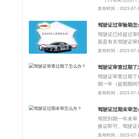
张，就可以办理机
毒、社区康复或者
后，领取并填写《
发布时间：2023-07-17
理处理完成，才可
除的；（七）代替
驾驶人向机动车驾
期一年以上未换证
驾驶证过审验期怎
未提交身体条件证
三个记分周期结束
驾驶证已经超过审
所持机动车驾驶证
面是有关驾驶证审
者年龄在70周岁
2、A3、B1、
发布时间：2023-07-17
型的；（十一）机
驾驶证要求相对严
对于违章次数频发
驾驶证审查过期了
险。2、中小型车
驾驶证审查过期了
驶证的有效时长多
期一年（超期期间
内去更换新的即可
2、超期一年未能
发布时间：2023-07-17
理。3、人在异地
报考科目一（交规
驾驶证挡案，需重
驾驶证过期未审怎
填写并提交机动车
驾照到期一年未审
份证原件和复印件
换证即可。驾驶证
明：县级以上医院
部门注销（可恢复
发布时间：2023-07-17
明。