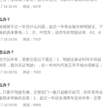
动车驾驶证换证业务，同时还要将驾驶证的相关交通事故未处
决定强制隔离戒毒，或者长期服用依赖性精神药品成瘾尚未戒
机动车驾驶证申请表》，表上需粘贴照片。3申请换证机动车
 16:18:55
阅读：8478
以办理。
他人参加机动车驾驶人考试的；（八）超过机动车驾驶证有效
驶证核发地车辆管理所申请换证。
的；（九）年龄在70周岁以上，在一个记分周期结束后一年内
么办？
明的；或者持有残疾人专用小型自动挡载客汽车准驾车型，在
后一年内未提交身体条件证明的；（十）年龄在60周岁以上，
验期限不过一年没什么问题，超过一年将会被吊销驾驶证。下
只具有轮式专用机械车、无轨电车或者有轨电车准驾车型，或
验的具体事项：1、大、中型车：这些车的驾驶证有、A1、A
以上，所持机动车驾驶证只具有低速载货汽车、三轮汽车准驾车
B2等级别的驾驶证，主要驾驶车型为客车或者货车，我国对这类的
 16:18:55
阅读：7019
动车驾驶证依法被吊销或者驾驶许可依法被撤销的。
格，在记分周期只要出现扣分，来年驾驶证就要求进行年审，
，扣分较多甚至达到12分满分时，面临的将是吊销驾照的危
怎么办？
：这类车的驾驶证多为C、D、E、F级别。大家都知道，这类驾
也可以年审，需要注意以下规定：1、驾驶证换证时间不得超
为6年，并不需要每年都去年审，只要在过期日期的前三个月
驾车，视为无证驾驶），在一年内均可按正常手续办理换证；
。只需要带上身份证、驾驶证、照片就可以去所在地车管们办
换证，就注销驾照。被注销的驾驶证，在两年内到车管所申请
 16:18:55
阅读：7003
：这种情况下驾驶证要求进行一年一审。
考试），合格后，可恢复驾驶证；3、超期三年，车管所销毁
新报考驾照。驾驶证审核需要的材料如下：1、年审时按规定
么办？
驾驶证申请表；2、提供机动车驾驶证原件；3、提供驾驶人身
，只要不驾驶车辆，交警部门一般只提醒不处罚，到车管所去
；4、按规定提供驾驶人的相片；5、提供驾驶人身体条件证
逾期未审验的后果：1、超过一年还未满两年还未年审：交警
开具的身体条件证明、武装警察部队或军队开具的身体条件证
）驾照，需重新参加科目一考试，通过后才能换证。2、驾照
 16:18:55
阅读：6969