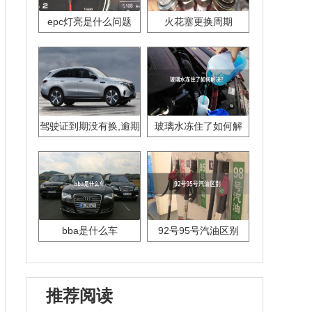
epc灯亮是什么问题
火花塞更换周期
驾驶证到期没有换,逾期
玻璃水冻住了如何解
怎么办??
决？
bba是什么车
92号95号汽油区别
推荐阅读