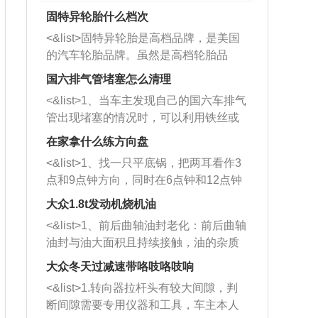
固特异轮胎什么档次
<&list>固特异轮胎是高档品牌，是美国
的汽车轮胎品牌。虽然是高档轮胎品
牌，但是中高低端的轮胎都有生产，这
国六排气管堵塞怎么清理
也是为了更好的开拓市场。
<&list>1、当车主发现自己的国六车排气
管出现堵塞的情况时，可以利用铁丝或
者是细棍，直接将杂物给取出来，如果
在家拿什么练方向盘
堵塞情况比较严重，也可以采取应急措
<&list>1、找一只平底锅，把两耳看作3
施。 <&list>2、直接利用木棍将所有的
点和9点钟方向，同时在6点钟和12点钟
杂物推到排气管里面的位置处，然后将
方向做一个标记。 <&list>2、双手握住
三元催化器拆解开，就可以将堵塞的东
大众1.8t发动机烧机油
平底锅两耳，然后往左打半圈、一圈、
西取出来。但如果是因为积碳过多引起
<&list>1、前后曲轴油封老化：前后曲轴
一圈半的练习，往右同样也要打相同的
的堵塞，就需要将三元催化器泡在草酸
油封与油大面积且持续接触，油的杂质
圈数。 <&list>3、最后强调要反复练
中进行清洗。 <&list>3、也可以利用清
和发动机内持续温度变化使其密封效果
习，这样就可以形成肌肉记忆，在真实
大众冬天过减速带咯吱咯吱响
洗剂对堵塞的情况得到解决，将清洗剂
逐渐减弱，导致渗油或漏油。<&list>2、
驾驶车辆时，不需要记忆也能打好方
放在燃油箱中，与燃油混合后，车辆启
<&list>1.转向器拉杆头有较大间隙，判
活塞间隙过大：积碳会使活塞环与缸体
向。
动时，就可以和汽油一起进入到燃烧
断间隙需要专用仪器和工具，车主本人
的间隙扩大，导致机油流入燃烧室中，