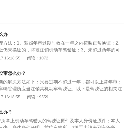
么办
理方法：1、驾照年审过期时效在一年之内按照正常换证；2、
上仍未换证的，将被注销机动车驾驶证；3、未超过两年的可
复驾驶证的使用；4、超过有效期超过两年，需要重新领证。
 16:18:55
阅读：1072
)、牵引车(A2)、城市公交车(A3)、中型客车(B1)、大型货车(B
人，应当在每个记分周期结束后30日内到公安机关交通管理部门
没审怎么办？
个记分周期内没有记分记录的，免予本记分周期审验。根据规
期的解决方法如下：只要过期不超过一年，都可以正常年审；
车驾驶证的满6年后直接到当地车管部门换证，不需要每年进行
车辆管理所应当注销其机动车驾驶证。以下是驾驶证的相关注
驶证申领和使用规定》第七十九条，机动车驾驶人有下列情形
驶证的年审时间：C类机动车驾驶证不需要年审，到期换证就
 16:18:55
阅读：9559
所应当注销其机动车驾驶证：（一）死亡的；（二）提出注销
机动车驾驶证理论上是每一年进行年审一次，在本次积分周期内
失民事行为能力，监护人提出注销申请的；（四）身体条件不
年度不需要年审，延续到下一年。在机动车驾驶证上有着具体
；（五）有器质性心脏病、癫痫病、美尼尔氏症、眩晕症、癔
么办？
。更换驾驶证的手续：所需要携带的手续是机动车驾驶证，驾
神病、痴呆以及影响肢体活动的神经系统疾病等妨碍安全驾驶
管所拿上机动车驾驶人的驾驶证原件及本人身份证原件；本人
车驾驶人身体条件证明，驾驶人近六个月的一次免冠相片四
查获有吸食、注射毒品后驾驶机动车行为，依法被责令社区戒
三张；身体条件证明，前往车管所。2填写申请表到车管所