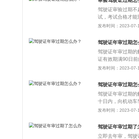
审验驾驶证过期怎
两年驾驶证作废。
驾驶证审验过期不
试，考试合格才能
使用规定》第三十
发布时间：2023-07-17
向机动车驾驶证核
以上未换证者，车
驾驶证年审过期怎
二年者，机动车驾
驾驶证年审过期的
以恢复驾驶资格。
证有效期满90日
殊情况年审过期没
发布时间：2023-07-17
以上仍未换证，将
恢复驾驶证使用。
驾驶证年审过期怎
新领证。
驾驶证年审过期的
十日内，向机动车
可以正常年审，超
发布时间：2023-07-17
证全称为机动车驾
照，驾驶机动车需
驾驶证年审过期了
车，有可能发生交
立即去年审，驾驶