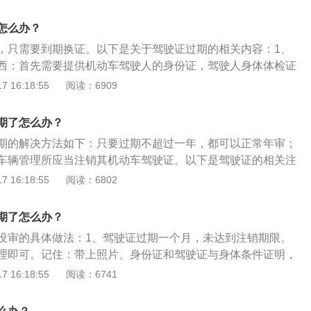
驾照会被交管部门注销，必须重新到驾校学习，参加三个科目
驾照。3、相关惩罚：驾驶证逾期未年审依然驾驶机动车，处
怎么办？
以下罚款。
，只需要到期换证。以下是关于驾驶证过期的相关内容：1、
西：首先需要提供机动车驾驶人的身份证，驾驶人身体体检证
一寸免冠相片四张。然后到车管所或者是交巡警大队就可以申
 16:18:55
阅读：6909
过注册交管来更换机动车驾驶证，可以根据自身情况来选择具
、换证体检去的地方：换证体检需要到车管所指定的医疗机
期了怎么办？
有必要。只有在身体条件允许的情况下才能够驾驶机动车行
期的解决方法如下：只要过期不超过一年，都可以正常年审；
以及他人负责的一种方式。
车辆管理所应当注销其机动车驾驶证。以下是驾驶证的相关注
车驾驶证的年审时间：C类机动车驾驶证不需要年审，到期换证
 16:18:55
阅读：6802
类机动车驾驶证理论上是每一年进行年审一次，在本次积分周期
本年度不需要年审，延续到下一年。在机动车驾驶证上有着具
期了怎么办？
间。2、更换驾驶证的手续：所需要携带的手续是机动车驾驶
没审的具体做法：1、驾驶证过期一个月，未达到注销期限。
，机动车驾驶人身体条件证明，驾驶人近六个月的一次免冠相
理即可。记住：带上照片、身份证和驾驶证与身体条件证明，
理机动车驾驶证换证业务，同时还要将驾驶证的相关交通事故
可办理。2、驾驶证因到期未提交身体条件证明或有效期满不
 16:18:55
阅读：6741
才可以办理。
直接被注销。3、被注销未超过两年，带上身份证和驾驶证到
学习，通过科目一的考试后可恢复驾驶资格。4、被注销超过