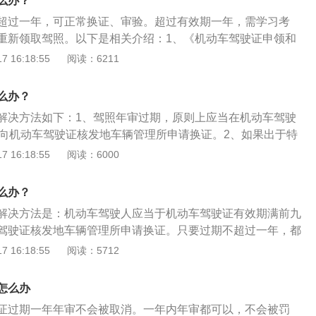
么办？
超过一年，可正常换证、审验。超过有效期一年，需学习考
重新领取驾照。以下是相关介绍：1、《机动车驾驶证申领和
五条机动车驾驶人应当于机动车驾驶证有效期满前九十日内，
 16:18:55
阅读：6211
发地车辆管理所申请换证。2、超过机动车驾驶证有效期一年
辆管理所应当注销其机动车驾驶证。注销机动车驾驶证未超过
么办？
驶人参加道路交通安全法律、法规和相关知识考试合格后，可
解决方法如下：1、驾照年审过期，原则上应当在机动车驾驶
前向机动车驾驶证核发地车辆管理所申请换证。2、如果出于特
有换证，在一年之内按照正常换证。3、如果超过有效期一年
 16:18:55
阅读：6000
被注销机动车驾驶证，未超过两年，可以通过科目一考试重新
4、如果超过有效期超过两年，则需要通过所有的科目考试重
么办？
解决方法是：机动车驾驶人应当于机动车驾驶证有效期满前九
驾驶证核发地车辆管理所申请换证。只要过期不超过一年，都
过一年及以上的，车辆管理所应当注销其机动车驾驶证。驾驶
 16:18:55
阅读：5712
驶证，又称作驾照，依照法律机动车辆驾驶人员所需申领的证
要一定的驾驶技能，缺少这种技能的驾驶人如果随意驾驶机动
怎么办
通事故。
证过期一年年审不会被取消。一年内年审都可以，不会被罚