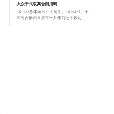
室，最后形成废气排出，就可以让三元
无法制作，需要将车辆送到修理厂或4s
造成烧机油。<&list>3、机油粘度。使用
大众干式双离合耐用吗
催化器得到清洗，排气管堵塞的情况就
店；<&list>2.车辆半轴套管防尘罩破
机油粘度过小的话，同样会有烧机油现
<&list>总体而言不太耐用。<&list>1、干
能够得到解决。
裂，破裂后会出现漏油现象，使半轴磨
象，机油粘度过小具有很好的流动性，
式离合器如果放在十几年前还比较耐
损严重，磨损的半轴容易损坏，产生异
容易窜入到气缸内，参与燃烧。<&list>
用，但是由于现在的汽车发动机动力输
响；<&list>3.稳定器的转向胶套和球头
4、机油量。机油量过多，机油压力过
出越来越高，使得干式离合器散热不足
老化，一般是使用时间过长造成的。解
大，会将部分机油压入气缸内，也会出
的缺陷也逐渐暴露出来。<&list>2、由于
决方法是更换新的质量好的转向橡胶套
现烧机油。<&list>5、机油滤清器堵塞：
干式双离合的工作环境暴露在空气中，
和球头。
会导致进气不畅，使进气压力下降，形
而离合器的散热也是通离合器罩上面的
成负压，使机油在负压的情况下吸入燃
几个小孔来进行散热。但是在行驶过程
烧室引起烧机油。<&list>6、正时齿轮或
中变速箱需要换挡，就不得不使得离合
链条磨损：正时齿轮或链条的磨损会引
器频繁工作。<&list>3、长时间的低速行
起气阀和曲轴的正时不同步。由于轮齿
驶以及过于频繁的启停，导致离合器的
或链条磨损产生的过量侧隙，使得发动
温度不断升高，而低速行驶时空气流动
机的调节无法实现：前一圈的正时和下
效率不高，无法将离合器中的热量有效
一圈可能就不一样。当气阀和活塞的运
的带走，导致离合器内部的温度不断升
动不同步时，会造成过大的机油消耗。
高，加速离合器的磨损。
解决方法：更换正时齿轮或链条。<&list
>7、内垫圈、进风口破裂：新的发动机
设计中，经常采用各种由金属和其他材