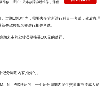
国家认证的汽车维修技师，15年德美日等各系车辆维修，擅长：疑难故障诊断维修，远程维修技术指导
可。过期1到3年内，需要去车管所进行科目一考试，然后办理
重新去驾校报名并进行相关考试。
逾期未审的驾驶员要接受100元的处罚。
，一个记分周期内有扣分的。
、F、M、N、P驾驶证的，一个记分周期内发生交通事故造成人员