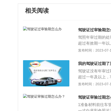
相关阅读
驾驶证过审验期怎
驾照年审过期的处
超过有效期一年以
以通过考试重新恢
发布时间：2023-07-17
凡持有大型客车(A1
2)驾驶证的驾驶
我的驾驶证过期了
接受审验。但在一
驾驶证没有年审过
定持C证以下机动
超过一年及以上，
审验。《机动车驾
意事项：机动车驾
发布时间：2023-07-17
之一的，车辆管理
可以。A类和B类
申请的；（三）丧
没有扣除分数，本
适合驾驶机动车的
驾驶证审验过期怎
的换证和年检时间
病、震颤麻痹、精
1准备材料前往车
驶人身份证，机动
疾病的；（六）被
一寸白底彩色照片