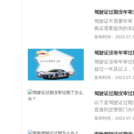
超过两年未年审：
的考试后才能取得
驾驶证过期没年审
二百元以上五百元
驾驶证不需要年审
换证需要提供的东
明，机动车驾驶人
发布时间：2023-07-17
请换证。也可以通
体更换的方式。2
驾驶证没有年审过
构，驾驶人体检很
驾驶证没有年审过
驶，这也是对自己
超过一年及以上，
意事项：1、机动
发布时间：2023-07-17
就可以。A类和B
内没有扣除分数，
驾驶证过期没审过
体的换证和年检时
以下是驾驶证过期
证，驾驶人身份证
直接到交警部门办
片四张，就可以办
填上《年审表》即
发布时间：2023-07-17
未处理处理完成，
换证超过一年，会
核发地车管所参加