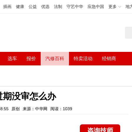
插画
健康
公益
优选
法制
守艺中华
应急中国
更多
地
选车
报价
汽修百科
特卖活动
经销商
过期没审怎么办
8:55
原创
来源：中华网
阅读：1039
咨询技师