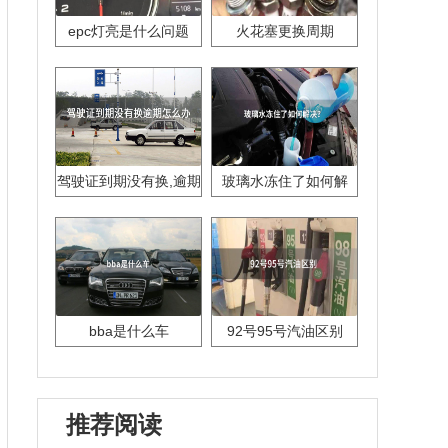
epc灯亮是什么问题
火花塞更换周期
驾驶证到期没有换,逾期
玻璃水冻住了如何解
怎么办??
决？
bba是什么车
92号95号汽油区别
推荐阅读