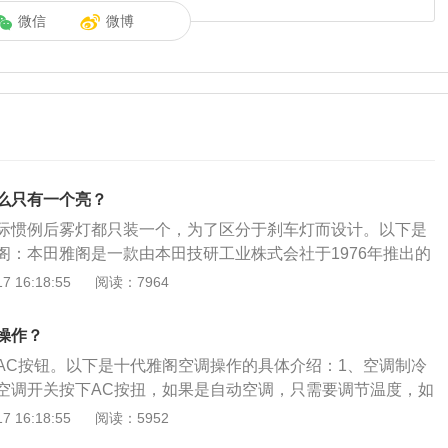
微信
微博
么只有一个亮？
际惯例后雾灯都只装一个，为了区分于刹车灯而设计。以下是
阁：本田雅阁是一款由本田技研工业株式会社于1976年推出的
期由南阳实业代理时称雅阁，中国大陆称为雅閣。第八代车
 16:18:55
阅读：7964
月上市。区分为日规、欧规、以及美规版本，排气量分2.0、2.2
2.4、3.5四种排气量。雅阁在某种意义上，有着要让汽车的
操作？
性能和谐一致的意思。
AC按钮。以下是十代雅阁空调操作的具体介绍：1、空调制冷
空调开关按下AC按扭，如果是自动空调，只需要调节温度，如
旋钮拧到蓝色冷气位置。2、空调暖气开启方法：热风有个转
 16:18:55
阅读：5952
是暖风，调到红色然后关闭AC灯，再打开风扇开关就能开启暖