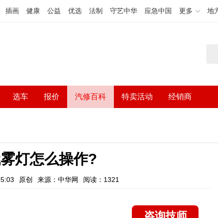
插画
健康
公益
优选
法制
守艺中华
应急中国
更多
地
选车
报价
汽修百科
特卖活动
经销商
雾灯怎么操作?
5:03
原创
来源：中华网
阅读：1321
咨询技师