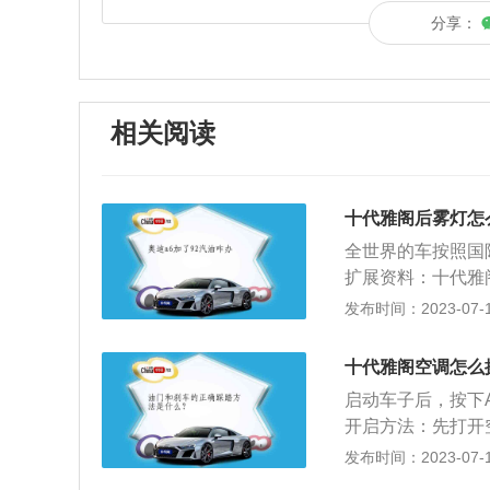
分享：
相关阅读
十代雅阁后雾灯怎
全世界的车按照国
扩展资料：十代雅
中型房车，台湾早
发布时间：2023-07-17
款，于2008年2
柴油（欧洲市场）、
十代雅阁空调怎么
动力、油耗等各个
启动车子后，按下
开启方法：先打开
果是手动空调，把
发布时间：2023-07-17
换开关，红的一边