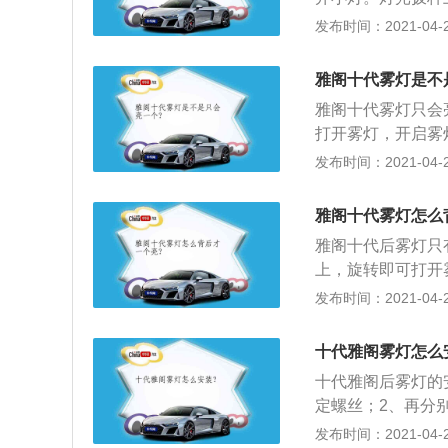
右转向灯，拨至中
发布时间：2021-04-25
的后备箱，拆下行
丝，撬开车底下方
雅阁十代雾灯是不
束连接，此时拆下
雅阁十代雾灯只会
束即可。
打开雾灯，开启雾
灯，上下波动可开
发布时间：2021-04-25
更换方法如下：1
松下车辆后轮轮眉
雅阁十代雾灯怎么
下后饰板后，检查
雅阁十代后雾灯只
装上原装饰板上，
上，旋转即可打开
近光灯、大灯，上
发布时间：2021-04-25
阁后雾灯的更换方
丝；2、再分别松
十代雅阁雾灯怎么
的卡口；3、取下
十代雅阁后雾灯的
将雾灯灯座安装上
定螺丝；2、再分
尾灯的卡口；3、
发布时间：2021-04-25