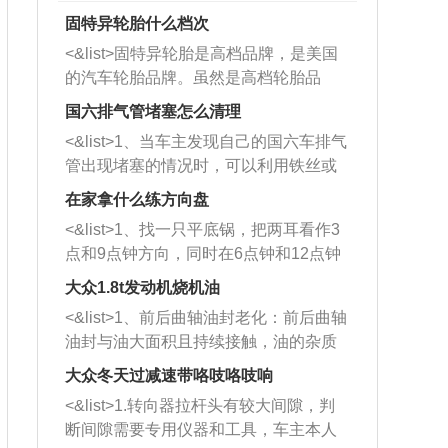
固特异轮胎什么档次
<&list>固特异轮胎是高档品牌，是美国
的汽车轮胎品牌。虽然是高档轮胎品
牌，但是中高低端的轮胎都有生产，这
国六排气管堵塞怎么清理
也是为了更好的开拓市场。
<&list>1、当车主发现自己的国六车排气
管出现堵塞的情况时，可以利用铁丝或
者是细棍，直接将杂物给取出来，如果
在家拿什么练方向盘
堵塞情况比较严重，也可以采取应急措
<&list>1、找一只平底锅，把两耳看作3
施。 <&list>2、直接利用木棍将所有的
点和9点钟方向，同时在6点钟和12点钟
杂物推到排气管里面的位置处，然后将
方向做一个标记。 <&list>2、双手握住
三元催化器拆解开，就可以将堵塞的东
大众1.8t发动机烧机油
平底锅两耳，然后往左打半圈、一圈、
西取出来。但如果是因为积碳过多引起
<&list>1、前后曲轴油封老化：前后曲轴
一圈半的练习，往右同样也要打相同的
的堵塞，就需要将三元催化器泡在草酸
油封与油大面积且持续接触，油的杂质
圈数。 <&list>3、最后强调要反复练
中进行清洗。 <&list>3、也可以利用清
和发动机内持续温度变化使其密封效果
习，这样就可以形成肌肉记忆，在真实
大众冬天过减速带咯吱咯吱响
洗剂对堵塞的情况得到解决，将清洗剂
逐渐减弱，导致渗油或漏油。<&list>2、
驾驶车辆时，不需要记忆也能打好方
放在燃油箱中，与燃油混合后，车辆启
<&list>1.转向器拉杆头有较大间隙，判
活塞间隙过大：积碳会使活塞环与缸体
向。
动时，就可以和汽油一起进入到燃烧
断间隙需要专用仪器和工具，车主本人
的间隙扩大，导致机油流入燃烧室中，