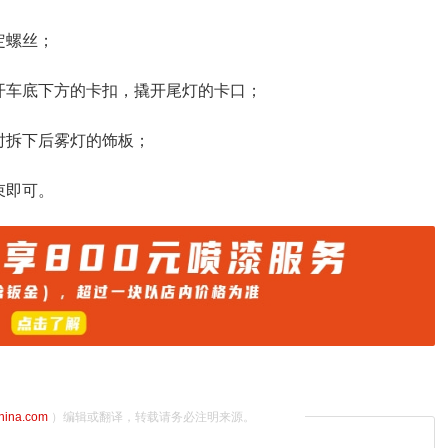
定螺丝；
开车底下方的卡扣，撬开尾灯的卡口；
时拆下后雾灯的饰板；
束即可。
china.com
）编辑或翻译，转载请务必注明来源。