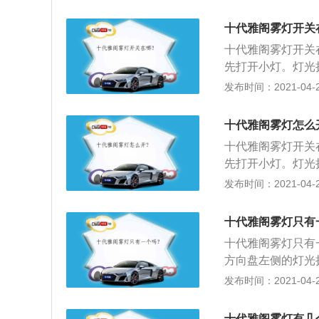
板；4、将雾灯灯
十代雅阁雾灯开关
十代雅阁雾灯开关
先打开小灯。灯光
的左右转向灯，拨
发布时间：2021-04-25
车辆的后备箱，拆
定螺丝，撬开车底
十代雅阁雾灯怎么
有线束连接，此时
十代雅阁雾灯开关
上线束即可。
先打开小灯。灯光
的左右转向灯，拨
发布时间：2021-04-25
车辆的后备箱，拆
定螺丝，撬开车底
十代雅阁雾灯只有
有线束连接，此时
十代雅阁雾灯只有
上线束即可。
方向盘左侧的灯光
杆上有小灯、示宽
发布时间：2021-04-25
中间即是关闭状态
行李箱两侧的固定
十代雅阁雾灯有几