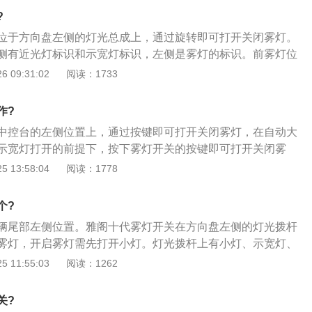
器：属于一种汽车空调设备的控制装置。调节汽车空调系统,具
?
除霜功能。所有设备安装牢固，控制装置和操纵机构转动灵
位于方向盘左侧的灯光总成上，通过旋转即可打开关闭雾灯。
能安全可靠。
侧有近光灯标识和示宽灯标识，左侧是雾灯的标识。前雾灯位
大灯位置以下；后雾灯在车辆尾部左侧尾灯总成位置。雾灯的
 09:31:02
阅读：1733
、取出一字改锥，用一字改锥先从雾灯格栅的反面撬起，将卡
，这样正面的缝隙大，再用一字改锥从正面的缝隙一点一点地
作?
的卡子撬开，所有的卡子都撬开后，就可以取下雾灯格栅，注
中控台的左侧位置上，通过按键即可打开关闭雾灯，在自动大
慢些，轻些，避免将塑料的卡子撬断；2、可以看到固定在前
示宽灯打开的前提下，按下雾灯开关的按键即可打开关闭雾
通过观察会发现，固定雾灯的是两条螺丝，将这两条螺丝拆解
容如下：1、汽车在雾、雪和大雨等恶劣气候条件下，或者在
 13:58:04
阅读：1778
螺丝要放好，以备安装时用；3、螺丝拆解下来后，雾灯的两
行驶时，为了照亮前方道路，保障行车安全而必须采用前雾灯
杠上的卡孔里，用手把住拆解螺丝的这边，然后轻轻地往上
造型设计方面，多将雾灯设置在前保险杠上；2、前雾灯内的
就可以取下来。
个?
丝向反光镜上半部分照射的光线遮住，使其配光有一清晰的明
辆尾部左侧位置。雅阁十代雾灯开关在方向盘左侧的灯光拨杆
下明；3、在配光光形边缘上部的可见区域内尽可能的暗，而
雾灯，开启雾灯需先打开小灯。灯光拨杆上有小灯、示宽灯、
方向扩散角应为50°，形成一个左右横向的亮区，以满足既不眩
下波动可开启车辆的左右转向灯，拨至中间即是关闭状态。雅
 11:55:03
阅读：1262
提供良好的照明条件。
法如下：1、打开车辆的后备箱，拆下行李箱两侧的固定螺
下车辆后轮轮眉的固定螺丝，撬开车底下方的卡扣，撬开尾灯
关?
后饰板后，检查是否有线束连接，此时拆下后雾灯的饰板；4、