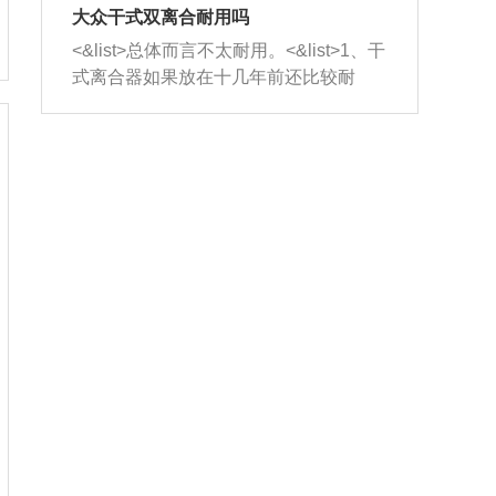
室，最后形成废气排出，就可以让三元
无法制作，需要将车辆送到修理厂或4s
造成烧机油。<&list>3、机油粘度。使用
大众干式双离合耐用吗
催化器得到清洗，排气管堵塞的情况就
店；<&list>2.车辆半轴套管防尘罩破
机油粘度过小的话，同样会有烧机油现
<&list>总体而言不太耐用。<&list>1、干
能够得到解决。
裂，破裂后会出现漏油现象，使半轴磨
象，机油粘度过小具有很好的流动性，
式离合器如果放在十几年前还比较耐
损严重，磨损的半轴容易损坏，产生异
容易窜入到气缸内，参与燃烧。<&list>
用，但是由于现在的汽车发动机动力输
响；<&list>3.稳定器的转向胶套和球头
4、机油量。机油量过多，机油压力过
出越来越高，使得干式离合器散热不足
老化，一般是使用时间过长造成的。解
大，会将部分机油压入气缸内，也会出
的缺陷也逐渐暴露出来。<&list>2、由于
决方法是更换新的质量好的转向橡胶套
现烧机油。<&list>5、机油滤清器堵塞：
干式双离合的工作环境暴露在空气中，
和球头。
会导致进气不畅，使进气压力下降，形
而离合器的散热也是通离合器罩上面的
成负压，使机油在负压的情况下吸入燃
几个小孔来进行散热。但是在行驶过程
烧室引起烧机油。<&list>6、正时齿轮或
中变速箱需要换挡，就不得不使得离合
链条磨损：正时齿轮或链条的磨损会引
器频繁工作。<&list>3、长时间的低速行
起气阀和曲轴的正时不同步。由于轮齿
驶以及过于频繁的启停，导致离合器的
或链条磨损产生的过量侧隙，使得发动
温度不断升高，而低速行驶时空气流动
机的调节无法实现：前一圈的正时和下
效率不高，无法将离合器中的热量有效
一圈可能就不一样。当气阀和活塞的运
的带走，导致离合器内部的温度不断升
动不同步时，会造成过大的机油消耗。
高，加速离合器的磨损。
解决方法：更换正时齿轮或链条。<&list
>7、内垫圈、进风口破裂：新的发动机
设计中，经常采用各种由金属和其他材