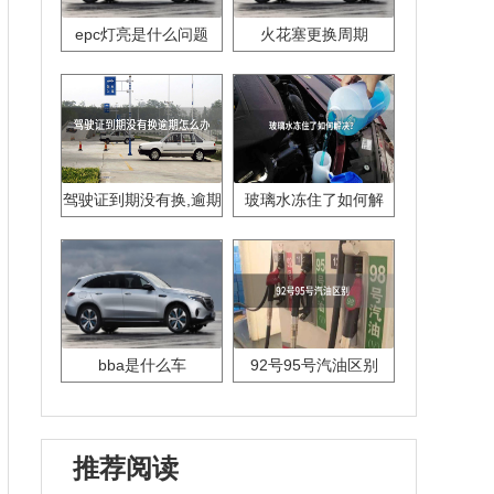
epc灯亮是什么问题
火花塞更换周期
驾驶证到期没有换,逾期
玻璃水冻住了如何解
怎么办??
决？
bba是什么车
92号95号汽油区别
推荐阅读