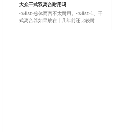
室，最后形成废气排出，就可以让三元
无法制作，需要将车辆送到修理厂或4s
造成烧机油。<&list>3、机油粘度。使用
大众干式双离合耐用吗
催化器得到清洗，排气管堵塞的情况就
店；<&list>2.车辆半轴套管防尘罩破
机油粘度过小的话，同样会有烧机油现
<&list>总体而言不太耐用。<&list>1、干
能够得到解决。
裂，破裂后会出现漏油现象，使半轴磨
象，机油粘度过小具有很好的流动性，
式离合器如果放在十几年前还比较耐
损严重，磨损的半轴容易损坏，产生异
容易窜入到气缸内，参与燃烧。<&list>
用，但是由于现在的汽车发动机动力输
响；<&list>3.稳定器的转向胶套和球头
4、机油量。机油量过多，机油压力过
出越来越高，使得干式离合器散热不足
老化，一般是使用时间过长造成的。解
大，会将部分机油压入气缸内，也会出
的缺陷也逐渐暴露出来。<&list>2、由于
决方法是更换新的质量好的转向橡胶套
现烧机油。<&list>5、机油滤清器堵塞：
干式双离合的工作环境暴露在空气中，
和球头。
会导致进气不畅，使进气压力下降，形
而离合器的散热也是通离合器罩上面的
成负压，使机油在负压的情况下吸入燃
几个小孔来进行散热。但是在行驶过程
烧室引起烧机油。<&list>6、正时齿轮或
中变速箱需要换挡，就不得不使得离合
链条磨损：正时齿轮或链条的磨损会引
器频繁工作。<&list>3、长时间的低速行
起气阀和曲轴的正时不同步。由于轮齿
驶以及过于频繁的启停，导致离合器的
或链条磨损产生的过量侧隙，使得发动
温度不断升高，而低速行驶时空气流动
机的调节无法实现：前一圈的正时和下
效率不高，无法将离合器中的热量有效
一圈可能就不一样。当气阀和活塞的运
的带走，导致离合器内部的温度不断升
动不同步时，会造成过大的机油消耗。
高，加速离合器的磨损。
解决方法：更换正时齿轮或链条。<&list
>7、内垫圈、进风口破裂：新的发动机
设计中，经常采用各种由金属和其他材