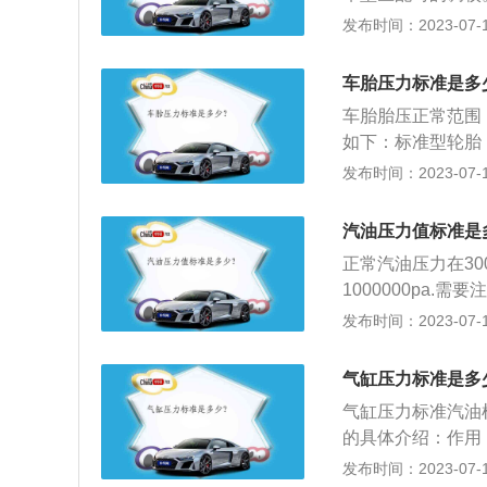
却散热的作用，如
发动机气缸前的空
发布时间：2023-07-17
动机内部过热，甚
缸里，从而增大发
力，取决于发动机
车胎压力标准是多
气量的大小直接影
车胎胎压正常范围：
技术在诞生之初并
如下：标准型轮胎：2
涡轮增压技术可以
3.5bar。胎压异
发布时间：2023-07-17
压技术才被广泛应
3.0bar就会报
涡轮增压器是由两
充气后，没有及时
气涡轮是与进气歧
汽油压力值标准是
据，胎压监测指示
排气涡轮的叶轮同
正常汽油压力在300千
胎压传感器是用来
动排气涡轮旋转的
1000000pa
如果在行驶中轮胎
将空气输送到汽缸
300kpa左右都
发布时间：2023-07-17
的损坏问题，只能
相应增加喷油量，
发动机)使电动燃油
摆动，发动机怠速
气缸压力标准是多
为0.25MPa或
气缸压力标准汽油机
上的真空管，油压
的具体介绍：作用
油分配管的一端，
安装活塞、曲轴以
发布时间：2023-07-17
歧管压力之差保持恒