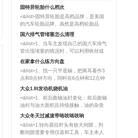
固特异轮胎什么档次
<&list>固特异轮胎是高档品牌，是美国
的汽车轮胎品牌。虽然是高档轮胎品
牌，但是中高低端的轮胎都有生产，这
国六排气管堵塞怎么清理
也是为了更好的开拓市场。
<&list>1、当车主发现自己的国六车排气
管出现堵塞的情况时，可以利用铁丝或
者是细棍，直接将杂物给取出来，如果
在家拿什么练方向盘
堵塞情况比较严重，也可以采取应急措
<&list>1、找一只平底锅，把两耳看作3
施。 <&list>2、直接利用木棍将所有的
点和9点钟方向，同时在6点钟和12点钟
杂物推到排气管里面的位置处，然后将
方向做一个标记。 <&list>2、双手握住
三元催化器拆解开，就可以将堵塞的东
大众1.8t发动机烧机油
平底锅两耳，然后往左打半圈、一圈、
西取出来。但如果是因为积碳过多引起
<&list>1、前后曲轴油封老化：前后曲轴
一圈半的练习，往右同样也要打相同的
的堵塞，就需要将三元催化器泡在草酸
油封与油大面积且持续接触，油的杂质
圈数。 <&list>3、最后强调要反复练
中进行清洗。 <&list>3、也可以利用清
和发动机内持续温度变化使其密封效果
习，这样就可以形成肌肉记忆，在真实
大众冬天过减速带咯吱咯吱响
洗剂对堵塞的情况得到解决，将清洗剂
逐渐减弱，导致渗油或漏油。<&list>2、
驾驶车辆时，不需要记忆也能打好方
放在燃油箱中，与燃油混合后，车辆启
<&list>1.转向器拉杆头有较大间隙，判
活塞间隙过大：积碳会使活塞环与缸体
向。
动时，就可以和汽油一起进入到燃烧
断间隙需要专用仪器和工具，车主本人
的间隙扩大，导致机油流入燃烧室中，