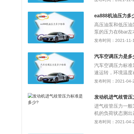
bar以上。更改
和动力改装两种，
ea888机油压力
饰，可以提高汽车
高压油泵和低压油
悬挂系统，进气系
泵的压力在6ba
温的刹车片或者更
以下几个原因：1
发布时间：2021-11-10
强化悬挂结构等等
求，粘度太低，也
造汽车的空气滤清
求，粘度太低，导
汽车空调压力是多
结果加了5W30
汽车空调压力标准1
另外，发动机机油
速运转，环境温度在3
常。解决办法：添加
17kg\/cm2或190
发布时间：2021-04-28
是大众全新设计的
kg\/cm2或20-35L
等一系列先进技术
发动机进气歧管压
进气歧管压力一般
机的负荷状态测出
起输送给ecu，
发布时间：2021-04-27
它以真空管连接进