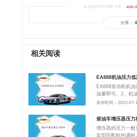
本文内容为中华网·汽车（
auto.
分享：
相关阅读
EA888机油压力
EA888发动机
油量即可。2、机
况。可以疏通一下
发布时间：2023-07-17
就很容易从间隙中
更高的机油。4、
柴油车增压器压力
往4s店进行维修
增压器的压力一般来
会加快零件的磨损
车型匹配时的调校