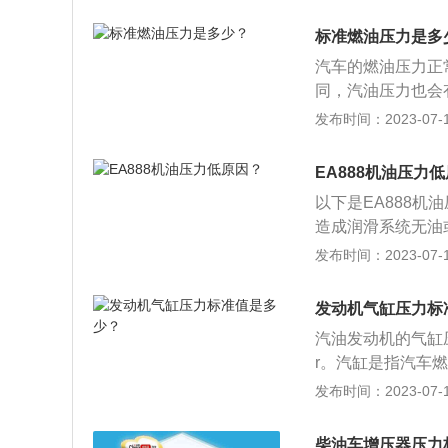
十分恶劣。它要承
力脉动和喷油器间
擦。性能：有足够
标准燃油压力是多
常，振动噪声小；
汽车的燃油压力正常
带走热量；耐磨，
同，汽油压力也会有
a。汽油压力不足
发布时间：2023-07-17
的方法是：打开点
泵电路；启动车辆
EA888机油压力
以下是EA888机
造成润滑系统无油
入、泵出。机油浓
发布时间：2023-07-17
油，机油泵损坏或
大小瓦间隙:曲轴
发动机气缸压力标
弹簧过软，发卡或
汽油发动机的气缸压励
力表或电路故障。
r。汽缸是指汽车
的分类如下：1、
发布时间：2023-07-17
压，气压推动活塞
两侧交替供气，在
柴油车增压器压力