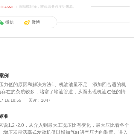
china.com
）编辑或翻译，转载请务必注明来源。
微信
微博
低案例
机油压力低的原因和解决方法1、机油油量不足，添加回合适的机
油存在的杂质较多，堵塞了输油管道，从而出现机油过低的情
输油管道，再更换新机油。3、机油过稀，密封性能差，机油
 16:18:55
阅读：1047
渗漏出去，进而导致机油压力过低的情况，可以更换粘度等级
机油压力传感器损坏，车子无法正确判断机油的压力，需要前
标准
或更换。机油压力低会导致发动机内部各组件的润滑效果不佳，
说1.2~2.0，从介入到最大工况压比有变化，最大压比看各个
速度，影响发动机的使用寿命。另外，机油还有帮助发动机冷
。增压器是活塞式发动机借以增加气缸进气压力的装置。进入