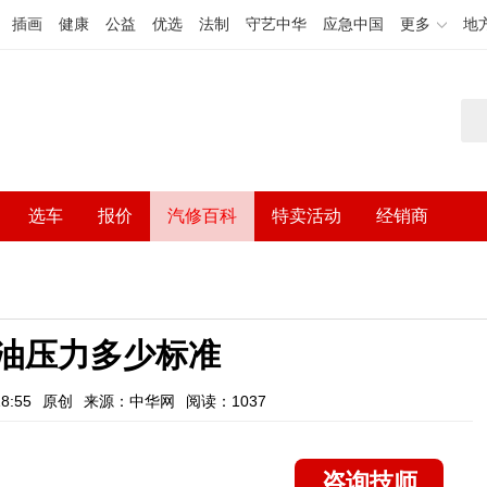
插画
健康
公益
优选
法制
守艺中华
应急中国
更多
地
选车
报价
汽修百科
特卖活动
经销商
8机油压力多少标准
8:55
原创
来源：中华网
阅读：1037
咨询技师