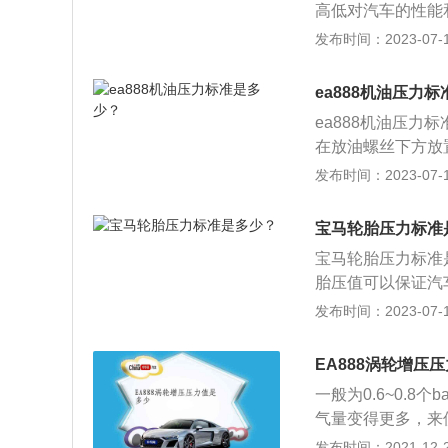
高低对汽车的性能
或泄压阀弹簧过软
附着力，影响制动
发布时间：2023-07-17
低。
胎面中央花纹的磨
摩擦系数；2、造
ea888机油压力
碾压造成轮胎的异
ea888机油压力
在放油螺丝下方放
钟，放干后拧好放
发布时间：2023-07-17
注油口添加机油即
旧机油排放干净；
宝马轮胎压力标准
机，检查各部件是
宝马轮胎压力标准是
正常刻度。
胎压值可以保证汽
程中产生异常状态
发布时间：2023-07-17
伐利亚州慕尼黑。以
m、1890mm、
EA888涡轮增压
X6的很大影响。
一般为0.6~0.
头、巨大的轮拱、
气量变得更多，来
的进气方式。一般低
发布时间：2021-12-27