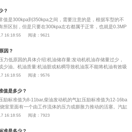
受燃烧过程中压力和温度的急剧变化以及活塞运动的强烈摩
歇喷油引起的压力波动。
的强度和刚度，变形小，保证各运动零件位置正确，运转正
少？
有良好的冷却性能，在缸筒的四周有冷却水套，以便让冷却水
值是300kpa到350kpa之间，需要注意的是，根据车型的不
以保证气缸体有足够的使用寿命。
所区别，但是只要在300kpa左右都属于正常，也就是0.3MP
的症状是：加油时动力不足；经常熄火；爆震。测试汽油压力
 16:18:55
阅读：9621
火开关，不启动车辆；拔下油泵继电器，用专用跨接线接通油
后接油压表，即可查看发动机汽油的油压值。
低原因？
油压力低原因的具体介绍:机油储存量:发动机机油存储量过少，
或少油。机油质量:机油脏或粘稠导致机油泵不能将机油有效吸
度:机油稀，会从发动机间隙中泄漏。机油管漏油:机油油管漏
 16:18:55
阅读：9576
其零部件磨损超标都会导致机油的吸入、泵出量减少。曲轴与
与大小瓦间隙超标导致机油泄漏。阀门弹簧过软:限压阀或泄压阀
准值是多少？
钢珠损伤造成阀的功能消失或减弱。机器故障:机油感应塞、压
标准值为8-11bar,柴油发动机的气缸压励标准值为12-16ba
燃烧室里面有一个由工作流体的压力或膨胀力推动的活塞。汽缸
单作用汽缸：仅一端有活塞杆，从活塞一侧供气聚能产生气
 16:18:55
阅读：7923
产生推力伸出，靠弹簧或自重返回。2、双作用汽缸：从活塞
一个或两个方向输出力。3、膜片式汽缸：用膜片代替活塞，
标准是多少？