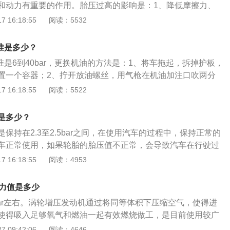
和动力有重要的作用。胎压过高的影响是：1、降低摩擦力、
或发卡或钢珠损伤造成阀的功能消失或减弱，导致机油压力降
效果；2、导致方向盘震动、跑偏，降低行驶舒适性；3、加速
 16:18:55
阅读：5532
损，使轮胎寿命下降。胎压过低的影响是：1、增大与路面的
成方向盘发沉、易跑偏；3、轮胎各部位的运动量增大，过度的
标准是多少？
常发热。
标准是6到40bar，更换机油的方法是：1、将车拖起，拆掉护板，
置一个容器；2、拧开放油螺丝，用气枪在机油加注口吹两分
油螺丝并用纸巾擦拭检查是否漏油；3、装好护板并放下，在
 16:18:55
阅读：5522
可。更换机油的注意事项：1、在热车状态下进行，尽可能将
2、添加机油并保证机油加入量合适；3、加入机油后启动发动
是多少？
否有漏油情况，启动发动机后，运转3分钟确认机油的油量到
保持在2.3至2.5bar之间，在使用汽车的过程中，保持正常的
车正常使用，如果轮胎的胎压值不正常，会导致汽车在行驶过
。宝马是德国的汽车品牌，隶属于BMW集团，总部位于德国巴
 16:18:55
阅读：4953
宝马旗下x4为例，车身尺寸方面，其长宽高分别为4683m
1636mm，轴距为2810mm。外观方面，这款概念车的设计受到了
压力值是多少
这两款车型共享了相同的基础轮廓和比例，拥有了一个竖直的车
8个bar左右。涡轮增压发动机通过将同等体积下压缩空气，使得进
高腰线、浅座舱以及一个近乎垂直的尾部。
使得吸入足够氧气和燃油一起有效燃烧做工，是目前使用较广
增压发动机的压力值在0.6~0.8个bar之间，高增压值则在1个
 09:42:06
阅读：4646