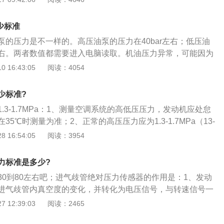
涡轮压力值也是改装车常用的手段之一。汽车的改装包括车身改装
车身的改装包括改变汽车的颜色或者增加汽车表面或内饰的装
多少标准
表面或者内饰的美观性。汽车的动力改装包括汽车刹车系统，
泵的压力是不一样的。高压油泵的压力在40bar左右；低压油
统等方面的改装，汽车的刹车系统改装包括更换高性能、耐高
r左右。两者数值都需要进入电脑读取。机油压力异常，可能因为
换加大的刹车盘等。汽车的悬挂系统的改装包括更换避震器，
、机油泵有故障。2、曲轴箱内釉面过低。3、机油不符合要
 16:43:05
阅读：4054
。其中最多车主选择改正的项目是更换避震器。还可以通过改
就是机油太稀了。其中，最常见的，就是因为机油不符合要
器，提高汽车更换空气的速率。
致机油太稀。比如说明书上要求的是需要添加5W40的机油，
少标准?
的机油，就很可能出现这种情况。解决办法：更换合适的机油。
.3-1.7MPa：1、测量空调系统的高低压压力，发动机应处怠
存储量过少，造成润滑系统无油或少油，也会造成机油压力异
5℃时测量为准；2、正常的高压压力应为1.3-1.7MPa（13-
机油。附大众EA888发动机介绍：大众第三代EA888发动机
-250Lbf\/in2）；3、正常的低压压力应在0.15-0.25MPa（1.5-2.5
 16:54:05
阅读：3954
一款发动机，发动机集合缸内直喷、涡轮增压、可变气门正时
bf\/in2）之间。
于一身，实现了动力与经济环保。
力标准是多少?
30到80左右吧；进气歧管绝对压力传感器的作用是：1、发动
进气歧管内真空度的变化，并转化为电压信号，与转速信号一
作为喷油器基本喷油量的依据；2、进气压力传感器，简称MAP，
 12:39:03
阅读：2465
气歧管，随着引擎不同的转速负荷，感应进气歧管内的真空变