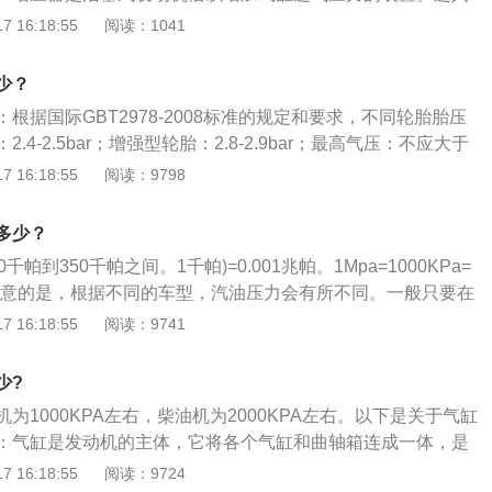
果机油压力过低，就会导致冷却散热的能力不足，从而导致发
气先经增压器压缩以提高空气的密度，使更多的空气充填到气
 16:18:55
阅读：1041
至造成轴瓦烧蚀、拉缸等情况。
动机功率。增压器进出口报关压力比为1.8。增压器的转速和压
的状态。增压器是靠发动机排出的废气来工作的，发动机的排
少？
响增压器的转速和压力。涡轮增压发动机有增压器，涡轮增压
根据国际GBT2978-2008标准的规定和要求，不同轮胎胎压
不是应用在汽车的发动机上的，而是应用在飞机发动机上的。
.4-2.5bar；增强型轮胎：2.8-2.9bar；最高气压：不应大于
解决飞机发动机在高空中遇到的进气不足问题。后来，涡轮增
常一般有以下3种原因： 轮胎气压异常：一般低于1.8bar或者高压
 16:18:55
阅读：9798
用在了汽车的汽油发动机和柴油发动机上。涡轮增压发动机的
警。此时需要进行轮胎检查和调整气压。 胎压监测没有复位：轮胎
个部分组成的，一部分是进气涡轮，另一部分是排气涡轮。进
地进行胎压复位，导致胎压监测系统中记录的还是原先的数
管连接的，排气涡轮是与排气歧管连接的。进气涡轮的叶轮与
多少？
灯亮就会亮。此时只要进行胎压复位即可。 胎压传感器损坏：
轴连接。当发动机达到一定转速后，排气是有足够的能量来推
帕到350千帕之间。1千帕)=0.001兆帕。1Mpa=1000KPa=
监测轮胎胎压的，直接安装在轮胎内部，与轮胎充气口相连，
，此时进气涡轮也会旋转。进气涡轮旋转时可以压缩空气，并
.需要注意的是，根据不同的车型，汽油压力会有所不同。一般只要在
被磕顶坏胎压传感器，也会导致胎压故障灯亮起。对于传感器
内。涡轮增压技术可以增加发动机的进气量，进气量增加了再
是正常的。也就是0.3MPa。汽油试压知识:打开点火开关(不要启动
 16:18:55
阅读：9741
更换全新的配件。
就可以让发动机输出更强的动力。
泵运转。此时燃油压力应满足技术要求，一般在0.3MPa左右
运转时，油压表的读数为燃油供给系统的怠速工作压力，一般
少?
满足车型的技术要求。检测怠速工作压力时，拔下燃油压力调节器
为1000KPA左右，柴油机为2000KPA左右。以下是关于气缸
应升至0.3MPa，否则应更换油压调节器。油压调节器安装在燃
：气缸是发动机的主体，它将各个气缸和曲轴箱连成一体，是
有两个作用:一是调节供油系统的燃油压力，使系统油压与进气
及其他零件和附件的支承骨架。工作条件：气缸体的工作条件
 16:18:55
阅读：9724
定(设定值一般为300kPa)；二是缓冲燃油泵供油时产生的压