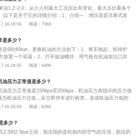
力，用弹簧复位。它的密封性能好，但行程短。
说1.2~2.0，从介入到最大工况压比有变化，最大压比看各个
。以下是关于它的详细介绍：1、介绍一：增压器是活塞式发
进气压力的装置。进入发动机气缸前的空气先经增压器压缩以
 16:18:55
阅读：7369
使更多的空气充填到气缸里，从而增大发动机功率。1、介绍
报关压力比为1.8。2、介绍三：增压器的转速和压力，取决于
正常是多少？
、介绍四：增压器是靠发动机排出的废气来工作的，发动机的
标准是6到40bar。更换机油的方法如下：1、将车拖起，拆掉护
影响增压器的转速和压力。
方放置一个容器；2、拧开放油螺丝，用气枪在机油加注口吹
好放油螺丝并用纸巾擦拭检查是否漏油；3、装好护板并放
 16:18:55
阅读：6496
机油即可。更换机油的注意事项：1、在热车状态下进行，尽
干净；2、添加机油并保证机油加入量合适；3、加入机油后启
机机油压力正常值是多少？
部件是否有漏油情况，启动发动机后，运转3分钟确认机油的
机油压力正常值是150kpa至350kpa，机油压力表指示的压力值
则可视为机油压力过低，应立即停车进行检查。造成机油压力低的
机油存储量过少，造成润滑系统无油或少油，从而造成机油压
 16:18:55
阅读：6266
稠导致机油泵不能将机油有效吸入、泵出，造成机油压力低或
因发动机温度高造成机油变稀，会从发动机的各摩擦间隙中泄
是多少？
低。机油油管漏油，机油泵损坏或其零部件磨损超标都会导致
2.3到2.5bar之间，胎压指的是轮胎内部空气的压强，胎压的
量减少，或根本无量，从而导致机油压力低或无压力。限压阀