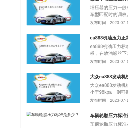
只在一个方向输出
增压器的压力一般来
车型匹配时的调校
动机借以增加气缸
发布时间：2023-07-17
提高空气的密度，
二：增压器进出口
ea888机油压力
发动机的状态。3
ea888机油压力
排气量的大小直接
板，在放油螺丝下
两分钟，放干后拧
发布时间：2023-07-17
下，在注油口添加
可能将旧机油排放
大众ea888发动
动发动机，检查各
大众ea888发动机
油量到正常刻度。
小于98kpa，
原因如下：发动机
发布时间：2023-07-17
力低。机油脏或粘
无压力。机油稀或
车辆轮胎压力标准
漏，造成机油压力
车辆轮胎压力标准在
机油的吸入、泵出