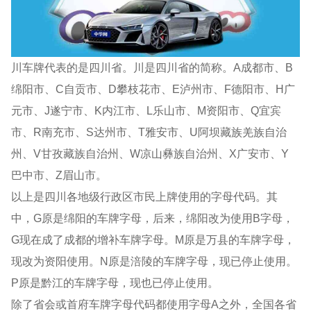
川车牌代表的是四川省。川是四川省的简称。A成都市、B
绵阳市、C自贡市、D攀枝花市、E泸州市、F德阳市、H广
元市、J遂宁市、K内江市、L乐山市、M资阳市、Q宜宾
市、R南充市、S达州市、T雅安市、U阿坝藏族羌族自治
州、V甘孜藏族自治州、W凉山彝族自治州、X广安市、Y
巴中市、Z眉山市。
以上是四川各地级行政区市民上牌使用的字母代码。其
中，G原是绵阳的车牌字母，后来，绵阳改为使用B字母，
G现在成了成都的增补车牌字母。M原是万县的车牌字母，
现改为资阳使用。N原是涪陵的车牌字母，现已停止使用。
P原是黔江的车牌字母，现也已停止使用。
除了省会或首府车牌字母代码都使用字母A之外，全国各省