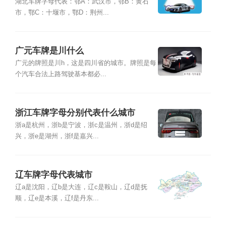
湖北车牌字母代表：鄂A：武汉市，鄂B：黄石
市，鄂C：十堰市，鄂D：荆州...
广元车牌是川什么
广元的牌照是川h，这是四川省的城市。牌照是每
个汽车合法上路驾驶基本都必...
浙江车牌字母分别代表什么城市
浙a是杭州，浙b是宁波，浙c是温州，浙d是绍
兴，浙e是湖州，浙f是嘉兴...
辽车牌字母代表城市
辽a是沈阳，辽b是大连，辽c是鞍山，辽d是抚
顺，辽e是本溪，辽f是丹东...