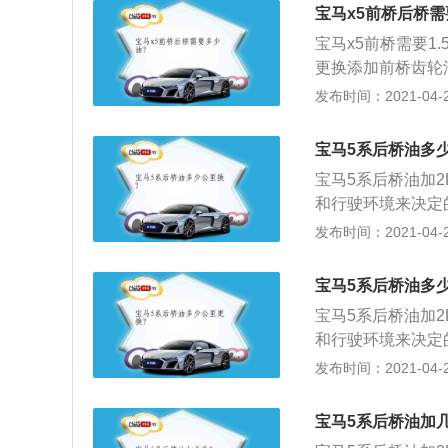
挡踩油门要松脚，
宝马x5前桥后桥需
不松油门，导致车
宝马x5前桥需要1.
升挡，而保持在低
更换添加前桥齿轮
件的磨损，导致行
发布时间：2021-04-25
发动机进行预热，
油；2、等到旧油
宝马5系后桥油多
塞；3、加入变速
宝马5系后桥油加
位是否正常，适当
和行驶环境来决定的
0km左右更换一
发布时间：2021-04-25
温度，应提前进行
它的轴盖给拆除下
宝马5系后桥油多
放油塞，并将里面
宝马5系后桥油加
直接加注新的后桥
和行驶环境来决定的
过最高刻度线，否
0km左右更换一
发布时间：2021-04-25
装好相应的部件就
温度，应提前进行
它的轴盖给拆除下
宝马5系后桥油加
放油塞，并将里面