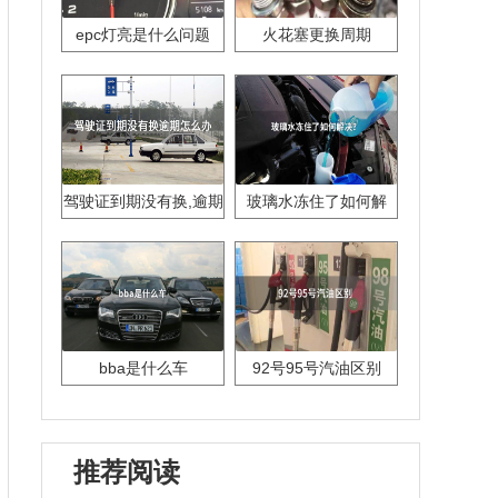
epc灯亮是什么问题
火花塞更换周期
驾驶证到期没有换,逾期
玻璃水冻住了如何解
怎么办??
决？
bba是什么车
92号95号汽油区别
推荐阅读