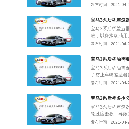
重力换油的方法加
发布时间：2021-04-25
装好相应的部件就
间，用来清理差速
差速器油，再加入
宝马3系后桥差速
即可。
宝马3系后桥差速
底，以备接废油用
使用重力换油的方
发布时间：2021-04-25
段时间，用来清理
放出差速器油，再
宝马3系后桥油需
螺丝即可。
宝马3系后桥油需
了防止车辆差速器
冷却，会导致车辆
发布时间：2021-04-25
车架起来，再找个
油堵螺丝；2、当
宝马3系后桥多少
固放油堵螺丝，启
宝马3系后桥差速
放油处理，拆下放
轮过度磨损，导致
新的放油堵螺丝垫
驶过程中的困难。
发布时间：2021-04-25
器皿垫在车底，以