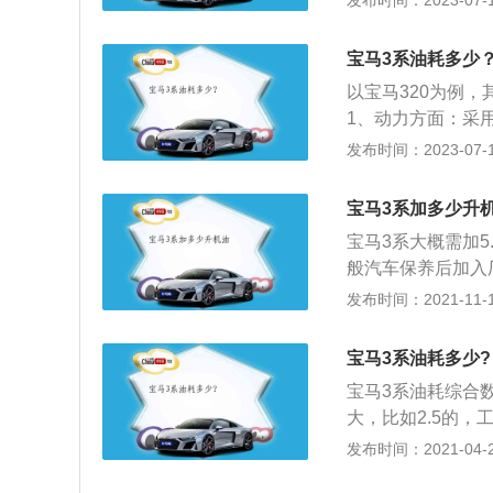
发布时间：2023-07-17
从水罐里流出的水
增溶功能。显著降
的。注意别忘了将
整：夏季沙尘多，
将新的防冻液由水
宝马3系油耗多少
洗不干净。冬季气
罐，加到防冻液罐
以宝马320为例，
40-50的酒精，
分空气，液面有所
1、动力方面：采用2
使用需求。
止。
提供有6速手排变速
发布时间：2023-07-17
宝马320的长宽高分别
18。3、发动机方
宝马3系加多少升
别为270牛米和35
宝马3系大概需加
般汽车保养后加入
关数据是厂家经过
发布时间：2021-11-10
机添加过多机油会
量是多少，加入的
宝马3系油耗多少?
千克，配备直列4缸
宝马3系油耗综合数
8-250km/h，
大，比如2.5的，
选择机油，要求低
油耗不算低；2、
发布时间：2021-04-27
省、寿命长、可保
多重因素有关，实
产的机油。