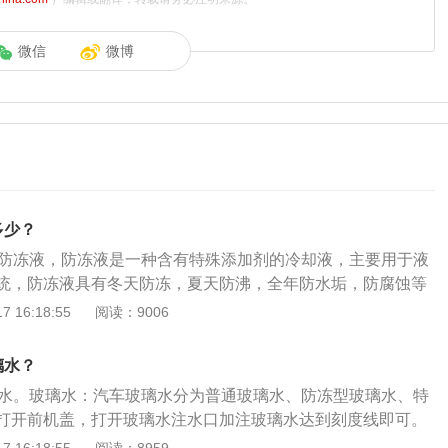
微信
微博
多少？
升防冻液，防冻液是一种含有特殊添加剂的冷却液，主要用于液
统，防冻液具有冬天防冻，夏天防沸，全年防水垢，防腐蚀等
如何更换：在彻底更换防冻液之前，要先做个全面检查，看看
 16:18:55
阅读：9006
的痕迹，是否有裂缝，重点就是要检查五通水管，防冻液就是
被分配到汽车不同的部分发挥作用。如果这个部分有泄漏防冻
璃水？
根据情况更换水管或重新固定接口。将旧的防冻液放出，之后
璃水。玻璃水：汽车玻璃水分为普通玻璃水、防冻型玻璃水、特
道。将清水加入防冻液补充罐，随后往罐里注入清水，使清水
打开前机盖，打开玻璃水注水口加注玻璃水达到刻度线即可。
动机冷却系统，随后着车怠速3至5分钟，让水循环起来。开始
表面活性剂及添加剂复配而成，表面活性剂具有润湿、渗透、