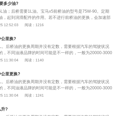
很多驾驶自动挡车的车主都习惯在加油的时候紧踩油门，因为
要多少油?
辆电脑以为车主是需要超车或急加速，这时车辆往往不会自动
5L油；后桥需要1L油。宝马x5前桥油的型号是75W-90。定期
速挡，油耗自然增加。
油，起到润滑配件的作用。若不进行前桥油的更换，会加速部
驶过程中伴随异响。前桥差速器油的更换方法如下：1、启动
 12:52:03
阅读：1216
让变速器达到工作温度；拆开放油螺栓，收集变速箱内的旧
放完，打开油底壳，更换波箱滤网；装好油底壳，扭上放油螺
少公里换?
箱油；启动汽车，进行各个挡位的换挡；4、检查自动变速箱液
2L。后桥油的更换周期并没有定数，需要根据汽车的驾驶状况
调整。
，不同油液品牌的时间可能是不一样的，一般为20000-3000
次。后桥油的更换方法：1、首先，为了可以让汽车保持在正常的
 11:30:04
阅读：1140
暖车的处理；2、然后在变速箱上的位置找到里程表线，并将
来，再慢慢抽动用塑胶小齿轮；3、随之，拆除变速箱齿轮油
少公里更换?
的旧后桥油放干净；4、这时候，就可以在里程表轴线孔处，
2L。后桥油的更换周期并没有定数，需要根据汽车的驾驶状况
油。但在加注的时候，一定要注意油液的刻度线，千万不要超
，不同油液品牌的时间可能是不一样的，一般为20000-3000
则油液很容易就会溢出来；5、最后按照拆卸的相反顺序，安
次。后桥油的更换方法：1、首先，为了可以让汽车保持在正常的
 11:30:04
阅读：1241
可以了。
暖车的处理；2、然后在变速箱上的位置找到里程表线，并将
来，再慢慢抽动用塑胶小齿轮；3、随之，拆除变速箱齿轮油
几升?
的旧后桥油放干净；4、这时候，就可以在里程表轴线孔处，