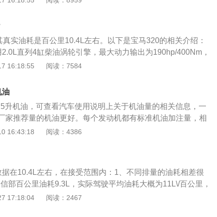
 16:18:55
阅读：8959
有点淡淡的粉红色，继续注入清水，直至流出来的水是干净
低液体的冰点。玻璃表面会形成一层单分子保护层。季节调
暖风水管拆掉，把暖风水箱的水放干净。放水大约1小时后，
稍多加洗洁精的配量，切记不能用量过多，因为多会造成玻璃
箱（散热器）的水管加入，随后将另一桶防冻液加入防冻液
？
温较为寒冷，适当添加酒精，以此降低溶液冰点。一般百分之
快满了为止，打着车10分钟左右，这时冷却系统由于排除了部
其真实油耗是百公里10.4L左右。以下是宝马320的相关介绍：
百分之50-60的水，冰点能够达到-25摄氏度，满足大多数地区的
下降，再把防冻液加进去，加注储液罐的最高标记“MAXT”为
.0L直列4缸柴油涡轮引擎，最大动力输出为190hp/400Nm，
箱，可在7.1秒内完成0-100km/h加速冲刺。2、尺寸和轮胎：
 16:18:55
阅读：7584
是4829mm、1827mm、1463mm。采用17寸轮毂225/45/R
面：20发动机型号为b48b20d，最大马力为252匹，最大扭矩分
机油
0牛米。
5.5升机油，可查看汽车使用说明上关于机油量的相关信息，一
厂家推荐量的机油更好。每个发动机都有标准机油加注量，相
精密计算和试验得出的，按厂家推荐的加注量添加即可。发动
 16:43:18
阅读：4386
影响曲轴正常运行，并且增加油耗。如不知道发动机标准注入
机油量达到机油标尺中位以上就可以了。宝马3系车身重1465
汽油发动机，轴距2920mm，百公里油耗8.0L，最高车速为21
据在10.4L左右，在接受范围内：1、不同排量的油耗相差很
售价为29.6-41万元。选择机油需要注意的点：1.根据发动机的要求
工信部百公里油耗9.3L，实际驾驶平均油耗大概为11L\/百公里，
的发动机不必选高级机油。2.可尽量选择多极油，这种油节
实际综合油耗与载重、路况、驾驶习惯、天气、风速、胎压等
 17:18:04
阅读：2467
护发动机。3.一些国产名牌机油质量可靠，不必只追求国外生
际综合油耗以实际驾驶状况为准；3、改正错误驾驶习惯自动