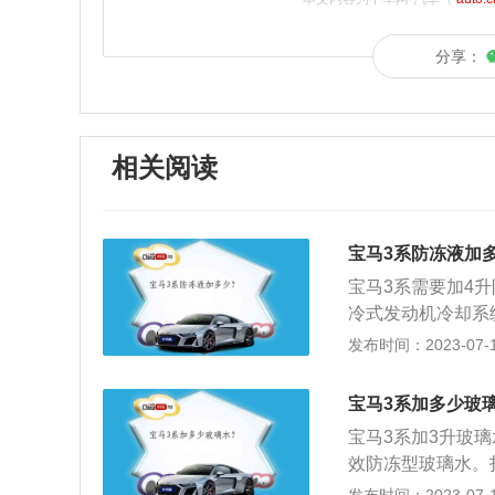
分享：
相关阅读
宝马3系防冻液加
宝马3系需要加4
冷式发动机冷却系
优良性能。防冻液
发布时间：2023-07-17
各个管道有无泄漏
在流经五通管后，
宝马3系加多少玻
液的现象，就应该
宝马3系加3升玻
用清水清洗液体通
效防冻型玻璃水。
连续不断地流经发
性能介绍：由多种