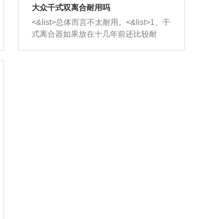
室，最后形成废气排出，就可以让三元
无法制作，需要将车辆送到修理厂或4s
造成烧机油。<&list>3、机油粘度。使用
大众干式双离合耐用吗
催化器得到清洗，排气管堵塞的情况就
店；<&list>2.车辆半轴套管防尘罩破
机油粘度过小的话，同样会有烧机油现
<&list>总体而言不太耐用。<&list>1、干
能够得到解决。
裂，破裂后会出现漏油现象，使半轴磨
象，机油粘度过小具有很好的流动性，
式离合器如果放在十几年前还比较耐
损严重，磨损的半轴容易损坏，产生异
容易窜入到气缸内，参与燃烧。<&list>
用，但是由于现在的汽车发动机动力输
响；<&list>3.稳定器的转向胶套和球头
4、机油量。机油量过多，机油压力过
出越来越高，使得干式离合器散热不足
老化，一般是使用时间过长造成的。解
大，会将部分机油压入气缸内，也会出
的缺陷也逐渐暴露出来。<&list>2、由于
决方法是更换新的质量好的转向橡胶套
现烧机油。<&list>5、机油滤清器堵塞：
干式双离合的工作环境暴露在空气中，
和球头。
会导致进气不畅，使进气压力下降，形
而离合器的散热也是通离合器罩上面的
成负压，使机油在负压的情况下吸入燃
几个小孔来进行散热。但是在行驶过程
烧室引起烧机油。<&list>6、正时齿轮或
中变速箱需要换挡，就不得不使得离合
链条磨损：正时齿轮或链条的磨损会引
器频繁工作。<&list>3、长时间的低速行
起气阀和曲轴的正时不同步。由于轮齿
驶以及过于频繁的启停，导致离合器的
或链条磨损产生的过量侧隙，使得发动
温度不断升高，而低速行驶时空气流动
机的调节无法实现：前一圈的正时和下
效率不高，无法将离合器中的热量有效
一圈可能就不一样。当气阀和活塞的运
的带走，导致离合器内部的温度不断升
动不同步时，会造成过大的机油消耗。
高，加速离合器的磨损。
解决方法：更换正时齿轮或链条。<&list
>7、内垫圈、进风口破裂：新的发动机
设计中，经常采用各种由金属和其他材