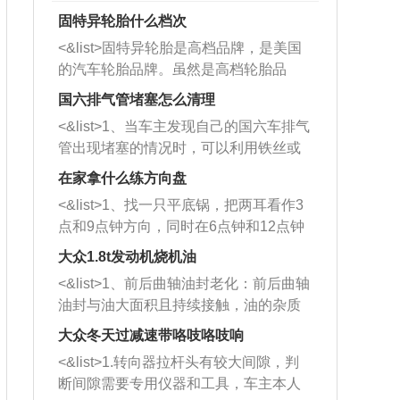
固特异轮胎什么档次
<&list>固特异轮胎是高档品牌，是美国
的汽车轮胎品牌。虽然是高档轮胎品
牌，但是中高低端的轮胎都有生产，这
国六排气管堵塞怎么清理
也是为了更好的开拓市场。
<&list>1、当车主发现自己的国六车排气
管出现堵塞的情况时，可以利用铁丝或
者是细棍，直接将杂物给取出来，如果
在家拿什么练方向盘
堵塞情况比较严重，也可以采取应急措
<&list>1、找一只平底锅，把两耳看作3
施。 <&list>2、直接利用木棍将所有的
点和9点钟方向，同时在6点钟和12点钟
杂物推到排气管里面的位置处，然后将
方向做一个标记。 <&list>2、双手握住
三元催化器拆解开，就可以将堵塞的东
大众1.8t发动机烧机油
平底锅两耳，然后往左打半圈、一圈、
西取出来。但如果是因为积碳过多引起
<&list>1、前后曲轴油封老化：前后曲轴
一圈半的练习，往右同样也要打相同的
的堵塞，就需要将三元催化器泡在草酸
油封与油大面积且持续接触，油的杂质
圈数。 <&list>3、最后强调要反复练
中进行清洗。 <&list>3、也可以利用清
和发动机内持续温度变化使其密封效果
习，这样就可以形成肌肉记忆，在真实
大众冬天过减速带咯吱咯吱响
洗剂对堵塞的情况得到解决，将清洗剂
逐渐减弱，导致渗油或漏油。<&list>2、
驾驶车辆时，不需要记忆也能打好方
放在燃油箱中，与燃油混合后，车辆启
<&list>1.转向器拉杆头有较大间隙，判
活塞间隙过大：积碳会使活塞环与缸体
向。
动时，就可以和汽油一起进入到燃烧
断间隙需要专用仪器和工具，车主本人
的间隙扩大，导致机油流入燃烧室中，