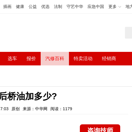
插画
健康
公益
优选
法制
守艺中华
应急中国
更多
地
选车
报价
汽修百科
特卖活动
经销商
后桥油加多少?
7:03
原创
来源：中华网
阅读：1179
咨询技师