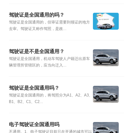
驾驶证是全国通用的吗？
驾驶证是全国通用的，但审证需要到领证的地方
去审。驾驶证又称作驾照，是政...
驾驶证是不是全国通用？
驾驶证是全国通用，机动车驾驶人户籍迁出原车
辆管理所管辖区的，应当向迁入...
驾驶证是全国通用吗？
驾驶证是全国通用的，将驾照分为A1、A2、A3、
B1、B2、C1、C2...
电子驾驶证全国通用吗
不通用。1、电子驾驶证目前只在开通的城市可以