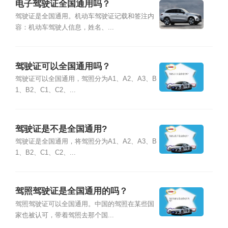
电子驾驶证全国通用吗？
驾驶证是全国通用。机动车驾驶证记载和签注内
容：机动车驾驶人信息，姓名、...
驾驶证可以全国通用吗？
驾驶证可以全国通用，驾照分为A1、A2、A3、B
1、B2、C1、C2、...
驾驶证是不是全国通用?
驾驶证是全国通用，将驾照分为A1、A2、A3、B
1、B2、C1、C2、...
驾照驾驶证是全国通用的吗？
驾照驾驶证可以全国通用。中国的驾照在某些国
家也被认可，带着驾照去那个国...