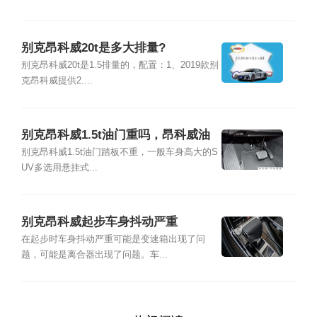
别克昂科威20t是多大排量?
别克昂科威20t是1.5排量的，配置：1、2019款别
克昂科威提供2....
别克昂科威1.5t油门重吗，昂科威油
门重怎么办
别克昂科威1.5t油门踏板不重，一般车身高大的S
UV多选用悬挂式...
别克昂科威起步车身抖动严重
在起步时车身抖动严重可能是变速箱出现了问
题，可能是离合器出现了问题。车...