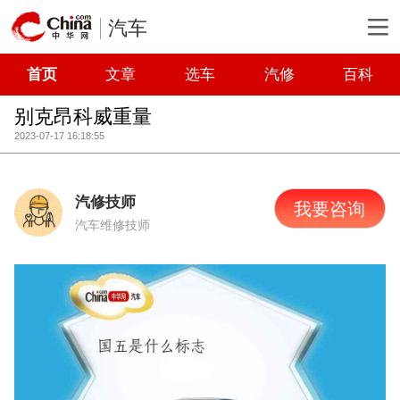
汽车
首页
文章
选车
汽修
百科
别克昂科威重量
2023-07-17 16:18:55
汽修技师
我要咨询
汽车维修技师