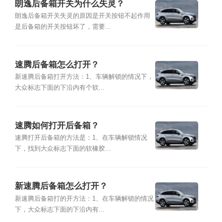
朗逸后备箱开关为什么失灵？
朗逸后备箱开关失灵的原因是开关按钮不起作用
是后备箱的开关按钮坏了，需要...
速腾后备箱怎么打开？
新速腾后备箱打开方法：1、车辆解锁的情况下，
大众标志下面的下沿内有个软...
速腾如何打开后备箱？
速腾打开后备箱的方法是：1、在车辆解锁情况
下，找到大众标志下面的软橡胶...
新速腾后备箱怎么打开？
新速腾后备箱打的开方法：1、在车辆解锁的情况
下，大众标志下面的下沿内有...