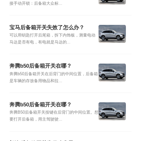
接手动开锁：后备箱大众标...
宝马后备箱开关失效了怎么办？
可以用钥匙打开后尾箱，拆下内饰板，测量电动
马达是否有电，有电就是马达的...
奔腾b50后备箱开关在哪？
奔腾b50后备箱开关在后背门的中间位置，后备箱
是车辆的存放备用物品和拉...
奔腾b50后备箱开关在哪？
奔腾B50后备箱开关按键在后背门的中间位置。想
要打开后备箱，用主驾驶驶...