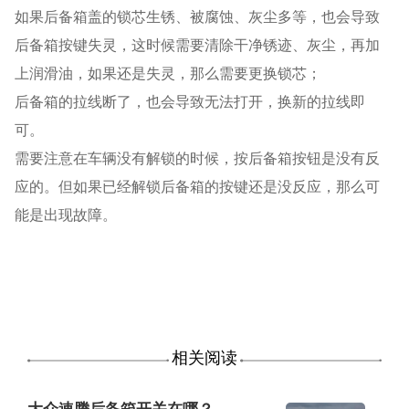
如果后备箱盖的锁芯生锈、被腐蚀、灰尘多等，也会导致
后备箱按键失灵，这时候需要清除干净锈迹、灰尘，再加
上润滑油，如果还是失灵，那么需要更换锁芯；
后备箱的拉线断了，也会导致无法打开，换新的拉线即
可。
需要注意在车辆没有解锁的时候，按后备箱按钮是没有反
应的。但如果已经解锁后备箱的按键还是没反应，那么可
能是出现故障。
相关阅读