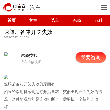
汽车
首页
文章
选车
汽修
百科
速腾后备箱开关失效
2023-07-17 16:18:55
汽修技师
我要咨询
汽车维修技师
速腾后备箱开关失效的原因有：
如果经常用机械钥匙打开后备箱，突然出现开关失效的情
况，这种情况可能是连动杆断了，需要换一个新的连动
杆；