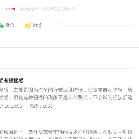
china.com
）编辑或翻译，转载请务必注明来源。
微信
微博
候有顿挫感
挫感，主要是因为汽车的行驶速度降低，变速箱自动降档，所
挫感，但是这种顿挫的现象不是非常明显，不会影响行驶舒适
的过程中，变速箱顿挫感比较强，可能是因为变速箱出现了故
 16:18:55
阅读：1053
，可以先检查一下变速箱油，可能是变速箱油或者是油品变质
箱油没有问题，建议车主到专业的维修店或者是4s店进行检
动变速箱有很多种类型，从理论上来讲，除了CVT变速箱，其
的原因是一、驾驶员驾驶车辆的技术不够娴熟，在驾驶手动挡
工作的过程中或多或少的都会出现顿挫的现象，因为CVT变速