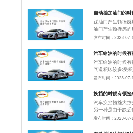
理店对发动机、变
火线圈等故障，造
自动挡加油门的时
免产生更多的安全
踩油门产生顿挫感
油门产生顿挫感的
响，踩油门的时候
发布时间：2023-07-17
道，及时清理积碳
分的现象，导致积
汽车给油的时候有
火花塞、点火线圈
汽车给油的时候有
火无法点着，需要
气道积碳较多:受
患。
关系，建议平时注
发布时间：2023-07-17
理店对发动机、变
火线圈等故障，造
换挡的时候有顿挫
产生更多的安全隐
汽车换挡顿挫大致
另一种是由于缺乏
离合器到半联动的
发布时间：2023-07-17
在整个行车过程中
的发动机提供给车