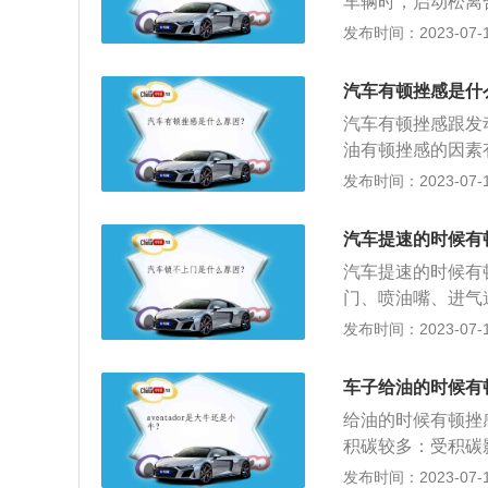
车辆时，启动松离
箱又称为无级变速
车辆熄火。二、车
发布时间：2023-07-17
也就不会存在换挡
堵塞，进气不畅；
种正常的现象，只
电磁阀损坏；6、
程中养成良好的驾
汽车有顿挫感是什
原因及解决办法：
汽车有顿挫感跟发
时，会出现车辆加
油有顿挫感的因素
滤清器堵塞，进气
离配合不熟练，起
发布时间：2023-07-17
塞点火不良，火花
关：如果汽车行驶
挫感。4、劣质燃
喷油嘴共同决定了
致发动机的混合气
汽车提速的时候有
低、点火变弱、或
6、节气门积碳较
汽车提速的时候有
情况：自动挡汽车
分，导致有顿挫感
门、喷油嘴、进气
外，其他变速箱都
踩踏油门踏板时，
等故障,造成缺缸
发布时间：2023-07-17
去附近4s店检查
护和修理的泛称。
取一定措施使其排
车子给油的时候有
汽车大修和汽车小
给油的时候有顿挫
件）的方法，恢复
积碳较多：受积碳
复性修理。汽车小
系，建议平时注意
发布时间：2023-07-17
力的运行性修理。