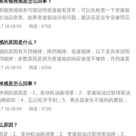
候有顿挫感是怎么回事？
。
有顿挫感很有可能说明变速箱有异常，可以先检查一下变速箱
生油品变质。如果变速箱油没有问题，建议还是去专业修理店
速箱控制系统进行一次检测。以下是对出现顿挫感情况的解释：
 16:18:55
阅读：6702
，除了CVT变速箱，其他变速箱都会有顿挫感，CVT变速箱又
顾名思义，对于CVT来说就不存在挡位这个概念，因此说CVT
感的原因是什么？
换挡顿挫。不过事实上，由于厂商的调校原因，即使是无级变
感的原因有升挡顿挫、降挡顿挫、低速顿挫，以下是具体说明
挫感的可能。2、自动挡汽车给油换挡有顿挫感是正常现象，
挡顿挫：多数原因是因为变速箱的响应速度不够快，升挡速度
感强弱不同而已，如果不能把握好换挡时机，那么顿挫感自然
速度，所以在变速箱换挡的一刹那，会产生顿挫感。降挡顿
 16:18:55
阅读：6334
说，低速时，发动机转速与车速如果刚刚达到换挡标准，此时
量回收系统的介入，一旦驾驶者松开油门踏板或踩下制动踏
强；如果油门稍大，发动机转速与车速都明显高过换挡标准的
开始工作，就会搭上发动机，给发动机造成一些负担，影响发
感就会比较小。
挫感是怎么回事？
动机转速与离合器片转速不同步，这样就会有顿挫的感觉。低
挫感的原因是：1、发动机油路堵塞；2、变速箱油过脏堵塞油
行驶的时候挡位在一二挡之间频繁切换，离合器不断地分离和
磁阀损坏；4、忘记松开手刹；5、离合器发生不规则的磨损；
能畅顺地完成动力传输，就造成了常见的低速顿挫，启动与低
7、发动机有的缸不工作；8、劣质燃油挥发性差。汽车开的时
 16:18:55
阅读：5720
感，这个正常的话一般是低转速的时候涡轮增压介入，影响了
办法是：1、检查变速箱的温度和变速箱散热系统；2、更换变
变速箱内部阀体是否有损坏需要更换；4、检查发动机气门和进
么原因？
要清理。
因是：1、发动机油路堵塞；2、变速箱油过脏堵塞油路；3、