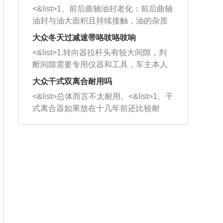
平底锅两耳，然后往左打半圈、一圈、
西取出来。但如果是因为积碳过多引起
<&list>1、前后曲轴油封老化：前后曲轴
一圈半的练习，往右同样也要打相同的
的堵塞，就需要将三元催化器泡在草酸
油封与油大面积且持续接触，油的杂质
圈数。 <&list>3、最后强调要反复练
中进行清洗。 <&list>3、也可以利用清
和发动机内持续温度变化使其密封效果
习，这样就可以形成肌肉记忆，在真实
大众冬天过减速带咯吱咯吱响
洗剂对堵塞的情况得到解决，将清洗剂
逐渐减弱，导致渗油或漏油。<&list>2、
驾驶车辆时，不需要记忆也能打好方
放在燃油箱中，与燃油混合后，车辆启
<&list>1.转向器拉杆头有较大间隙，判
活塞间隙过大：积碳会使活塞环与缸体
向。
动时，就可以和汽油一起进入到燃烧
断间隙需要专用仪器和工具，车主本人
的间隙扩大，导致机油流入燃烧室中，
室，最后形成废气排出，就可以让三元
无法制作，需要将车辆送到修理厂或4s
造成烧机油。<&list>3、机油粘度。使用
大众干式双离合耐用吗
催化器得到清洗，排气管堵塞的情况就
店；<&list>2.车辆半轴套管防尘罩破
机油粘度过小的话，同样会有烧机油现
<&list>总体而言不太耐用。<&list>1、干
能够得到解决。
裂，破裂后会出现漏油现象，使半轴磨
象，机油粘度过小具有很好的流动性，
式离合器如果放在十几年前还比较耐
损严重，磨损的半轴容易损坏，产生异
容易窜入到气缸内，参与燃烧。<&list>
用，但是由于现在的汽车发动机动力输
响；<&list>3.稳定器的转向胶套和球头
4、机油量。机油量过多，机油压力过
出越来越高，使得干式离合器散热不足
老化，一般是使用时间过长造成的。解
大，会将部分机油压入气缸内，也会出
的缺陷也逐渐暴露出来。<&list>2、由于
决方法是更换新的质量好的转向橡胶套
现烧机油。<&list>5、机油滤清器堵塞：
干式双离合的工作环境暴露在空气中，
和球头。
会导致进气不畅，使进气压力下降，形
而离合器的散热也是通离合器罩上面的
成负压，使机油在负压的情况下吸入燃
几个小孔来进行散热。但是在行驶过程
烧室引起烧机油。<&list>6、正时齿轮或
中变速箱需要换挡，就不得不使得离合
链条磨损：正时齿轮或链条的磨损会引
器频繁工作。<&list>3、长时间的低速行
起气阀和曲轴的正时不同步。由于轮齿
驶以及过于频繁的启停，导致离合器的