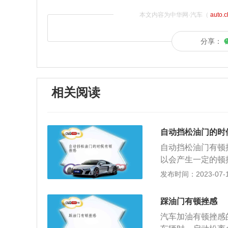
本文内容为中华网·汽车（
auto.
分享：
相关阅读
自动挡松油门的时
自动挡松油门有顿
以会产生一定的顿
性。如果在松油门
发布时间：2023-07-17
障，在这种情况下
导致的，如果变速
踩油门有顿挫感
查。汽车使用的自
汽车加油有顿挫感
它类型的变速箱在