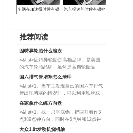
车辆在加速得时候有顿
汽车提速的时候有顿挫
挫感
感
推荐阅读
固特异轮胎什么档次
<&list>固特异轮胎是高档品牌，是美国
的汽车轮胎品牌。虽然是高档轮胎品
牌，但是中高低端的轮胎都有生产，这
国六排气管堵塞怎么清理
也是为了更好的开拓市场。
<&list>1、当车主发现自己的国六车排气
管出现堵塞的情况时，可以利用铁丝或
者是细棍，直接将杂物给取出来，如果
在家拿什么练方向盘
堵塞情况比较严重，也可以采取应急措
<&list>1、找一只平底锅，把两耳看作3
施。 <&list>2、直接利用木棍将所有的
点和9点钟方向，同时在6点钟和12点钟
杂物推到排气管里面的位置处，然后将
方向做一个标记。 <&list>2、双手握住
三元催化器拆解开，就可以将堵塞的东
大众1.8t发动机烧机油