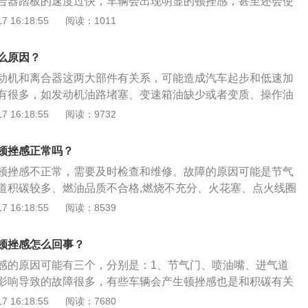
合器踏板的速度过快，车辆会出现明显的顿挫感，甚至还会使
箱，这种类型的变速箱不存在挡位这个概念，因此说CVT自然
辆故障：1、燃油滤清器堵塞、车辆供油异常；2、空气滤清器
 16:18:55
阅读：1011
顿挫的现象。自动变速箱在换挡的过程中出现顿挫的感觉是一
3、火花塞点火不良；4、劣质燃油不合格，燃烧不充分；5、
是每一种类型的变速箱顿挫的强弱不同，如果在驾驶汽车的过
节气门积碳较多，影响进气；7、变速箱内部的油液变质。故障
驶习惯，发动机的转速与行驶速度匹配顿挫感就会减弱。
么原因？
1、燃油滤清器堵塞、车辆供油异常，车主在踩踏油门踏板
动机和离合器这两大部件有关系，可能造成汽车起步和低速加
不上油，并伴有顿挫感，需要及时更换燃油滤清器。2、空气
有很多，如发动机油路堵塞、变速箱油缺少或者变质、操作油
不畅导致有顿挫感，应去4s店检查并更换空气滤芯。3、火花
步离合松得过快等。以下是有顿挫感的相关介绍：与发动机有
 16:18:55
阅读：9732
塞长时间不更换导致火花塞上有积碳，点火不良导致加油有顿
中有顿挫感，发动机肯定摆脱不了关系。发动机点火、进气、
油不合格，燃烧不充分，导致有顿挫感。5、电磁阀损坏，会导
燃油的燃烧，也是发动机的动力来源。这时候如果进气量变
浓度不正常,这样会影响汽车发动机的动力，导致有顿挫感。
顿挫感正常吗？
者喷的油变少，动力就会不足，也就产生了顿挫感。属于正常
多，影响进气，进气量少，与油量混合比不正确，燃烧不充
顿挫感不正常，需要及时检查和维修。故障的原因可能是节气
起步出现顿挫属于正常情况，这是因为除了cvt无级变速箱以
。7、变速箱内部的油液变质，起不到更好的润滑作用，车主
道积碳较多、燃油品质不合格,燃烧不充分、火花塞、点火线圈
会有顿挫感。
变速箱换挡迟缓，还会有明显的顿挫感。车辆有顿挫感应立即
等。以下是关于汽车维修的详细介绍：概况：汽车维修是汽车维
 16:18:55
阅读：8539
车辆，确认故障点进行维修。
是对出现故障的汽车通过技术手段排查，找出故障原因，并采
除故障并恢复达到一定的性能和安全标准。其他：车维修包括
顿挫感怎么回事？
修，汽车大修是指用修理或更换汽车任何零部件（包括基础
感的原因可能有三个，分别是：1、节气门、喷油嘴、进气道
汽车的完好技术状况和完全（或接近完全）恢复汽车寿命的恢
影响导致的故障很多，有些车辆会产生顿挫感也是和积碳有关
修是指用更换或修理个别零件的方法，保证或恢复汽车工作能
清理积碳。2、燃油品质不合格，燃烧不充分：去专业汽车修
 16:18:55
阅读：7680