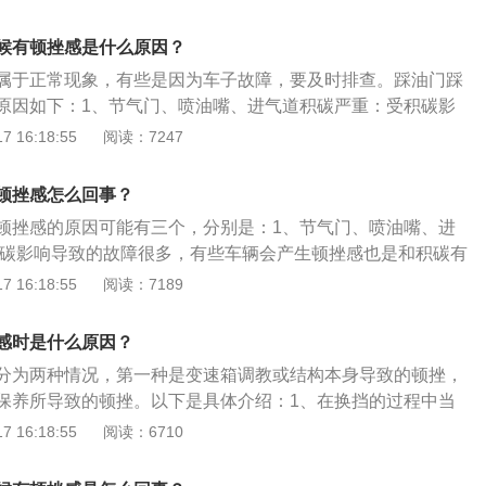
速箱、喷油嘴进行清洗，换用品质好的燃油。3、火花塞、点
成缺缸等：这种就需要到店里检查处理，并及时进行维修，避
候有顿挫感是什么原因？
隐患。
属于正常现象，有些是因为车子故障，要及时排查。踩油门踩
原因如下：1、节气门、喷油嘴、进气道积碳严重：受积碳影
很容易产生顿挫感，平时应注意检查节气门、喷油嘴及进气
 16:18:55
阅读：7247
。2、燃油品质不合格：油品较差的燃油，往往存在燃烧不充
碳残余，引起发动机故障，应为车辆添加高品质的燃油。3、
顿挫感怎么回事？
故障：火花塞和点火线圈出现问题，容易造成缺缸等现象，点
顿挫感的原因可能有三个，分别是：1、节气门、喷油嘴、进
到维修厂检查处理，及时进行维修，避免产生更多的安全隐
积碳影响导致的故障很多，有些车辆会产生顿挫感也是和积碳有
意清理积碳。2、燃油品质不合格，燃烧不充分:去专业汽车修
 16:18:55
阅读：7189
速箱、喷油嘴进行清洗，换用品质好的燃油。3、火花塞、点
成缺缸等:这种就需要到店里检查处理，并及时进行维修，避免
感时是什么原因？
患。
分为两种情况，第一种是变速箱调教或结构本身导致的顿挫，
保养所导致的顿挫。以下是具体介绍：1、在换挡的过程中当
时候，需要稍作停留一下然后再缓慢地抬起离合，这样就能够
 16:18:55
阅读：6710
变得平稳许多；2、换档时转速尽量不要低于3500，毕竟不同
辆的动力也会有所不同，因此只有保持规定的转速状态才能够