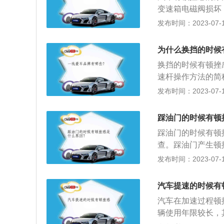
变速箱电磁阀损坏
阀损坏；7、发动
发布时间：2023-07-17
办法是：1、检查
变速箱内部阀体是
为什么换挡的时候
需要清理。
换挡的时候有顿挫
速杆操作方法的简
情况、汽车速度变
发布时间：2023-07-17
解决方法是：1、
时轻顶油门；5、
踩油门的时候有顿
调整。
踩油门的时候有顿
查。踩油门产生顿
态行驶中，加油和
发布时间：2023-07-17
自动挡车型，加油
显。踩油门产生顿
汽车提速的时候有
碳较多，受积碳影
汽车在加速过程顿
系，建议平时注意
辆使用年限较长，
火线圈等故障，造