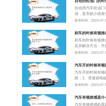
自动挡松油门的时
避免相对的顿挫感
自动挡汽车松油门
油，是否缺少或发
或者4S店，对变
发布时间：2023-07-17
1、从理论上来讲
称为无级变速箱，
刹车的时候有顿挫
自然也就不会存在
刹车的时候有顿挫
速箱，也有出现顿
及其解决方法：升
只是每款车的顿挫
跟不上你踩油门的
发布时间：2023-07-17
也就强烈。一般来
挫：多数是因为能
升档顿挫感会比较
板，发电机会立即
时候，换挡时顿挫
汽车开的时候有顿
动机的转速，使发
汽车开的时候有顿
速顿挫：由于低速
路；3、变速箱电
结合，短时间内不
6、电磁阀损坏；
发布时间：2023-07-17
速的时候会有顿挫
候有顿挫感的解决
发动机转速。
速箱油；3、检查
汽车有顿挫感是什
气管是否有积碳需
汽车有顿挫感的原