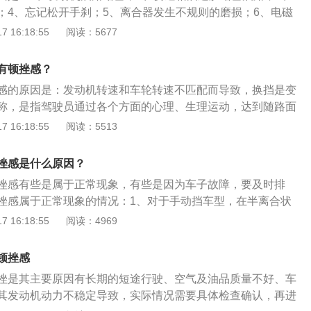
；4、忘记松开手刹；5、离合器发生不规则的磨损；6、电磁
机有的缸不工作；8、劣质燃油挥发性差。汽车有顿挫感的解决
 16:18:55
阅读：5677
变速箱的温度和变速箱散热系统；2、更换变速箱油；3、检查
否有损坏需要更换；4、检查发动机气门和进气管是否有积碳
有顿挫感？
感的原因是：发动机转速和车轮转速不匹配而导致，换挡是变
称，是指驾驶员通过各个方面的心理、生理运动，达到随路面
化而不断改变变速杆位置的操作过程。换挡的时候有顿挫感的
 16:18:55
阅读：5513
调整换挡转速；2、调整进挡次序；3、缩短换挡时间；4、换挡
注意路面和负荷情况进行调整；6、通过松开离合器的时间进行
挫感是什么原因？
挫感有些是属于正常现象，有些是因为车子故障，要及时排
挫感属于正常现象的情况：1、对于手动挡车型，在半离合状
收油都会产生顿挫感，油门踩得越深，顿挫感越大；2、对于
 16:18:55
阅读：4969
升挡时会有轻微顿挫感，大油门强制降挡再升挡时，感觉较明
挫感属于不正常现象的情况：1、节气门、喷油嘴、进气道积
顿挫感
响导致的故障很多，有些车辆会产生顿挫感也是和积碳有关
挫是其主要原因有长期的短途行驶、空气及油品质量不好、车
清理积碳；2、燃油品质不合格，燃烧不充分；3、火花塞、点
其发动机动力不稳定导致，实际情况需要具体检查确认，再进
成缺缸等，这种就需要到维修厂检查处理，并及时进行维修，