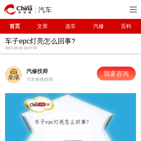
汽车
首页
文章
选车
汽修
百科
车子epc灯亮怎么回事?
2021-04-25 10:37:03
汽修技师
我要咨询
汽车维修技师