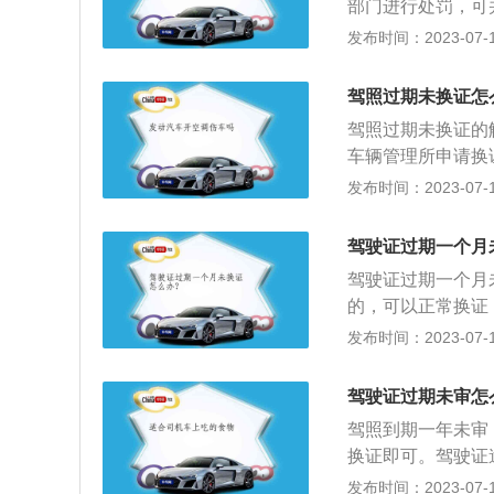
部门进行处罚，可
的驾驶证及身体证
发布时间：2023-07-17
驶证有效期满前九
申请换证。
驾照过期未换证怎
驾照过期未换证的
车辆管理所申请换
证材料包括两张身
发布时间：2023-07-17
证、县级或县级以
车、牵引车、城市
驾驶证过期一个月
分，或者持有其他
驾驶证过期一个月
车、牵引车、城市
的，可以正常换证
以及持有其他准驾
一换证；过期三年
发布时间：2023-07-17
吊销机动车驾驶证
持所需材料，向机
交通安全违法行为
格后1个工作日内办
驶证没有被依法扣
驾驶证过期未审怎
管12123”AP
驾照到期一年未审
过邮寄的方式送达
换证即可。驾驶证
登记、体检再到新
部门注销（可恢复
发布时间：2023-07-17
如杭州。