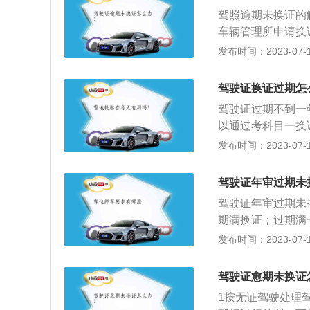
次选择服务中心-
以15日以下拘留
驾照逾期未换证的
达。前往邮政营业
1、过期不到一年
车辆管理所申请换
新证制作只需半小
销，但可以通过考
证材料包括两张身
发布时间：2023-07-17
4、过期期间不得
证、县级或县级以
车、牵引车、城市
驾驶证换证过期怎
分，或者持有其他
驾驶证过期不到一
车、牵引车、城市
以通过考科目一换
以及持有其他准驾
以下条件：持有大
发布时间：2023-07-17
吊销机动车驾驶证
周期内没有记分，
交通安全违法行为
分。申请人没有未
驶证没有被依法扣
驾驶证年审过期未
车、牵引车、城市
驾驶证年审过期未
以及持有其他准驾
期满换证；过期满
吊销机动车驾驶证
证；过期超过三年
发布时间：2023-07-17
定义：指依法允许
技术后，经管理部
驾驶证愈期未换证
驶证的考试科目：
1按无证驾驶处理
驾驶）等三项。