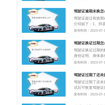
超过两年未年审：
的考试后才能取得
驾驶证逾期未换怎
二百元以上五百元
驾驶证超过有效期
介绍如下：1、持
份证明原件及复印
发布时间：2023-07-17
冠彩色照片，就近
站式单位办理换证
驾驶证换证过期怎
销未超过两年，驾
驾驶证换证过期的
恢复驾驶资格。驾
身份证明、身体条
科目一考试，考试
过驾驶证有效期一
发布时间：2023-07-17
定被注销机动车驾
规和相关知识考试
驾驶证过期了还未
证、驾驶证、身体
驾驶证过期了还未
证申请表，一并提
试后可恢复驾驶证
效期满换证，机动
发布时间：2023-07-17
驾驶证核发地车辆
需要换新证。现在驾