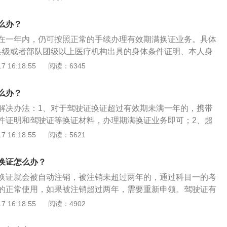
驾照会被交管部门注销，必须重新到驾校学习，参加三个科目
驾照。3、相关惩罚：驾驶证逾期未年审依然驾驶机动车，处
么办？
以下罚款。
在一年内，仍可按照正常的手续办理有效期满换证业务。具体
县级或者部队团级以上医疗机构出具的身体条件证明、本人身
件、驾驶证原件、机动车驾驶证申请表、3张近期1寸白背景免
 16:18:55
阅读：6345
选择交警支队、车辆管理所分所及交管部门授权的公安医院一
业务。2、超过驾驶证有效期一年以上未换证被注销，但被注
么办？
驶人参加道路交通安全法律法规和相关知识考试合格后，可以
解决办法：1、对于驾驶证换证超过有效期未满一年的，携带
驶人可携带前述材料到户籍所在地所属车管分所业务窗口预约
件证明和驾驶证等换证材料，办理期满换证业务即可；2、超
通过后可办理换证手续。
年以上未换证的，车辆管理所应当注销其驾驶证；3、同时规
 16:18:55
阅读：5621
驶证未超过两年的，机动车驾驶人参加道路交通安全法律、法
后，可以恢复驾驶资格。驾驶证有效期满前90日内，持身份
换证怎么办？
条件证明和三张证件相片到核发地车管所领取并写机动车驾驶
换证就会被自动注销，被注销未超过两年的，通过科目一的考
交办理换证业务，交付工本费后领回新的驾驶证。
的正常使用，如果被注销超过两年，需要重新申领。驾驶证有
车驾驶人应当于机动车驾驶证有效期满前九十日内，向机动车
 16:18:55
阅读：4902
管理所申请换证。驾驶证的有效期是六年，超过这个有效期就
驶证已经取消年审，但b1、b2、a1、a2、a3证每年在驾驶