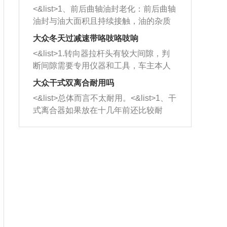
平底锅两耳，然后往左打半圈、一圈、
西取出来。但如果是因为积碳过多引起
<&list>1、前后曲轴油封老化：前后曲轴
一圈半的练习，往右同样也要打相同的
的堵塞，就需要将三元催化器泡在草酸
油封与油大面积且持续接触，油的杂质
圈数。 <&list>3、最后强调要反复练
中进行清洗。 <&list>3、也可以利用清
和发动机内持续温度变化使其密封效果
习，这样就可以形成肌肉记忆，在真实
大众冬天过减速带咯吱咯吱响
洗剂对堵塞的情况得到解决，将清洗剂
逐渐减弱，导致渗油或漏油。<&list>2、
驾驶车辆时，不需要记忆也能打好方
放在燃油箱中，与燃油混合后，车辆启
<&list>1.转向器拉杆头有较大间隙，判
活塞间隙过大：积碳会使活塞环与缸体
向。
动时，就可以和汽油一起进入到燃烧
断间隙需要专用仪器和工具，车主本人
的间隙扩大，导致机油流入燃烧室中，
室，最后形成废气排出，就可以让三元
无法制作，需要将车辆送到修理厂或4s
造成烧机油。<&list>3、机油粘度。使用
大众干式双离合耐用吗
催化器得到清洗，排气管堵塞的情况就
店；<&list>2.车辆半轴套管防尘罩破
机油粘度过小的话，同样会有烧机油现
<&list>总体而言不太耐用。<&list>1、干
能够得到解决。
裂，破裂后会出现漏油现象，使半轴磨
象，机油粘度过小具有很好的流动性，
式离合器如果放在十几年前还比较耐
损严重，磨损的半轴容易损坏，产生异
容易窜入到气缸内，参与燃烧。<&list>
用，但是由于现在的汽车发动机动力输
响；<&list>3.稳定器的转向胶套和球头
4、机油量。机油量过多，机油压力过
出越来越高，使得干式离合器散热不足
老化，一般是使用时间过长造成的。解
大，会将部分机油压入气缸内，也会出
的缺陷也逐渐暴露出来。<&list>2、由于
决方法是更换新的质量好的转向橡胶套
现烧机油。<&list>5、机油滤清器堵塞：
干式双离合的工作环境暴露在空气中，
和球头。
会导致进气不畅，使进气压力下降，形
而离合器的散热也是通离合器罩上面的
成负压，使机油在负压的情况下吸入燃
几个小孔来进行散热。但是在行驶过程
烧室引起烧机油。<&list>6、正时齿轮或
中变速箱需要换挡，就不得不使得离合
链条磨损：正时齿轮或链条的磨损会引
器频繁工作。<&list>3、长时间的低速行
起气阀和曲轴的正时不同步。由于轮齿
驶以及过于频繁的启停，导致离合器的