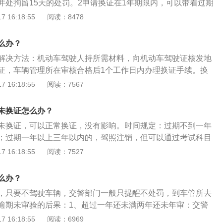
并处拘留15天的处罚。2申请换证在1年期限内，可以带着过期
明，重新去申请更换证件。3法律规定驾驶人应当于机动车驾
 16:18:55
阅读：8478
十日内，向机动车驾驶证核发地或者核发地以外的车辆管理所
么办？
解决方法：机动车驾驶人持所需材料，向机动车驾驶证核发地
证，车辆管理所在审核合格后1个工作日内办理换证手续。换
份证复印件、两张1寸免冠彩色近照及身份证原件、原驾驶
 16:18:55
阅读：7567
上医院的体检证明。换证和审验须符合以下条件：持有大型客
公交车、中型客车、大型货车驾驶证在本记分周期内没有记
未换证怎么办？
准驾车型驾驶证在本记分周期内记分未达到12分；持有大型客
未换证，可以正常换证，没有影响。时间规定：过期不到一年
公交车、中型客车、大型货车驾驶证一个记分周期内有记分，
；过期一年以上三年以内的，驾照注销，但可以通过考试科目
车型驾驶证发生交通事故造成人员死亡承担同等以上责任未被
以上的，驾照作废无法再换证。换证方式如下： 机动车驾驶人
 16:18:55
阅读：7527
的驾驶人，已参加审验教育的；申请人没有未处理完毕的道路
动车驾驶证核发地车辆管理所申请换证，车辆管理所在审核合
或者交通事故；申请人身体条件符合驾驶许可条件；机动车驾
理换证手续。驾驶人可以通过“交管12123”APP换证。下载“交
押、扣留、暂扣、吊销、注销或撤销的情形。
么办？
P，依次选择服务中心--期满换证服务--填写资料即可。新证一般是通
，只要不驾驶车辆，交警部门一般只提醒不处罚，到车管所去
。前往邮政营业厅的“警医邮”服务点，进行换证办理，从受理
逾期未审验的后果：1、超过一年还未满两年还未年审：交警
证制作只需半小时。目前只有少部分城市开通了该项服务，比
）驾照，需重新参加科目一考试，通过后才能换证。2、驾照
 16:18:55
阅读：6969