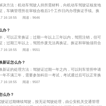
-期满换证服务--填写资料即可。新证一般是通过邮寄的方式送
。对于发生人员伤亡等重大交通事故的将依法追究刑事责任。
解决方法：机动车驾驶人持所需材料，向机动车驾驶证核发地
厅的“警医邮”服务点，进行换证办理，从受理登记、体检再到
的，可以正常换证；2、过期期一年以上三年以内的，驾照注
证，车辆管理所在审核合格后1个工作日内办理换证手续。换
时。目前只有少部分城市开通了该项服务，比如杭州。
试科目一换证；3、过期三年以上的，驾照作废无法再换证；
份证复印件、两张1寸免冠彩色近照及身份证原件、原驾驶
 16:18:55
阅读：9646
驾驶机动车，否则可以按无证驾驶对待，处200元。
上医院的体检证明。换证和审验须符合以下条件：持有大型客
公交车、中型客车、大型货车驾驶证在本记分周期内没有记
么办？
准驾车型驾驶证在本记分周期内记分未达到12分；持有大型客
年，可以正常换证；过期一年以上三年以内，驾照注销，但可
公交车、中型客车、大型货车驾驶证一个记分周期内有记分，
证；过期三年以上，驾照作废无法再换证。换证和审验须符合
车型驾驶证发生交通事故造成人员死亡承担同等以上责任未被
型客车、牵引车、城市公交车、中型客车、大型货车在本记分
 16:18:55
阅读：9551
的驾驶人，已参加审验教育的；申请人没有未处理完毕的道路
或者持有其他准驾车型驾驶证在本记分周期内记分未达到12
或者交通事故；申请人身体条件符合驾驶许可条件；机动车驾
处理完毕的道路交通安全违法行为或者交通事故。持有大型客
押、扣留、暂扣、吊销、注销或撤销的情形。
换新证怎么办？
公交车、中型客车、大型货车驾驶证一个记分周期内有记分，
换新证的处理方法：驾驶证过期一年之内，可以到车管所申请
车型驾驶证发生交通事故造成人员死亡承担同等以上责任未被
一年不满三年，需要参加科目一考试，考试通过后可以正常换
的驾驶人，已参加审验教育。
，驾驶证会被注销。以下关于汽车驾照介绍：机动车驾驶证的
 16:18:55
阅读：9507
学习驾驶机动车的人员，经过学习掌握了交通法规知识和驾驶
门考试合格，核发许可驾驶某类机动车的法律凭证。机动车驾
怎么办？
包括交通法规及相关知识、场地驾驶、道路驾驶（含安全文明
驾驶证过期继续驾驶，按无证驾驶处理，由公安机关交通管理