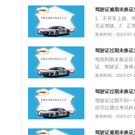
驾驶证逾期未换证
1、不开车上路。
无证驾驶。2、正
手机APP“交管1
发布时间：2023-07-17
照，在车管所换证
参加科目一考试。
驾驶证过期未换证
格之后才能进行换
驾照到期未换证应
4、重新考试。驾
证、驾驶证、身体
报名驾照考试，通
驶证申请表》，一
发布时间：2023-07-17
因出国出境、服兵
了向车管所申请换证，
换证，最长可以延
232.6.1）：交
效期满前90日内
驾驶证过期未换证
换证服务-填写资
证。第一次申请的
驾驶证过期不到一
罚，尽早换领驾驶
更换10年有效期
但可以通过考试科
二十八条规定：机
期有效证。
程：机动车驾驶人
发布时间：2023-07-17
法扣留、暂扣期间
辆管理所在审核合
仍然继续驾驶机动
可以通过以下方式申请
交通安全法》第九十
驾驶证逾期未换证