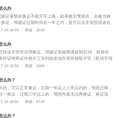
怎么办
驾驶证逾期未换证不能开车上路，如果被交警抓住，会被当做
常换证。驾驶证过期时间在一年之内，是可以去车管所或者在
2123”上正常换证。要先处理好违章记录，进行体检，并提交一寸
 16:18:55
阅读：1039
就提供纸质照片，在手机APP上换证则提交电子版照片。3、
驾驶证过期一年以上三年以下，需要参加科目一考试，考试合
怎么办
证，如果考试不合格，则要继续参加考试，直到通过为止。
尽快去车管所办理换证。驾驶证有效期满前90日内，持身份
驶证过期三年以上会直接被注销，而且不允许换证，需要重新
条件证明和证件相片三张到核发地车管所领取并写《机动车驾
过所有科目考试之后，重新获得驾驶证。5、申请延期。针对
并提交办理换证业务即是，交付工本费后领回新的驾驶证。除
 16:18:55
阅读：1004
役等原因导致无法按时办理期满换证的，可以申请驾驶证延期
也可以通过以下方式申请换证（iPhone11ios15.5交管121
长三年时间。根据规定，机动车驾驶人应当于机动车驾驶证有
管12123APP换证。下载交管12123APP，依次选择服务中心-期满
，向机动车驾驶证核发地或者核发地以外的车辆管理所申请换
怎么办？
料即可。新证一般是通过邮寄的方式送达。到期未换证没有处
驾驶证有效期为6年，6年内的每一年都没有扣满12分，就可以
年的，可以正常换证；过期一年以上三年以内的，驾照注销，
证即可。根据《中华人民共和国道路交通安全法实施条例》第
的驾驶证，如果10年内的每一年都没有扣满12分，就可以更换长
目一换证；过期三年以上的，驾照作废无法再换证。换证流
动车驾驶人在机动车驾驶证丢失、损毁、超过有效期或者被依
持所需材料，向机动车驾驶证核发地车辆管理所申请换证，车
 16:18:55
阅读：9718
以及记分达到12分的，不得驾驶机动车。在这期间，如果司机
格后1个工作日内办理换证手续。 除了向车管所申请换证，也
车上路。被交警抓到的话，交警会按照《中华人民共和国道路
换证： “交管12123”APP换证。下载“交管12123”APP，依
九条规定，处以200元以上2000元以下的罚款。而且可以处
怎么办？