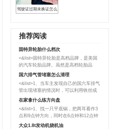
驾驶证过期未换证怎么
办
推荐阅读
固特异轮胎什么档次
<&list>固特异轮胎是高档品牌，是美国
的汽车轮胎品牌。虽然是高档轮胎品
牌，但是中高低端的轮胎都有生产，这
国六排气管堵塞怎么清理
也是为了更好的开拓市场。
<&list>1、当车主发现自己的国六车排气
管出现堵塞的情况时，可以利用铁丝或
者是细棍，直接将杂物给取出来，如果
在家拿什么练方向盘
堵塞情况比较严重，也可以采取应急措
<&list>1、找一只平底锅，把两耳看作3
施。 <&list>2、直接利用木棍将所有的
点和9点钟方向，同时在6点钟和12点钟
杂物推到排气管里面的位置处，然后将
方向做一个标记。 <&list>2、双手握住
三元催化器拆解开，就可以将堵塞的东
大众1.8t发动机烧机油