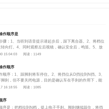
操作顺序是
步骤：1、当听到语音提示请起步后，踩下离合器。2、将档位
左转向灯。4、同时观察左后视镜，确认安全后，鸣笛。5、放
起步，拨正转向灯。科目三考试的注意事项：1、调整座椅之
 15:04:03
阅读：1149
档位挂在空挡。2、模拟灯光，听完语音再操作，不要抢答。
头看挡，离合确保踩到底。4、通过人行横道、学校路段、公交
操作顺序
音提示，需要自行观察。5、挡位和车速要匹配，不能长时间
作顺序：1、踩脚刹将车停住。2、将挡位从D挡拉到N挡。3、
、考前做足准备，放松心态，平稳驾驶。
开脚刹，但不要关闭电源，目的是确认车在手刹的作用下，能
挡锁死。5、踩下脚刹，将挡位从N挡拉到P挡。6、松开脚刹，
 16:18:55
阅读：1085
。发动机只有在P和N两个挡位可以点火，而且停车后重新启动
动挡车的注意事项：1、行驶时挡位的切换问题，自动挡车对危
顺序
锁。2、坡起会溜车，如果自动挡车停在一个较陡的斜坡，其
顺序是：把档拉到N档，提上电子手刹。脚刹继续踩住，将挡