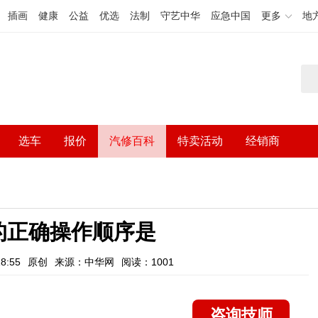
插画
健康
公益
优选
法制
守艺中华
应急中国
更多
地
选车
报价
汽修百科
特卖活动
经销商
的正确操作顺序是
8:55
原创
来源：中华网
阅读：1001
咨询技师