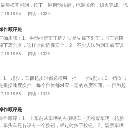
动力余量时，车子会溜坡，因此应该配合手刹来起步。3、不
。最后松开脚刹，按下一键启动按键，电源关闭，熄火完成。汽
间空挡滑行会导致自动变速箱内的液压管路中油压不足，不仅
意以下4点：1、熄火前车辆要安全平稳地停住，确保车子不会
 16:18:55
阅读：1039
低润滑效果，同时还将损害自动变速箱内部的摩擦片。
杆；2、熄火前方向盘要回正，方向盘没有回正会使得汽车转
时间这样，汽车车轮指向性产生偏差；3、选择合适的停车熄
操作顺序是
的地方停车，会使得汽车更依靠手机防止溜车，长期这样手刹
正确步骤：1、手动挡停车正确方法是先踩下刹车，当车速降
尽量选择平缓的空间大的地方停车；4、熄火前要关上空调，
踩下离合器，这样才能确保安全；2、不少人认为刹车前应该
关上汽车空调，等到启动时候，汽车的功率会瞬间加大，对汽
会使刹车更有效。但是这样会使真空助力器的辅助力大大降
 16:18:55
阅读：1026
变长；3、所以我们在停车时，应该先踩下刹车，当车速降低
下离合器，然后再深踩刹车，使车辆停止。
：1、起步，车辆起步时都必须用一挡，一挡起步；2、挡位与
是根据速度换挡，每个挡位都对应一定的速度区间。一挡为起
0公里、三挡车速20到40公里、四挡车速40到60公里、五挡车
 16:18:55
阅读：1028
里；3、逐级加挡，无论实际驾车还是考试，都严禁跨级加挡，如加
以从二挡挂三挡，但不能从二挡到四挡或五挡。挡位挂错也不要
操作顺序是
正确挡位即可；4、换挡时要干脆利落，加速加挡时，油门离
操作顺序：1、上车前从车辆的右侧绕车一周检查车辆（轮胎
换挡时不要低头看，开车时，切忌换挡低头看，方向很重要，
，车头车尾各设有一个按钮，经过时按下按钮。2、观察车辆
方向；6、换挡后，右手脱离换挡器，双手掌握方向盘。