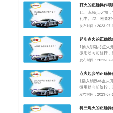
文明驾驶常识考试
打火的正确操作顺
目三的内容一般包
11、车辆点火前
作、变更车道、靠
孔中。22、检查
横道线、通过学校
33、启动电源：
发布时间：2023-07-17
其他故障。44、
动电源，启动后确
起步点火的正确操
1插入钥匙将点火
微用劲向前旋拧，
跳回到正常的点火
发布时间：2023-07-17
况，并注意观察发
经过3次仍不能起
点火起步的正确操
1插入钥匙将点火
微用劲向前旋拧，
跳回到正常的点火
发布时间：2023-07-17
况，并注意观察发
机如果经过3次仍
科三熄火的正确操