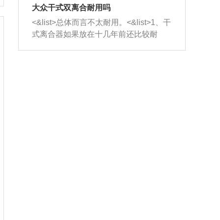
室，最后形成废气排出，就可以让三元
无法制作，需要将车辆送到修理厂或4s
造成烧机油。<&list>3、机油粘度。使用
大众干式双离合耐用吗
催化器得到清洗，排气管堵塞的情况就
店；<&list>2.车辆半轴套管防尘罩破
机油粘度过小的话，同样会有烧机油现
<&list>总体而言不太耐用。<&list>1、干
能够得到解决。
裂，破裂后会出现漏油现象，使半轴磨
象，机油粘度过小具有很好的流动性，
式离合器如果放在十几年前还比较耐
损严重，磨损的半轴容易损坏，产生异
容易窜入到气缸内，参与燃烧。<&list>
用，但是由于现在的汽车发动机动力输
响；<&list>3.稳定器的转向胶套和球头
4、机油量。机油量过多，机油压力过
出越来越高，使得干式离合器散热不足
老化，一般是使用时间过长造成的。解
大，会将部分机油压入气缸内，也会出
的缺陷也逐渐暴露出来。<&list>2、由于
决方法是更换新的质量好的转向橡胶套
现烧机油。<&list>5、机油滤清器堵塞：
干式双离合的工作环境暴露在空气中，
和球头。
会导致进气不畅，使进气压力下降，形
而离合器的散热也是通离合器罩上面的
成负压，使机油在负压的情况下吸入燃
几个小孔来进行散热。但是在行驶过程
烧室引起烧机油。<&list>6、正时齿轮或
中变速箱需要换挡，就不得不使得离合
链条磨损：正时齿轮或链条的磨损会引
器频繁工作。<&list>3、长时间的低速行
起气阀和曲轴的正时不同步。由于轮齿
驶以及过于频繁的启停，导致离合器的
或链条磨损产生的过量侧隙，使得发动
温度不断升高，而低速行驶时空气流动
机的调节无法实现：前一圈的正时和下
效率不高，无法将离合器中的热量有效
一圈可能就不一样。当气阀和活塞的运
的带走，导致离合器内部的温度不断升
动不同步时，会造成过大的机油消耗。
高，加速离合器的磨损。
解决方法：更换正时齿轮或链条。<&list
>7、内垫圈、进风口破裂：新的发动机
设计中，经常采用各种由金属和其他材