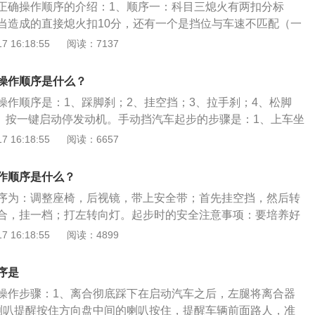
正确操作顺序的介绍：1、顺序一：科目三熄火有两扣分标
当造成的直接熄火扣10分，还有一个是挡位与车速不匹配（一
）造成的熄火表现为车辆有冲撞感这种熄火不合格。第一种熄
 16:18:55
阅读：7137
当造成一般是抬得太快2、顺序二：离合器的使用方法：往下
底，在抬起的过程中，要两快、两慢、一停顿。即将离合器在
操作顺序是什么？
为五个点位（快-慢-停-慢-快）离合器联动点位置每个车都不
操作顺序是：1、踩脚刹；2、挂空挡；3、拉手刹；4、松脚
整个行程都慢些，逐渐向正确的使用方法靠近。3、顺序三：
6、按一键启动停发动机。手动挡汽车起步的步骤是：1、上车坐
抬离合器踏板的过程中，只要发现汽车开始动，这时离合器就
；3、踩离合；4、挂一挡；5、慢放离合；6、慢踩油门；7、全
 16:18:55
阅读：6657
，必须要停，如果抬，车辆不是冲闯就是熄火，等车前行2米
起步完成。手动挡起步需要注意车辆前窜导致熄火，挂挡前一
踏板慢慢全部抬起来，这样在起步时车辆就不会熄火。
防车辆前窜或溜车，离合松慢点，当离合松到一半时，车辆就
作顺序是什么？
轻踩油门，继续缓慢松离合就可以。
序为：调整座椅，后视镜，带上安全带；首先挂空挡，然后转
合，挂一档；打左转向灯。起步时的安全注意事项：要培养好
的观察意识，并养成观察的良好习惯；在做所有动作的时候眼
 16:18:55
阅读：4899
情况下不可以低头看。道路情况千变万化，所有的动作要通过
不是用眼睛看着去完成，防止当汽车运动起来出现意外碰撞；
序是
合，保证起步的平稳进行，防止发生前冲、熄火等人为故障。
操作步骤：1、离合彻底踩下在启动汽车之后，左腿将离合器
方法：起步挂档；车辆停止后，都要挂一挡重新起步；档位和
喇叭提醒按住方向盘中间的喇叭按住，提醒车辆前面路人，准