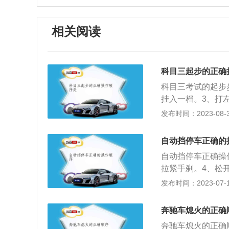
相关阅读
科目三起步的正确
科目三考试的起步
挂入一档。3、打
驻车制动器，平稳
发布时间：2023-08-30
后再系安全带，把
3、换挡时切勿低
自动挡停车正确的
站等路段时没有语
自动挡停车正确操
低挡低速行驶。6
拉紧手刹。4、松
完全停稳，防止P
发布时间：2023-07-17
按启停键关闭电源
时，定在P挡。自
奔驰车熄火的正确
险动作有保护和互
奔驰车熄火的正确