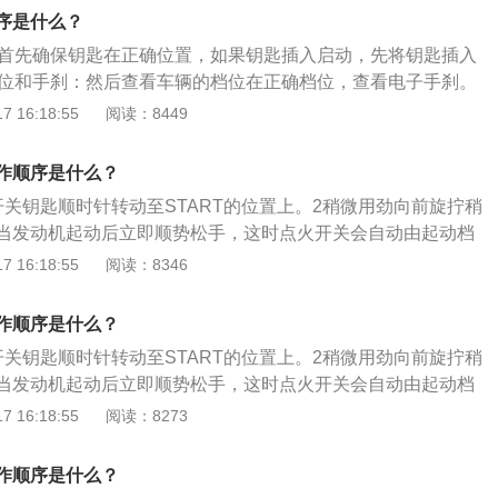
科目的简称。不同的准驾车型道路驾驶技能考试内容不同。科
序是什么？
括：上车准备、灯光模拟考试、起步、直线行驶、加减挡位操
：首先确保钥匙在正确位置，如果钥匙插入启动，先将钥匙插入
边停车、直行通过路口、路口左转弯、路口右转弯、通过人行
档位和手刹：然后查看车辆的档位在正确档位，查看电子手刹。
区域、通过公共汽车站、会车、超车、掉头、夜间行驶。
不要踩住刹车，先启动车辆电源，然车辆先通电自检，保证没有
 16:18:55
阅读：8449
热车启动：踩下刹车，按下一键启动键启动电源或者旋转钥匙启
保发动机在正常工作和让发动机热车。
作顺序是什么？
开关钥匙顺时针转动至START的位置上。2稍微用劲向前旋拧稍
当发动机起动后立即顺势松手，这时点火开关会自动由起动档
档。3启动发动机发动机起动后，要注意观察各仪表的指示情
 16:18:55
阅读：8346
动机有无异常响声和漏水、漏油等现象。43次仍不能起动如果
动发动机，应当查找原因，排除故障后再继续起动。
作顺序是什么？
开关钥匙顺时针转动至START的位置上。2稍微用劲向前旋拧稍
当发动机起动后立即顺势松手，这时点火开关会自动由起动档
档。3启动发动机发动机起动后，要注意观察各仪表的指示情
 16:18:55
阅读：8273
动机有无异常响声和漏水、漏油等现象。43次仍不能起动发动
不能起动发动机，应当查找原因，排除故障后再继续起动。
作顺序是什么？