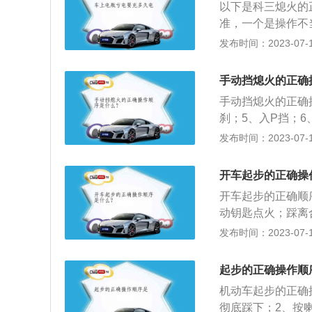
以下是科三熄火的
准，一个是操作不
般是挡位高车速低
发布时间：2023-07-17
火是离合器使用不
踩时，必须一踏到
手动挡熄火的正确
抬起时的总行程分
手动挡熄火的正确
同，对于初学者，
刹；5、入P挡；
科目三都平路起步
好；2、启动汽车
发布时间：2023-07-17
进入了联动点区域
部放开离合，汽车
以上，再将离合器
定要踩住刹车，预
开车起步的正确操
会抖动，这时可以
开车起步的正确顺
动钥匙点火；踩离
起步前对周围情况
发布时间：2023-07-17
睛要向前看，任何
手的感觉去做，而
起步的正确操作顺
确保正确的游离配
机动车起步的正确
起步换挡的技巧和
彻底踩下；2、按