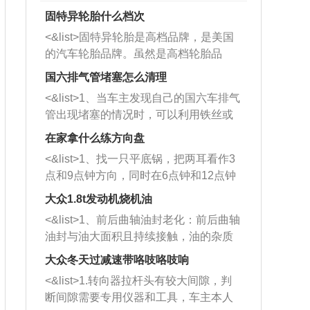
固特异轮胎什么档次
<&list>固特异轮胎是高档品牌，是美国
的汽车轮胎品牌。虽然是高档轮胎品
牌，但是中高低端的轮胎都有生产，这
国六排气管堵塞怎么清理
也是为了更好的开拓市场。
<&list>1、当车主发现自己的国六车排气
管出现堵塞的情况时，可以利用铁丝或
者是细棍，直接将杂物给取出来，如果
在家拿什么练方向盘
堵塞情况比较严重，也可以采取应急措
<&list>1、找一只平底锅，把两耳看作3
施。 <&list>2、直接利用木棍将所有的
点和9点钟方向，同时在6点钟和12点钟
杂物推到排气管里面的位置处，然后将
方向做一个标记。 <&list>2、双手握住
三元催化器拆解开，就可以将堵塞的东
大众1.8t发动机烧机油
平底锅两耳，然后往左打半圈、一圈、
西取出来。但如果是因为积碳过多引起
<&list>1、前后曲轴油封老化：前后曲轴
一圈半的练习，往右同样也要打相同的
的堵塞，就需要将三元催化器泡在草酸
油封与油大面积且持续接触，油的杂质
圈数。 <&list>3、最后强调要反复练
中进行清洗。 <&list>3、也可以利用清
和发动机内持续温度变化使其密封效果
习，这样就可以形成肌肉记忆，在真实
大众冬天过减速带咯吱咯吱响
洗剂对堵塞的情况得到解决，将清洗剂
逐渐减弱，导致渗油或漏油。<&list>2、
驾驶车辆时，不需要记忆也能打好方
放在燃油箱中，与燃油混合后，车辆启
<&list>1.转向器拉杆头有较大间隙，判
活塞间隙过大：积碳会使活塞环与缸体
向。
动时，就可以和汽油一起进入到燃烧
断间隙需要专用仪器和工具，车主本人
的间隙扩大，导致机油流入燃烧室中，