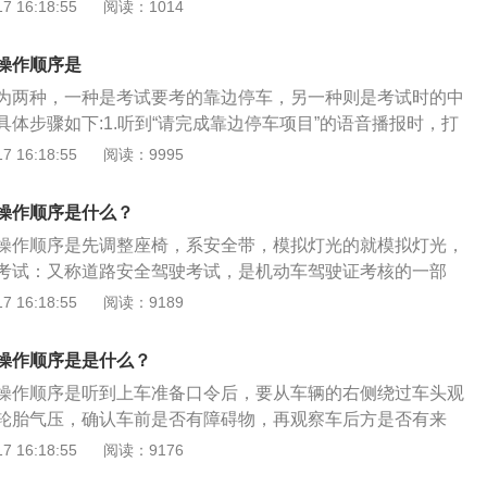
过，确认安全后开门进入驾驶舱。3、调整座椅、靠背至最佳
 16:18:55
阅读：1014
内外后视镜，保证可以清楚地看到后方情况。5、系好安全带。
查挡杆是否处于空挡位置，检查仪表盘是否正常。科目三起步
操作顺序是
左脚将离合踏板完全踩下。2、二挂：右手将档位挂入1档。3、
为两种，一种是考试要考的靠边停车，另一种则是考试时的中
灯开关，左转向灯必须保持3秒以上。4、四抬：左脚缓慢抬离
体步骤如下:1.听到“请完成靠边停车项目”的语音播报时，打
态。5、五松：放下手刹，轻轻加油门完成起步。
秒以上，并观察右后视镜看右后方有没有来车；2.确认右后方没
 16:18:55
阅读：9995
较远时，向右打方向盘，慢慢滑进最右侧车道。如果车辆位于
需要一道一道变，不能连跨几道。但如果已经是最右侧车道，
操作顺序是什么？
打右转向灯即可；3.找好停车点，减速挂入1档，尽量不要选择
操作顺序是先调整座椅，系安全带，模拟灯光的就模拟灯光，
慢慢向右打方向盘。从右后视镜中观察车轮和道路边线的距
考试：又称道路安全驾驶考试，是机动车驾驶证考核的一部
边线保持30公分左右距离后回正方向，并左打一点方向，使车
人考试中道路驾驶技能和安全文明驾驶常识考试科目的简称。
 16:18:55
阅读：9189
好位置后，踩离合、踩刹车停车，回空挡并拉上手刹即可。中途
车准备、灯光模拟考试丶起步、直线行驶、加减挡位操作、变
红灯、紧急停车、无法变道而停车，具体步骤如下：1.科目三
、直行通过路口、路口左转弯、路口右转弯、通过人行横道
，遇到上述情况先踩刹车减速，然后将离合和刹车踩到底；2.
操作顺序是是什么？
、通过公共汽车站、会车、超车、掉头、夜间行驶。
，可以先将档位降回一档，然后保持踩紧刹车和离合，等重新
操作顺序是听到上车准备口令后，要从车辆的右侧绕过车头观
.但如果停车时间较长，可以先回空挡，并挂上手刹，这样就可
轮胎气压，确认车前是否有障碍物，再观察车后方是否有来
于崩那么紧，后续通行后再重新起步即可。
打开车门，进入驾驶舱。科目三的定义：又称道路安全驾驶考
 16:18:55
阅读：9176
证考核的一部分，是机动车驾驶人考试中道路驾驶技能和安全