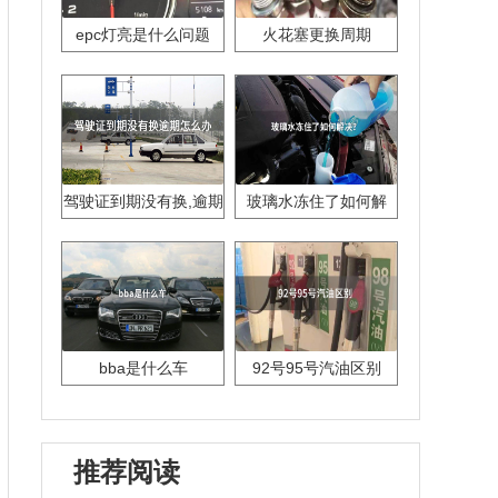
epc灯亮是什么问题
火花塞更换周期
驾驶证到期没有换,逾期
玻璃水冻住了如何解
怎么办??
决？
bba是什么车
92号95号汽油区别
推荐阅读