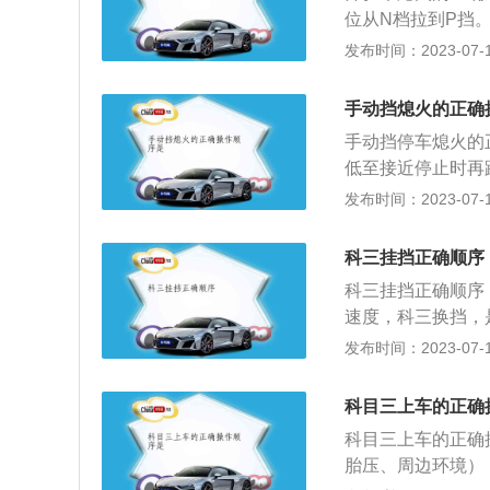
重力大于怠速时的
位从N档拉到P挡
要空挡滑行，长时
车停车熄火前要注
发布时间：2023-07-17
会增大摩擦力、降
滑行，后再拉动挡
向一直在受力，长
手动挡熄火的正确
火位置，在有坡度
手动挡停车熄火的
磨损会比较严重，
低至接近停止时再
如果熄火时候没有
先切断动力，这样
发布时间：2023-07-17
车启动产生影响。
低，刹车距离反而
至接近停止时再踩
科三挂挡正确顺序
科三挂挡正确顺序
速度，科三换挡，
步、二挡车速5到2
发布时间：2023-07-17
速60到100公
速到30迈时，可
科目三上车的正确
慌张，重新挂一遍
科目三上车的正确
合要配合好；5、
胎压、周边环境）
不要只顾换挡不顾