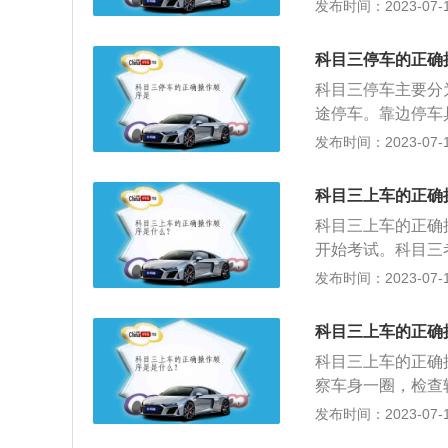
周围是否有车辆经
发布时间：2023-07-17
位置。4、调节车
6、检查手刹，检
科目三停车的正确
口诀：1、一踩：
科目三停车主要分
三打：往下打转向
途停车。靠边停车具
合踏板至半联动状
右转向灯并保持3
发布时间：2023-07-17
有来车或后车距离
最左侧车道，变道
科目三上车的正确
就不需要变道了，
科目三上车的正确
路口等位置停车，
开始考试。科目三
离，但车轮和道路
分，是机动车驾驶
发布时间：2023-07-17
身回正；4.确定
科目三的内容：上
停车主要出现在等
更车道、靠边停车
车速一般不会太快
科目三上车的正确
线、通过学校区域
如果停车时间较短
科目三上车的正确
起步行驶即可；3
察车身一圈，检查
以解放双脚，不至
车，确认安全后，
发布时间：2023-07-17
试，是机动车驾驶