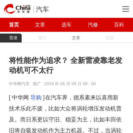
汽车
首页
文章
选车
汽修
百科
雷凌
图片
文章
视频
将性能作为追求？ 全新雷凌靠老发
动机可不太行
中华网汽车
陈广
2019 年 05 月 09 日 08 : 00
[ 中华网
导购
]
在汽车界，德系素来以喜用新
技术乐此不疲，比如大众将涡轮增压发动机普
及。而日系更以守旧、稳妥为主，比如丰田依
旧将自吸发动机作为主力机器。不过，当涡轮