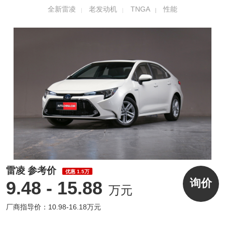
全新雷凌
老发动机
TNGA
性能
实际上，阿特金森循环是一种高压缩比，长膨
胀行程的内燃机工作循环，具有极佳的部分负
荷经济性。通过缩短压缩行程，延长做工行
程，实现压缩比<膨胀比，从而有效提升燃油
能量使用效率。
雷凌 参考价
优惠 1.5万
询价
9.48 - 15.88
万元
厂商指导价：10.98-16.18万元