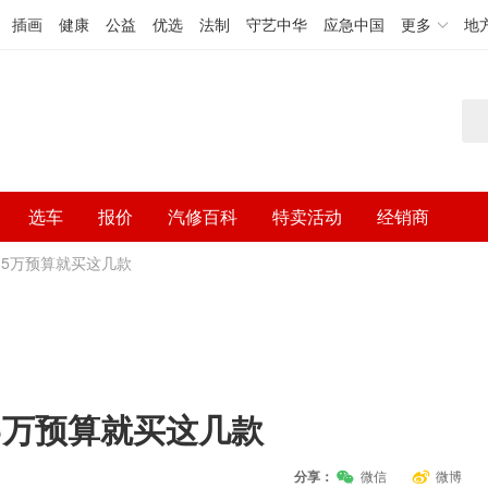
插画
健康
公益
优选
法制
守艺中华
应急中国
更多
地
选车
报价
汽修百科
特卖活动
经销商
15万预算就买这几款
15万预算就买这几款
分享：
微信
微博