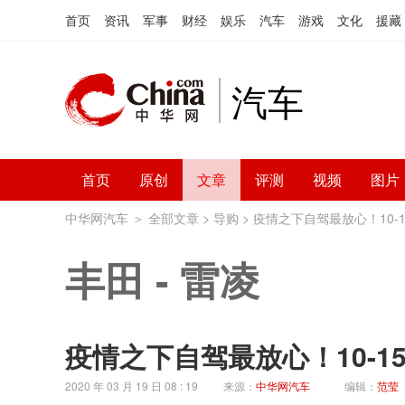
首页
资讯
军事
财经
娱乐
汽车
游戏
文化
援藏
汽车
首页
原创
文章
评测
视频
图片
中华网汽车
＞
全部文章
>
导购
> 疫情之下自驾最放心！10-
丰田
-
雷凌
疫情之下自驾最放心！10-
2020 年 03 月 19 日 08 : 19
来源：
中华网汽车
编辑：
范莹