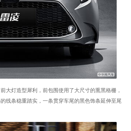
。前大灯造型犀利，前包围使用了大尺寸的熏黑格栅，
部的线条稳重踏实，一条贯穿车尾的黑色饰条延伸至尾