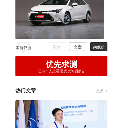
图片
文章
询底价
等待评测
优先求测
已有
1
人想看 雷凌 的评测报告
热门文章
更多 >