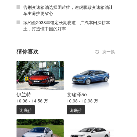
告别变速箱油选择困难症，途虎鹏致变速箱油让
车主养护更省心
续约至2038年锚定长期赛道，广汽本田深耕本
土，打造懂中国的好车
猜你喜欢
换一换
伊兰特
艾瑞泽5e
10.98 - 14.58 万
10.98 - 12.98 万
询底价
询底价