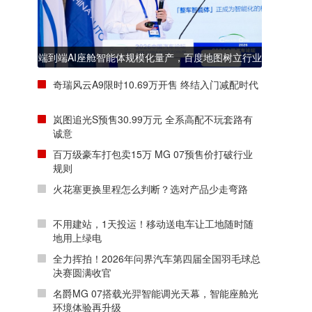
端到端AI座舱智能体规模化量产，百度地图树立行业
新标杆
奇瑞风云A9限时10.69万开售 终结入门减配时代
岚图追光S预售30.99万元 全系高配不玩套路有
诚意
百万级豪车打包卖15万 MG 07预售价打破行业
规则
火花塞更换里程怎么判断？选对产品少走弯路
不用建站，1天投运！移动送电车让工地随时随
地用上绿电
全力挥拍！2026年问界汽车第四届全国羽毛球总
决赛圆满收官
名爵MG 07搭载光羿智能调光天幕，智能座舱光
环境体验再升级