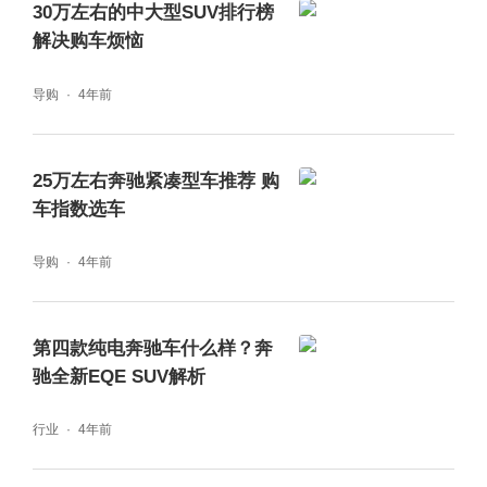
背健康协会认证的人体工学设计，能有效缓解
30万左右的中大型SUV排行榜
解决购车烦恼
长途驾驶疲劳，这本身就是一种对主动安全的
贡献——让驾驶者始终保持最佳状态。
导购
4年前
25万左右奔驰紧凑型车推荐 购
车指数选车
AI赋能，全新智舱聪明更具“活人感”
导购
4年前
“小奔”来啦！这款由奔驰中国团队主导研发的
第四款纯电奔驰车什么样？奔
虚拟助手，融合了豆包大模型与先进的3D图形
驰全新EQE SUV解析
技术，旨在为你带来充满情绪价值的全新交互
行业
4年前
体验。