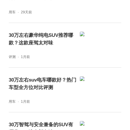
用车
29天前
越级的驾控底气：S级同源底盘
安全不仅是刹停和抗撞，更在于平稳可控的行
30万左右豪华纯电SUV推荐哪
款？这款座驾太对味
驶姿态。全新奔驰纯电GLC SUV首次搭载了
源自S级的底盘科技，包括AIRMATIC空气悬
评测
1月前
挂和ADS+自适应减震系统。这套系统能主动
根据路况调节悬挂软硬，在细碎颠簸或起伏路
30万左右suv电车哪款好？热门
车型全方位对比评测
面提供“满满奔驰感”的沉稳与舒适。同时，最
大双向各4.5度的后轮主动转向系统，将这台轴
用车
1月前
距超3米的SUV转弯直径缩短至11.3米，极大
提升了城市窄路掉头和泊车的灵活性，高速变
30万智驾与安全兼备的SUV有