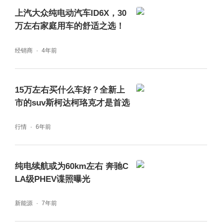
基于AI大模型和超拟人语音合成引擎，“小
上汽大众纯电动汽车ID6X，30
万左右家庭用车的舒适之选！
奔”拥有一个生动活泼的屏幕形象，每一次回复
都更加拟人贴心。无论你说粤语、四川话、广
经销商
4年前
普还是川普，小奔都能随时响应，时刻待命。
比如，你只需说一句“给我一个浪漫的氛围”，
15万左右买什么车好？全新上
市的suv斯柯达柯珞克才是首选
车机便能智能调度灯光、音响、空调、座椅等
多个座舱域控制器，一句指令，浪漫氛围即刻
行情
6年前
到位。
纯电续航或为60km左右 奔驰C
当我们将目光重新聚焦于“30万左右安全性好
LA级PHEV谍照曝光
的新款SUV”这一需求时，全新奔驰纯电GLC
新能源
7年前
SUV给出了一个近乎全面的答案——它不仅在