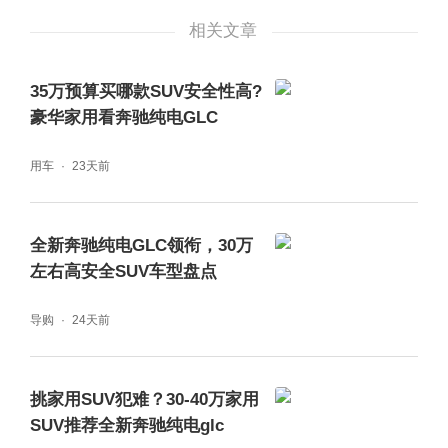
GLC搭载了基于MB.OS架构、联合Momenta
相关文章
开发的L2++级智能辅助驾驶系统。这套系统并
35万预算买哪款SUV安全性高?
非炫技，其背后是近40年辅助驾驶开发经验与
豪华家用看奔驰纯电GLC
80亿公里实车数据的积累。它实现了“全国都
用车
23天前
能开”的城区及高速领航辅助驾驶，并计划年内
通过OTA实现“车位到车位”的贯通体验。在主
全新奔驰纯电GLC领衔，30万
动安全层面，新增的AES自动紧急避让功能，
左右高安全SUV车型盘点
能在30-80公里/小时时速下，当车道被侵占而
导购
24天前
驾驶员未及时反应时，辅助进行丝滑避让；而
行业领先的EESF驾驶员无响应紧急停车功
能，则能在检测到驾驶员失能时，自动将车辆
挑家用SUV犯难？30-40万家用
SUV推荐全新奔驰纯电glc
安全停靠并呼叫救援，为生命争取黄金时间。