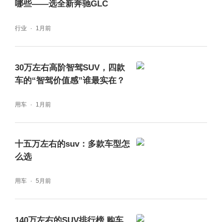
道时也更稳定，从物理层面提升了操控安全
哪些——选全新奔驰GLC
性。值得一提的是，针对中国路况，工程师还
行业
1月前
专属优化了液压衬套等部件，精准找到“软与
硬”的平衡点，做到“大坡不晃，烂路不颠”，让
30万左右高阶智驾SUV，四款
驾驶者更有掌控信心。
车的“智驾价值感”谁最实在？
一目了然的守护：标志性设计与舒享空间
用车
1月前
设计不仅是美学，更是安全的延伸。全新奔驰
十五万左右的suv：多款车型怎
纯电GLC的复古盾格式格栅首次可以发光，其
么选
背后942颗背光与10层工艺，不仅提升了夜间
用车
5月前
辨识度，更通过呼吸式点亮迎候，增强了车辆
与行人的互动感。座舱内，奔驰迄今最大的39.
140万左右的SUV排行榜 购车