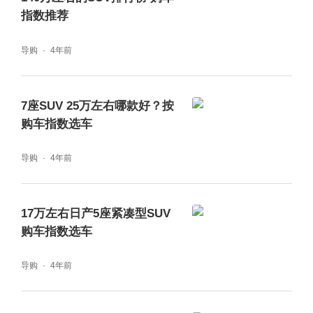
1英寸MBUX超联屏，视觉体验拉满，安全体
指数推荐
验同样不能缺席。当驾驶员分神观看副驾屏幕
导购
4年前
娱乐内容时，副驾屏幕及时熄灭，以防止分神
引发的潜在风险。贯穿车内的超大屏幕不但视
7座SUV 25万左右哪款好？按
觉效果惊艳，更具安全匠心。其采用两层固定
购车指数选车
结构，并经过重重严苛测试——要在各类碰撞
导购
4年前
测试中不碎裂，方能符合奔驰标准。而多区智
控星徽全景式天幕，在提供154颗发光星徽的
浪漫同时，更以3层镀银技术实现99.4%的红
17万左右日产5座紧凑型SUV
购车指数选车
外线隔绝率，并历经高达250公里/小时（相当
于17级台风）的防飞脱测试。此外，前排座椅
导购
4年前
提供的加热、通风、按摩功能，以及获德国脊