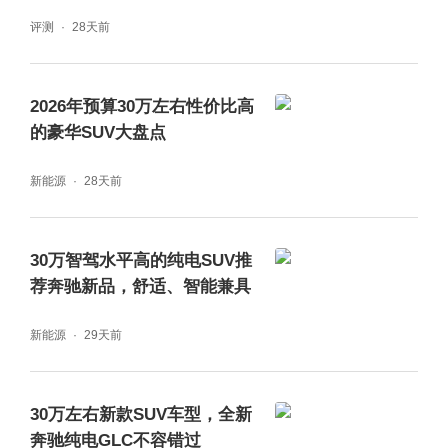
停车时，新增的驻车守护功能能在车辆被剐蹭
评测
28天前
时，通过APP即时通知并拍照记录，让安全关
怀延伸至锁车之后。
2026年预算30万左右性价比高
的豪华SUV大盘点
面向数字化时代，数据隐私也要保证安全。全
新能源
28天前
新奔驰纯电GLC SUV承袭奔驰对于数据隐私
一贯的高标准要求，严格遵循隐私保护的新国
30万智驾水平高的纯电SUV推
家标准，更进行了专属优化设计，每个APP的
荐奔驰新品，舒适、智能兼具
车辆地理位置、数据、摄像头等隐私设置均有
新能源
29天前
单独开关，清晰明了更便于查找。
30万左右新款SUV车型，全新
奔驰纯电GLC不容错过