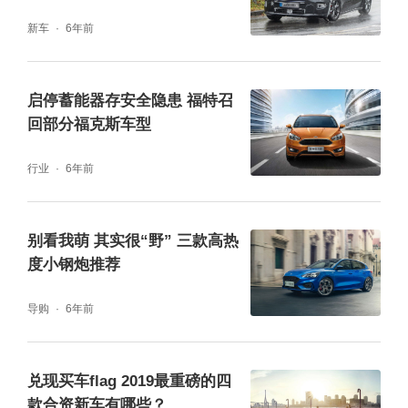
新车
6年前
启停蓄能器存安全隐患 福特召
回部分福克斯车型
行业
6年前
别看我萌 其实很“野” 三款高热
度小钢炮推荐
导购
6年前
兑现买车flag 2019最重磅的四
款合资新车有哪些？