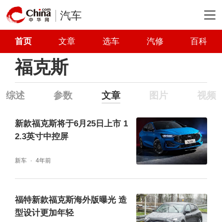
汽车
首页
文章
选车
汽修
百科
福克斯
综述
参数
文章
图片
视频
新款福克斯将于6月25日上市 1
2.3英寸中控屏
新车
4年前
福特新款福克斯海外版曝光 造
型设计更加年轻