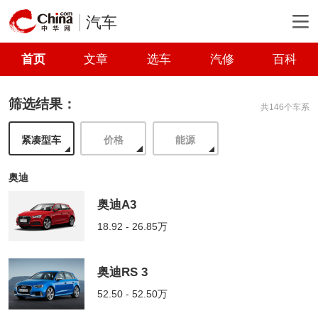
汽车
首页
文章
选车
汽修
百科
筛选结果：
共146个车系
紧凑型车
价格
能源
奥迪
奥迪A3
18.92 - 26.85万
奥迪RS 3
52.50 - 52.50万