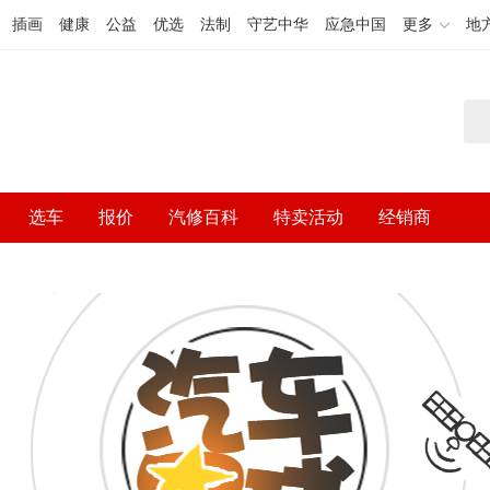
插画
健康
公益
优选
法制
守艺中华
应急中国
更多
地
选车
报价
汽修百科
特卖活动
经销商