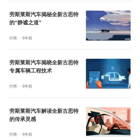
劳斯莱斯汽车揭秘全新古思特
的“静谧之道”
行情
6年前
劳斯莱斯汽车揭晓全新古思特
专属车辆工程技术
行情
6年前
全新古思特的前脸可谓“以约驭博”设计理念的
劳斯莱斯汽车解读全新古思特
集中体现。其采用的铝制车身架构以手工焊
的传承灵感
接，在此首次去掉“欢庆女神”底座环绕的镶板
行情
6年前