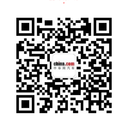
“静谧之道”
古思特车主从置身于全新古思特的刹那开始，
就可感受到劳斯莱斯在打造舒适静谧驾乘体验
方面的独具匠心。其无与伦比的底盘技术和传
动系统工程设计，加之对车内静谧声场的不懈
追求，造就了全新古思特至臻奢华的驾乘体
验。工程师们集多年心血，终于造就全新古思
特的“静谧之道”。