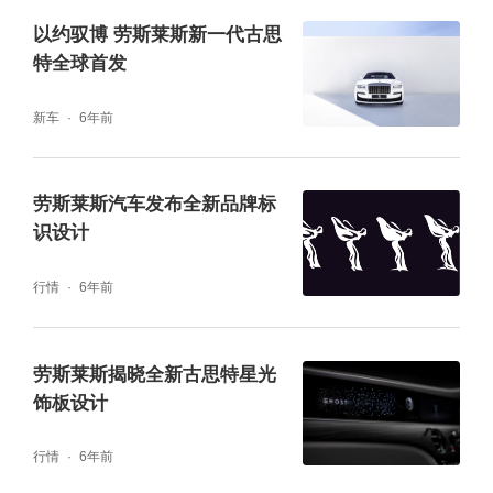
以约驭博 劳斯莱斯新一代古思
特全球首发
全新古思特在“以约驭博”的设计理念指导下，
呈现出底蕴深厚的至简完美。基于劳斯莱斯汽
新车
6年前
车专属铝制奢华架构，设计团队将全新古思特
车宽增加了50毫米。凌厉锋锐的轮廓线条与棱
劳斯莱斯汽车发布全新品牌标
识设计
角分明的前大灯，更打造出气势非凡、优雅迷
人的前脸造型。散热器格栅下方的20组LED灯
行情
6年前
巧妙昭示其风骨。
劳斯莱斯揭晓全新古思特星光
饰板设计
行情
6年前