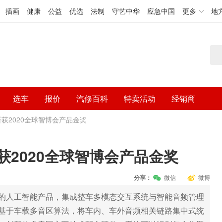
插画
健康
公益
优选
法制
守艺中华
应急中国
更多
地
选车
报价
汽修百科
特卖活动
经销商
斩获2020全球智博会产品金奖
获2020全球智博会产品金奖
分享：
微信
微博
的人工智能产品，集成整车多模态交互系统与智能音频管理
基于车载多音区算法，将车内、车外音频相关链路集中式统