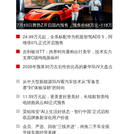
7月13日腾势Z开启国内预售，预售价68万元~118万
元
24.99万元起，全系标配华为乾崑智驾ADS 5，阿
维塔07L正式开启预售
吉利银河TT：跨界时尚重构出行美学，技术实力
支撑C级纯电新标杆
2026年预算30万左右性价比高的豪华SUV大盘点
从中大型新能源SUV看汽车技术从"军备竞
赛"到"体验深耕"的转向
11.59万元起，更美更好更美好，长续航智美纯
电轿跑风云A9正式预售
昊铂埃安“AI上生活好状态・智行中国”正式启程
双品牌焕新深化用户价值
会员、严选、回收“三线并进”，闲鱼二手车全面
升级车商经营基建