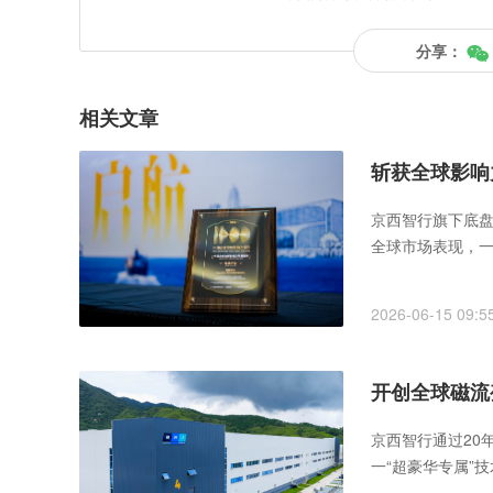
分享：
相关文章
斩获全球影响
进阶之路
京西智行旗下底盘
全球市场表现，一
2026-06-15 09:5
开创全球磁流
京西智行通过20
一“超豪华专属”