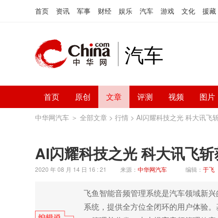
首页
资讯
军事
财经
娱乐
汽车
游戏
文化
援藏
汽车
首页
原创
文章
评测
视频
图片
中华网汽车
＞
全部文章
>
行情
> AI闪耀科技之光 科大讯飞
AI闪耀科技之光 科大讯飞斩
2020 年 08 月 14 日 16 : 21
来源：
中华网汽车
编辑：
于飞
飞鱼智能音频管理系统是汽车领域新兴
系统，提供全方位全闭环的用户体验。