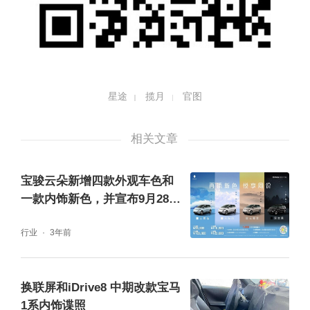
星途
揽月
官图
相关文章
宝骏云朵新增四款外观车色和
一款内饰新色，并宣布9月28日
OTA娱乐生态
行业
3年前
换联屏和iDrive8 中期改款宝马
1系内饰谍照