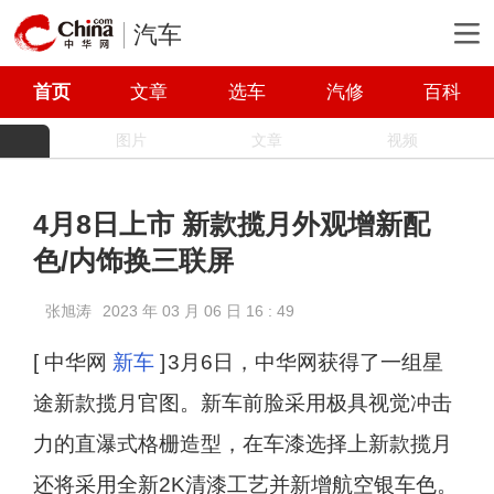
汽车
首页
文章
选车
汽修
百科
图片
文章
视频
4月8日上市 新款揽月外观增新配
色/内饰换三联屏
张旭涛
2023 年 03 月 06 日 16 : 49
[ 中华网
新车
]
3月6日，中华网获得了一组星
途新款揽月官图。新车前脸采用极具视觉冲击
力的直瀑式格栅造型，在车漆选择上新款揽月
还将采用全新2K清漆工艺并新增航空银车色。