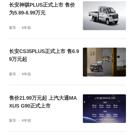
及BOS刹车优先系统，更配有行车记录、胎压
长安神骐PLUS正式上市 售价
为5.89-6.99万元
监测、倒车影像等功能，进一步提供超越同级
别车系的跃级安全配置。另外，新车配有ESC
新车
4年前
车身稳定系统，确保车辆在突发情况下的车辆
稳定。
长安CS35PLUS正式上市 售6.9
9万元起
动力方面，大乘G60S采用了1.5T+8AT动力组
新车
4年前
合，全系标配由大乘自主研发的1.5T涡轮增压
发动机，最大功率110kW，最大扭矩为215N
售价21.99万元起 上汽大通MA
m。传动系统方面，匹配的是6速手动或8速手
XUS G90正式上市
自一体变速箱。
新车
4年前