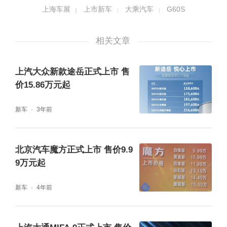
上海车展
上市新车
大乘汽车
G60S
相关文章
上汽大众新款途岳正式上市 售
价15.86万元起
新车
3年前
大乘汽车G60S主打跃级科技SUV，那自然在
科技功能方面毫不逊色，不仅360°全景影像、
北京汽车魔方正式上市 售价9.9
无钥匙进入，配置远程控制、手机无线充电等
9万元起
科技功能也一应俱全，更有达到L2级自动驾驶
新车
4年前
技术的ACC自适应巡航功能等配置。值得一提
的是控制台上的旋钮式换挡，会在每次启动车