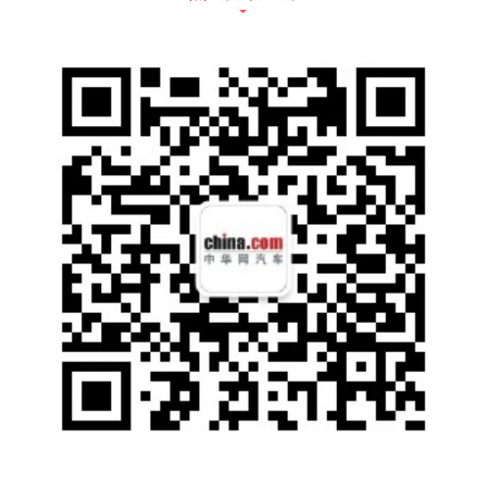
在内饰方面，大乘汽车G60S依然凸显其强烈
的科技感与运动感。整体以黑色/黑棕双色为配
色，采用大面积镀铬材质和钢琴烤漆工艺装
饰，使车内空间层次分明。最引人瞩目的中控
区域配备26英寸巨幕贯通大屏，贯穿车辆整个
仪表，确保内饰整体感。车顶配备0.8平米全景
天窗，以及四色氛围灯，打造时尚座舱。