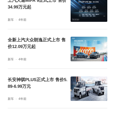
辆之后自动升起，不仅展现跃级科技魅力，更
上汽大通MIFA 9正式上市 售价
34.99万元起
为每一次驾驶增添一份豪华仪式感。
新车
4年前
全新上汽大众朗逸正式上市 售
价12.09万元起
新车
4年前
长安神骐PLUS正式上市 售价5.
89-6.99万元
安全配置方面，大乘汽车G60S除了全系标配A
新车
4年前
BS防抱死系统，EBD电子制动力分配系统以