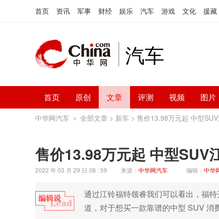
首页
资讯
军事
财经
娱乐
汽车
游戏
文化
援藏
汽车
首页
原创
文章
评测
视频
图片
中华网汽车
＞
全部文章
>
新车
> 售价13.98万元起 中型S
售价13.98万元起 中型SU
2022 年 03 月 29 日 08 : 59
来源：
中华网汽车
编辑：
中华
通过江铃福特领睿我们可以看出，福特
道，对于想买一款靠谱的中型 SUV 