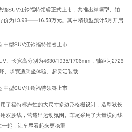
高能先锋SUV江铃福特领睿正式上市，共推出精领型、铂
为13.98——16.58万元。其中精领型预计5月开启
宽高分别为4630/1935/1706mm，轴距为2726
野、超宽适乘坐体验、超灵活装载。
采用了福特标志性的大尺寸多边形格栅设计，造型狭长
采用双腰线，营造出运动氛围。车尾采用了大量横向线
合在一起，让车尾看起来更稳重。