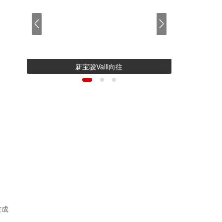
新宝骏Valli向往
技成