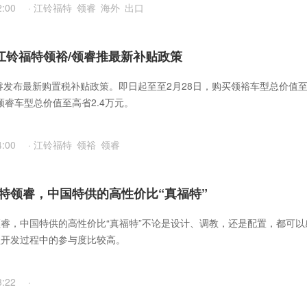
2:00
·
江铃福特
领睿
海外
出口
 江铃福特领裕/领睿推最新补贴政策
睿发布最新购置税补贴政策。即日起至至2月28日，购买领裕车型总价值
领睿车型总价值至高省2.4万元。
4:00
·
江铃福特
领裕
领睿
特领睿，中国特供的高性价比“真福特”
睿，中国特供的高性价比“真福特”​不论是设计、调教，还是配置，都可以
型开发过程中的参与度比较高。
3:22
·