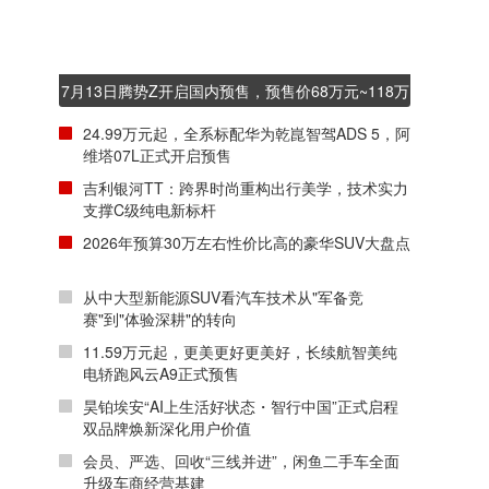
7月13日腾势Z开启国内预售，预售价68万元~118万
元
24.99万元起，全系标配华为乾崑智驾ADS 5，阿
维塔07L正式开启预售
吉利银河TT：跨界时尚重构出行美学，技术实力
支撑C级纯电新标杆
2026年预算30万左右性价比高的豪华SUV大盘点
从中大型新能源SUV看汽车技术从"军备竞
赛"到"体验深耕"的转向
11.59万元起，更美更好更美好，长续航智美纯
电轿跑风云A9正式预售
昊铂埃安“AI上生活好状态・智行中国”正式启程
双品牌焕新深化用户价值
会员、严选、回收“三线并进”，闲鱼二手车全面
升级车商经营基建