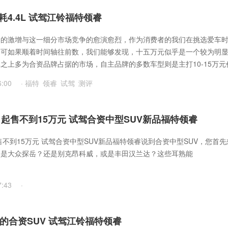
4.4L 试驾江铃福特领睿
品的激增与这一细分市场竞争的愈演愈烈，作为消费者的我们在挑选爱车
。可如果顺着时间轴往前数，我们能够发现，十五万元似乎是一个较为明
之上多为合资品牌占据的市场，自主品牌的多数车型则是主打10-15万元
不久上市的江铃福特领睿，13.98-16.58万元的售价，算是对一众自主品
6:00
·
福特
领睿
试驾
测评
的降维打击。
 起售不到15万元 试驾合资中型SUV新品福特领睿
售不到15万元 试驾合资中型SUV新品福特领睿说到合资中型SUV，您首先
，是大众探岳？还是别克昂科威，或是丰田汉兰达？这些耳熟能
7:43
·
多的合资SUV 试驾江铃福特领睿