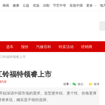
插画
健康
公益
优选
法制
守艺中华
应急中国
更多
地
选车
报价
汽修百科
特卖活动
经销商
UV江铃福特领睿上市
V江铃福特领睿上市
网汽车
分享：
微信
微博
开始深谙中国市场的需求。造型更年轻、更个性、价格更厚
消费者来说，确实是不错的选择。