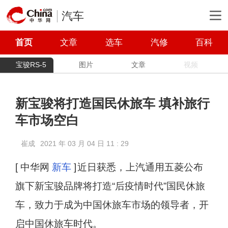
汽车
首页
文章
选车
汽修
百科
宝骏RS-5
图片
文章
视频
新宝骏将打造国民休旅车 填补旅行
车市场空白
崔成
2021 年 03 月 04 日 11 : 29
[ 中华网
新车
]
近日获悉，上汽通用五菱公布
旗下新宝骏品牌将打造“后疫情时代”国民休旅
车，致力于成为中国休旅车市场的领导者，开
启中国休旅车时代。