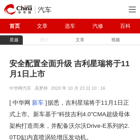
汽车
首页
文章
选车
汽修
百科
星越
图片
文章
视频
安全配置全面升级 吉利星瑞将于11
月1日上市
中华网汽车
高梦婷
2020 年 10 月 23 日 10 : 16
[ 中华网
新车
]
据悉，吉利星瑞将于11月1日正
式上市。新车基于“科技吉利4.0”CMA超级母体
架构打造而来，并配备沃尔沃Drive-E系列的2.
0TD缸内直喷涡轮增压发动机。