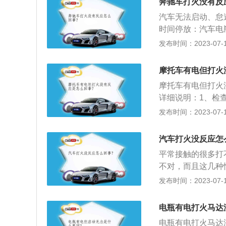
奔驰车打火没有反
路连接，这样就会
汽车无法启动、怠
械故障，常见的机
时间停放：汽车电
障方法，需要去汽
命为两到三年，如
发布时间：2023-07-17
及时检查电瓶，使
象，导致启动无力
通电源的一瞬间，
灯，电瓶经过一夜
更换电瓶。
摩托车有电但打火
调：大多数车主习
摩托车有电但打火
打开车辆的点火开
详细说明：1、检
率负荷过高，时间
比，有可能是气门
发布时间：2023-07-17
常，检查发动机是
响声，但起动电机
汽车打火没反应怎
搭铁线接地不好、
平常接触的很多打
有故障被卡住等造
不对，而且这几种
已经在红线以下，
发布时间：2023-07-17
原因造成的亏电或
气大灯、高功率音
电瓶有电打火马达
动挡车启动时档位
电瓶有电打火马达