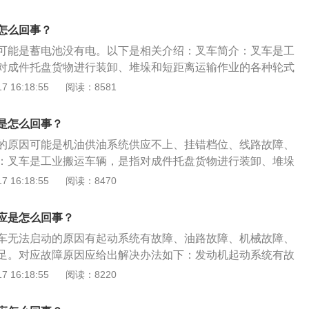
，如果启动时机舱内传来“哧哧”的声音，那就代表启动机是有
机和电池电压不够的原因。挡位挂在D挡：挡位挂在D挡上是无
怎么回事？
的自我保护机制，防止点火后汽车的窜动。节气门积碳：节气
可能是蓄电池没有电。以下是相关介绍：叉车简介：叉车是工
气门开度不够，可燃混合气无法进入气缸内燃烧导致无法启
对成件托盘货物进行装卸、堆垛和短距离运输作业的各种轮式
准化组织称为工业车辆。常用于仓储大型物件的运输，通常使
 16:18:55
阅读：8581
驱动。功能：叉车的基本作业功能分为水平搬运、堆垛/取货、
。根据企业所要达到的作业功能可以从上面介绍的车型中初步确
是怎么回事？
作业功能会影响到叉车的具体配置，如搬运的是纸卷、铁水
的原因可能是机油供油系统供应不上、挂错档位、线路故障、
属具来完成特殊功能。
：叉车是工业搬运车辆，是指对成件托盘货物进行装卸、堆垛
各种轮式搬运车辆。国际标准化组织ISO/TC110称为工业车
 16:18:55
阅读：8470
型物件的运输，通常使用燃油机或者电池驱动。技术参数：叉
表明叉车的结构特征和工作性能。主要技术参数有：额定起重
应是怎么回事？
最大起升高度、门架倾角、最大行驶速度、最小转弯半径、最
车无法启动的原因有起动系统有故障、油路故障、机械故障、
距、轮距等。
足。对应故障原因应给出解决办法如下：发动机起动系统有故
电子故障，主要是指中央电脑控制板失去功能，可以到相应的
 16:18:55
阅读：8220
故障，使用燃油清洁剂的与此同时清除汽车油路及其节气门的
显；也可以将发动机的进油管和回油管与免拆清洗机的相应管