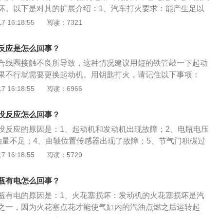
挡车如果不踩离合也会打不着火。4、未加防冻液：有些车主
坏。以下是对其的扩展介绍：1、汽车打火要求：能产生足以
冻液，结果导致冬天特别冷的情况下，造成整个水路被冻住，
电压。火花塞电极击穿而产生火花时所需要的电压称为击穿电
 16:18:55
阅读：7321
致汽车水泵无法运作，打不着火，并且伤及发动机其他部件。
次级电压必须高于击穿电压，才能使火花塞跳火。2、影响击
：积炭过多也会导致车辆打不着火，解决方法是经常跑跑高速
：1)火花塞电极间隙和形状：火花塞电极的间隙越大，击穿电
反应是怎么回事？
尖端棱角分明，所需的击穿电压低。2)气缸内混合气体的压力
合线圈接触不良所导致，这种情况建议用短的铁管敲一下起动
压力越大，温度越低，击穿电压就越高，3)电极的温度：火花
果不行就需要更换起动机。用钥匙打火，请记住以下事项：
，电极周围的气体密度越小，击穿电压就越低。
rt：打燃火后不要再把钥匙转到start位置，不要使用经过加工的钥
 16:18:55
阅读：6966
匙不能自动回到“on”位置，起动机继续旋转，导致起动机损坏
生火灾。2、点火时间不能过长：点火开关在start位置的时间
没反应怎么回事？
果第一次起动发动机没有成功，应至少等待30秒，然后才能再
没反应的原因是：1、起动机和发动机出现故障；2、电瓶电压
勿把点火开关置于lock或acc位置，这样会导致方向盘、制动
油量不足；4、曲轴位置传感器出现了故障；5、节气门积碳过
失效。
现故障；7、挡位挂错。车子电瓶有电打火没反应的处理方法
 16:18:55
阅读：5729
启动汽车，引擎启动后，踩下离合踏板，控制油门避免发动机
油后重新启动；3、牵引启动汽车；4、拨打保险电话，原地等
瓶有电怎么回事？
瓶有电的原因是：1、火花塞损坏：发动机的火花塞损坏是汽
之一，因为火花塞点花才能使气缸内的汽油点燃之后运转起