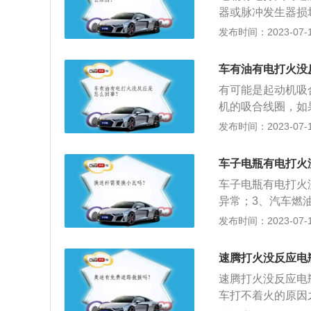
火。还有一些手动
器或脉冲发生器损
给车加水或劣质防
击穿火花塞间隙的
发布时间：2023-07-17
发动机被冻裂，导
压。点火系产生的
5、车辆积炭过多
穿电压大小的原因
就能减少积炭。
车有油有电打火没
压就越高；电极的
有可能是起动机吸
和温度：混合气的
机的吸合线圈，如
塞电极的温度越高
1、不要转到sta
发布时间：2023-07-17
匙。否则打火后钥
或因负荷过重导致发
车子电瓶有电打火
不能超过5秒。如
车子电瓶有电打火
次启动；行驶中，切
异常；3、汽车燃
器和动力转向系统
多；6、汽油泵出
发布时间：2023-07-17
是：1、推车助力
熄火；2、给车加
速腾打火没反应电
待救援。
速腾打火没反应电
车打不着火的原因