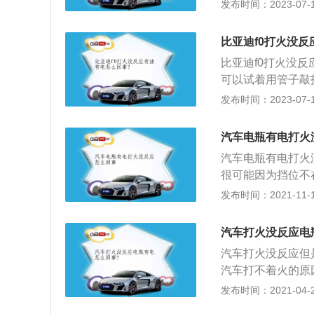
来；2、分电器线
发布时间：2023-07-17
造成无法点火；3
果起动机损坏就不
比亚迪f0打火没
大空间A加级舒适轿
比亚迪f0打火没
m、1461mm。
可以试着用管子敲
机。比亚迪f0搭载
发布时间：2023-07-17
于铸铁材质重量大
推出的一款精品小车
汽车电瓶有电打火
汽车电瓶有电打火
很可能因为挡位不
无法点火，这主要
发布时间：2021-11-10
窜，发生意外。解
样是为了安全考虑
汽车打火没反应电
种防盗功能。如果
汽车打火没反应但
况，自动启动防盗
汽车打不着火的原
边转动方向盘一边
来；2、分电器线
发布时间：2021-04-28
因。还有可能是汽
造成无法点火；3
由于见不到实车，