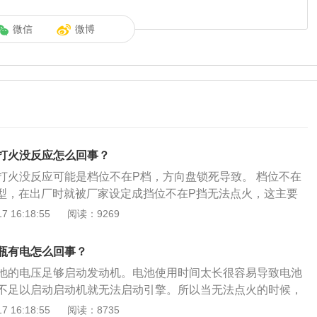
微信
微博
打火没反应怎么回事？
打火没反应可能是档位不在P档，方向盘锁死导致。 档位不在
车型，在出厂时就被厂家设定成挡位不在P挡无法点火，这主要
为了防止挡位在D挡或R挡时点火，汽车前窜，发生意外。解决
 16:18:55
阅读：9269
挡重新点火。 方向盘锁死： 这是汽车的一种防盗功能。如果车
向盘，汽车电脑会认为车辆存在被盗情况，自动启动防盗功
瓶有电怎么回事？
点火，方向盘也无法转动。解决办法：一边转动方向盘一边拧
池的电压足够启动发动机。电池使用时间太长很容易导致电池
决。
不足以启动启动机就无法启动引擎。所以当无法点火的时候，
不够还是启动机故障或是其他原因。启动机和电池有没有工作
 16:18:55
阅读：8735