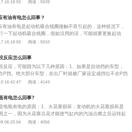
路故障：打火主要的电路是分线器，如果分线器损坏也有可能
 16:18:55
阅读：5539
、起动机损坏：起动机主要在点火的时候带动发动机运转，如
能打着火。速腾是一款德国新工艺与现代动感造型完美结合的
反应有油有电怎么回事？
车。车身尺寸方面，速腾的长宽高分别为4544mm、1760m
反应有油有电是起动机吸合线圈接触不良引起的，这种状况下，
打一下起动机吸合线圈，假如没用的话，可能就要更换起动
BYD371QA全铝高性能环保发动机，全铝材质的发动机，相对
 16:18:55
阅读：5010
大减轻，从而提高了车辆的节油性能。比亚迪F0是比亚迪公司
，其车身长宽高分别是3460毫米、1618毫米、1465毫米。
没反应怎么回事
没反应，可能因为以下几种原因：1、如果是自动挡的车型，
在P挡。绝大部分车型，在出厂时就被厂家设定成挡位不在P挡
是为了安全考虑。为了防止挡位在D挡或R挡时点火，汽车前
 16:42:47
阅读：4143
决办法：挡位挂到P挡重新点火。2、没有踩刹车。这种设计同
。解决办法：踩着刹车点火。3、方向盘锁死。这是汽车的一
瓶有电怎么回事?
车辆熄火后转动了方向盘，汽车电脑会认为车辆存在被盗情
是电瓶有电的原因：1、火花塞损坏：发动机的火花塞损坏是
功能。此时不但不能点火，方向盘也无法转动。解决办法：一
因之一，因为火花塞点花才能使气缸内的汽油点燃之后运转起
拧车钥匙启动即可解决。以上列举的只是几个比较常见的原
路故障：打火主要的电路是分线器，如果分线器损坏也有可能
 06:25:04
阅读：4056
车本身有问题（例如启动马达的碳刷磨损，导致接触不良）。
、起动机损坏：起动机主要在点火的时候带动发动机运转，如
所以无法做出一个准确的判断。建议尽快电话联系4S店或是专