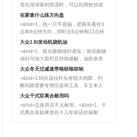
管出现堵塞的情况时，可以利用铁丝或
者是细棍，直接将杂物给取出来，如果
在家拿什么练方向盘
堵塞情况比较严重，也可以采取应急措
<&list>1、找一只平底锅，把两耳看作3
施。 <&list>2、直接利用木棍将所有的
点和9点钟方向，同时在6点钟和12点钟
杂物推到排气管里面的位置处，然后将
方向做一个标记。 <&list>2、双手握住
三元催化器拆解开，就可以将堵塞的东
大众1.8t发动机烧机油
平底锅两耳，然后往左打半圈、一圈、
西取出来。但如果是因为积碳过多引起
<&list>1、前后曲轴油封老化：前后曲轴
一圈半的练习，往右同样也要打相同的
的堵塞，就需要将三元催化器泡在草酸
油封与油大面积且持续接触，油的杂质
圈数。 <&list>3、最后强调要反复练
中进行清洗。 <&list>3、也可以利用清
和发动机内持续温度变化使其密封效果
习，这样就可以形成肌肉记忆，在真实
大众冬天过减速带咯吱咯吱响
洗剂对堵塞的情况得到解决，将清洗剂
逐渐减弱，导致渗油或漏油。<&list>2、
驾驶车辆时，不需要记忆也能打好方
放在燃油箱中，与燃油混合后，车辆启
<&list>1.转向器拉杆头有较大间隙，判
活塞间隙过大：积碳会使活塞环与缸体
向。
动时，就可以和汽油一起进入到燃烧
断间隙需要专用仪器和工具，车主本人
的间隙扩大，导致机油流入燃烧室中，
室，最后形成废气排出，就可以让三元
无法制作，需要将车辆送到修理厂或4s
造成烧机油。<&list>3、机油粘度。使用
大众干式双离合耐用吗
催化器得到清洗，排气管堵塞的情况就
店；<&list>2.车辆半轴套管防尘罩破
机油粘度过小的话，同样会有烧机油现
<&list>总体而言不太耐用。<&list>1、干
能够得到解决。
裂，破裂后会出现漏油现象，使半轴磨
象，机油粘度过小具有很好的流动性，
式离合器如果放在十几年前还比较耐
损严重，磨损的半轴容易损坏，产生异
容易窜入到气缸内，参与燃烧。<&list>
用，但是由于现在的汽车发动机动力输
响；<&list>3.稳定器的转向胶套和球头
4、机油量。机油量过多，机油压力过
出越来越高，使得干式离合器散热不足
老化，一般是使用时间过长造成的。解
大，会将部分机油压入气缸内，也会出
的缺陷也逐渐暴露出来。<&list>2、由于
决方法是更换新的质量好的转向橡胶套