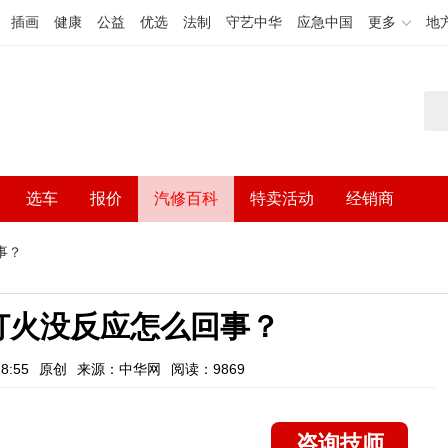
插画
健康
公益
优选
法制
守艺中华
应急中国
更多
地
选车
报价
汽修百科
特卖活动
经销商
事？
打火没反应怎么回事？
8:55
原创
来源：中华网
阅读：9869
咨询技师