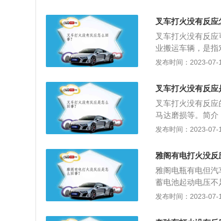
可以通过听声辨别
在工作。排除启动
叉车打火没有反应
法点火，这是汽车
叉车打火没有反应
门积碳严重导致节
业搬运车辆，是指
动。
搬运车辆。国际标
发布时间：2023-07-17
用燃油机或者电池
装货/卸货、拣选
叉车打火没有反应
定。另外，特殊的
叉车打火没有反应
等，需要叉车安装
马达磨损等。简介
和短距离运输作业的
发布时间：2023-07-17
辆。常用于仓储大
车的技术参数用来
雅阁有电打火没反
量、载荷中心距、
雅阁电瓶有电但汽
小离地间隙以及轴
蓄电池起动电压不
障，可能是电路或
发布时间：2023-07-17
修理厂更换。油路
积碳，清洁效果明