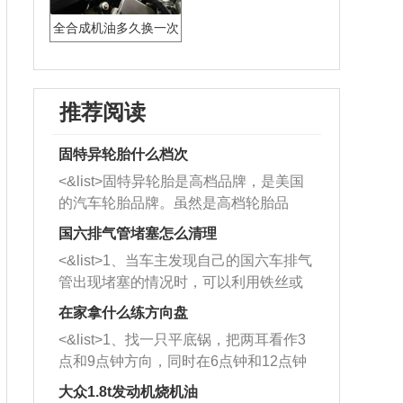
全合成机油多久换一次
一年或半年
推荐阅读
固特异轮胎什么档次
<&list>固特异轮胎是高档品牌，是美国
的汽车轮胎品牌。虽然是高档轮胎品
牌，但是中高低端的轮胎都有生产，这
国六排气管堵塞怎么清理
也是为了更好的开拓市场。
<&list>1、当车主发现自己的国六车排气
管出现堵塞的情况时，可以利用铁丝或
者是细棍，直接将杂物给取出来，如果
在家拿什么练方向盘
堵塞情况比较严重，也可以采取应急措
<&list>1、找一只平底锅，把两耳看作3
施。 <&list>2、直接利用木棍将所有的
点和9点钟方向，同时在6点钟和12点钟
杂物推到排气管里面的位置处，然后将
方向做一个标记。 <&list>2、双手握住
三元催化器拆解开，就可以将堵塞的东
大众1.8t发动机烧机油