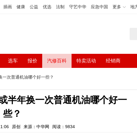
插画
健康
公益
优选
法制
守艺中华
应急中国
更多
地
选车
报价
汽修百科
特卖活动
经销商
换一次普通机油哪个好一些？
或半年换一次普通机油哪个好一
些？
1:06
原创
来源：中华网
阅读：9834