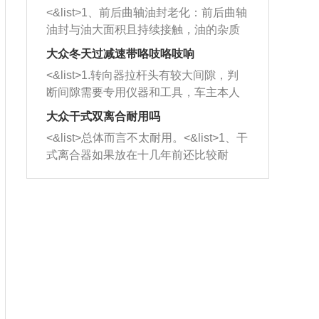
平底锅两耳，然后往左打半圈、一圈、
西取出来。但如果是因为积碳过多引起
<&list>1、前后曲轴油封老化：前后曲轴
一圈半的练习，往右同样也要打相同的
的堵塞，就需要将三元催化器泡在草酸
油封与油大面积且持续接触，油的杂质
圈数。 <&list>3、最后强调要反复练
中进行清洗。 <&list>3、也可以利用清
和发动机内持续温度变化使其密封效果
习，这样就可以形成肌肉记忆，在真实
大众冬天过减速带咯吱咯吱响
洗剂对堵塞的情况得到解决，将清洗剂
逐渐减弱，导致渗油或漏油。<&list>2、
驾驶车辆时，不需要记忆也能打好方
放在燃油箱中，与燃油混合后，车辆启
<&list>1.转向器拉杆头有较大间隙，判
活塞间隙过大：积碳会使活塞环与缸体
向。
动时，就可以和汽油一起进入到燃烧
断间隙需要专用仪器和工具，车主本人
的间隙扩大，导致机油流入燃烧室中，
室，最后形成废气排出，就可以让三元
无法制作，需要将车辆送到修理厂或4s
造成烧机油。<&list>3、机油粘度。使用
大众干式双离合耐用吗
催化器得到清洗，排气管堵塞的情况就
店；<&list>2.车辆半轴套管防尘罩破
机油粘度过小的话，同样会有烧机油现
<&list>总体而言不太耐用。<&list>1、干
能够得到解决。
裂，破裂后会出现漏油现象，使半轴磨
象，机油粘度过小具有很好的流动性，
式离合器如果放在十几年前还比较耐
损严重，磨损的半轴容易损坏，产生异
容易窜入到气缸内，参与燃烧。<&list>
用，但是由于现在的汽车发动机动力输
响；<&list>3.稳定器的转向胶套和球头
4、机油量。机油量过多，机油压力过
出越来越高，使得干式离合器散热不足
老化，一般是使用时间过长造成的。解
大，会将部分机油压入气缸内，也会出
的缺陷也逐渐暴露出来。<&list>2、由于
决方法是更换新的质量好的转向橡胶套
现烧机油。<&list>5、机油滤清器堵塞：
干式双离合的工作环境暴露在空气中，
和球头。
会导致进气不畅，使进气压力下降，形
而离合器的散热也是通离合器罩上面的
成负压，使机油在负压的情况下吸入燃
几个小孔来进行散热。但是在行驶过程
烧室引起烧机油。<&list>6、正时齿轮或
中变速箱需要换挡，就不得不使得离合
链条磨损：正时齿轮或链条的磨损会引
器频繁工作。<&list>3、长时间的低速行
起气阀和曲轴的正时不同步。由于轮齿
驶以及过于频繁的启停，导致离合器的