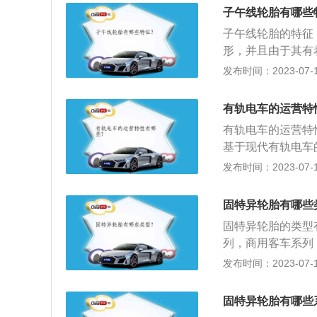
公认抓地力最强的
子午线轮胎有哪些
度上还能提高行车
子午线轮胎的特征
形，并且由于其有
以获得更好更稳定
发布时间：2023-07-17
好，负荷能力也相
构设计大大降低了
有轨电车的运营特
耗，燃油经济性大
有轨电车的运营特
基于现代有轨电车
度标值。驾驶特征
发布时间：2023-07-17
城市道路地面敷设
式，即司机通过瞭
固特异轮胎有哪些
行控制驾驶。控制
固特异轮胎的类型
进行控制，控制中
列，商用客车系列
能进行调配。行车
音，强抓地力，节
发布时间：2023-07-17
宜重点体现出“公
列特点为，卓越操
往往具有复合的功
省油耗；久乘系统
固特异轮胎有哪些
性能，长里程；N