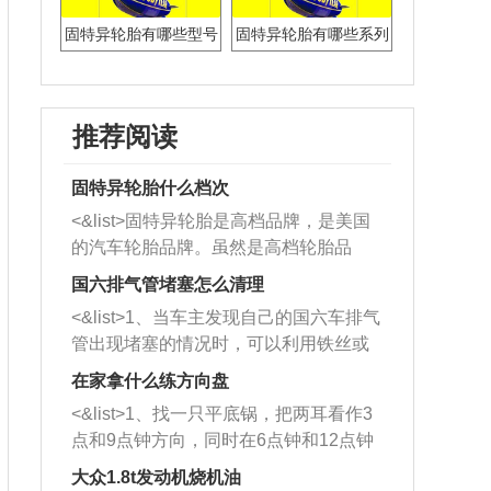
固特异轮胎有哪些型号
固特异轮胎有哪些系列
推荐阅读
固特异轮胎什么档次
<&list>固特异轮胎是高档品牌，是美国
的汽车轮胎品牌。虽然是高档轮胎品
牌，但是中高低端的轮胎都有生产，这
国六排气管堵塞怎么清理
也是为了更好的开拓市场。
<&list>1、当车主发现自己的国六车排气
管出现堵塞的情况时，可以利用铁丝或
者是细棍，直接将杂物给取出来，如果
在家拿什么练方向盘
堵塞情况比较严重，也可以采取应急措
<&list>1、找一只平底锅，把两耳看作3
施。 <&list>2、直接利用木棍将所有的
点和9点钟方向，同时在6点钟和12点钟
杂物推到排气管里面的位置处，然后将
方向做一个标记。 <&list>2、双手握住
三元催化器拆解开，就可以将堵塞的东
大众1.8t发动机烧机油