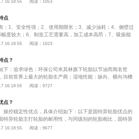
 16:18:55
阅读：1053
快，也就是说可以很快发挥出其良好的抓地性能。3.湿地性
槽相互贯通提高排水效率，带来出色的湿地抓地力。4.更舒适
特点
方使其具有更佳的吸振功能，不同的花纹块大小组合设计，令
有：1、安全性强；2、使用期限长；3、减少油耗；4、侧壁过
优化的胎面花纹块设计有效降低噪音带来宁静顺畅的驾乘感受，
形幅度较大；6、制造工艺需要高，加工成本高昂；7、吸振能
与舒适。6.优化的胎唇区域设计，更大的橡胶接地面积，使轮
产生很大噪音。子午线轮胎优点：1、子午线轮胎，因为结构
 16:18:55
阅读：1023
更加平均，以此获得更佳的稳定性。7.外侧胎肩区域宽大的花
的胎面，更为不易变形。而且因为它有着更为良好的抓地的能
条设计，确保了高速转向时胎面花纹变形的最小化，而四条纵
车主在开车的过程之中，可以得到一种更好更稳定的体验；
将积水排出，始终保证胎面拥有足够的抓地力。8.当轮胎的磨
特点？
弹性较为大，所以它的缓冲特性也比较好，负荷能力也相对较
，虽然性能会明显下降，但破胎或是橡胶严重脱落的情况比较
如下：追求绿色：环保公司米其林旗下轮胎以节油而闻名世
带层，不易被尖锐物刺穿。总体而言。比普通轮胎的使用时间
汽车的轮胎是汽车最重要的部件之一，轮胎的好坏直接影响行
，目前世界上最大的轮胎生产商；湿地性能：纵向、横向沟槽
其结构设计极大降低了行驶过程中车辆接到的滚动阻力，所以
。轮胎的性能大致可以分为静音，舒适，抓地性，运动型胎。
效率，带来出色的湿地抓地力；吸振功能：更舒适全新先进的
 16:18:55
阅读：9727
料的消耗，燃油经济性大大提高。子午线轮胎是轮胎的一种结
更适合家用，这种轮胎也相对比较省油。反之运动性胎一般抓
更佳的吸振功能，不同的花纹块大小组合设计，令驾乘更舒
交轮胎，拱形轮胎，调压轮胎等。子午线轮胎的国际代号是
种轮胎一般比较硬，胎噪也相对较大，油耗表现也一般。
化的胎唇区域设计，更大的橡胶接地面积，使轮胎接地面压力
胎。
优点？
此获得更佳的稳定性；拥有足够的抓地力：外侧胎肩区域宽大
、操控稳定性优点，具体介绍如下：以下是固特异轮胎优点的
稳定条设计，确保了高速转向时胎面花纹变形的最小化，而四
固特异轮胎主打轮胎的耐用性，与同级别的轮胎相比，固特异
快速将积水排出，始终保证胎面拥有足够的抓地力。
色。归功于固特异独特的高性能橡胶配方，再加上花纹的沟槽
 16:18:55
阅读：9677
固特异耐磨耐用。抓地性能：固特异轮胎的抓地性能，仅次于