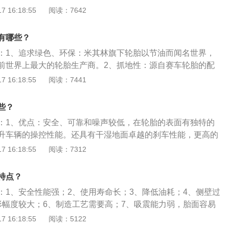
胶产品，1931年3月，普利斯通轮胎在日本福冈县久留米市诞
 16:18:55
阅读：7642
统：全铝制曲轴箱，采用最新一代压电式喷油器和喷油嘴导向
本田、天津一汽丰田、郑州日产、北京吉普等多家中国汽车厂
喷射系统。可优化发动机正时的先进的凸轮轴调节器，对机油
斯通以领先于时代的尖端技术和积累果敢的进取精神，从开
控制和优化。
有哪些？
售后服务均实行全方位的品质管理。2、注意事项：不管使用
：1、追求绿色、环保：米其林旗下轮胎以节油而闻名世界，
离开养护及驾驶习惯，如果平时起步过猛、骤然转向、紧急制
前世界上最大的轮胎生产商。2、抓地性：源自赛车轮胎的配
地段高速行驶、经常上下马路牙子和停车时轮胎刮蹭障碍物
地力，轮胎抓住地面，为驾驶者提供快速、及时的操控；轮胎
 16:18:55
阅读：7441
的严重磨损，进而降低轮胎的使用寿命。
度比较快，也就是说可以很快发挥出其良好的抓地性能。3、
横向沟槽相互贯通提高排水效率，带来出色的湿地抓地力。
些？
舒适全新先进的胶料配方使其具有更佳的吸振功能，不同的花
：1、优点：安全、可靠和噪声较低，在轮胎的表面有独特的
，令驾乘更舒适。
升车辆的操控性能。还具有干湿地面卓越的刹车性能，更高的
全球唯一获准的以时速360公里驾驶的公路轮胎，载入了吉尼
 16:18:55
阅读：7312
拥有极佳的产品寿命，是高性价比的产品。其中的SSR防爆轮
时，车辆仍能以80KM/小时，继续行驶80KM。2、缺点：由
特点？
于舒适性、可靠性和胎噪低，所以其耐磨性不如其他品牌，只
：1、安全性能强；2、使用寿命长；3、降低油耗；4、侧壁过
轮胎有些花纹也不是完全适合中国的一些道路、胎侧较薄、扁
形幅度较大；6、制造工艺需要高；7、吸震能力弱，胎面容易
。
午线轮胎可以根据材料不同分成：全纤维子午线轮胎、半钢丝
 16:18:55
阅读：5122
丝子午线轮胎。全纤维子午线轮胎的胎体及带束层全采用人造