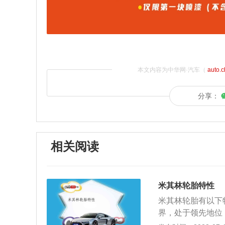
本文内容为中华网·汽车（
auto.
分享：
相关阅读
米其林轮胎特性
米其林轮胎有以下
界，处于领先地位
想的抓地力，轮胎