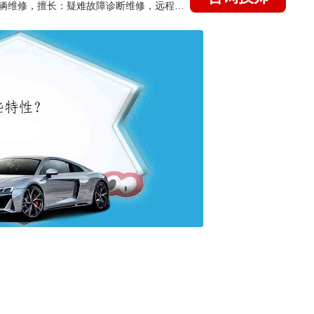
国家认证的汽车维修技师，15年德美日等各系车辆维修，擅长：疑难故障诊断维修，远程维修技术指导