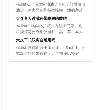
平底锅两耳，然后往左打半圈、一圈、
西取出来。但如果是因为积碳过多引起
<&list>1、前后曲轴油封老化：前后曲轴
一圈半的练习，往右同样也要打相同的
的堵塞，就需要将三元催化器泡在草酸
油封与油大面积且持续接触，油的杂质
圈数。 <&list>3、最后强调要反复练
中进行清洗。 <&list>3、也可以利用清
和发动机内持续温度变化使其密封效果
习，这样就可以形成肌肉记忆，在真实
大众冬天过减速带咯吱咯吱响
洗剂对堵塞的情况得到解决，将清洗剂
逐渐减弱，导致渗油或漏油。<&list>2、
驾驶车辆时，不需要记忆也能打好方
放在燃油箱中，与燃油混合后，车辆启
<&list>1.转向器拉杆头有较大间隙，判
活塞间隙过大：积碳会使活塞环与缸体
向。
动时，就可以和汽油一起进入到燃烧
断间隙需要专用仪器和工具，车主本人
的间隙扩大，导致机油流入燃烧室中，
室，最后形成废气排出，就可以让三元
无法制作，需要将车辆送到修理厂或4s
造成烧机油。<&list>3、机油粘度。使用
大众干式双离合耐用吗
催化器得到清洗，排气管堵塞的情况就
店；<&list>2.车辆半轴套管防尘罩破
机油粘度过小的话，同样会有烧机油现
<&list>总体而言不太耐用。<&list>1、干
能够得到解决。
裂，破裂后会出现漏油现象，使半轴磨
象，机油粘度过小具有很好的流动性，
式离合器如果放在十几年前还比较耐
损严重，磨损的半轴容易损坏，产生异
容易窜入到气缸内，参与燃烧。<&list>
用，但是由于现在的汽车发动机动力输
响；<&list>3.稳定器的转向胶套和球头
4、机油量。机油量过多，机油压力过
出越来越高，使得干式离合器散热不足
老化，一般是使用时间过长造成的。解
大，会将部分机油压入气缸内，也会出
的缺陷也逐渐暴露出来。<&list>2、由于
决方法是更换新的质量好的转向橡胶套
现烧机油。<&list>5、机油滤清器堵塞：
干式双离合的工作环境暴露在空气中，
和球头。
会导致进气不畅，使进气压力下降，形
而离合器的散热也是通离合器罩上面的
成负压，使机油在负压的情况下吸入燃
几个小孔来进行散热。但是在行驶过程
烧室引起烧机油。<&list>6、正时齿轮或
中变速箱需要换挡，就不得不使得离合
链条磨损：正时齿轮或链条的磨损会引
器频繁工作。<&list>3、长时间的低速行
起气阀和曲轴的正时不同步。由于轮齿
驶以及过于频繁的启停，导致离合器的