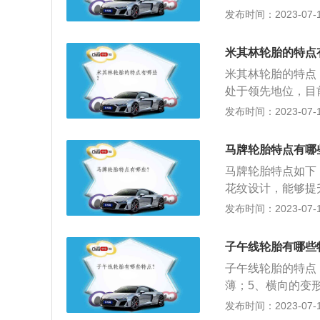
界最大的轮胎及橡
发布时间：2023-07-17
模块。3、喷射系
生，已应用在广州
型燃烧的汽油直接
家的产品上。普利
和冷却回路的高级
米其林轮胎的特点
发、销售、物流到
米其林轮胎的特点
什么品牌的轮胎都
处于领先地位，目
动、在路况不好的
方，传递理想的抓
发布时间：2023-07-17
等，都会导致轮胎
达到工作温度的速
湿地性能：纵向、
马牌轮胎特点有哪
4、吸振功能：更
马牌轮胎特点如下
纹块大小组合设计
花纹设计，能够提
排水保护能力，是
发布时间：2023-07-17
斯世界记录，同时
胎，在轮胎完全失压
子午线轮胎有哪些
于马牌轮胎重点在
子午线轮胎的特点
是一般，而且马牌
薄；5、横向的变
平比高的容易鼓包
产生巨大噪音。子
发布时间：2023-07-17
子午线轮胎、全钢