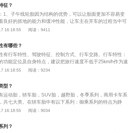
倍耐力轮胎，不仅可以保持很好的操控稳定性，而且在一定程
特征？
安全性。
：1、子午线轮胎因为结构的优势，可以让胎面更加不容易变
着良好的抓地的能力和缓冲性能，让车主在开车的过程当中可
的体验；2、由于其径向弹性比较大，所以缓冲性能也比较
 16:18:55
阅读：9411
对比较大，表冠设置钢带层，不容易被尖锐物刺穿；3、其结
行驶过程中车辆收到的滚动阻力，可以大幅度降低燃料的消
性有哪些？
大提高。
性有行车特性、驾驶特征、控制方式、行车交路。行车特性：
的功能定位及自身特点，建议把旅行速度不低于25km/h作为速
：现代有轨电车虽然属于城市轨道交通系统，但其线路主要沿
 16:18:55
阅读：9234
，行车受城市机动车和行人干扰较大。列车采用人工驾驶模
望前方路段的线路情况和交叉口的信号显示，判断后对列车进
类型？
方式：现代有轨电车处于开放的道路系统中，列车运行由司机
有运动胎，轿车胎，SUV胎，越野胎，冬季系列，商用卡车系
心负责对线路整体运行情况、设备状态进行监测，对运力、运
，共七大类。在轿车胎中有以下系列：御乘系列的特点为静
交路;借鉴国内外现代有轨电车的运营经验，现代有轨电车运营
省油耗；御乘2代系列特点为湿地性能，舒适，静音；逸乘系
 16:18:55
阅读：9034
交化”的运营理念，共轨或共通道运行现象较为普遍，同一通道
控，灵敏刹车，舒适；安乘系列特点坚韧耐用，湿地性能，节
能，运行路线非常灵活。
特点坚韧耐用，长里程，静音；惠乘系列特点坚韧耐用，湿地
系列？
CT5特点为干/湿地性能，节省油耗，静音；三能系列特点干/湿