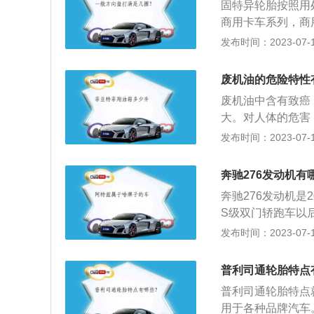
固特异轮胎按照用
地性能，舒适，静
商用卡车系列，商
下系列：鹰驰系列
特异轮胎的简介：
发布时间：2023-07-17
地力，节省油耗，
固特异公司是世界
UV胎特点为抗路
司主要在28个国
为坚韧耐用，强抓
废机油的危险特性
异在全世界的员工达
废机油中含有致癌
日常保养操作：让
大。对人体的危害
小，可以在车门边
质不但会停留在肺
发布时间：2023-07-17
也列出了此气压值
等，导致血液病，
性：废机油是指在
奔驰276发动机有
热分解作用和杂质
奔驰276发动机是
滑油在使用过程中
S级双门轿跑车以
制摩擦、减少磨损
发动机将重点放在
发布时间：2023-07-17
经使用过的、全部
6和M278取代型
余物、油和水的混
下：1、简介：将
普利司通轮胎特点
提高了声音和振动
普利司通轮胎特点
的要求，并有可能
用于各种品牌汽车
化概念，可使用乙