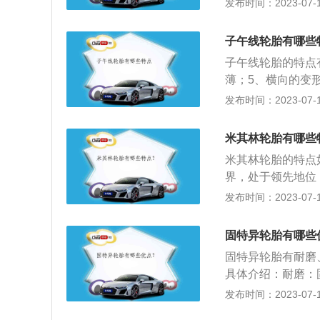
发布时间：2023-07-17
作温度的速度比较
能，纵向、横向沟
子午线轮胎有哪些
全新先进的胶料配
子午线轮胎的特点
驾乘更舒适。5.
薄；5、横向的变
带来理想的宁静性
力差弱，胎面易于
发布时间：2023-07-17
胎接地面压力分布
的优点，可以让它
纹块和花纹块稳定
力和缓冲特性，让
向的沟槽可以快速
米其林轮胎有哪些
2、因为它的径向
损比较严重的时候
米其林轮胎的特点
为大。表冠设置钢
少见。耐用性好。
界，处于领先地位
高三成以上；3、
车的安全性与质感
相互贯通提高排水
发布时间：2023-07-17
可以大幅度减少燃
一般来说静音舒适
胶料配方使其具有
构形式，区别于斜
地性能较好，但这
适；稳定性好：优
R，俗称为钢丝轮
固特异轮胎有哪些
分布更加平均，以
固特异轮胎有耐磨
的花纹块和花纹块
具体介绍：耐磨：
条纵向的沟槽可以
轮胎耐磨性相当出
发布时间：2023-07-17
相对比较深，所以