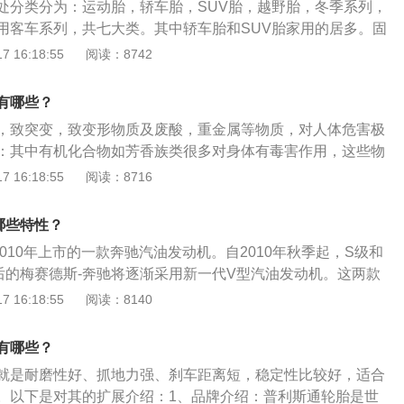
处分类分为：运动胎，轿车胎，SUV胎，越野胎，冬季系列，
音；耐乘系列特点为节省油耗，长里程，静音。SUV胎中有以
用客车系列，共七大类。其中轿车胎和SUV胎家用的居多。固
特点卓越操控，强抓地力，灵敏刹车；御乘SUV系列特点强抓
美国固特异轮胎橡胶公司始建于1898年，已有百余年的历史。
 16:18:55
阅读：8742
静音；御乘SUV2代特点湿地性能，舒适，静音；都市牧马人S
上最大的轮胎生产公司，总部位于美国俄亥俄州阿克隆市，公
面冲击，湿地性能，灵敏刹车；牧马人全天候城市SUV胎特点
家90多个工厂中生产轮胎、工程橡胶产品和化学产品。如今固特
地力，静音。
有哪些？
到80,000多人。固特异轮胎使用的注意事项：务必执行如下
，致突变，致变形物质及废酸，重金属等物质，对人体危害极
轮胎保有适当的气压。车辆制造商为轮胎指定了正确的气压大
：其中有机化合物如芳香族类很多对身体有毒害作用，这些物
缘、门柱、杂物箱或油箱口处找到此正确的气压。使用手册中
，还会进入血液运行全身，会干扰人的造血系统、神经系统等
 16:18:55
阅读：8716
。
重金属如铅镉等很难排除体外，严重影响神经系统。废机油特
各种机械、车辆、船舶和设备的使用过程中，由于受到氧化、
哪些特性？
污染，其理化性能达到各自的换油指标而被换下来的废油，润
2010年上市的一款奔驰汽油发动机。自2010年秋季起，S级和
受外界污染会产生大量胶质、氧化物从而降低乃至失去了其控
后的梅赛德斯-奔驰将逐渐采用新一代V型汽油发动机。这两款
、冷却降温、密封隔离、减轻振动等功效，而变成废油，是已
减少尺寸，模块化和技术开发等方面，其中V6和V8分别以M27
 16:18:55
阅读：8140
或者部分的由矿物油或合成碳氢化合物(合成油)、贮油罐内残
号为M272和M273的驱动机构。关于276发动机的更多特性如
合物以及乳浊液组成的半固体状或液状产品。
出色性能与严苛的燃油消耗量目标成功结合的高功率发动机，
有哪些？
方面的舒适性。2、燃油方面：符合当前适用的废气排放法规
就是耐磨性好、抓地力强、刹车距离短，稳定性比较好，适合
符合将来更严格的法规要求。综合了增压系统和混合化的模块
。以下是对其的扩展介绍：1、品牌介绍：普利斯通轮胎是世
醇成分高代25%的燃油，并在乙醇成分最高为85%时用作附加