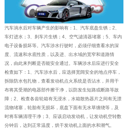
汽车淌水后对车辆产生的影响有：1、汽车底盘生锈；2、
车灯进水；3、刹车片生锈；4、空气滤清器堵塞；5、车内
电子设备损坏等。汽车涉水行驶时，必须仔细查看水的深
度、流速和水底性质，以及进、出水域的宽窄和道路情
况，由此来判断是否能安全通过。车辆涉水后应进行安全
检查如下：1、汽车涉水后，应选择宽阔安全的地点停车，
拆除防水包扎物，查看发动机点火系统是否沾水，并用干
布将其受潮的电器部件擦干净，以防发生短路或断路等故
障；2、检查各齿轮箱有无浸水，水箱散热器片之间有无漂
流物堵塞，轮胎有无损坏，底盘下面有无水草缠绕等，及
时将车辆清理干净；3、应该启动发动机，让发动机空转数
分钟后，达到正常温度，烘干发动机上面的水和潮气。