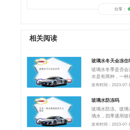
分享：
相关阅读
玻璃水冬天会冻住
玻璃水冬季是否会
水是有两种，一种
外一种是防冻型的
发布时间：2023-07-17
一般是不会结冰的
加到汽车里面的玻
玻璃水防冻吗
车辆放在有温暖阳
玻璃水防冻。玻璃
启，这样加到车子
璃水，四季通用玻
车子，车子行驶一
季玻璃水和四季通
发布时间：2023-07-17
水。或者是使用专
冰点在-20摄氏度