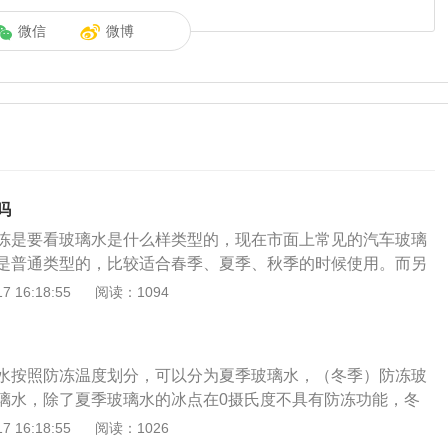
微信
微博
吗
冻是要看玻璃水是什么样类型的，现在市面上常见的汽车玻璃
是普通类型的，比较适合春季、夏季、秋季的时候使用。而另
，里面有防冻物质，适合在冬季的时候使用。如果是防冻型的
 16:18:55
阅读：1094
，而普通类型的在冬季有可能结冰。玻璃水结冰的处理方法：
璃水一旦出现了结冰的现象，驾驶人应该要立即进行处理，将
光的地方，然后打开发动机舱盖，将车子的玻璃水罐外盖开
水按照防冻温度划分，可以分为夏季玻璃水，（冬季）防冻玻
里面的玻璃水，就可以慢慢融化。另外还有一种方法就是启动
璃水，除了夏季玻璃水的冰点在0摄氏度不具有防冻功能，冬
段距离之后，发动机温度会上升，这样也可以化开结冰的玻璃
用玻璃水都具有防冻功能，只是冰点不同而已。四季玻璃水的
 16:18:55
阅读：1026
门的溶冰剂，直接加到里面去，就能够将结冰的玻璃水快速的
，防冻玻璃水的冰点根据品牌的不同，冰点在-10到-80摄氏度之