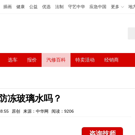
插画
健康
公益
优选
法制
守艺中华
应急中国
更多
地
选车
报价
汽修百科
特卖活动
经销商
防冻玻璃水吗？
8:55
原创
来源：中华网
阅读：9206
咨询技师