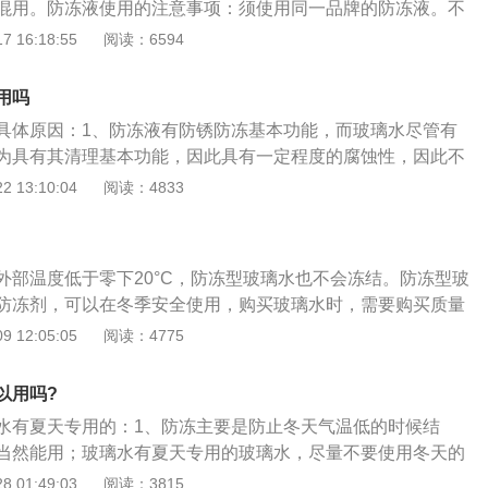
混用。防冻液使用的注意事项：须使用同一品牌的防冻液。不
产配方会有所差异，如果混合使用，多种添加剂之间很可能会
 16:18:55
阅读：6594
成添加剂失效。防冻液的作用：防冻液是一种含有特殊添加剂
于液冷式发动机冷却系统，防冻液具有冬天防冻，夏天防沸，
用吗
蚀等优良性能。防冻液的主要成分是：百分之五十的纯净水和
具体原因：1、防冻液有防锈防冻基本功能，而玻璃水尽管有
加上百分之十的其他物质。防冻液更换周期：对那些长时间运
为具有其清理基本功能，因此具有一定程度的腐蚀性，因此不
租车等。一般优质的防冻液每年更换一次，而那些运行时间短
功能；2、两者的基本功能和组成成份均不一致，是无法代替
 13:10:04
阅读：4833
每3万公里更换一次。为防止产生过多的泡沫而降低防冻液与
里边放的全部都是防冻液了，防冻液它最首要的功能，它是给
换性，添加时确认该产品在有效期内，长效型防冻液，有效期
汽车玻璃水的功能：1、粘度比较大，可以起润滑的功能，降
防冻液内出现悬浮物，沉淀物或变质、变色应及时更换并清洗
璃中间的磨擦；2、车窗净中富含各种缓蚀剂，对各种金属毫
外部温度低于零下20°C，防冻型玻璃水也不会冻结。防冻型玻
车辆油漆、橡胶、肯定安全可靠；3、高效率清洁，完全彻底
防冻剂，可以在冬季安全使用，购买玻璃水时，需要购买质量
垢、污渍，一擦即亮；4、可以避免停放车辆时汽车防冻液结
，避免购买劣质玻璃水。购买玻璃水时，需要根据不同地区灵
 12:05:05
阅读：4775
和冻裂发动机缸体或盖。
南部地区的驾驶员在购买玻璃水时需要选择能增加杀虫效果的
时会更有效。北方的驾驶员需要购买具有防水蒸气和雾气作用
以用吗?
行驶时可以提供更好的视线保护。
水有夏天专用的：1、防冻主要是防止冬天气温低的时候结
当然能用；玻璃水有夏天专用的玻璃水，尽量不要使用冬天的
还是可以使用的，主要的区别在于夏季常用的玻璃水，在清洗
 01:49:03
阅读：3815