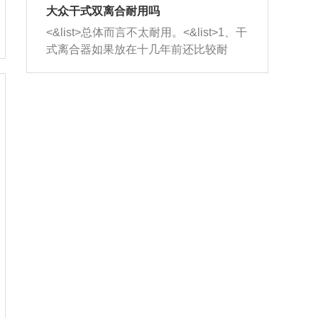
室，最后形成废气排出，就可以让三元
无法制作，需要将车辆送到修理厂或4s
造成烧机油。<&list>3、机油粘度。使用
大众干式双离合耐用吗
催化器得到清洗，排气管堵塞的情况就
店；<&list>2.车辆半轴套管防尘罩破
机油粘度过小的话，同样会有烧机油现
<&list>总体而言不太耐用。<&list>1、干
能够得到解决。
裂，破裂后会出现漏油现象，使半轴磨
象，机油粘度过小具有很好的流动性，
式离合器如果放在十几年前还比较耐
损严重，磨损的半轴容易损坏，产生异
容易窜入到气缸内，参与燃烧。<&list>
用，但是由于现在的汽车发动机动力输
响；<&list>3.稳定器的转向胶套和球头
4、机油量。机油量过多，机油压力过
出越来越高，使得干式离合器散热不足
老化，一般是使用时间过长造成的。解
大，会将部分机油压入气缸内，也会出
的缺陷也逐渐暴露出来。<&list>2、由于
决方法是更换新的质量好的转向橡胶套
现烧机油。<&list>5、机油滤清器堵塞：
干式双离合的工作环境暴露在空气中，
和球头。
会导致进气不畅，使进气压力下降，形
而离合器的散热也是通离合器罩上面的
成负压，使机油在负压的情况下吸入燃
几个小孔来进行散热。但是在行驶过程
烧室引起烧机油。<&list>6、正时齿轮或
中变速箱需要换挡，就不得不使得离合
链条磨损：正时齿轮或链条的磨损会引
器频繁工作。<&list>3、长时间的低速行
起气阀和曲轴的正时不同步。由于轮齿
驶以及过于频繁的启停，导致离合器的
或链条磨损产生的过量侧隙，使得发动
温度不断升高，而低速行驶时空气流动
机的调节无法实现：前一圈的正时和下
效率不高，无法将离合器中的热量有效
一圈可能就不一样。当气阀和活塞的运
的带走，导致离合器内部的温度不断升
动不同步时，会造成过大的机油消耗。
高，加速离合器的磨损。
解决方法：更换正时齿轮或链条。<&list
>7、内垫圈、进风口破裂：新的发动机
设计中，经常采用各种由金属和其他材