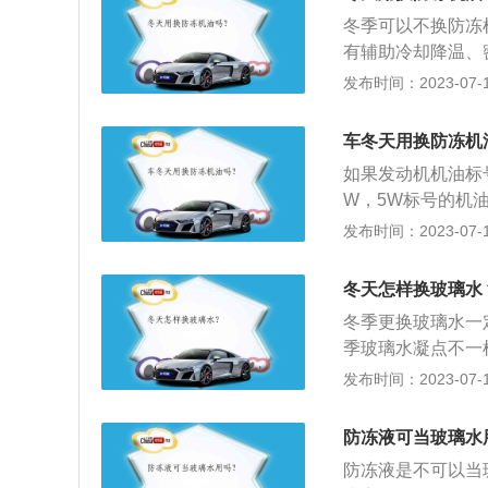
璃上的冻霜的。这
时，玻璃水使用是
冬季可以不换防冻
有辅助冷却降温、
周期为1万公里或者
发布时间：2023-07-17
左右，矿物质油则
进行更换之外，也
车冬天用换防冻机
出现变质等情况。
如果发动机机油标
部件磨损会更加严
W，5W标号的机
0或15W，或者
发布时间：2023-07-17
要更换低标号的机
用机油的标号和一
冬天怎样换玻璃水
换低标号机油。机
冬季更换玻璃水一
情况下选择了优质
季玻璃水凝点不一
剂,不仅无法保护
将会结冰给汽车带
发布时间：2023-07-17
能下降。
洗。2、添加冬季
开加水口盖，把玻
防冻液可当玻璃水
放干净，再倒入冬
防冻液是不可以当
到清理干净。