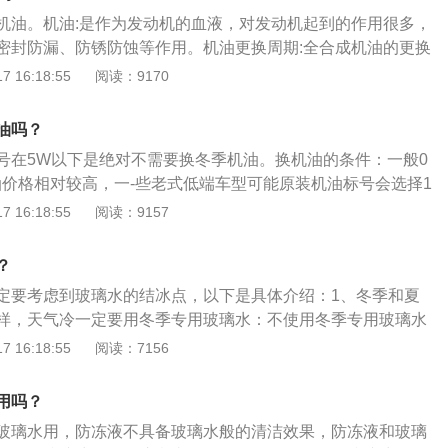
两者是不能互相代替使用的。
比较重要，可以有效的清理车辆风挡玻璃。
机油。机油:是作为发动机的血液，对发动机起到的作用很多，
密封防漏、防锈防蚀等作用。机油更换周期:全合成机油的更换
是1年左右，半合成机油的使用周期是7500公里或者6-8个月
 16:18:55
阅读：9170
在5000公里或者半年左右进行更换。机油除了要根据环境条件
要进行定期更换，因为机油使用久，其功能特点会得到衰减，
油吗？
如果不及时进行更换，无法润滑、清洁发动机，发动机内的零
号在5W以下是绝对不需要换冬季机油。换机油的条件：一般0
重，缩短其使用寿命，不利于发动机的运作。
油价格相对较高，一-些老式低端车型可能原装机油标号会选择1
有的车主为了方便图便宜使用高标号的机油。这种情况冬天就需
 16:18:55
阅读：9157
油。还有一些大车由于发动机工况和长途长时间使用等原因,使
般的家用有出入，会用一些高标号的机油。到了冬天就需要更
？
油注意事项：机油本身就是由基础油和添加剂调和而成，一般
定要考虑到玻璃水的结冰点，以下是具体介绍：1、冬季和夏
的机油,就不用再添加任何机油添加剂。如果肆意始终机油添加
样，天气冷一定要用冬季专用玻璃水：不使用冬季专用玻璃水
车辆,反而有可能导致机油中的化学物质催变,造成机油的综合性
来不必要的损害，同时添加玻璃水不慎入眼，应立即用清水冲
 16:18:55
阅读：7156
玻璃水，首先打开发动机盖，找到带有喷水标志的加水口：打
璃水倒进去，加到壶内软尺刻度线处。3、先将热天玻璃水排
用吗？
季玻璃水：清除热天玻璃水，需要一直按喷玻璃水的按钮，直
玻璃水用，防冻液不具备玻璃水般的清洁效果，防冻液和玻璃