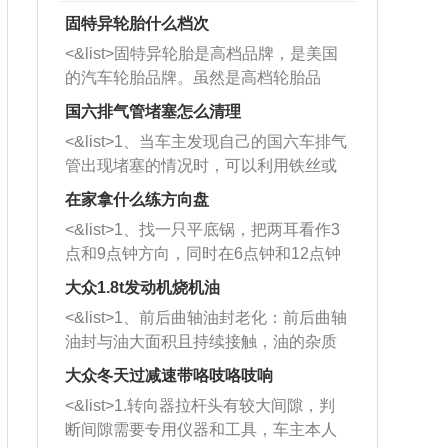
固特异轮胎什么档次
<&list>固特异轮胎是高档品牌，是美国
的汽车轮胎品牌。虽然是高档轮胎品
牌，但是中高低端的轮胎都有生产，这
国六排气管堵塞怎么清理
也是为了更好的开拓市场。
<&list>1、当车主发现自己的国六车排气
管出现堵塞的情况时，可以利用铁丝或
者是细棍，直接将杂物给取出来，如果
在家拿什么练方向盘
堵塞情况比较严重，也可以采取应急措
<&list>1、找一只平底锅，把两耳看作3
施。 <&list>2、直接利用木棍将所有的
点和9点钟方向，同时在6点钟和12点钟
杂物推到排气管里面的位置处，然后将
方向做一个标记。 <&list>2、双手握住
三元催化器拆解开，就可以将堵塞的东
大众1.8t发动机烧机油
平底锅两耳，然后往左打半圈、一圈、
西取出来。但如果是因为积碳过多引起
<&list>1、前后曲轴油封老化：前后曲轴
一圈半的练习，往右同样也要打相同的
的堵塞，就需要将三元催化器泡在草酸
油封与油大面积且持续接触，油的杂质
圈数。 <&list>3、最后强调要反复练
中进行清洗。 <&list>3、也可以利用清
和发动机内持续温度变化使其密封效果
习，这样就可以形成肌肉记忆，在真实
大众冬天过减速带咯吱咯吱响
洗剂对堵塞的情况得到解决，将清洗剂
逐渐减弱，导致渗油或漏油。<&list>2、
驾驶车辆时，不需要记忆也能打好方
放在燃油箱中，与燃油混合后，车辆启
<&list>1.转向器拉杆头有较大间隙，判
活塞间隙过大：积碳会使活塞环与缸体
向。
动时，就可以和汽油一起进入到燃烧
断间隙需要专用仪器和工具，车主本人
的间隙扩大，导致机油流入燃烧室中，