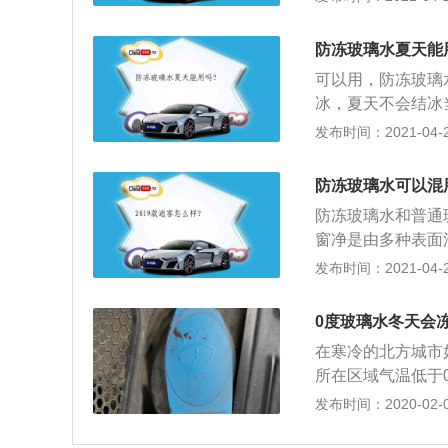
液里增加了除虫胶
季使用的防冻型玻
防冻玻璃水夏天能
坏汽车设施，其特
可以用，防冻玻璃
因为夏天的玻璃水
冰，夏天不会结冰
冬天，否则，玻璃
玻璃水的，不过也
发布时间：2021-04-27
液里增加了除虫胶
季使用的防冻型玻
防冻玻璃水可以混
坏汽车设施，其特
防冻玻璃水和普通
因为夏天的玻璃水
窗净是由多种表面
冬天，否则，玻璃
增溶等功能，从而
发布时间：2021-04-27
在，能显著降低液
性能：玻璃表面会
0度玻璃水冬天会
挡玻璃清澈透明，
在寒冷的北方城市
所在区域气温低于
养的时候就把玻璃
发布时间：2020-02-06