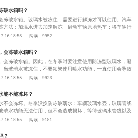
化冻，要立即更换防冻型的玻璃水，避免再次出现结冰现象。
地区使用。夏季玻璃水虽然在0摄氏度不具有防冻功能，但是
现加到车里面的玻璃水出现结冰的情况的时候，千万不要直接
冻破水箱吗？
主要用于清除夏季的虫胶、树胶等污垢。玻璃水是汽车上使用
玻璃，因为玻璃水在结冰的时候是没有办法喷出来的，反而会
会冻破水箱。玻璃水被冻住，需要进行解冻才可以使用。汽车
快的一种液体。尤其是在北方地区，空气灰尘多，雨水较少，
坏。所以想要使用雨刷器，一定要等到车子结冰的玻璃水完全
冻方法：加温水进去加速解冻；启动车辆原地热车；将车辆行
多一些，1个月可能就要加2次才够用。玻璃水的作用：1.清除
够开启雨刷器进行清洁。
。加温水进去加速解冻：如果水箱没有完全被冻住，还有空间
 16:18:55
阅读：9952
玻璃水中含有多种表面活性剂，和普通的自来水相比，它具有
温水进去加速解冻，切记温度不要太高，最好就不要超多30
解脏污的能力，能将挡风玻璃擦洗得更加干净，而且它还具有
水箱涨裂的。再使用热水冲洗一下喷水嘴跟水管。启动车辆原
洁的玻璃的时候，会增加玻璃和雨刮器之间的缓和度，使用雨
，会冻破水箱吗？
的温度来将玻璃水进行解冻，但是原地热车这个方法会导致燃
璃，所以，平日里还是要加玻璃水，并不建议用普通的水来代
，会冻破水箱。因此，在冬季时要注意使用防冻型玻璃水，避
增加机动车油耗。车主可以将车辆行驶至有太阳的地方，然后
雾的作用。玻璃水会在玻璃上形成一层保护层，可以在一定程度
。当玻璃水被冻住，不要频繁使用喷水功能，一直使用会导致
太阳晒一段时间，大多数汽车玻璃水都能够进行解冻。
，保持车辆挡风玻璃的清澈度，从而使驾驶员有更好的视野。
要及时将玻璃水进行解冻。如果玻璃水冻得不严重，可以先启
 16:18:55
阅读：9923
性和防腐蚀性，对车漆，金属部件，金属线管等没有腐蚀，长期
机的温度进行慢慢解冻；如果发动机温度无法融化玻璃水，可
水垢或者腐蚀车辆部件，这也是不建议车主使用自来水代替玻
一些温开水进行融化，切记不要加热水解冻，否则水壶有可能
水能不能冻坏？
防冻性能好。除了夏季玻璃水，其他玻璃水都有不同程度的防冻
璃水已经冻得导致水箱胀裂的情况，则需要到维修店找专业师
冬季显得格外重要，如果玻璃水不防冻，很有可能冻坏管道和
水不会冻坏。冬季没换防冻玻璃水：车辆玻璃水壶，玻璃管线
水解冻后，要及时更换成更加适合车辆的防冻型玻璃水，避免
而增加维修的成本。如果玻璃上结冰，也可以用玻璃水溶解，
玻璃水功能无法使用，但不会造成损坏，等待玻璃水管线以及
。除了选择适合当下环境的玻璃水之外，还要注意的是最好不
玻璃水不可以混合用，因为这样会影响玻璃水的冰点，如果防
后，才可以正常使用。啥时候需要更换防冻玻璃水：当气温达
 16:18:55
阅读：9181
号、不同品牌的玻璃水。
车辆的部件。防冻玻璃水和防冻冷却液不是一回事，这两者有
需要更换防冻玻璃水，正常玻璃水在0度以下就会出现结冰问
冻液是用于冷却发动机的，而玻璃水是用来清洁玻璃，去除玻
水喷水功能无法正常使用，影响机动车辆行驶安全性，在冬季
吗？