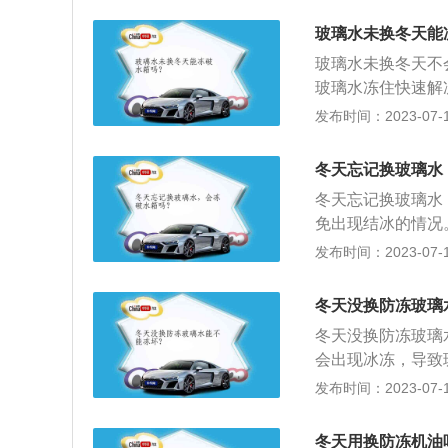
解冻。等到玻璃水
间，更适合在严寒
要注意的是，当发
玻璃水未换冬天能
它的清洁性更强，
使用雨刷器来清理
玻璃水未换冬天不
频率较高，损耗较
导致雨刷电机被烧
玻璃水冻住快速解
所以，使用的就更
融化了之后，才能
驶至有太阳的地方
发布时间：2023-07-17
挡风玻璃的污垢，
的情况下，可以加
更强大的渗透，分
度，要不然会导致
湿润的作用，在清
冬天忘记换玻璃水
地热车：让发动机
刮器时不会刮花玻
冬天忘记换玻璃水
油消耗量增加，会
替玻璃水。2.防
免出现结冰的情况
打开前引擎盖，让
上减少雾气的形成
雨刷电机烧坏，需
发布时间：2023-07-17
3.有很好的纯净
动车辆，通过发动
使用，也不会形成
以适当往水箱倒入
冬天没换防冻玻璃
璃水的原因。4.
会破裂；而如果玻
功能，这个功能在
冬天没换防冻玻璃
傅进行处理。玻璃
玻璃水壶，这样反
会出现冰冻，导致
再次出现结冰现象
效果会更好。各种
玻璃水壶完全化开
发布时间：2023-07-17
要混加两种不同型
冻不达标，会损坏
到7摄氏度时，就
着本质的区别，防
题，导致车辆玻璃
冬天用换防冻机油