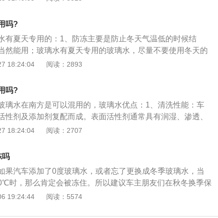
成分，可以快速清除撞在挡风玻璃上的飞虫残留物；2、而冬
璃清洗液，保证在外界气温低于零下20℃时，依旧不会结冰冻
用吗?
点主要是防冻；3、在冬天时使用夏天的玻璃水还是可以的，
水有夏天专用的：1、防冻主要是防止冬天气温低的时候结
也是有一定的防冻温度的，不过北方地区的就需要区分夏季和
当然能用；玻璃水有夏天专用的玻璃水，尽量不要使用冬天的
水储液罐会有被冻裂的风险，就需要付出高昂的维修费用了。
还是可以使用的，主要的区别在于夏季常用的玻璃水，在清洗
 18:24:04
阅读：2893
成分，可以快速清除撞在挡风玻璃上的飞虫残留物；2、而冬
璃清洗液，保证在外界气温低于零下20℃时，依旧不会结冰冻
用吗?
点主要是防冻；3、在冬天时使用夏天的玻璃水还是可以的，
玻璃水在南方是可以混用的，玻璃水优点：1、清洗性能：车
也是有一定的防冻温度的，不过北方地区的就需要区分夏季和
活性剂及添加剂复配而成。表面活性剂通常具有润湿、渗透、
水储液罐会有被冻裂的风险，就需要付出高昂的维修费用了。
起到清洗去污的作用；2、防冻性能：有酒精、乙二醇的存
 18:24:04
阅读：2707
体的冰点，从而起到防冻的作用，能很快溶解冰霜；3、防雾
形成一层单分子保护层。这层保护膜能防止形成雾滴，保证风
冻吗
视野清晰。
如果汽车添加了0度玻璃水，或者忘了更换成冬季玻璃水，当
0℃时，那么肯定会被冻住。所以建议车主朋友们在秋冬换季保
水更换成冬季防冻的。
 19:24:44
阅读：5574