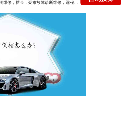
国家认证的汽车维修技师，15年德美日等各系车辆维修，擅长：疑难故障诊断维修，远程维修技术指导