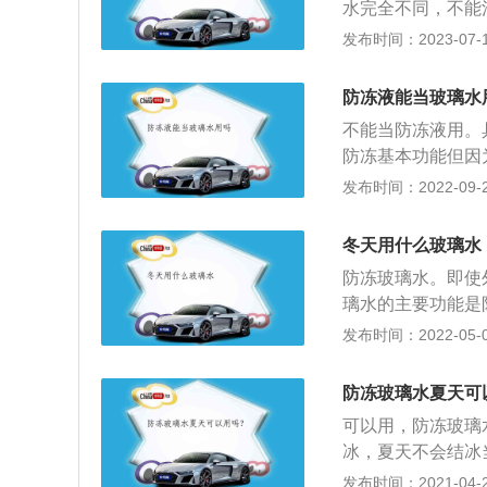
水完全不同，不能
同品牌的防冻液生
发布时间：2023-07-17
发生化学反应，造
的冷却液，主要用
防冻液能当玻璃水
全年防水垢，防腐
不能当防冻液用。
百分之四十的甲醇
防冻基本功能但因
行的车辆，比如出
具有防冻液的基本
发布时间：2022-09-22
的车辆可每两年或
的。如今这一水箱
发动机部件的热交
发动机排热用的。
可达三年。如发现
冬天用什么玻璃水
低汽车雨刷器与玻
系统。
防冻玻璃水。即使
无任何腐蚀功能，
璃水的主要功能是
除去光洁外表的尘
保证的普通玻璃水
发布时间：2022-05-09
冰而胀裂热管散热
活购买玻璃水，如
玻璃水，清洁窗户
防冻玻璃水夏天可
的玻璃水，在冬季
可以用，防冻玻璃
冰，夏天不会结冰
玻璃水的，不过也
发布时间：2021-04-28