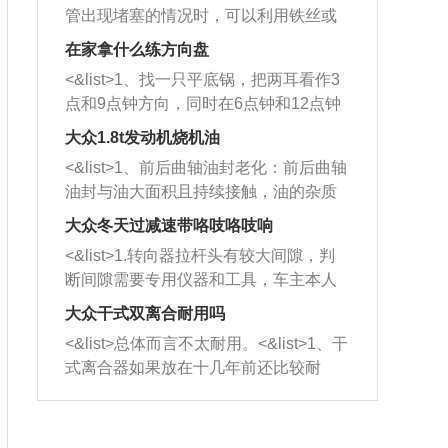
管出现堵塞的情况时，可以利用铁丝或
者是细棍，直接将杂物给取出来，如果
在家拿什么练方向盘
堵塞情况比较严重，也可以采取应急措
<&list>1、找一只平底锅，把两耳看作3
施。 <&list>2、直接利用木棍将所有的
点和9点钟方向，同时在6点钟和12点钟
杂物推到排气管里面的位置处，然后将
方向做一个标记。 <&list>2、双手握住
三元催化器拆解开，就可以将堵塞的东
大众1.8t发动机烧机油
平底锅两耳，然后往左打半圈、一圈、
西取出来。但如果是因为积碳过多引起
<&list>1、前后曲轴油封老化：前后曲轴
一圈半的练习，往右同样也要打相同的
的堵塞，就需要将三元催化器泡在草酸
油封与油大面积且持续接触，油的杂质
圈数。 <&list>3、最后强调要反复练
中进行清洗。 <&list>3、也可以利用清
和发动机内持续温度变化使其密封效果
习，这样就可以形成肌肉记忆，在真实
大众冬天过减速带咯吱咯吱响
洗剂对堵塞的情况得到解决，将清洗剂
逐渐减弱，导致渗油或漏油。<&list>2、
驾驶车辆时，不需要记忆也能打好方
放在燃油箱中，与燃油混合后，车辆启
<&list>1.转向器拉杆头有较大间隙，判
活塞间隙过大：积碳会使活塞环与缸体
向。
动时，就可以和汽油一起进入到燃烧
断间隙需要专用仪器和工具，车主本人
的间隙扩大，导致机油流入燃烧室中，
室，最后形成废气排出，就可以让三元
无法制作，需要将车辆送到修理厂或4s
造成烧机油。<&list>3、机油粘度。使用
大众干式双离合耐用吗
催化器得到清洗，排气管堵塞的情况就
店；<&list>2.车辆半轴套管防尘罩破
机油粘度过小的话，同样会有烧机油现
<&list>总体而言不太耐用。<&list>1、干
能够得到解决。
裂，破裂后会出现漏油现象，使半轴磨
象，机油粘度过小具有很好的流动性，
式离合器如果放在十几年前还比较耐
损严重，磨损的半轴容易损坏，产生异
容易窜入到气缸内，参与燃烧。<&list>
用，但是由于现在的汽车发动机动力输
响；<&list>3.稳定器的转向胶套和球头
4、机油量。机油量过多，机油压力过
出越来越高，使得干式离合器散热不足
老化，一般是使用时间过长造成的。解
大，会将部分机油压入气缸内，也会出
的缺陷也逐渐暴露出来。<&list>2、由于
决方法是更换新的质量好的转向橡胶套