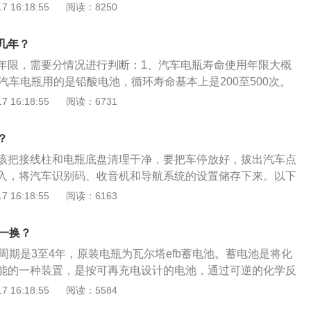
车蓄电池的寿命和车况、路况、驾驶员的习惯与保养与否等多
 16:18:55
阅读：8250
极上的粉尘和腐蚀物。在接触表面涂上凡士林或脂肪物质形成
汽车电瓶的资料如下：1、汽车电瓶：也叫蓄电池，是电池的
理就是把化学能转化为电能。2、分类：电瓶分为普通蓄电
几年？
免维护蓄电池。通常所说的电瓶是指铅酸蓄电池，汽车电瓶正
年限，需要分情况进行判断：1、汽车电瓶寿命使用年限大概
年不等。
汽车电瓶用的是铅酸电池，循环寿命基本上是200至500次。
的车子配用的是专用电瓶，循环寿命会高一点，有400到800
 16:18:55
阅读：6731
4年到6年。3、新能源汽车用的是锂电池，寿命更长，可使用5
使用寿命的方法如下：1、当长期不使用汽车时，车主应该将车
？
和电瓶之间的连接断开，这样能够有效防止电瓶出现亏电的情
该把接线柱和电瓶底盘清理干净，要把车停放好，拔出汽车点
在熄火的状态下使用车内的车载设备或外接电源；夜间停车一
入，将汽车识别码、收音机和导航系统的设置储存下来。以下
最好每半年检查一次电瓶。
打开发动机盖，找到汽车电瓶。2、断开电瓶电缆，取出旧电
 16:18:55
阅读：6163
开电瓶负极的电缆，然后再断开正极电缆。在两根电缆上做上
记，以防混淆，最后松掉固定螺丝，取出电瓶。3、最后换上
年一换？
周期是3至4年，原装电瓶为瓦尔塔efb蓄电池。蓄电池是将化
能的一种装置，是按可再充电设计的电池，通过可逆的化学反
常是指铅酸蓄电池，是电池中的一种。奥迪a3是奥迪出品的一
 16:18:55
阅读：5584
大众MQB平台研发，车身采用轻量化设计和铝制材料，动力上