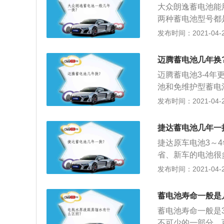
不然到时候只能救
大众朗逸蓄电池能用3
用补液。切忌用饮
能的，一上车发动
两种蓄电池型号都
成不良影响；3、
丰田启停太灵了，
换，否则会造成车
发布时间：2021-04-26
而损坏。正确的使
怎么样？ 大家的
1、当电流表指针
间不少于15秒。
能熬过今年冬天的
发动机又熄火启动
迈腾蓄电池几年换
括工时。 我觉得
蓄电池来发动车辆
品牌。一般用瓦尔
迈腾蓄电池3-4
亏电解液时应补充
别不启动车辆就长
池和免维护型蓄电
有多种微元素，对
量大的车用电器设
优点。以下是蓄电
发布时间：2021-04-26
动机会导致蓄电池
开车的，应该把电
（10A左右）；
不超过5秒，再次
电瓶不亏电。我的
动机处于怠速时，
捷达蓄电池几年一
需要养护的。 长
护汽车的用电器；
捷达原车电池3～
见过一辆车，一年
转变为化学能储存
省、新车的电池很
用和长期不使用都
了。蓄电池好坏的
发布时间：2021-04-26
都可以使用4、5
出、漏夜、断隔、
也就大几百而已，
需要更换了；2、
是原厂电瓶肯定贵。
蓄电池寿命一般是
电压进行检测，如
o.china.com)
蓄电池寿命一般是
测，放电时间比其
不可少的一部分，