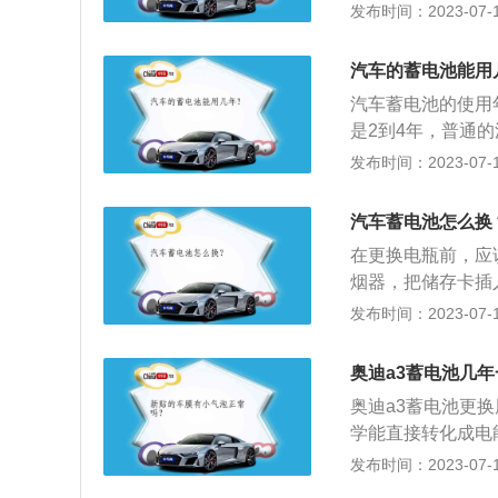
2、影响因素：汽
发布时间：2023-07-17
刷清理电池正、负
种因素有关。有关
一层保护膜。
一种，它的工作原
汽车的蓄电池能用
池、干荷蓄电池、
汽车蓄电池的使用
常使用寿命在1~8
是2到4年，普通的
2、带自动启停功能
发布时间：2023-07-17
次，使用寿命基本
到8年。延长电瓶
汽车蓄电池怎么换
内所有的车载电器
在更换电瓶前，应
况。2、尽量不要
烟器，把储存卡插
定要注意关大灯；
为更换步骤：1、
发布时间：2023-07-17
瓶。首先用工具断
相应的正负极的标
奥迪a3蓄电池几
新电瓶。
奥迪a3蓄电池更换
学能直接转化成电
应实现再充电，通
发布时间：2023-07-17
款轿车产品，基于