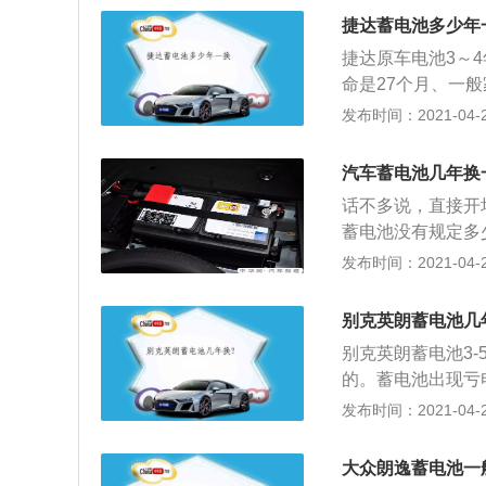
搭载1.4TFSI和
捷达蓄电池多少年
逊式，后桥为扭转
捷达原车电池3～
别是4292mm、17
命是27个月、一
次以后一般2年左
发布时间：2021-04-29
外表：检查蓄电池
种现象，说明电瓶
汽车蓄电池几年换
后，每隔20分钟
话不多说，直接开
时，每隔10分钟
蓄电池没有规定多
问题；3、检测蓄电
问题的话，都是免
发布时间：2021-04-26
器一直亮着红灯，
所以前两年打折还
个园孔，检查每个
换蓄电池的，只会
池坏死。捷达原车
别克英朗蓄电池几
还没换的也见过，
别克英朗蓄电池3
用者不同，换电瓶
的。蓄电池出现亏
蓄电池，efb型号
车内负载没电的情
发布时间：2021-04-26
千多啊！新电瓶容量
时，要及时充电。
换蓄电池了。 三年多
临时措施，可以向
必须要换了，不然
大众朗逸蓄电池一
电池的负极和负极