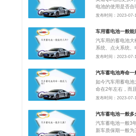
此每隔一段时间就
电池的使用是否合
动，每次发动车的
由于硫化，会加速
发布时间：2023-07-17
动仍不打着火的情
车内电器也是严重
隔段时间要清洁一
PQ35平台的SU
电池上的配件及连
车用蓄电池一般能
型，奥迪Q3将进
汽车用的蓄电池大
将配备自适应减震
系统、点火系统、
车用电设备供电、
发布时间：2023-07-17
机多余的电能存储
蚀粉末，延长使用
汽车蓄电池寿命一
如今汽车用蓄电池
命在2年左右，而
蓄电池的建议更换
发布时间：2023-07-17
放：安在车上的电
车，车程最好在2
汽车蓄电池一般多
车的车窗和天窗的
汽车蓄电池一般3
熄火后关闭，甚至
新车质保期一般为
行定期检测是延长