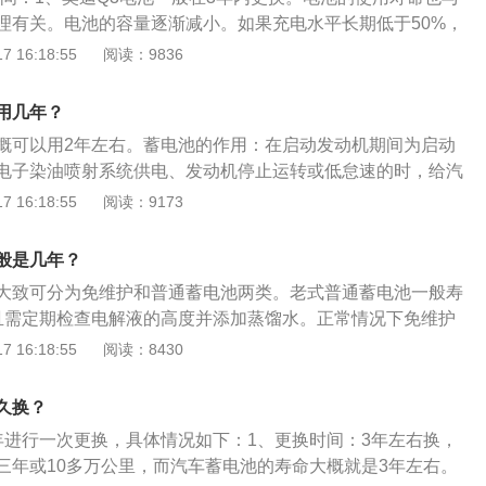
应启动一次汽车来给蓄电池充电。3、汽车引擎在冬天不易启
理有关。电池的容量逐渐减小。如果充电水平长期低于50%，
时间不应超过5秒，再次启动间隔时间不少于15秒，在多次启
性能衰减，影响储能功能；长期无法启动发动机、打开空调和
 16:18:55
阅读：9836
况下，应从电路、点火线圈或油路等其他方面找原因。4、每
影响蓄电池寿命的因素。2、奥迪Q3是一款基于大众途观相同
次蓄电池的接线柱，并涂上专用油脂以保护线束，经常检查蓄
V。在奥迪车型系列中，它位于Q7和Q5之下。为了区别于大众车
接线路。
用几年？
行调整，以获得更具动感的驾驶性能和豪华、个性化的外观。它
概可以用2年左右。蓄电池的作用：在启动发动机期间为启动
器，就像那些配备TT的减震器一样。
电子染油喷射系统供电、发动机停止运转或低怠速的时，给汽
汽车电瓶起到整车电系的电压稳定器作用、汽车电瓶能将发电
 16:18:55
阅读：9173
起来。汽车蓄电池的保养方法：擦洗电瓶的桩头堆积的白色酸
寿命、蒸馏水加到上下标线中间、检查电池是否充电正常。
般是几年？
大致可分为免维护和普通蓄电池两类。老式普通蓄电池一般寿
且需定期检查电解液的高度并添加蒸馏水。正常情况下免维护
周期为3年左右。以下是汽车电瓶保养：避免车辆长时间停
 16:18:55
阅读：8430
瓶在长时间放置过程中会自行放电，所以最好能每周开一次
0分钟以上，便于车辆行驶时为电瓶充电。熄火前关闭车窗：汽
久换？
开关是靠电瓶供电，所以最好在熄火前关闭所有窗户，而不是
年进行一次更换，具体情况如下：1、更换时间：3年左右换，
离车后使用长按锁车键的方式关窗。保持电瓶的干净整洁：进
三年或10多万公里，而汽车蓄电池的寿命大概就是3年左右。
汽车电瓶使用寿命的有效手段，用专业电瓶电极刷或是废弃牙