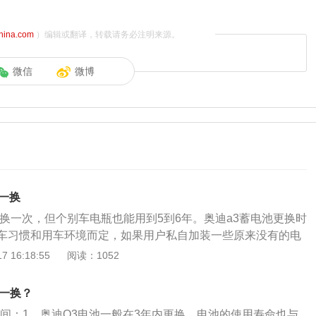
china.com
）编辑或翻译，转载请务必注明来源。
微信
微博
一换
年换一次，但个别车电瓶也能用到5到6年。奥迪a3蓄电池更换时
车习惯和用车环境而定，如果用户私自加装一些原来没有的电
就会造成蓄电池的过度使用而减少使用寿命。另外一些不良用
 16:18:55
阅读：1052
响到汽车电瓶的寿命。汽车蓄电池保养方法：1、避免长时间
车场，如果长期停放，则须拆下蓄电池带走，以防蓄电池结冰
年一换？
电池要经常充电，蓄电池长久不用就会自行放电直至报废，因
时间：1、奥迪Q3电池一般在3年内更换。电池的使用寿命也与