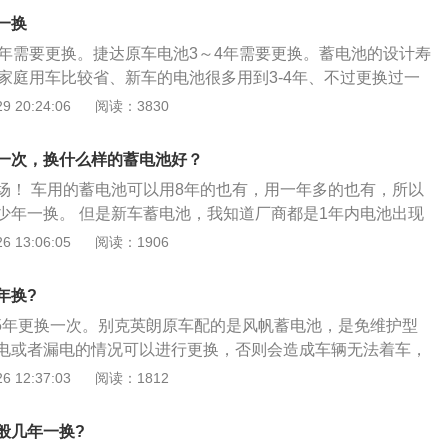
1.8TFSI等多款发动机。悬挂系统方面，奥迪a3的前悬架为麦克弗
一换
、曲柄式结构带分开布置的弹簧和减振器，车型尺寸长宽高分
4年需要更换。捷达原车电池3～4年需要更换。蓄电池的设计寿
65mm、1423mm，轴距为2578mm。
般家庭用车比较省、新车的电池很多用到3-4年、不过更换过一
右一定要更换了。蓄电池好坏的检测步骤如下：1、检测蓄电池
 20:24:06
阅读：3830
外壳是否凸出、漏夜、断隔、电瓶接线端子腐蚀等，假如有这
已经坏死。需要更换了；2、检测蓄电池电压：充电两个小时
一次，换什么样的蓄电池好？
对单体电瓶的电压进行检测，如不足13说明该电池有问题；放电
场！ 车用的蓄电池可以用8年的也有，用一年多的也有，所以
分三次进行检测，放电时间比其他电池快并低于10V则该电池有
少年一换。 但是新车蓄电池，我知道厂商都是1年内电池出现
池是否“失水”发黑：对蓄电池充电3-6个小时后，充电时充电
费更换。超出一年的话就打个折，一般汽车质保三年或4年，
 13:06:05
阅读：1906
说明电池严重“失水”；打开蓄电池上面的盖子，可以看见有六
行，第三四年打折不大了。超出一年的保修期，是不会免费更
孔内电解液的颜色，呈黑色，说明极板铅粉已经脱落，这节电
根据年份进行打折。 一年内换电瓶的车我也见过，8年了电瓶
电池3～4年需要更换。
年换?
所以这种是无法确定电瓶应该多久一换，就算是同款车型，使
-5年更换一次。别克英朗原车配的是风帆蓄电池，是免维护型
的时间也不同。我自己的卡罗拉车，电瓶用了3年多了，启停
电或者漏电的情况可以进行更换，否则会造成车辆无法着车，
，额定值q85，我发现雅力士居然装s95电瓶。4s原厂q85电瓶一
况。蓄电池的相关内容如下：1、当电流表指针显示电不足
 12:37:03
阅读：1812
在800多cca，现在三年多变成480cca了，电瓶检测仪建议更
有时在路途中发现电量不够了，发动机又熄火启动不了，作为
从800多cca变成400多cca，等到了200多cca的时候，电瓶
其他的车辆求助，胞们车辆上的蓄电池来发动车辆，将两个蓄
指不定那天启动不了了，除非买个应急启动电源或者搭电线。
般几年一换?
相连，正极和正极相连；2、在亏电解液时应补充蒸馏水或专