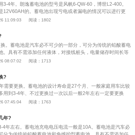
援了。估计我的电瓶用到2022年差不多了。 我都是不开启停功
-4年。朗逸蓄电池的型号是风帆6-QW-60，博世L2-400。
用纯净水代替。因为纯净水中含有多种微元素，对蓄电池会造
起来就关启停了，不知道到家是不是开启停，我这太堵车了，
是12V60AH的。蓄电池出现亏电或者漏电的情况可以进行更
在启动汽车时，不间断地使用启动机会导致蓄电池因过度放电
都还没热车就开始启停了。不懂大家开启停的时候，电瓶寿命
辆无法着车，车内负载没电的情况。蓄电池的相关内容如下：
 11:09:03
阅读：1802
用胁法是每次发动车的时间总长不超过5秒，再次启动间隔时
卡罗拉启停蓄电池是用多久的？我估计我的最多5年就要换了，
显示电不足时，要及时充电。有时在路途中发现电量不够了，
话，问题不大。不换原厂电瓶的话，费用大概700左右，不包
不了，作为临时措施，可以向其他的车辆求助，胞们车辆上的
?
用的久的还是原厂电瓶，其实电瓶的品牌很多，比较好用的电瓶
，将两个蓄电池的负极和负极相连，正极和正极相连；2、在
塔啊、骆驼啊、风帆蓄电池等。 其实电瓶要保养好才好，平时
年更换。蓄电池是汽车必不可少的一部分，可分为传统的铅酸蓄电
蒸馏水或专用补液。切忌用饮用纯净水代替。因为纯净水中含
时间开大灯，或者听音乐，亦或是开起鼓风机，这些都是耗电
池。具有不需添加任何液体，对接线桩头，电量储存时间长等
蓄电池会造成不良影响；3、在启动汽车时，不间断地使用启
备，都是比较损耗电瓶的，用久了容易使电瓶亏电。 长时间不
池的作用：1、启动发动机时，给起动机提供强大的起动电流
 08:07:02
阅读：1713
因过度放电而损坏。正确的使用胁法是每次发动车的时间总长
瓶负极断开，也可以偶尔开开车，让车辆发电给电瓶充电。使
2、当发电机过载时，可以协助发电机向用电设备供电；3、当发
启动间隔时间不少于15秒。
车就是有一年不怎么开，所以电瓶寿命缩短了。所以电瓶也是
向用电设备供电；4、蓄电池还是一个大容量电容器，可以保
换?
时间停车或长时间开车，对电瓶过度使用也会缩短电瓶寿命，遇
5、当发电机端电压高于铅蓄电池的电动势时，将一部分电能
4年需要更换。蓄电池的设计寿命是27个月、一般家庭用车比较
跑5万公里，但是电瓶的存电量还是下降了很多，所以过度使
起来，也就是进行充电。
多用到3-4年、不过更换过一次以后一般2年左右一定要更换
会损伤到电瓶的寿命。 不过电瓶一般正常使用下，大多数车型
检测步骤如下：1、检测蓄电池外表：检查蓄电池外壳是否凸
 07:45:04
阅读：1763
年的，所以也不用太在意电瓶了，去专门卖电瓶的换一个，一般
电瓶接线端子腐蚀等，如果有这种现象，说明电瓶已经坏死。
启停蓄电池的话，普通蓄电池会便宜些。具体看电瓶容量，但
检测蓄电池电压：充电两个小时后，每隔20分钟对单体电瓶的
 外面换的电瓶一般1到2年不等，具体看电瓶厂商。 (出自aut
几年?
不足13说明该电池有问题；放电时，每隔10分钟分三次进行检
3-4年左右。蓄电池充电电压电流一般是10A。蓄电池是汽车必
他电池快并低于10V则该电池有问题；3、检测蓄电池是否“失
可分为传统的铅酸蓄电池和免维护型蓄电池。具有不需添加任