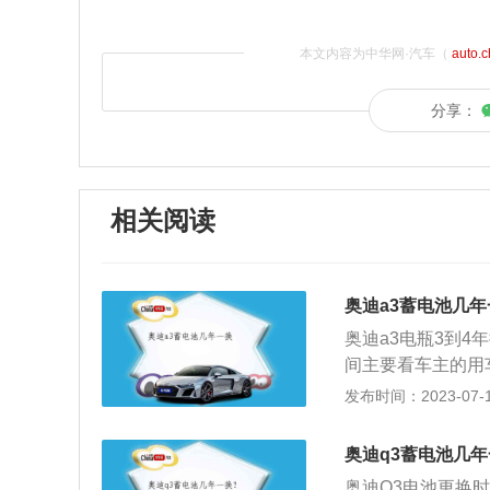
本文内容为中华网·汽车（
auto.
分享：
相关阅读
奥迪a3蓄电池几年
奥迪a3电瓶3到4
间主要看车主的用
器，如低音炮等，
发布时间：2023-07-17
电使用习惯也会影
把汽车停在露天停
奥迪q3蓄电池几
损坏。2、汽车蓄
奥迪Q3电池更换