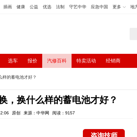
插画
健康
公益
优选
法制
守艺中华
应急中国
更多
地
选车
报价
汽修百科
特卖活动
经销商
么样的蓄电池才好？
换，换什么样的蓄电池才好？
2:06
原创
来源：中华网
阅读：9157
咨询技师