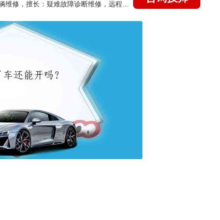
国家认证的汽车维修技师，15年德美日等各系车辆维修，擅长：疑难故障诊断维修，远程维修技术指导