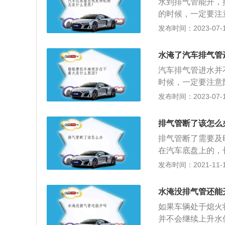
水到排气管能开，
置，重要的电器元
的时候，一定要注
可再开启前后雾灯
用。如果不慎让消
发布时间：2023-07-17
光线发生较大的散
积水排出来。若消
分贝以上，消声器
水淹了汽车排气管
火排气管少量进水
汽车排气管进水并
对车辆和发动机造
时候，一定要注意
用。如果不慎让消
发布时间：2023-07-17
的积水排出来。如
挡大油门平稳行驶
排气管断了该怎么
栅等造成水花飞溅
排气管断了需要及
空气滤芯、最终进
在汽车底盘上的，
车过程中，发动机
是锈蚀，如果发现
发布时间：2021-11-10
入排气管内部，所
行。因为汽车的排
的真正原因：发动
素会导致排气管不
混合中混入水以后
水淹没排气管还能
更换，否则会影响
如果车辆处于熄火
外，其它的部位都
并不会继续上升水
气管的尾节，因为