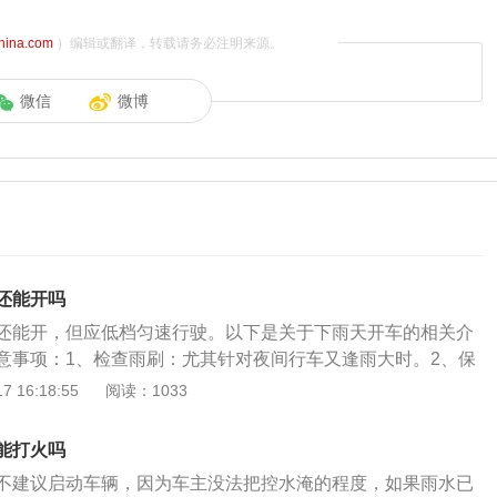
china.com
）编辑或翻译，转载请务必注明来源。
微信
微博
还能开吗
还能开，但应低档匀速行驶。以下是关于下雨天开车的相关介
意事项：1、检查雨刷：尤其针对夜间行车又逢雨大时。2、保
雨而变滑，轮胎附着力会下降。如果车速过快惯性力增加，遇
 16:18:55
阅读：1033
比良好天气长20%—40%，制动效果明显下降，发生事故的机
水处不要急于躲避：若看到积水就闪或马上踩刹车放慢速度，
能打火吗
行驶的车辆反应不及，容易发生意外。可目测水深，正常情况
不建议启动车辆，因为车主没法把控水淹的程度，如果雨水已
超过15厘米，以正常车速行驶便可。涉水时控制住油门，不可