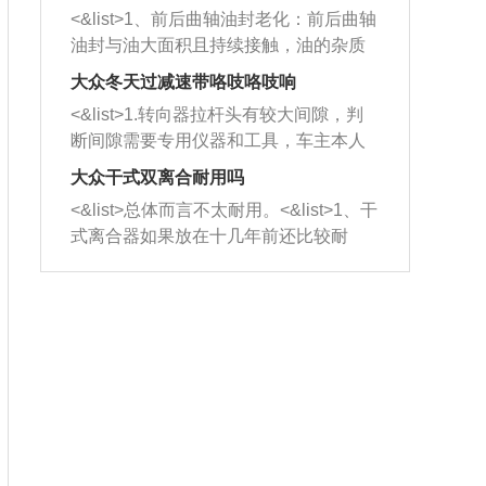
平底锅两耳，然后往左打半圈、一圈、
西取出来。但如果是因为积碳过多引起
<&list>1、前后曲轴油封老化：前后曲轴
一圈半的练习，往右同样也要打相同的
的堵塞，就需要将三元催化器泡在草酸
油封与油大面积且持续接触，油的杂质
圈数。 <&list>3、最后强调要反复练
中进行清洗。 <&list>3、也可以利用清
和发动机内持续温度变化使其密封效果
习，这样就可以形成肌肉记忆，在真实
大众冬天过减速带咯吱咯吱响
洗剂对堵塞的情况得到解决，将清洗剂
逐渐减弱，导致渗油或漏油。<&list>2、
驾驶车辆时，不需要记忆也能打好方
放在燃油箱中，与燃油混合后，车辆启
<&list>1.转向器拉杆头有较大间隙，判
活塞间隙过大：积碳会使活塞环与缸体
向。
动时，就可以和汽油一起进入到燃烧
断间隙需要专用仪器和工具，车主本人
的间隙扩大，导致机油流入燃烧室中，
室，最后形成废气排出，就可以让三元
无法制作，需要将车辆送到修理厂或4s
造成烧机油。<&list>3、机油粘度。使用
大众干式双离合耐用吗
催化器得到清洗，排气管堵塞的情况就
店；<&list>2.车辆半轴套管防尘罩破
机油粘度过小的话，同样会有烧机油现
<&list>总体而言不太耐用。<&list>1、干
能够得到解决。
裂，破裂后会出现漏油现象，使半轴磨
象，机油粘度过小具有很好的流动性，
式离合器如果放在十几年前还比较耐
损严重，磨损的半轴容易损坏，产生异
容易窜入到气缸内，参与燃烧。<&list>
用，但是由于现在的汽车发动机动力输
响；<&list>3.稳定器的转向胶套和球头
4、机油量。机油量过多，机油压力过
出越来越高，使得干式离合器散热不足
老化，一般是使用时间过长造成的。解
大，会将部分机油压入气缸内，也会出
的缺陷也逐渐暴露出来。<&list>2、由于
决方法是更换新的质量好的转向橡胶套
现烧机油。<&list>5、机油滤清器堵塞：
干式双离合的工作环境暴露在空气中，
和球头。
会导致进气不畅，使进气压力下降，形
而离合器的散热也是通离合器罩上面的
成负压，使机油在负压的情况下吸入燃
几个小孔来进行散热。但是在行驶过程
烧室引起烧机油。<&list>6、正时齿轮或
中变速箱需要换挡，就不得不使得离合
链条磨损：正时齿轮或链条的磨损会引
器频繁工作。<&list>3、长时间的低速行
起气阀和曲轴的正时不同步。由于轮齿
驶以及过于频繁的启停，导致离合器的