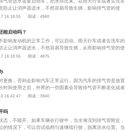
排气管进水需要启动车，把水排出来。在雨天行车或者去洗车
件的设计位置都不一样。阴雨天需要开近光灯，当遇大暴雨还
意防止让消声器进水，不然容易导致生锈，影响排气管的使
，雨雾天千万不要开启远光灯，因为远光灯的照射角度容易使
声器进水，要立即启动发动机热车，尽可能地让消声器里面的
 16:18:55
阅读：4960
射，在雨雾天的穿透力反而差。
声器损坏，就不能降低发动机的排气噪声，排气噪声可达100
的作用是非常大的。停车水淹过排气管能打火，但是不建议打
还能启动吗？
会随着车辆持续的使用，积水会逐渐随着废气排出的，并不会
不影响发动机的正常工作，可以启动。雨天行车或者去洗车的
成明显的不良影响。
防止让消声器进水，不然容易导致生锈，从而影响排气管的使
声器进水了，要立即启动发动机热车，尽可能地让消声器里面
 16:18:55
阅读：4875
果水深超过半个车轮，最好不要强行通过。漫水时车辆应挂低
通过涉水区，如果高速通过则会出现因前轮及保险杠、前脸格
办
到发动机舱打湿高压线等导致熄火，或者水流涌上进入进气管
时更换，否则会影响汽车正常运行。因为汽车的排气管是放置
入发动机造成憋死熄火。汽车发动机发动机进水。在实际的行
长时间使用之后，外界的一些因素会导致排气管不断老化或者
只要不熄火，排气管不断有废气排出，而排气则会阻止积水进
排气管出现问题，需要及时进行更换，否则会影响汽车正常运
 16:42:47
阅读：3940
以涉水时担心的并不是排气管，而是进气口。汽车涉水后熄火
气管是放置在汽车底盘上的，长时间使用之后，外界的一些因
机运转靠油气混口后进入气缸燃烧来驱动车辆。然而，当油气
断老化或者是锈蚀，如果发现排气管出现问题，需要及时进行
，就会导致车辆因为“呛到水”而熄火，这才是真正的主因。
开吗
汽车正常运行。汽车使用的排气管除了托底容易损坏变形之
状态，不能开。如果车辆在行驶中，当水淹没到排气管附近，
是被腐蚀的，一般来说，被腐蚀的部位都是排气管的中节或排
位的情况下，可以尝试低档匀速继续行驶，脱离涉水位置。当
尾气中含有水蒸气，水蒸气多了累积成小水滴，这些水滴一直