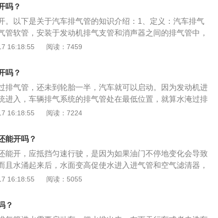
歧管是与发动机相连，排气歧管相对于排气系统其他部件的垂
开吗？
汽车最怕进水的其实是发动机，水从发动机进入发动机的可能
开。以下是关于汽车排气管的知识介绍：1、定义：汽车排气
查的是车辆前面的发动机进气口有没有进水。
气管软管，安装于发动机排气支管和消声器之间的排气管中，
挠性联接，从而起到减振降噪、方便安装和延长排气消声系统
 16:18:55
阅读：7459
材料选择：铁素体不锈钢热膨胀系数小，热导率高，在反复加
耐高温氧化性能好，而且具有良好的抗腐蚀性。
开吗？
过排气管，还未到轮胎一半，汽车就可以启动。因为发动机进
统进入，车辆排气系统的排气管处在最低位置，就算水淹过排
倒吸到发动机的情况。但如果积水超过轮胎一半，原则上是建
 16:18:55
阅读：7224
，如需行驶，一定要选择积水浅的路段。具体内容如下：1、
过程中仔细查看水的深度、流速和水底性质，以及进、出水域
还能开吗？
，由此来判断是否能安全地通过。在确认自己所驾汽车的结构
还能开，应抵挡匀速行驶，是因为如果油门不停地变化会导致
应选择距离最短、水位最浅、水流缓慢及水底最坚实的路段。
而且水涌起来后，水面变高促使水进入进气管和空气滤清器，
免大轰油门或猛冲，以防止水花溅入发动机而熄火；行车过程
熄火，这种熄火有更严重的后果就是水进入气缸致使发动机憋
 16:18:55
阅读：5055
过水面过程中不要停车，尽量避免中途换挡或急转弯。如果出
。汽车过完水后也别着急加速，让车轮里的水排干净，同时试
不要二次起动车辆。
为了安全不能盲目通过积水路面，要了解水量的情况和路况，
吗？
也要了解清楚，不同的车进气口的高低位置，空气滤清器的位