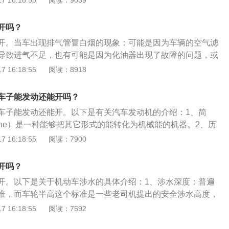
 16:18:55
阅读：9039
内安装有消音器，降低了汽车的噪音，原理是通过多通道使气
之间互相摩擦撞击使气流的流速逐渐降低，反复循环以降低噪
开吗？
开。当车出现排气管冒白烟的现象：可能是因为车辆的空气滤
导致进气不足，也有可能是因为化油器出现了故障的问题，或
传感器出现了污染的情况，导致电脑无法给配气提供正确的信
 16:18:55
阅读：8918
是因为排气管中的废气排出：当这些废气的温度达到一定的层
，发动机运转时排气管排出大量水汽白烟，应检查油箱内是否
车子能发动还能开吗？
垫是否破损、缸体是否有裂纹，缸套密封圈是否良好等。
车子能发动还能开。以下是有关汽车发动机的介绍：1、简
ine）是一种能够把其它形式的能转化为机械能的机器。2、历
国（苏格兰）的R.斯特林所发明了第一个外燃机，后被瓦特改良为
 16:18:55
阅读：7900
：发动机既适用于动力发生装置，也可指包括动力装置的整个
动机、航空发动机）。其种类包括如内燃机（汽油发动机
开吗？
特林发动机、蒸汽机等）、燃气轮机（赛车）、电动机等。
开。以下是关于机动车涉水的具体介绍：1、涉水深度：普遍
准，而车轮半高这个标准是一些老司机提出的安全涉水高度，
来进行判断。2、组成：汽车排气系统一般由排气歧管、排气
 16:18:55
阅读：7592
管）、三元催化器以及消音器组成，排气系统几乎是贴着底盘