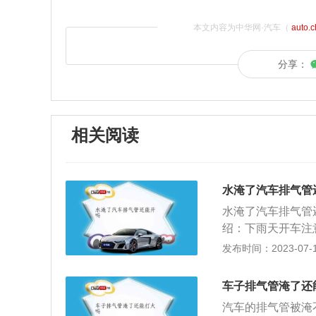
本文内容为中华网·汽车（
auto.
分享：
相关阅读
水淹了汽车排气管
水淹了汽车排气管
绍：下雨天开车注
持车距：道路因下
发布时间：2023-07-17
紧急情况制动距离
会增多。3、遇积
车子排气管淹了还
急于躲避会让后边
汽车的排气管被淹
下，积水深度若不