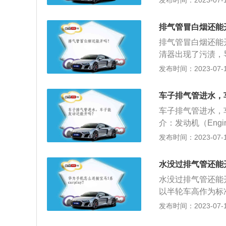
发布时间：2023-07-17
降低噪音：排气筒
流分流，这些分流
排气管冒白烟还能
音。
排气管冒白烟还能
清器出现了污渍，
者是排气管内的氧
发布时间：2023-07-17
息。正常的白烟都
度就会凝结成水珠
车子排气管进水，
有积水，检查气缸
车子排气管进水，
介：发动机（Eng
史：1816年英
发布时间：2023-07-17
蒸汽机。3、应用
机器（如：汽油发
水没过排气管还能
等）、外燃机（斯
水没过排气管还能
以半轮车高作为标
还是以实际的情况
发布时间：2023-07-17
管、软连接（波纹