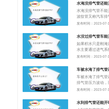
水平布置，而排气
水淹没排气管还能
直位置是更高，而
水淹没排气管不能
性很小，更应该检
波纹管又称汽车排
使整个排气系统呈
发布时间：2023-07-17
寿命的作用。2、
热和冷却的条件下
水没过排气管车能
如果积水只是刚淹
水主要通过进气系
气管，也不会出现
发布时间：2023-07-17
议不要再继续行驶
判断路况：在行驶
车被水淹了排气管
的宽窄和道路情况
车被水淹了排气管
能够通过时，一般
排气管压力波动，
2、稳住油门：避
这时发动机会马上
发布时间：2023-07-17
中要稳住油门，通
死，造成器械损坏
现熄火情况，切记
试刹车保证安全。
水到排气管还能开
而且对自己的汽车