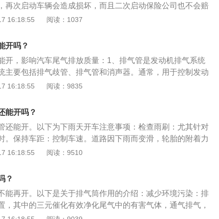
，再次启动车辆会造成损坏，而且二次启动保险公司也不会赔
发动机的负荷在短时间内猛增，以免发动机熄火或轮胎打滑。
气管，能不能打火要看情况，水淹了排气管并不是判断能不能
 16:18:55
阅读：1037
造成发动机熄火的原因是发动机的进气口进水。汽车静止的状
，车主可以根据实际水淹的程度判断是否可以启动车辆，如果
能开吗？
排气管，对车辆的影响不大，是可以启动车辆的。但是车俩是
能开，影响汽车尾气排放质量：1、排气管是发动机排气系统
水淹到排气管，而且已经是处于熄火状态，这种情况下是不可
统主要包括排气歧管、排气管和消声器。通常，用于控制发动
车的排气管口一般是30厘米至50厘米，一般在刚刚没过排气口
个标定催化剂也安装在排气系统中。排气管一般包括前排气管
 16:18:55
阅读：9835
的水位，即使水灌入了排气管，尝试打火，也有可以打着火
由于排气管经常外露，但与汽车内部一样，如果排气管内部被
排水管比较多，这个时候，就要看下发动机舱进气口和发电机
响排气管的正常使用。3、由于驾驶员驾驶不当，其他有害物
果没有进水，是可以尝试点火的，但同时，也提醒一下大家，
还能开吗？
车辆，导致其他更大的问题。因此，在汽车排气管的维修中，
十足的经验和把握，最好是采取万全之策，拔掉钥匙，打电话
管还能开。以下为下雨天开车注意事项：检查雨刷：尤其针对
的清洁。
系统是由几部分组成的，而当水淹到排气管后，并不一定就会
时。保持车距：控制车速。道路因下雨而变滑，轮胎的附着力
所以在启动汽车的时候要注意不要将排气管中的水倒吸到发动
过快，惯性力增加，遇紧急情况时，制动效果明显下降，发生
 16:18:55
阅读：9510
就是怠速车辆，把排气管中的水分排出到不滴水的状态才可以
遇积水处不要急于躲避：若看到积水就闪或马上踩刹车放慢速
是建议车主在过后找时间到维修店对车辆进行检查。
后边行驶的车辆反应不及，容易发生意外。可目测水深，正常
吗？
若不超过15厘米，以正常车速行驶便可。涉水时控制住油门，
不能再开。以下是关于排气筒作用的介绍：减少环境污染：排
导致发动机的负荷在短时间内猛增，以免发动机熄火或轮胎打
置，其中的三元催化有效净化尾气中的有害气体，通气排气，
方式进气、压缩、做功、排气，没有排气筒汽车将无法运行。