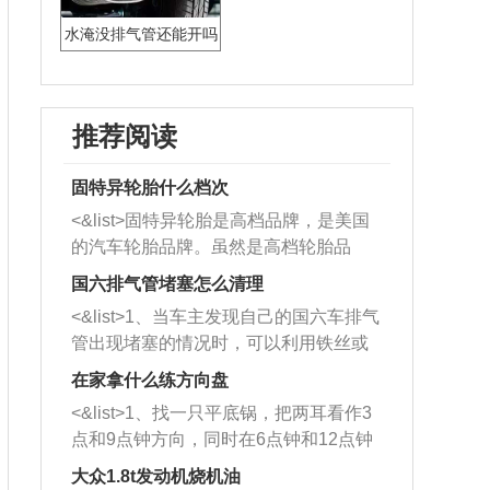
水淹没排气管还能开吗
推荐阅读
固特异轮胎什么档次
<&list>固特异轮胎是高档品牌，是美国
的汽车轮胎品牌。虽然是高档轮胎品
牌，但是中高低端的轮胎都有生产，这
国六排气管堵塞怎么清理
也是为了更好的开拓市场。
<&list>1、当车主发现自己的国六车排气
管出现堵塞的情况时，可以利用铁丝或
者是细棍，直接将杂物给取出来，如果
在家拿什么练方向盘
堵塞情况比较严重，也可以采取应急措
<&list>1、找一只平底锅，把两耳看作3
施。 <&list>2、直接利用木棍将所有的
点和9点钟方向，同时在6点钟和12点钟
杂物推到排气管里面的位置处，然后将
方向做一个标记。 <&list>2、双手握住
三元催化器拆解开，就可以将堵塞的东
大众1.8t发动机烧机油