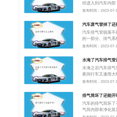
经进入到汽车内部
猛烈踩油门而导致
偿。其实水淹了排
发布时间：2023-07-17
打火的标准。真正
态下排气管被水淹
汽车废气管掉了还
仅仅是淹到底盘的
汽车排气管脱落不
在行驶的过程中被
的一部分。排气系
以启动车辆的。汽
机污染物排放的三
发布时间：2023-07-17
的时候，是个安全
和后排气管。2、
的。但如果没过了
污垢覆盖，也会影
有没有进水了，如
水淹了汽车排气管
质可能会不时进入
如果我们实在没有
水淹之后汽车排气
还必须注意排气管
救援。汽车的排气
夜间行车又逢雨大
进入到汽车内部。
会下降。如果车速
发布时间：2023-07-17
机。最稳妥的办法
事故的机会增多。
正常使用车辆，但
度，急于躲避会让
排气筒坏了还能开
情况下，积水深度
汽车的排气筒坏了
不可猛烈踩油门而
气筒内部有净化装
滑。
汽车排气筒以循环