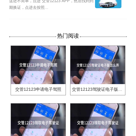
这还不简单，点进“交管12123”APP，然后找到到
期换证，点进去按照...
热门阅读
交管12123申请电子驾照
交管12123驾驶证电子版怎么弄