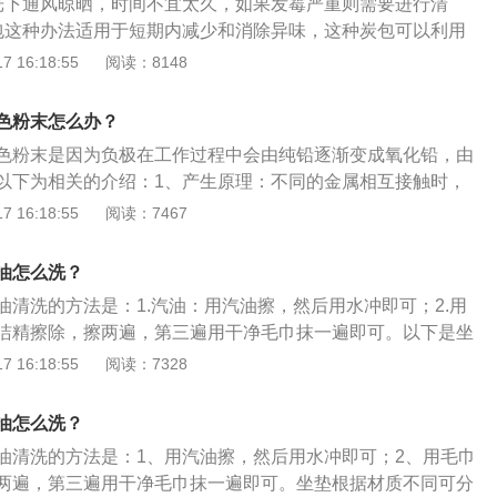
光下通风晾晒，时间不宜太久，如果发霉严重则需要进行清
包这种办法适用于短期内减少和消除异味，这种炭包可以利用
吸附车内内饰和装具散发出的异味。3坚持车内通风不要摆放
 16:18:55
阅读：8148
于排名霉菌等各类污垢。4车内坚持密封防止雨参透到车内，
的环境将会变得很差，而招致细菌繁殖，车内环境遭到污染。
色粉末怎么办？
色粉末是因为负极在工作过程中会由纯铅逐渐变成氧化铅，由
以下为相关的介绍：1、产生原理：不同的金属相互接触时，
动，会发生电化学反应，这是正常的化学现象。为了避免电瓶
 16:18:55
阅读：7467
正负极桩和连接线的固定头都是用纯铅制成，以尽量避免腐
放电过程产生电子转移，时间久后，负极会由纯铅逐渐变成氧
油怎么洗？
绿色粉末。2、解决方法：拆下桩头，以碱性除污清洁剂来喷
油清洗的方法是：1.汽油：用汽油擦，然后用水冲即可；2.用
头，擦拭干净。用扳手将电线接头在桩头上接紧。为避免冒出
洁精擦除，擦两遍，第三遍用干净毛巾抹一遍即可。以下是坐
头之前，要将所有车内电器及点火关闭，而且必须先拆负极桩
.分类：坐垫根据材质不同可分为真皮、超纤皮、人造革、尼
 16:18:55
阅读：7328
。而在装回桩头时，则先装正极再装负极。
和涤纶羊毛坐垫，其作用是保护座椅并且给乘车人员提供舒适
介：汽车坐垫就是为保护汽车座椅，维护人体健康，车内必不可
油怎么洗？
车坐垫一般为五件套，两个前靠，两个小靠和一个大垫。汽车
油清洗的方法是：1、用汽油擦，然后用水冲即可；2、用毛巾
手编汽车坐垫、机织汽车坐垫和手工针刺汽车坐垫。
两遍，第三遍用干净毛巾抹一遍即可。坐垫根据材质不同可分