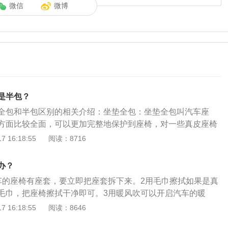
微信
微博
是半包？
全包和半包区别的相关介绍：坐垫全包：坐垫全包叫汽车座
方面比较全面，可以更加完整地保护到座椅，对一些真皮座椅
最好的选择。但是座套在材料方面就比较单一，不是布质就是
 16:18:55
阅读：8716
搭配上可能就没有那么多选择，而且由于是全包型，安装起来
垫：坐垫半包虽然没有全包座套有完整的保护作用，但是在材
办？
多选择，对于比较喜欢搭配自己风格上去的车主来说，可能会
车的座椅有座套，要立即把座套拆下来。2用毛巾擦拭如果是真
包，而且比起全包座套的更换会简单很多。
毛巾，把座椅擦拭干净即可。3用暖风吹可以开启汽车的暖
温度升高的办法，烘干被淋湿的汽车座椅。4保持通风自然风
 16:18:55
阅读：8646
窗户，保持驾驶室内的通风，用自然风干的办法，把被淋湿的