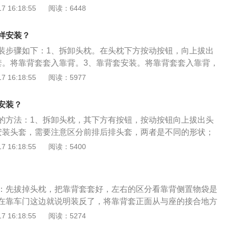
人造革、尼龙、化纤、人造毛和涤纶羊毛坐垫，其作用是保护
 16:18:55
阅读：6448
员提供舒适的乘坐感。汽车坐垫就是为保护汽车座椅，维护人
可少的产品，通用汽车垫一般为五件套，两个前靠，两个小靠
样安装？
坐垫按工艺可分为手编汽车坐垫、机织汽车坐垫和手工针刺汽
装步骤如下：1、拆卸头枕。在头枕下方按动按钮，向上拔出
套。将靠背套套入靠背。3、靠背套安装。将靠背套套入靠背，
布，需穿过座椅靠背与坐垫缝隙，拉到背后。4、坐垫套安
 16:18:55
阅读：5977
坐垫两侧缝隙，底部用卡扣扣牢。
安装？
的方法：1、拆卸头枕，其下方有按钮，按动按钮向上拔出头
安装头套，需要注意区分前排后排头套，两者是不同的形状；
套入，然后把靠背套底部的绒布，穿过座椅靠背和坐垫的缝
 16:18:55
阅读：5400
拉，使其紧紧贴合；4、把坐垫套塞入坐垫两侧的缝隙里，可
点向里面塞入，底部用卡扣扣牢即可。汽车坐垫有真皮、超纤
、化纤、人造毛、涤纶羊毛等不同材质的。
：先拔掉头枕，把靠背套套好，左右的区分看靠背侧置物袋是
在靠车门这边就说明装反了，将靠背套正面从与座的接合地方
靠背套背面底部的粘带固定稍用点力，再将头套套好后插入靠
 16:18:55
阅读：5274
整理平整。汽车坐垫就是为保护汽车座椅，维护人体健康，车