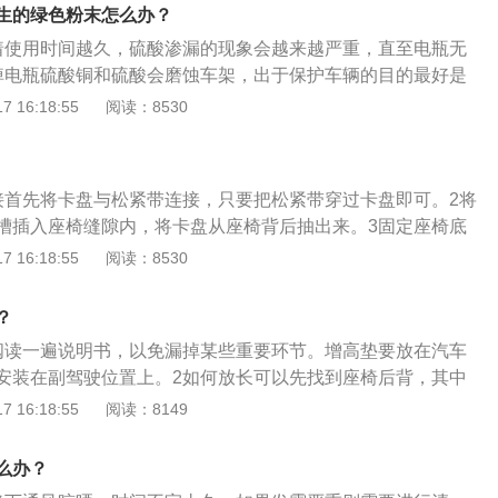
在有空暇的时候把车门全部打开，把车停到有阳光的地方，通
生的绿色粉末怎么办？
淋湿的座椅晾晒干。
着使用时间越久，硫酸渗漏的现象会越来越严重，直至电瓶无
掉电瓶硫酸铜和硫酸会磨蚀车架，出于保护车辆的目的最好是
脂用开水冲洗干净后涂润滑脂可以暂时使用，最终还是得换电
 16:18:55
阅读：8530
接首先将卡盘与松紧带连接，只要把松紧带穿过卡盘即可。2将
槽插入座椅缝隙内，将卡盘从座椅背后抽出来。3固定座椅底
钩连接，接着将金属钩固定在座椅底部，这样即可安装好座
 16:18:55
阅读：8530
？
阅读一遍说明书，以免漏掉某些重要环节。增高垫要放在汽车
安装在副驾驶位置上。2如何放长可以先找到座椅后背，其中
，然后根据档位放长就行。3注意事项儿童安全座椅一定要安
 16:18:55
阅读：8149
上，并严格遵照要求进行座椅安装，不能安装在带有安全气囊
么办？