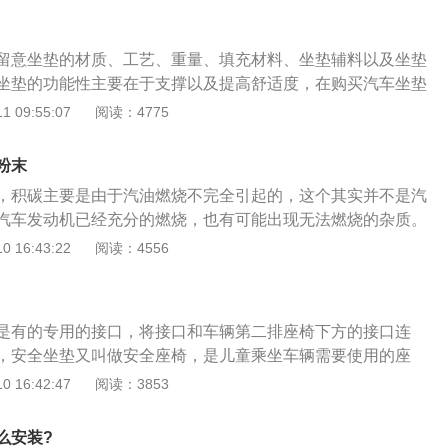
，通用汽车垫一般为五件套，两个前靠，两个小靠和一个大
艺可分为手编汽车坐垫、机织汽车坐垫和手工针刺汽车坐垫。
留意坐垫的材质、工艺、重量、填充材料、坐垫辅料以及坐垫
坐垫的功能性主要在于支撑以及提高舒适度，在购买汽车坐垫
要先关注坐垫的材质是否符合个人心意，冬天通常会选毛绒类
 09:55:07
阅读：4775
天蚕丝、亚麻类型的。其次是看坐垫的工艺做工，缝线是否精
过轻也代表了质量不好。其次坐垫的填充材料跟辅料都是决定
粉末
因素。最后要确认坐垫没有异味，否则放置在车内的话，会带
，积碳主要是由于汽油燃烧不完全引起的，这个其实并不是汽
汽车发动机已经充分的燃烧，也有可能出现无法燃烧的杂质。
排出排气管口，如果没有及时的清理，经过长时间的堆积就会
 16:43:22
阅读：4556
黑色粉末除了燃烧不完全形成，还有可能是因为汽车怠速的时
汽车多在高速上跑对清理积碳有一定的好处。出现这种情况，
机油的现象是冒蓝烟，而且排气管中黑色的粉末是有黏性的；
是有的专用的接口，将接口和车辆第二排座椅下方的接口连
就是混合气体燃烧不完全引起。如果在行驶的过程中，感觉到
，安全坐垫又叫做安全座椅，是儿童乘坐车辆需要使用的座
能是因为汽车点火系统出现了故障。动力如果没有什么影响的
儿童乘坐机动车辆的安全性。机动车辆的儿童安全座椅也叫做
 16:42:47
阅读：3853
燃油供给的量过多引起。积碳产生的胶质物包含加油质、羟基
一种专为不同年龄儿童设计安装在机动车辆内部，可以有效提
附着在进气门、排气门、活塞顶部、火花塞、气缸边缘或燃烧
的座椅，而是安全座椅可以固定到机动车辆上，是由带有卡扣
的高温作用下，不断积累形成硬质胶的结碳。
么安装?