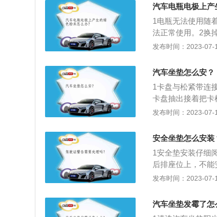
座椅吹干。5晾晒
汽车电瓶电极上产
过晾晒的方法使被
1电瓶无法使用随
法正常使用。2换
换电瓶。3涂润滑
发布时间：2023-07-17
瓶。
汽车坐垫怎么安？
1卡盘与松紧带连
卡盘抽出接着把卡
部将松紧带与金属
发布时间：2023-07-17
垫。
安全坐垫怎么安装
1安全垫安装仔细
后排座位上，不能
有个杆子连着档位
发布时间：2023-07-17
装在汽车后排座椅
前座上。
汽车坐垫发霉了怎