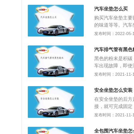
内必不可少的产品
汽车坐垫怎么买
垫。汽车坐垫按工
购买汽车坐垫主要
的味道等等。汽车
的时候，我们首先
发布时间：2022-05-11
型的，夏天会选择
密，另外坐垫重量
汽车排气管有黑色
了质量好坏的关键
黑色的粉末是积碳
来嗅觉上的不适。
车出现故障，即使
未燃烧的杂质会被
发布时间：2021-11-10
形成黑色的粉末。
间过长导致，所以
安全坐垫怎么安装
并非是烧机油，烧
在安全坐垫的后方
而出现干粉末可能
接，就可完成固定
汽车动力下降，可
椅，可以充分保证
发布时间：2021-11-10
话，那可能是因为
儿童约束系统，是
酸、沥青质等，其
高儿童乘车安全性
室等，通过发动机
全包围汽车坐垫怎