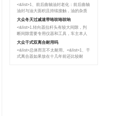
平底锅两耳，然后往左打半圈、一圈、
西取出来。但如果是因为积碳过多引起
<&list>1、前后曲轴油封老化：前后曲轴
一圈半的练习，往右同样也要打相同的
的堵塞，就需要将三元催化器泡在草酸
油封与油大面积且持续接触，油的杂质
圈数。 <&list>3、最后强调要反复练
中进行清洗。 <&list>3、也可以利用清
和发动机内持续温度变化使其密封效果
习，这样就可以形成肌肉记忆，在真实
大众冬天过减速带咯吱咯吱响
洗剂对堵塞的情况得到解决，将清洗剂
逐渐减弱，导致渗油或漏油。<&list>2、
驾驶车辆时，不需要记忆也能打好方
放在燃油箱中，与燃油混合后，车辆启
<&list>1.转向器拉杆头有较大间隙，判
活塞间隙过大：积碳会使活塞环与缸体
向。
动时，就可以和汽油一起进入到燃烧
断间隙需要专用仪器和工具，车主本人
的间隙扩大，导致机油流入燃烧室中，
室，最后形成废气排出，就可以让三元
无法制作，需要将车辆送到修理厂或4s
造成烧机油。<&list>3、机油粘度。使用
大众干式双离合耐用吗
催化器得到清洗，排气管堵塞的情况就
店；<&list>2.车辆半轴套管防尘罩破
机油粘度过小的话，同样会有烧机油现
<&list>总体而言不太耐用。<&list>1、干
能够得到解决。
裂，破裂后会出现漏油现象，使半轴磨
象，机油粘度过小具有很好的流动性，
式离合器如果放在十几年前还比较耐
损严重，磨损的半轴容易损坏，产生异
容易窜入到气缸内，参与燃烧。<&list>
用，但是由于现在的汽车发动机动力输
响；<&list>3.稳定器的转向胶套和球头
4、机油量。机油量过多，机油压力过
出越来越高，使得干式离合器散热不足
老化，一般是使用时间过长造成的。解
大，会将部分机油压入气缸内，也会出
的缺陷也逐渐暴露出来。<&list>2、由于
决方法是更换新的质量好的转向橡胶套
现烧机油。<&list>5、机油滤清器堵塞：
干式双离合的工作环境暴露在空气中，
和球头。
会导致进气不畅，使进气压力下降，形
而离合器的散热也是通离合器罩上面的
成负压，使机油在负压的情况下吸入燃
几个小孔来进行散热。但是在行驶过程
烧室引起烧机油。<&list>6、正时齿轮或
中变速箱需要换挡，就不得不使得离合
链条磨损：正时齿轮或链条的磨损会引
器频繁工作。<&list>3、长时间的低速行
起气阀和曲轴的正时不同步。由于轮齿
驶以及过于频繁的启停，导致离合器的