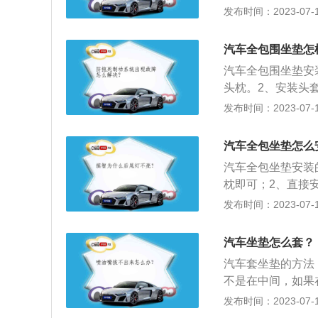
为真皮、超纤皮、
发布时间：2023-07-17
座椅并且给乘车人
体健康，车内必不
汽车全包围坐垫怎
和一个大垫。汽车
汽车全包围坐垫安
车坐垫。
头枕。2、安装头
对于靠背套底部绒
发布时间：2023-07-17
装。将坐垫套塞入
汽车全包坐垫怎么
汽车全包坐垫安装
枕即可；2、直接
3、直接把靠背套
发布时间：2023-07-17
隙，拉到背后使劲
以用银行卡一点一
汽车坐垫怎么套？
皮、人造革、尼龙
汽车套坐垫的方法
不是在中间，如果
塞到靠背反面，与
发布时间：2023-07-17
背，将套好的靠背