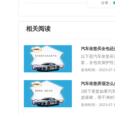
分享：
相关阅读
汽车坐垫买全包还
以下是汽车坐垫买
套，全包在保护性
那些来说，无疑是
发布时间：2023-07-17
皮质，所以在造型
会比较累。半包坐
汽车坐垫弄湿怎么
质造型方面就有很
1拆下座套如果汽
比较偏向于坐垫半
皮座椅，用干净的
风，利用驾驶室内
发布时间：2023-07-17
干经常开启汽车的