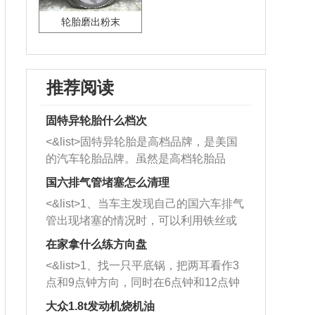
轮胎磨出粉末
推荐阅读
固特异轮胎什么档次
<&list>固特异轮胎是高档品牌，是美国
的汽车轮胎品牌。虽然是高档轮胎品
牌，但是中高低端的轮胎都有生产，这
国六排气管堵塞怎么清理
也是为了更好的开拓市场。
<&list>1、当车主发现自己的国六车排气
管出现堵塞的情况时，可以利用铁丝或
者是细棍，直接将杂物给取出来，如果
在家拿什么练方向盘
堵塞情况比较严重，也可以采取应急措
<&list>1、找一只平底锅，把两耳看作3
施。 <&list>2、直接利用木棍将所有的
点和9点钟方向，同时在6点钟和12点钟
杂物推到排气管里面的位置处，然后将
方向做一个标记。 <&list>2、双手握住
三元催化器拆解开，就可以将堵塞的东
大众1.8t发动机烧机油