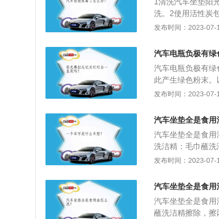
1清洗汽车坐垫阳
洗。2使用活性炭
其良好的吸附性，
发布时间：2023-07-17
过多的杂物，有利
因为雨水进入车内
汽车电瓶负极有绿
汽车电瓶负极有绿
此产生绿色粉末。
由于电子的扩散运
发布时间：2023-07-17
桩的腐蚀，电瓶的
蚀。由于电瓶的充
汽车坐垫全是食用
化铅，就会看到蓝
汽车坐垫全是食用
洗铅桩头及电线接
洗洁精：毛巾蘸洗
火花，在拆电瓶桩
垫的相关资料：1
发布时间：2023-07-17
头，再拆正极桩头
龙、化纤、人造毛
的乘坐感。2.简
汽车坐垫全是食用
少的产品，通用汽
汽车坐垫全是食用
坐垫按工艺可分为
蘸洗洁精擦除，擦