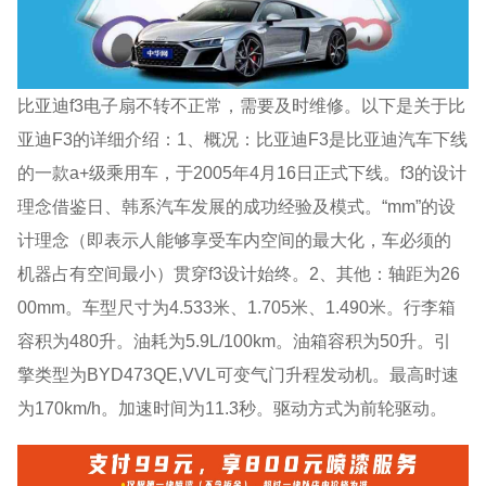
比亚迪f3电子扇不转不正常，需要及时维修。以下是关于比
亚迪F3的详细介绍：1、概况：比亚迪F3是比亚迪汽车下线
的一款a+级乘用车，于2005年4月16日正式下线。f3的设计
理念借鉴日、韩系汽车发展的成功经验及模式。“mm”的设
计理念（即表示人能够享受车内空间的最大化，车必须的
机器占有空间最小）贯穿f3设计始终。2、其他：轴距为26
00mm。车型尺寸为4.533米、1.705米、1.490米。行李箱
容积为480升。油耗为5.9L/100km。油箱容积为50升。引
擎类型为BYD473QE,VVL可变气门升程发动机。最高时速
为170km/h。加速时间为11.3秒。驱动方式为前轮驱动。