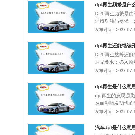
加会引起发动机背
dpf再生频繁是什
器DPF通过表面
DPF再生频繁是由
线性拦截。
理器对油品要求：
以防后处理器中毒
发布时间：2023-07-17
级别的机油。润滑
易造成DPF堵塞。
dpf再生还能继续
数据模型计算出碳
DPF再生故障还能
再生，发动机正常
油品要求：必须添
亮。当碳载荷大于
处理器中毒堵塞；
发布时间：2023-07-17
机油。润滑油的灰
DPF堵塞。2、D
dpf再生是什么意
型计算出碳加载量
dpf再生的意思
发动机正常运转、
从而影响发动机的
碳载荷大于30g小
叫再生。以下为dp
发布时间：2023-07-17
载体孔进出口，强
柴油机缸内燃烧产生
汽车dpf是什么意
可断裂：产生的氧