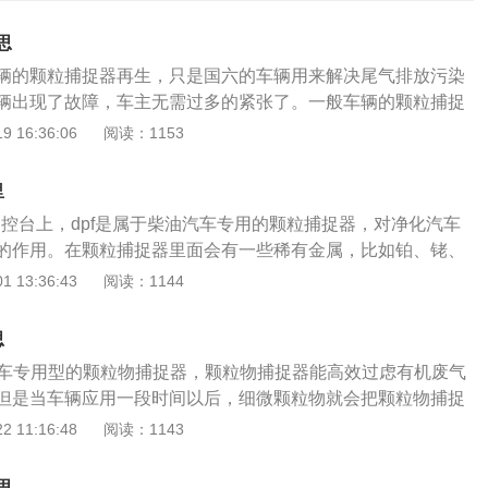
思
辆的颗粒捕捉器再生，只是国六的车辆用来解决尾气排放污染
辆出现了故障，车主无需过多的紧张了。一般车辆的颗粒捕捉
辆就会提高发动机的转速，让发动机升温，这样颗粒就会被清
 16:36:06
阅读：1153
到维修店，清洗车辆的颗粒捕捉器。相关拓展：一般颗粒捕捉
十分钟，在这十分钟内，车主千万不能将车辆熄火。再生完成
里
了，车主就可以继续使用车辆了。颗粒捕捉器是车辆非常重要
中控台上，dpf是属于柴油汽车专用的颗粒捕捉器，对净化汽车
捕捉器出现问题，就会影响车辆的年检，所以车辆出现再生提
的作用。在颗粒捕捉器里面会有一些稀有金属，比如铂、铑、
真对待。
这些金属以后就会被催化，并且内部还有密集设置袋式过滤
 13:36:43
阅读：1144
颗粒物都给过滤掉。按动dpf再生开关的按键开启挡，当超过1
让发动机自动进入到再生的状态。就在这个过程中发动机转速
思
的变化，这种是属于正常情况。再生是需要维持20到40分钟左
汽车专用型的颗粒物捕捉器，颗粒物捕捉器能高效过虑有机废气
要人为去干涉，否则很容易对系统带来影响。再生的期间，驾
但是当车辆应用一段时间以后，细微颗粒物就会把颗粒物捕捉
辆进行检测，同时在发动机舱周边需要放置一个警示标识。如
必须对其完成清洗了，这个清理的过程称作DPF再生。柴油颗
 11:16:48
阅读：1143
机舱，很容易出现烫伤的情况。等到再生完成之后，转速就会
原理分为主动再生和被动再生。被动再生，是指只要达到特定
dpf开关也会自动熄灭，也就意味着再生结束，可以正常运行车
过滤器收集到的颗粒物就会被处理掉。主动再生，是指当车辆
思