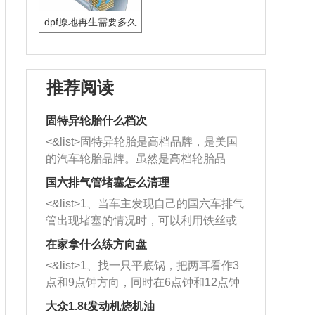
dpf原地再生需要多久
推荐阅读
固特异轮胎什么档次
<&list>固特异轮胎是高档品牌，是美国
的汽车轮胎品牌。虽然是高档轮胎品
牌，但是中高低端的轮胎都有生产，这
国六排气管堵塞怎么清理
也是为了更好的开拓市场。
<&list>1、当车主发现自己的国六车排气
管出现堵塞的情况时，可以利用铁丝或
者是细棍，直接将杂物给取出来，如果
在家拿什么练方向盘
堵塞情况比较严重，也可以采取应急措
<&list>1、找一只平底锅，把两耳看作3
施。 <&list>2、直接利用木棍将所有的
点和9点钟方向，同时在6点钟和12点钟
杂物推到排气管里面的位置处，然后将
方向做一个标记。 <&list>2、双手握住
三元催化器拆解开，就可以将堵塞的东
大众1.8t发动机烧机油