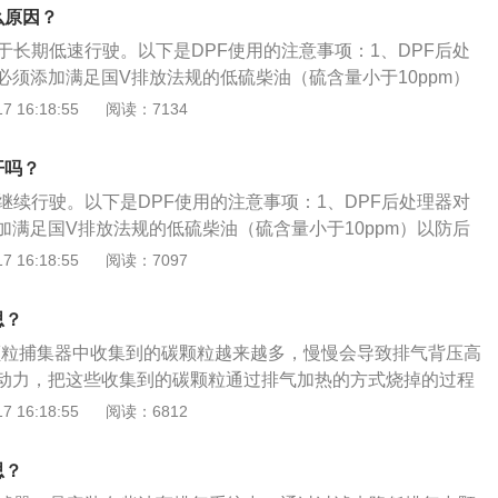
压升高，导致发动机性能下降。2、工作过程：柴油颗粒过滤
么原因？
和内部混合的过滤装置捕捉颗粒，例如扩散沉淀、惯性沉淀或者
于长期低速行驶。以下是DPF使用的注意事项：1、DPF后处
必须添加满足国V排放法规的低硫柴油（硫含量小于10ppm）
堵塞；同时为延长后处理器清灰里程；推荐使用CJ-4级及以上
 16:18:55
阅读：7134
油的灰分对DPF会造成较大影响，如果润滑油的灰分大会较容
2、DPF触发再生的条件：碳加载量触发再生，通过ECU内部
开吗？
加载量，通过此值再生。当碳载荷大于18g小于30g时采用主动
继续行驶。以下是DPF使用的注意事项：1、DPF后处理器对
运转、排气处理系统出口温度高于正常范围、高排温灯持续点
加满足国V排放法规的低硫柴油（硫含量小于10ppm）以防后
30g小于40g时采用驾驶者再生、即驾驶者的手动再生。
同时为延长后处理器清灰里程；推荐使用CJ-4级及以上级别的
 16:18:55
阅读：7097
分对DPF会造成较大影响，如果润滑油的灰分大会较容易造成
PF触发再生的条件：碳加载量触发再生，通过ECU内部数据模
思？
，通过此值再生。当碳载荷大于18g小于30g时采用主动再生，
是颗粒捕集器中收集到的碳颗粒越来越多，慢慢会导致排气背压高
排气处理系统出口温度高于正常范围、高排温灯持续点亮。当
动力，把这些收集到的碳颗粒通过排气加热的方式烧掉的过程
于40g时采用驾驶者再生、即驾驶者的手动再生。
f的相关介绍：1、DPF一般采用壁流式过滤器：依靠交替封堵
 16:18:55
阅读：6812
迫气流通过多孔壁而实现颗粒的捕捉。前级DOC催化器氧化与
的NO生成NO2；2、进入DPF后NO2分子键在250℃左右即
思？
气与被捕捉的颗粒燃烧形成CO2。柴油机大部分的普通行驶都