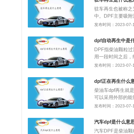
达不到特定反应条
驻车再生也被称之
统中，通过利用金
中。DPF主要吸
可减少污染物排放
当吸附的细微颗粒
发布时间：2023-07-17
粒，例如扩散沉淀
颗粒物，燃烧过程
的颗粒，是净化柴
生。车辆使用DP
品化。为满足欧Ⅵ
dpf自动再生中是
状态，即自动再生
需要将柴油氧化催
DPF指柴油颗粒
色，不需要人工干
（SCR）等集成
用一段时间之后，
号，车速在每小时
捕集到的炭烟颗粒
行清洁了，我们把
发布时间：2023-07-17
情况适合只有在市
排气背压的增加而
国六柴油车中，D
力，当发动机控制
成了国六柴油车的
dpf正在再生什么
大地限制了发动机
颗粒捕捉器可以有
烟颗粒的清洁还原
柴油车dpf再生就
对捕集的微粒进行
F的再生。DPF
可以采用外部的能量
工作中，捕捉器里
涌系统软件能大幅
达到550摄氏度以
发布时间：2023-07-17
降；2、工作过程
汽车的标准配备。D
到这个温度则不能
粒，例如扩散沉淀
发动机会高转速提
排气系统内，可以
汽车dpf是什么意
如买车人在再生的
上。微粒捕集器还
汽车DPF是柴油
消除。
汽车在行驶过程中