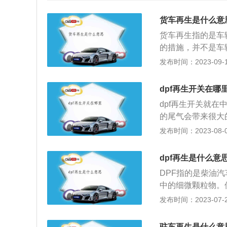
货车再生是什么意
货车再生指的是车
的措施，并不是车
器被堵塞，柴油车
发布时间：2023-09-19
除了，车主也可以
器再生的时间需要
dpf再生开关在哪
后，指示灯就熄灭
dpf再生开关就在
的零件，一旦颗粒
的尾气会带来很大
示，车主一定要认
钯等，当排气通过
发布时间：2023-08-01
器，有效把大部分
秒钟的时间，就会
dpf再生是什么意
会发生一些阶段性
DPF指的是柴油
右的时间，切记不
中的细微颗粒物。
驶员需要就近对车
器阻塞住，这时就
发布时间：2023-07-22
果不小心碰到发动
粒过滤器根据工作
恢复到怠速，然后
温度和压力条件，
辆。
驻车再生是什么意