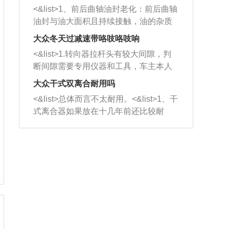
平底锅两耳，然后往左打半圈、一圈、
西取出来。但如果是因为积碳过多引起
<&list>1、前后曲轴油封老化：前后曲轴
一圈半的练习，往右同样也要打相同的
的堵塞，就需要将三元催化器泡在草酸
油封与油大面积且持续接触，油的杂质
圈数。 <&list>3、最后强调要反复练
中进行清洗。 <&list>3、也可以利用清
和发动机内持续温度变化使其密封效果
习，这样就可以形成肌肉记忆，在真实
大众冬天过减速带咯吱咯吱响
洗剂对堵塞的情况得到解决，将清洗剂
逐渐减弱，导致渗油或漏油。<&list>2、
驾驶车辆时，不需要记忆也能打好方
放在燃油箱中，与燃油混合后，车辆启
<&list>1.转向器拉杆头有较大间隙，判
活塞间隙过大：积碳会使活塞环与缸体
向。
动时，就可以和汽油一起进入到燃烧
断间隙需要专用仪器和工具，车主本人
的间隙扩大，导致机油流入燃烧室中，
室，最后形成废气排出，就可以让三元
无法制作，需要将车辆送到修理厂或4s
造成烧机油。<&list>3、机油粘度。使用
大众干式双离合耐用吗
催化器得到清洗，排气管堵塞的情况就
店；<&list>2.车辆半轴套管防尘罩破
机油粘度过小的话，同样会有烧机油现
<&list>总体而言不太耐用。<&list>1、干
能够得到解决。
裂，破裂后会出现漏油现象，使半轴磨
象，机油粘度过小具有很好的流动性，
式离合器如果放在十几年前还比较耐
损严重，磨损的半轴容易损坏，产生异
容易窜入到气缸内，参与燃烧。<&list>
用，但是由于现在的汽车发动机动力输
响；<&list>3.稳定器的转向胶套和球头
4、机油量。机油量过多，机油压力过
出越来越高，使得干式离合器散热不足
老化，一般是使用时间过长造成的。解
大，会将部分机油压入气缸内，也会出
的缺陷也逐渐暴露出来。<&list>2、由于
决方法是更换新的质量好的转向橡胶套
现烧机油。<&list>5、机油滤清器堵塞：
干式双离合的工作环境暴露在空气中，
和球头。
会导致进气不畅，使进气压力下降，形
而离合器的散热也是通离合器罩上面的
成负压，使机油在负压的情况下吸入燃
几个小孔来进行散热。但是在行驶过程
烧室引起烧机油。<&list>6、正时齿轮或
中变速箱需要换挡，就不得不使得离合
链条磨损：正时齿轮或链条的磨损会引
器频繁工作。<&list>3、长时间的低速行
起气阀和曲轴的正时不同步。由于轮齿
驶以及过于频繁的启停，导致离合器的