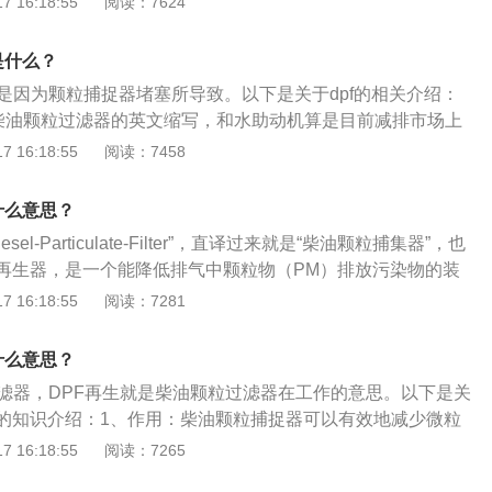
 16:18:55
阅读：7624
，会增加DPF堵塞的几率；3、长期低速行驶：低速行驶会降
效率，此时排气管内的细小颗粒会增多。
是什么？
般是因为颗粒捕捉器堵塞所导致。以下是关于dpf的相关介绍：
是柴油颗粒过滤器的英文缩写，和水助动机算是目前减排市场上
装置。DPF，相当于给柴油车排气系统加了一个口罩，通过过
 16:18:55
阅读：7458
降低排气中颗粒物PM的装置，属于先排放后收集。2、作用：
内部混合的过滤装置捕捉颗粒，例如扩散沉淀、惯性沉淀或者
什么意思？
效地净化排气中70％～90％的颗粒，是净化柴油机颗粒物最有
sel-Particulate-Filter”，直译过来就是“柴油颗粒捕集器”，也
之一，简单来说就是通过过滤来降低排气中颗粒物（PM）的一
再生器，是一个能降低排气中颗粒物（PM）排放污染物的装
、壁流式过滤器：DPF一般采用壁流式过滤器，依靠交替封堵
 16:18:55
阅读：7281
迫气流通过多孔壁而实现颗粒的捕捉。前级DOC催化器氧化与
的NO生成NO2。2、有效去除PM：进入DPF后，NO2分子
什么意思？
50℃左右）即可断裂，产生的氧气与被捕捉的C颗粒燃烧形成C
过滤器，DPF再生就是柴油颗粒过滤器在工作的意思。以下是关
的普通行驶工况都能满足DPF中的再生温度（250℃~500℃）
的知识介绍：1、作用：柴油颗粒捕捉器可以有效地减少微粒
除PM。
集废气中的微粒物，然后再对捕集的微粒进行氧化，使颗粒捕
 16:18:55
阅读：7265
滤器的再生是指在DPF长期工作中，捕捉器里的颗粒物逐渐增