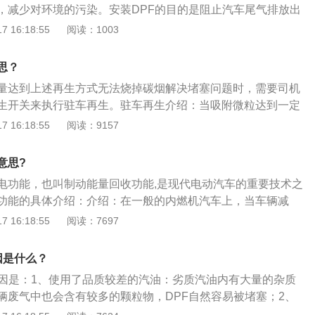
，减少对环境的污染。安装DPF的目的是阻止汽车尾气排放出
常在市区内走走停停，不能快速行驶的情况下，微粒捕集器容
物经过过滤来减少排气里面的颗粒物。柴油颗粒物过滤系统DP
 16:18:55
阅读：1003
器堵塞后需要按下再生按钮，这样可以让发动机快速空转，提
混合的过滤系统捕获颗粒物，比如扩散沉淀、惯性沉淀或是线
温度，将微粒捕集器内的微小颗粒燃烧。
F设备一般是柴油汽车排放系统里边，是经过表层和里边混合的
思？
颗粒物，大部分能高效的过滤掉排气里边70%-90%的颗粒物，
量达到上述再生方式无法烧掉碳烟解决堵塞问题时，需要司机
颗粒物的方式里边是最直接高效的办法，总得来说便是可以过
生开关来执行驻车再生。驻车再生介绍：当吸附微粒达到一定
高效设备。DPF是能够快速的处理掉排气里面百分之七十到百
端燃烧器自动点火燃烧，把吸附在金属纤维毡颗粒全部都烧掉，
 16:18:55
阅读：9157
，是净化处理柴油机颗粒物最有效、最直接的办法中的一种，
碳排到空气里。这个过程就需要电控系统以及催化剂加入。而
商品化。在城市、堵车等低速低负荷工况运行一段时间后，司
是“DPF再生”。驻车再生原理：驻车再生叫DPF安装在柴油
的再生按钮来执行再生。通常当再生指示灯点亮后就可以执行
意思?
起过滤作用，主要吸附尾气中颗粒物，例如微粒、碳氢化合
烬不能通过加热或燃烧消除，所以会一直存在于DPF中。正常
电功能，也叫制动能量回收功能,是现代电动汽车的重要技术之
及硫等等，防止排入大气层造成环境污染。使用DPF，可以减
4/CK-4级别的机油、国六的柴油)，DPF运行一段里程后，灰烬会
功能的具体介绍：介绍：在一般的内燃机汽车上，当车辆减
0%以上的烟灰。
所以为了保证DPF能够正常使用，要经常清洗，如果遇到更换的
的运动能量通过制动系统而转变为热能，并向大气中释放。而
 16:18:55
阅读：7697
正规厂家更换。
种被浪费掉的运动能量可通过制动能量回收技术转变为电能并
并进一步转化为驱动能量。例如，当车辆起步或加速时，需要
因是什么？
机驱动力成为发动机的辅助动力，使电能获得有效应用。
原因是：1、使用了品质较差的汽油：劣质汽油内有大量的杂质
辆废气中也会含有较多的颗粒物，DPF自然容易被堵塞；2、
油：低灰分机油内很少杂质，比较适合国六车型使用。如果没