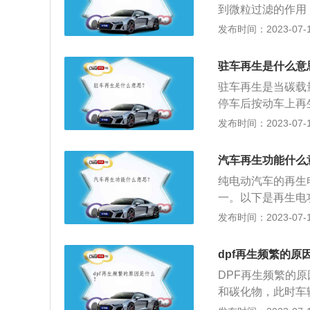
到微粒过滤的作用
燃烧。如果汽车经
微小而有毒的颗粒
发布时间：2023-07-17
易堵塞。微粒捕集
F经过表层和里边
高微粒捕集器内的
性拦截。汽车DP
驻车再生是什么意
过滤系统来过滤掉
驻车再生是当碳载
在净化处理柴油机
停车后按动车上再
滤掉颗粒物的一类
量之后，DPF尾
发布时间：2023-07-17
分之九十的颗粒物
变成无害的二氧化
已在国际上完成了
这一燃烧自净过程便
机停车后扳动车上
汽车再生功能什么
发动机排放系统中
原地再生，由于灰
纯电动汽车的再生
物、氮氧化合物以
情况下(使用CJ-
一。以下是再生电
少柴油机排放中9
逐渐堵塞DPF。
速、制动时，车辆
发布时间：2023-07-17
情况，要及时选择
在电动汽车上，这
储存于蓄电池中，
dpf再生频繁的原
增大驱动力时，电
DPF再生频繁的
和碳化物，此时车
没有使用低灰分机