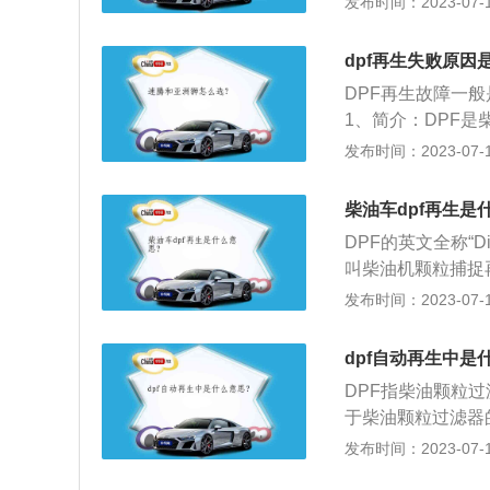
发布时间：2023-07-17
有使用低灰分机油
低车辆燃油的燃烧
dpf再生失败原因
DPF再生故障一
1、简介：DPF
比较火的尾气处理
发布时间：2023-07-17
滤捕捉颗粒物，来
作用是通过表面和
柴油车dpf再生是
线性拦截，能够有
DPF的英文全称“Die
效、最直接的方法
叫柴油机颗粒捕捉
种装置。
置。扩展资料：1
发布时间：2023-07-17
载体孔进出口，强
柴油机缸内燃烧产生
dpf自动再生中是
键在较低温度（2
DPF指柴油颗粒
O2。柴油机大部分
于柴油颗粒过滤器
因此可以有效地去
物的排放，它先捕
发布时间：2023-07-17
捉器再生。所谓过