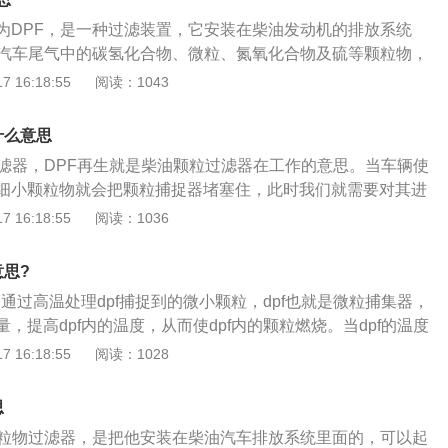
件，需要系统主动的创作条件来处理颗粒物。在机车的排放系
为DPF，是一种过滤装置，它安装在柴油发动机的排放系统
刚砂进行堵塞，从而堵住颗粒物的排放。数据显示，这一举措
附汽车尾气中的碳氢化合物、微粒、氮氧化合物及硫等颗粒物，
量减少高达80%。DPF通过表面和内部混合的过滤装置捕捉颗
物达到一定数量后，DPF的尾端燃烧器就会点火烧掉这些细微
 16:18:55
阅读：1043
、惯性沉淀或者线性拦截，能够有效地净化排气中70%～90%
生成二氧化碳排放出去，这个燃烧自净过程就被称为DPF再
油机颗粒物最有效、最直接的方法之一，已在国际上实现了商
F可以有效减少柴油机排放中九成以上的烟灰。DPF有三种工作
或美国2010排放法规，柴油机排气后处理系统将会更加复杂，
什么意思
、手动再生以及随时再生。自动再生，DPF指示灯的颜色为绿
化器（DOC）、柴油颗粒过滤器（DPF）、选择性催化还原器
过滤器，DPF再生就是柴油颗粒过滤器在工作的意思。当车辆使
预；手动再生，DPF指示灯的颜色为黄色，指示灯发出闪烁信
为一体来控制柴油机排放。随着炭烟颗粒的不断生成，DPF内部
细小颗粒物就会把颗粒捕捉器堵塞住，此时我们就需要对其进
80公里的情况下；随时再生，任意时间都可以进行操作，这种
逐渐增多，导致废气排气阻力升高，发动机的油耗和动力受到
这个清洁的过程称之为DPF再生。DPF目前已经大面积搭载在
 16:18:55
阅读：1036
区内行驶的车主进行使用。
影响。发动机控制单元通过废气压力传感器监测DPF内部的压
PF搭配尿素喷射系统能大大降低柴油车的排气污染，因此DPF
单元监测到DPF内部压力达到一定值时，废气便很难排出，极
标准配置。关于柴油颗粒过滤器的知识介绍：1、作用。柴油
意思?
的动力性和燃油经济性。此时发动机控制单元控制自行进行炭
效地减少微粒物质的排放，它先捕集废气中的微粒物，然后再
工作，将集聚在DPF内部的炭烟颗粒通过高温燃烧掉，实现DP
是通过高温处理dpf捕捉到的微小颗粒，dpf也就是微粒捕集器，
氧化，使颗粒捕捉器再生。所谓过滤器的再生是指在DPF长期
现阶段早已大规模配用在国六柴油汽车中，DPF配搭尿素溶液喷
，提高dpf内的温度，从而使dpf内的颗粒燃烧。当dpf的温度
的颗粒物逐渐增加会引起发动机背压升高，导致发动机性能下
度降低柴油汽车的排气管环境污染，因而DPF变成了国六柴油
上的时候，dpf内的颗粒物就会开始氧化以及燃烧，如果不能达
 16:18:55
阅读：1028
。柴油颗粒过滤器DPF通过表面和内部混合的过滤装置捕捉颗
PF再生的过程一般必须10-15分钟，在这个过程中车辆汽车
燃烧，从而出现堵塞情况。微粒捕集器一般安装在柴油汽车的
、惯性沉淀或者线性拦截。
高转速比以提高排气管溫度，高溫会立即把颗粒物点燃掉。假
有效的捕捉排气中的微小颗粒，捕捉量可以达到百分之70以
思
过程中歇火，车辆的排气管溫度便没法升高，颗粒物也就没法
可以减少柴油发动机的烟尘，有效率能达到百分之九十以上。
颗粒物过滤器，是把他安装在柴油汽车排放系统里面的，可以起
，微粒捕集器内的温度会升高，捕捉到的微小颗粒也可以随之