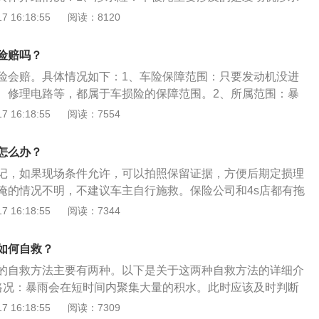
那么保险公司将不予赔偿。
，保险车辆在使用过程中因发动机进水后导致的发动机的直接
 16:18:55
阅读：8120
赔偿。2、涉水险赔付范围：投保车辆在涉水路段行驶或被水
机损坏，才适用涉水险的理赔条款，涉水险只赔偿车辆发动机
险赔吗？
进水导致的车辆受损，一律按车损险的条款理赔。
险会赔。具体情况如下：1、车险保障范围：只要发动机没进
、修理电路等，都属于车损险的保障范围。2、所属范围：暴
害，属于机动车损失保险（简称车损险）所涵盖的保险责任。
 16:18:55
阅读：7554
如下：1、车损险：是一种汽车商业保险。2、规定：被保险人
在驾驶保险车辆时发生保险事故而造成保险车辆受损时，保险
怎么办？
应予以赔偿。
记，如果现场条件允许，可以拍照保留证据，方便后期定损理
淹的情况不明，不建议车主自行施救。保险公司和4s店都有拖
行联系救援公司进行拖车，拖车费用一般会由保险公司承担；
 16:18:55
阅读：7344
泡，车身部件遭受的影响也会随之加大，应尽快联系保险公司
拓展资料：1、车被淹的危害：（1）被水浸泡过的车极易导致
如何自救？
短使用寿命，降低安全性能。（2）水浸车会造成机动车的电
的自救方法主要有两种。以下是关于这两种自救方法的详细介
致机动车在行驶过程中因短路而突然熄火、自燃，后果不堪设
路况：暴雨会在短时间内聚集大量的积水。此时应该及时判断
辆的维修费用非常昂贵，如果是重度进水，那么车辆的维修费
水驾驶。应该尽量把车辆停放在较高的地带。2、被困在密闭
 16:18:55
阅读：7309
车价的50%以上。2、防止车辆被淹的方法：（1）车辆停放应