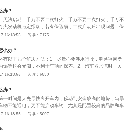
用尖锐的插头敲打击侧窗玻璃，或从后备箱和天窗处逃生。天
。（2）如果车辆平时是停在小区的地下车库，最好向物业公
控的方式打开，且强度较弱。3、其他：汽车逃生器是最新款
检查，保障排水系统正常运作。（3）车辆在行驶途中遇到涉
么办？
小巧实用，便于携带，是出现紧急情况的理想逃生工具。能迅
车速，车速过快容易将水冲起来。如果不能确保车辆可以顺利
，无法启动，千万不要二次打火，千万不要二次打火，千万不
切割安全带，依靠弹簧冲击头击碎车窗玻璃。
果断放弃前行。
打火发动机肯定报废，若有保险项，二次启动后出现问题，保
。以下是相关介绍：1、如何采取措施：第一时间给汽车断
 16:18:55
阅读：7175
，通电之后就会烧掉很多零部件，将汽车的挡位直接挂到空挡
动机是不能强行启动的，如果强行启动会对发动机的损伤非常
怎么办？
联系4s店或者是联系周边的汽车维修厂找拖车来把汽车拖去维
体有以下几个解决方法：1、尽量不要涉水行驶，电路容易受
人员确认车辆没有打火启动过，提醒工作人员维修的时候也不
内饰等也会受潮，不利于车辆的保养。2、汽车被水淹时，关
修工单上，确认自己没有启动，尽早让保险公司来核定损失，
动，然后打救援电话。3、想办法用扳手把紧固电瓶线的螺丝
 16:18:55
阅读：6580
车子进行拍照留存。
线拆下来。4、留意和检查车载系统的情况。5、自动变速箱进
变速箱，重新灌入变速箱油。6、吹干车辆的线路。7、刹车
么办？
地板、地胶的清理，座椅、座套的清洗等也要及时进行。
第一时间是人先尽快离开车内，移动到安全较高的地势，当暴
车辆不能通电，更不能启动车辆，尤其是配置较高的品牌和车
援，将车辆拖至4S店或维修店进行全面的检查。需要注意施救
 16:18:55
阅读：5007
可以先断开车辆电池电源，通常拆卸电池的负极接线桩，变速
置，以免造成拖车过程中的误操作启动，扩大对车辆的损失，
办