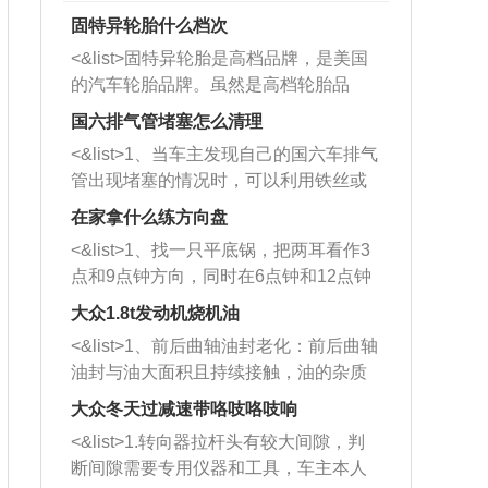
固特异轮胎什么档次
<&list>固特异轮胎是高档品牌，是美国
的汽车轮胎品牌。虽然是高档轮胎品
牌，但是中高低端的轮胎都有生产，这
国六排气管堵塞怎么清理
也是为了更好的开拓市场。
<&list>1、当车主发现自己的国六车排气
管出现堵塞的情况时，可以利用铁丝或
者是细棍，直接将杂物给取出来，如果
在家拿什么练方向盘
堵塞情况比较严重，也可以采取应急措
<&list>1、找一只平底锅，把两耳看作3
施。 <&list>2、直接利用木棍将所有的
点和9点钟方向，同时在6点钟和12点钟
杂物推到排气管里面的位置处，然后将
方向做一个标记。 <&list>2、双手握住
三元催化器拆解开，就可以将堵塞的东
大众1.8t发动机烧机油
平底锅两耳，然后往左打半圈、一圈、
西取出来。但如果是因为积碳过多引起
<&list>1、前后曲轴油封老化：前后曲轴
一圈半的练习，往右同样也要打相同的
的堵塞，就需要将三元催化器泡在草酸
油封与油大面积且持续接触，油的杂质
圈数。 <&list>3、最后强调要反复练
中进行清洗。 <&list>3、也可以利用清
和发动机内持续温度变化使其密封效果
习，这样就可以形成肌肉记忆，在真实
大众冬天过减速带咯吱咯吱响
洗剂对堵塞的情况得到解决，将清洗剂
逐渐减弱，导致渗油或漏油。<&list>2、
驾驶车辆时，不需要记忆也能打好方
放在燃油箱中，与燃油混合后，车辆启
<&list>1.转向器拉杆头有较大间隙，判
活塞间隙过大：积碳会使活塞环与缸体
向。
动时，就可以和汽油一起进入到燃烧
断间隙需要专用仪器和工具，车主本人
的间隙扩大，导致机油流入燃烧室中，