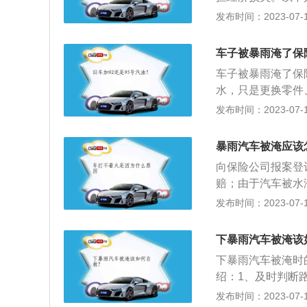
机而造成了损害，
险，在保险期间内
发布时间：2023-07-17
损毁，保险人负责
淹没后导致的发动
车子被暴雨淹了保
的损坏，其他部位
车子被暴雨淹了保
水，只是更换零件
雨作为一种自然灾
发布时间：2023-07-17
有关车损险的资料
或其允许的驾驶员
暴雨汽车被淹应该
公司在合理范围内
向保险公司报案登
赔；由于汽车被水
车救援服务，或自
发布时间：2023-07-17
如果车辆长时间浸
进行定损。以下是
下暴雨汽车被淹该
车身部件生锈，缩
下暴雨汽车被淹时
线腐蚀、生锈，导
绍：1、及时判断
想。（3）水浸车
路况并尽量避免涉
发布时间：2023-07-17
用可能已经占了原