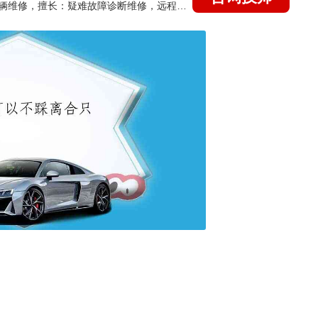
国家认证的汽车维修技师，15年德美日等各系车辆维修，擅长：疑难故障诊断维修，远程维修技术指导