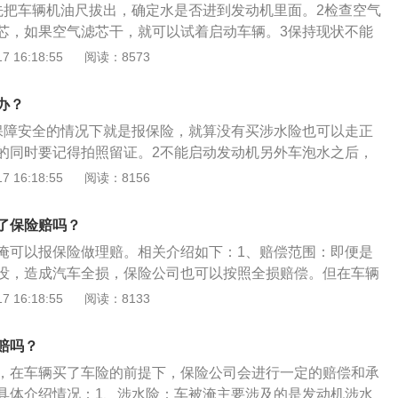
先把车辆机油尺拔出，确定水是否进到发动机里面。2检查空气
芯，如果空气滤芯干，就可以试着启动车辆。3保持现状不能
火就会导致发动机损坏。4向保险公司寻求赔偿如果买了车损
 16:18:55
阅读：8573
止状态下。赶紧打保险公司电话。
办？
保障安全的情况下就是报保险，就算没有买涉水险也可以走正
的同时要记得拍照留证。2不能启动发动机另外车泡水之后，
动机，如果对发动机产生二次伤害，这时保险公司有权利不进
 16:18:55
阅读：8156
修车辆被洪水淹没之后，维修必不可少，如果水位只是到地板
机一般没有问题。4彻底清洗将座套地毡拆下来，进行彻底清
了保险赔吗？
的水渍，拿布擦干即可。5检查机械部分检查汽车各个机械部
淹可以报保险做理赔。相关介绍如下：1、赔偿范围：即便是
一般要到正规的修理厂去修理。
没，造成汽车全损，保险公司也可以按照全损赔偿。但在车辆
强行发动车辆所造成的损失的情况下，保险公司不予赔偿。或
 16:18:55
阅读：8133
在可预见发生故障的情况下，车主依然涉水行驶造成的车辆损
赔偿。2、涉水险：涉水险是一种新衍生的车险险种，这个险
赔吗？
发动机购买的附加险。它主要是保障车辆在积水路面涉水行驶
，在车辆买了车险的前提下，保险公司会进行一定的赔偿和承
动机损坏可给予赔偿。但是如果被水淹后车主还强行启动发动
具体介绍情况：1、涉水险：车被淹主要涉及的是发动机涉水