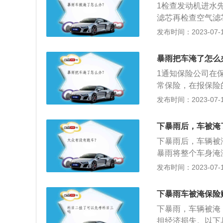
1检查发动机进水
滤芯再检查空气滤
启动车子，强行打
发布时间：2023-07-17
险，且车子是在静
暴雨把车淹了怎么
1通知保险公司在
常保险，在报保险
就不能再次启动发
发布时间：2023-07-17
行赔偿。3车辆维
处，这时候的发动
下暴雨后，车被淹
洗，至于车内残留
下暴雨后，车辆被
分是否表现正常，
暴雨将整个车身淹
被淹后，车主仍然
发布时间：2023-07-17
在遇到道路积水，
失，保险公司不会
下暴雨车被淹保险
种主要是指车主为
下暴雨，车辆被淹
或被水淹后致使发
担经济损失。以下