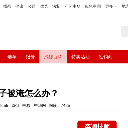
插画
健康
公益
优选
法制
守艺中华
应急中国
更多
地
选车
报价
汽修百科
特卖活动
经销商
子被淹怎么办？
8:55
原创
来源：中华网
阅读：7485
咨询技师