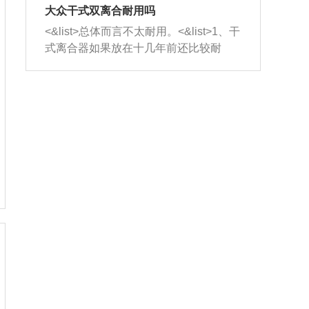
室，最后形成废气排出，就可以让三元
无法制作，需要将车辆送到修理厂或4s
造成烧机油。<&list>3、机油粘度。使用
大众干式双离合耐用吗
催化器得到清洗，排气管堵塞的情况就
店；<&list>2.车辆半轴套管防尘罩破
机油粘度过小的话，同样会有烧机油现
<&list>总体而言不太耐用。<&list>1、干
能够得到解决。
裂，破裂后会出现漏油现象，使半轴磨
象，机油粘度过小具有很好的流动性，
式离合器如果放在十几年前还比较耐
损严重，磨损的半轴容易损坏，产生异
容易窜入到气缸内，参与燃烧。<&list>
用，但是由于现在的汽车发动机动力输
响；<&list>3.稳定器的转向胶套和球头
4、机油量。机油量过多，机油压力过
出越来越高，使得干式离合器散热不足
老化，一般是使用时间过长造成的。解
大，会将部分机油压入气缸内，也会出
的缺陷也逐渐暴露出来。<&list>2、由于
决方法是更换新的质量好的转向橡胶套
现烧机油。<&list>5、机油滤清器堵塞：
干式双离合的工作环境暴露在空气中，
和球头。
会导致进气不畅，使进气压力下降，形
而离合器的散热也是通离合器罩上面的
成负压，使机油在负压的情况下吸入燃
几个小孔来进行散热。但是在行驶过程
烧室引起烧机油。<&list>6、正时齿轮或
中变速箱需要换挡，就不得不使得离合
链条磨损：正时齿轮或链条的磨损会引
器频繁工作。<&list>3、长时间的低速行
起气阀和曲轴的正时不同步。由于轮齿
驶以及过于频繁的启停，导致离合器的
或链条磨损产生的过量侧隙，使得发动
温度不断升高，而低速行驶时空气流动
机的调节无法实现：前一圈的正时和下
效率不高，无法将离合器中的热量有效
一圈可能就不一样。当气阀和活塞的运
的带走，导致离合器内部的温度不断升
动不同步时，会造成过大的机油消耗。
高，加速离合器的磨损。
解决方法：更换正时齿轮或链条。<&list
>7、内垫圈、进风口破裂：新的发动机
设计中，经常采用各种由金属和其他材