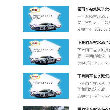
环境时：应该及时
尽量避免低洼路段
窗通常可以通过电
司提醒，做好汛期
暴雨车被水淹了怎
的汽车安全用品。
水环境，应控制好
一旦车辆被水淹没
速地取下来用刀片
通过涉水路面，应
要二次打火，二次
险公司也不予赔付
发布时间：2023-07-17
电，如果汽车泡水
上，被水泡过的发
下暴雨车被水淹了
大。2、采取步骤
下暴雨车被水淹具
修，和维修站工作
损，里面的地板、
要启动并且写在维
闭发动机，不再启
发布时间：2023-07-17
并协助维修人员给
松开，把电瓶负极
水，就要拆洗自动
下暴雨车被水淹怎
油、机油的更换，
下暴雨车被水淹，
雨和雨水退去后，
型，要寻求拖车救
发布时间：2023-07-17
拖车到来前，车主
箱挡位选择空挡位
暴雨汽车被淹怎么