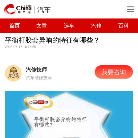
汽车
首页
文章
选车
汽修
百科
平衡杆胶套异响的特征有哪些？
2023-07-17 16:18:55
汽修技师
我要咨询
汽车维修技师