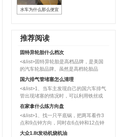
水车为什么那么便宜
推荐阅读
固特异轮胎什么档次
<&list>固特异轮胎是高档品牌，是美国
的汽车轮胎品牌。虽然是高档轮胎品
牌，但是中高低端的轮胎都有生产，这
国六排气管堵塞怎么清理
也是为了更好的开拓市场。
<&list>1、当车主发现自己的国六车排气
管出现堵塞的情况时，可以利用铁丝或
者是细棍，直接将杂物给取出来，如果
在家拿什么练方向盘
堵塞情况比较严重，也可以采取应急措
<&list>1、找一只平底锅，把两耳看作3
施。 <&list>2、直接利用木棍将所有的
点和9点钟方向，同时在6点钟和12点钟
杂物推到排气管里面的位置处，然后将
方向做一个标记。 <&list>2、双手握住
三元催化器拆解开，就可以将堵塞的东
大众1.8t发动机烧机油