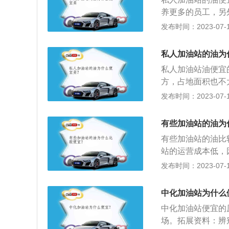
营加油站在巨大的
相信很多人愿意选
养更多的员工，另
少。人员成本优势
所以到私人加油站
发布时间：2023-07-17
不用供着数以万计
站，可能在油价低
节省了大把大把的
格出售，这样同样
候大量购买成品油
私人加油站的油为
证，可能还会有勾
优势获取利润，只
私人加油站油便宜
4、私人加油站，
方，占地面积也不
在运输的时候也不
户，会加大优惠力
发布时间：2023-07-17
贵；而私人加油站
作为货源，自然价
有些加油站的油为
累积得很快，油耗
有些加油站的油比
品一样，采用薄利
站的运营成本低，
法；价格低一点之
较低，房屋租金低
发布时间：2023-07-17
销活动，从而吸引
为了安全问题还是
中化加油站为什么
中化加油站便宜的
场。拓展资料：辨