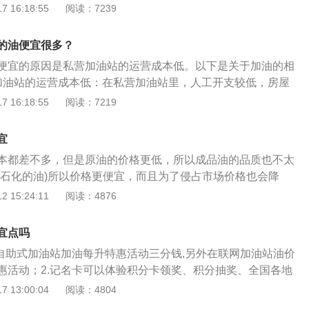
色。在正常情况下汽油的颜色是水白色。如果颜色变深，可能
 16:18:55
阅读：7239
过长，已经发生化学反应。2、使用情况：看看油耗是否有增
否有粘性物质，如果出现那说明它是劣质汽油。使用时会不会
的油便宜很多？
点火会不会困难等问题。3、闻气味：轻轻扇动汽油的气味，
便宜的原因是私营加油站的运营成本低。以下是关于加油的相
，如辛辣烟，异味，这意味着汽油含有过多的硫，通常含有其
加油站的运营成本低：在私营加油站里，人工开支较低，房屋
：手指沾油然后用手指摩擦几次。如果手指的油腻感越强，与
自然就低些。或许是私营加油站口碑不太好，基本上会做一些
 16:18:55
阅读：7219
的质量不是很好。或者在手上倒一点油，如果油迅速蒸发，说
而吸引更多的车主朋友前来加注燃油，并寄希望于薄利多销，
2、固定一个加油站去加油：私营加油站的开支较小，无论是
宜
工成本，都是比两桶油加油站低得多。但是在一些偏远地区的
本都差不多，但是原油的价格更低，所以成品油的品质也不太
并不会有燃油促销活动，毕竟前往加油的车辆并不多，优惠与
比石化的油)所以价格更便宜，而且为了侵占市场价格也会降
并不大。但是车主需要注意的是，选择私营加油站加油，为了
于国标的企标，靠近原产地，打开市场投入，炼油成本与原油
 15:24:11
阅读：4876
固定一个加油站去加油，不建议频繁性地更换加油站。
私营加油站，南京悦孚石化有限公司，2014年12月03日成
第3类易燃液体和第8类腐蚀品销售。
宜点吗
在自助式加油站加油每升特惠活动三分钱,另外在联网加油站油价
惠活动；2.记名卡可以体验积分卡领奖、积分抽奖、全国各地
商户特惠活动等很多活动,也有许多不定时进行的特惠活动,例如
 13:00:04
阅读：4804
储值免抵押金、储值送好礼等,每一年都会有。加油卡上面有一个