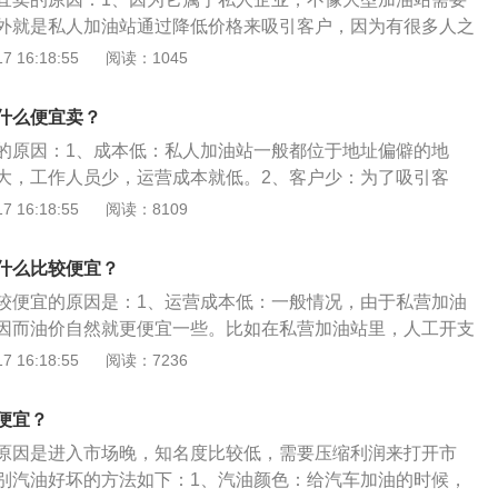
压迫面前，只能打起价格战，借此来吸引轴。3、人员成本
择更有口碑保证的大型油站。
外就是私人加油站通过降低价格来吸引客户，因为有很多人之
是民营加油站的特点，民营加油站不需要国企体制那样庞大，
加油，就是为了能够省一定的费用。2、还有就是私人加油
 16:18:55
阅读：1045
的人，几个人也就就能够让一个加油站正常营业，在人员上就
的时候会大量购买成品油，在油价上涨以后，以低于中石化价
金钱。除此之外，民营加油站也会出一些奇招，在油价低的时
也能获取更高的利润。3、私人加油站的质量也没有办法保
，等到油价上涨后以低于中石油中石化的价格出售，凭借价格
什么便宜卖？
兑的情况。总之都是为了获取更高的利润，才会便宜卖的。
要在油品变质前能把油卖出就没有打错算盘。
的原因：1、成本低：私人加油站一般都位于地址偏僻的地
一般是直接和炼油厂合作，在中间的成本上节省了很多费用，
大，工作人员少，运营成本就低。2、客户少：为了吸引客
像国企加油站那样复杂，所以也会造成油更便宜。
度。3、油品来源不一样：正规加油站的油品好、自然价格
 16:18:55
阅读：8109
为了保证利润，自然就会在油品上想主意，找一些地区炼化厂
格就会便宜一些。但是长期使用低油品的燃油，汽车的积碳会
什么比较便宜？
增加、加速无力是最常见的表现。4、薄利多销：和卖其他产
较便宜的原因是：1、运营成本低：一般情况，由于私营加油
多销的策略来获得尽可能多的利润，这是经济学里面常用的方
因而油价自然就更便宜一些。比如在私营加油站里，人工开支
后，很多车主就会为了一箱油能省不少钱而选择私人加油站。
，日常开销自然就低一些。私营加油站还会经常做一些油价促
 16:18:55
阅读：7236
更多的车主朋友前来加油，赚取一部分收益。2、安全问题：
尽量固定一个加油站去加油，不建议频繁的更换加油站。
便宜？
原因是进入市场晚，知名度比较低，需要压缩利润来打开市
别汽油好坏的方法如下：1、汽油颜色：给汽车加油的时候，