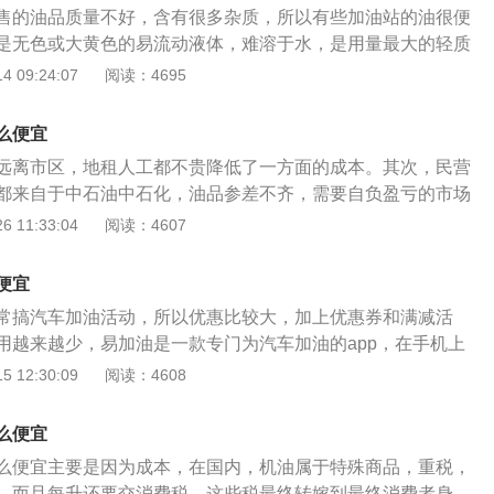
售的油品质量不好，含有很多杂质，所以有些加油站的油很便
在汽车使用手册上标明，我国最大型的汽油品牌是中国石油和
是无色或大黄色的易流动液体，难溶于水，是用量最大的轻质
发动机的重要燃料。根据用途可以将汽油产品分为航空汽油、
 09:24:07
阅读：4695
油三种，航空汽油和车用汽油主要用于汽油机的燃料，被广泛
车等交通工具使用。溶剂汽油则用于合成橡胶，油漆等生产使
么便宜
特性是蒸发性，抗爆性，安稳性和腐蚀性。使用含有杂质的汽
远离市区，地租人工都不贵降低了一方面的成本。其次，民营
活塞等部件出现积炭现象，导致发动机的性能输出下降，所以
都来自于中石油中石化，油品参差不齐，需要自负盈亏的市场
比较低的价格。92号与95号汽油最大的区别在于1.两者的正
 11:33:04
阅读：4607
例不同。92号汽油的含义是含有92%的异辛烷，8%的正庚
5号汽油的含义则是含有95%的异辛烷，5%的正庚烷。异辛烷
便宜
性就越好。一般建议车主在加油时，一定要遵守油箱盖内测建
常搞汽车加油活动，所以优惠比较大，加上优惠券和满减活
要随意更改加油的种类，以免对爱车造成损坏，如误加汽油，
用越来越少，易加油是一款专门为汽车加油的app，在手机上
待专业人士处理。汽油的储存最好使用的是金属容器，切记储
。汽油在常温下是无色或大黄色的易流动液体，难溶于水，是
 12:30:09
阅读：4608
紧，防止汽油分子的扩散。储存汽油的地方应该要防火、防电
油产品，是汽车发动机的重要燃料。根据用途可以将汽油产品
放在阴凉以及通风的地方。不可存放在密闭的空间，也不可将
用汽油和溶剂汽油三种，航空汽油和车用汽油主要用于汽油机
的过于满，需要留出一定的空间，让汽油分子有空间活动。因
么便宜
用于汽车，摩托车等交通工具使用。溶剂汽油则用于合成橡
会发生体积膨胀导致容易变大，此时如果没有留出一定的空
么便宜主要是因为成本，在国内，机油属于特殊商品，重税，
用。使用含有杂质的汽油容易使发动机内活塞等部件出现积炭
现汽油容器破裂等情况。汽油属于易挥发液体，自燃点在250
，而且每升还要交消费税，这些税最终转嫁到最终消费者身