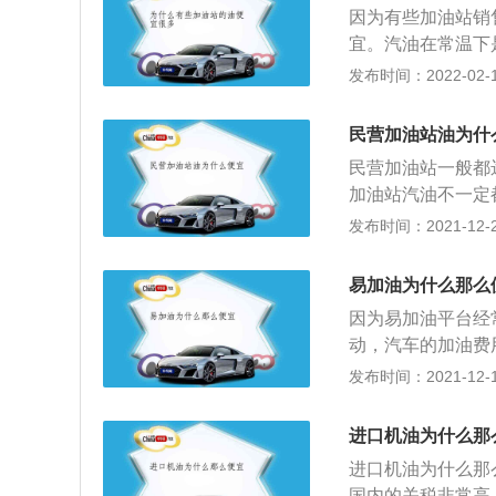
因为有些加油站销
使用的汽油排号会
宜。汽油在常温下
中石化。
石油产品，是汽车
发布时间：2022-02-14
车用汽油和溶剂汽
运用于汽车，摩托
民营加油站油为什
用，汽油最重要的
民营加油站一般都
油容易使发动机内
加油站汽油不一定
不能贪图便宜。
竞争因素也决定了他
发布时间：2021-12-26
庚烷和异辛烷的比
烷；同样道理，9
易加油为什么那么
的比例越高，抗暴
因为易加油平台经
议加油的号数，不
动，汽车的加油费
切记不要点火。等
直接支付加油费用
发布时间：2021-12-15
存的盖子一定要拧
用量最大的轻质石
以及防热源，需要
分为航空汽油、车
储存汽油的容易装
进口机油为什么那
的燃料，被广泛运
为在汽油受热后，
进口机油为什么那
胶，油漆等生产使
间，甚至还可能出
国内的关税非常高