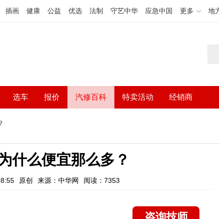
插画
健康
公益
优选
法制
守艺中华
应急中国
更多
地
选车
报价
汽修百科
特卖活动
经销商
？
为什么便宜那么多？
8:55
原创
来源：中华网
阅读：7353
咨询技师