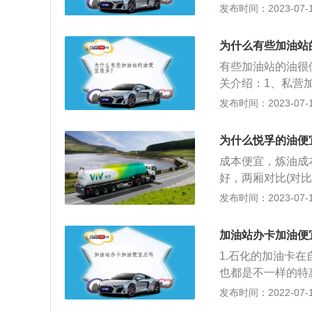
注意观察汽油的颜
发布时间：2023-07-17
表明汽油放置时间
加。查看排气管是
为什么有些加油站
有发生爆震情况，
有些加油站的油很
如果有刺激性气味
关介绍：1、私营
他杂质。4、手感
租金低，日常开销
发布时间：2023-07-17
机油一样，说明油
油价促销活动，从
明油的质量很好。
赚取一部分收益。
为什么悦孚的油便
日常管理，还是人
成本便宜，炼油成
私营加油站，往往
好，两厢对比(对
否多销售情况影响
低。符合国标和高
发布时间：2023-07-12
安全问题还是尽量
一样，悦孚石化属于
立，经营范围包括
加油站办卡加油便
1.石化的加油卡
也都是不一样的特
道路免费的救援、
发布时间：2022-07-17
储值送保险服务,