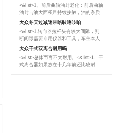
平底锅两耳，然后往左打半圈、一圈、
西取出来。但如果是因为积碳过多引起
<&list>1、前后曲轴油封老化：前后曲轴
一圈半的练习，往右同样也要打相同的
的堵塞，就需要将三元催化器泡在草酸
油封与油大面积且持续接触，油的杂质
圈数。 <&list>3、最后强调要反复练
中进行清洗。 <&list>3、也可以利用清
和发动机内持续温度变化使其密封效果
习，这样就可以形成肌肉记忆，在真实
大众冬天过减速带咯吱咯吱响
洗剂对堵塞的情况得到解决，将清洗剂
逐渐减弱，导致渗油或漏油。<&list>2、
驾驶车辆时，不需要记忆也能打好方
放在燃油箱中，与燃油混合后，车辆启
<&list>1.转向器拉杆头有较大间隙，判
活塞间隙过大：积碳会使活塞环与缸体
向。
动时，就可以和汽油一起进入到燃烧
断间隙需要专用仪器和工具，车主本人
的间隙扩大，导致机油流入燃烧室中，
室，最后形成废气排出，就可以让三元
无法制作，需要将车辆送到修理厂或4s
造成烧机油。<&list>3、机油粘度。使用
大众干式双离合耐用吗
催化器得到清洗，排气管堵塞的情况就
店；<&list>2.车辆半轴套管防尘罩破
机油粘度过小的话，同样会有烧机油现
<&list>总体而言不太耐用。<&list>1、干
能够得到解决。
裂，破裂后会出现漏油现象，使半轴磨
象，机油粘度过小具有很好的流动性，
式离合器如果放在十几年前还比较耐
损严重，磨损的半轴容易损坏，产生异
容易窜入到气缸内，参与燃烧。<&list>
用，但是由于现在的汽车发动机动力输
响；<&list>3.稳定器的转向胶套和球头
4、机油量。机油量过多，机油压力过
出越来越高，使得干式离合器散热不足
老化，一般是使用时间过长造成的。解
大，会将部分机油压入气缸内，也会出
的缺陷也逐渐暴露出来。<&list>2、由于
决方法是更换新的质量好的转向橡胶套
现烧机油。<&list>5、机油滤清器堵塞：
干式双离合的工作环境暴露在空气中，
和球头。
会导致进气不畅，使进气压力下降，形
而离合器的散热也是通离合器罩上面的
成负压，使机油在负压的情况下吸入燃
几个小孔来进行散热。但是在行驶过程
烧室引起烧机油。<&list>6、正时齿轮或
中变速箱需要换挡，就不得不使得离合
链条磨损：正时齿轮或链条的磨损会引
器频繁工作。<&list>3、长时间的低速行
起气阀和曲轴的正时不同步。由于轮齿
驶以及过于频繁的启停，导致离合器的