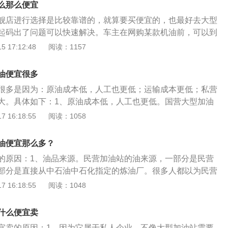
么那么便宜
舰店进行选择是比较靠谱的，就算要买便宜的，也最好去大型
起码出了问题可以快速解决。车主在网购某款机油前，可以到
，与机油对应的官方旗舰店有哪些，比如天猫官方旗舰店、京
 17:12:48
阅读：1157
。像壳牌机油，则是与天猫和京东合作，都有官方旗舰店。淘
分为以下几种，这也是导致淘宝机油便宜的原因：1、与其他
油便宜很多
低过品质的机油，价格可以压得更低。2、由本来靠谱的实体
很多是因为：原油成本低，人工也更低；运输成本更低；私营
的店，价格比线下便宜15%以上。3、用普通国产机油，与其
大。具体如下：1、原油成本低，人工也更低。国营大型加油
压缩成本。4、假冒伪劣产品，这是一直无法根绝的问题。可
严谨的采购流程，而且一般轻易不会变，只会每年进行考核。
 16:18:55
阅读：1058
与油品质量有关，出现假冒产品、质量不过关的居多。此外在
灵活，而私营油站因为规模较小，对原油的价格更加敏感，发
一种不错的选择，美孚、嘉实多、壳牌这三大机油品牌都有授
价之后，会立即调整自己的采购策略，加上库存也不像大型油
障机油是正品，并且途虎还有免费更换的服务。以下是选购机
油便宜那么多？
私营油站有原油成本和人力成本的优势。2、运输成本更低。
1、车龄不长的，建议的机油型号最佳，或者咨询4S店机油型
的原因：1、油品来源。民营加油站的油来源，一部分是民营
在周边找到合适的炼油厂，考察下来也更加快捷，所以运输方
选择SN即可。2、要考虑下自己的需求，比如有些主打静音效
部分是直接从中石油中石化指定的炼油厂。很多人都以为民营
不少。大油站因为集团采购的原因，往往会选择固定的供货
码贵一半。
劣质的形象，不过现在国内已经有不少民营炼油厂的规模发展
 16:18:55
阅读：1048
也大，成本也相对较高，出现价格波动的时候反应也会更加迟
有地方政府的支持，民营炼油厂的油的质量也是有一定保障
油站价格更加便宜。3、私营油站利润低和优惠大。这其实是
取优势。民营加油站卖的油比中石油中石化便宜，很大原因是
因为私营油站利润会低些，再加上为了抢占市场份额，优惠力
什么便宜卖
争力，之前我们也有说到,中石油中石化在国内有着垄断地位,民
我们在私营油站加油会更加便宜。客观上来说如果价格一样，
宜卖的原因：1、因为它属于私人企业，不像大型加油站需要