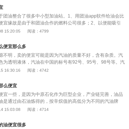
片只需要朝上插进去就可以，假如说插反了，人家的系统软件
宜
因此不要顾虑是否插卡合理。最重要的一点就是需要看好它后
于团油整合了很多中小型加油站。1、用团油app软件给油会比
会有升或者元，说白了就是你要么加多少升，要么就是加多少
便宜缘故是由于和团油合作的燃料公司很多；2、以便能吸引
如果是采用自助加油以价格就可以，毕竟这个钱如果设定一个
因而做出相对应的让价主题活动；3、简易而言团油就是说燃
 15:20:05
阅读：4799
来也是非常的容易，因为你不知道要加多少升油，其实当你加
卖这样就很容易解释了。与团油合作的燃料公司有壳牌机油、
自动跳的，也不要顾虑产生缺斤少两的状况，那最终加完油之
等。车主们在团油app软件上给油，燃料公司会给消费者派发
位置，把油卡取出即可
么便宜那么多
客源。而团油app软件也就借此机会为燃料公司拉拢了位消费
源不明，卖的便宜可能是因为汽油的质量不好，含有杂质。汽
应的佣金。上边有说到，团油仅仅1个app软件，燃料由与之合
色为透明液体，汽油在中国的标号有92号、95号、98号等。汽
之合作的公司有壳牌机油、中国海油、中石油等知名燃料公
蒸发性，安定性，腐蚀性，抗爆性。目前汽车添加的汽油多为
 16:30:16
阅读：4742
没有什么问题。除此之外，现阶段市面只需挂靠谱工商执照的
号汽油，汽油号数的不同是由于汽油的辛烷值不同，辛烷值越高，
都不易差到哪里去，终究要申请办理运营1间加气站很不便，
大，不同车型应该根据该车型的发动机挑选标号油，低压缩比
样票据，而且国家对燃料的管控也非常严格。
那么便宜
高标号油，以免发生不完全燃烧现象。汽油中含有杂质会导致
便宜一些，是因为中原石化作为巨型企业，产业链完善，油品
，同时影响发动机的使用，导致减少使用寿命。
油是通过由石油炼得的，按辛烷值的高低分为不同的汽油牌
内燃机的燃料，是世界上用量最大的石油产品之一。具有出色
 15:03:08
阅读：4714
的抗爆性能通过辛烷值表示，辛烷值越高，汽油抗爆性能越
件下具有稳定的性能，我国的汽油是按照排号生产和销售的，
的油便宜很多
抗爆性能越好，可以通过发动机的压缩比选择汽油排号，汽车