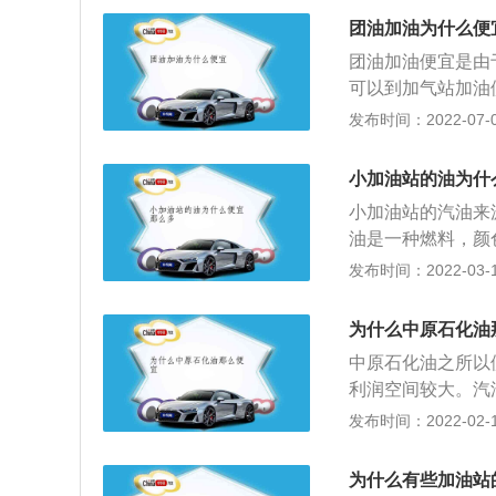
小芯片，这个小芯
团油加油为什么便
是不可能提示的，
团油加油便宜是由
面的单位，一般它
可以到加气站加油
钱，而小编觉得，
住消费者燃料公司
发布时间：2022-07-08
标准的话，操作起
料领域中的美团外
完油后油枪也是会
中国海油、中航油
后把油枪挂到原来
小加油站的油为什
优惠劵，为此抢夺
小加油站的汽油来
者，因而获得相对
油是一种燃料，颜
作的公司提供。与
油难溶于水，具有
发布时间：2022-03-15
司，在油品上基本
92号汽油和95
加气站，燃料质量
燃烧产生的动能越
不但要提供各种各
为什么中原石化油
的发动机不能使用
中原石化油之所以
汽油的燃烧率下降
利润空间较大。汽
号，主要用于汽车
发布时间：2022-02-14
的抗爆性能，汽油
好。汽油在自然条
为什么有些加油站
标号越大，汽油的