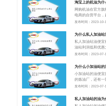
淘宝上的机油为什
网购机油在官方旗
电商的自营平台，
相应的官网上查询
发布时间：2023-10-15
东官方旗舰店等等
宝的机油大致可以
为什么私人加油站
电商平台一样，降
私人加油站油便宜
店铺，进入淘宝开
油站利润低和优惠
他名牌进行混淆，
站因为有一套非常
发布时间：2023-07-17
看出淘宝机油便宜
相对来说没有那么
途虎购买机油也是
现有更便宜或者降
权给途虎，能够保
为什么小加油站的
站多。整体算下来
油的一点小建议：
小加油站的油便宜
对于私营油站可以
号，机油等级目前
的炼油厂，还有一
面的费用也会低上
果的机油，价格起
炼油厂是那种非常
发布时间：2023-07-17
商。而供货商规模
的很不错，而且还
缓，所以造成私营
的。2、价格战夺
相辅相成的，正是
私人加油站的油为
利用价格来夺取竞
度也会更大，所以
私人加油站的油便