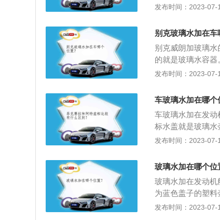
个和指示灯一样的
发布时间：2023-07-17
加注口和防冻液加
常需要用手拧动。
别克玻璃水加在车
的消耗品。它主要
别克威朗加玻璃水
常，玻璃水不需要
的就是玻璃水容器
璃水；冬天加防寒
多种表面活性剂及
发布时间：2023-07-17
遵循不同的天气和
能，从而起到清洗
作用，能很快溶解
车玻璃水加在哪个
护膜能防止形成雾
车玻璃水加在发动
水清洗后，吸附在
标水盖就是玻璃水
璃水壶瓶口1cm
发布时间：2023-07-17
度玻璃水和冬季使
的实时环境最低温
玻璃水加在哪个位
的作用，在日常用
玻璃水加在发动机
汽车组合以表中进
为蓝色盖子的塑料
是方便加注，盖子
发布时间：2023-07-17
品牌的标识都是统