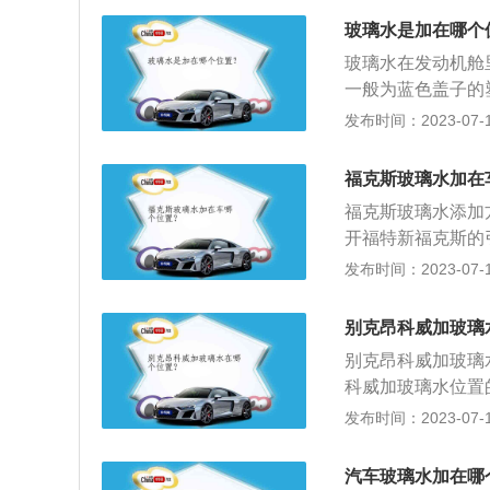
于汽车使用中的易
玻璃水是加在哪个
雾等功能。玻璃水
玻璃水在发动机舱
大多为0摄氏度以
一般为蓝色盖子的
1、玻璃水是汽车
发布时间：2023-07-17
功能，从而起到给
玻璃水、冬季防冻
福克斯玻璃水加在
清除玻璃上的飞虫
福克斯玻璃水添加
开福特新福克斯的
发动机舱里面找到
发布时间：2023-07-17
玻璃水的扩展资料：
剂的水溶液。2、
别克昂科威加玻璃
结冰，需添加防冻剂
别克昂科威加玻璃
2%等组成。3、
科威加玻璃水位置
金属、橡胶和塑料
罐中，盖子上有统
发布时间：2023-07-17
黑色的）。2、玻
有类似前挡风玻璃
汽车玻璃水加在哪