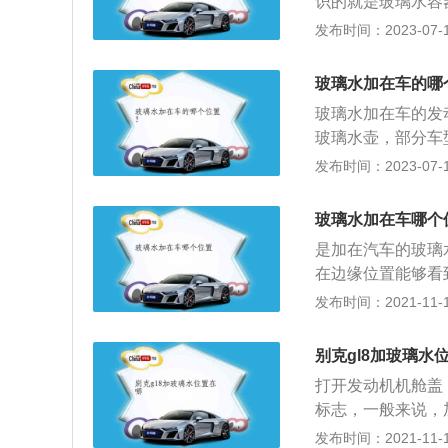
识的就是玻璃水容
里处看见水面就足
发布时间：2023-07-17
2700毫米，长宽
朗一共使用了两款发
玻璃水加在车的哪
压发动机。1.0升
玻璃水加在车的发
增压发动机拥有1
玻璃水壶，部分车
技术，并且使用了
亮清洗的作用，在
发布时间：2023-07-17
后会在汽车组合仪
季使用的0度玻璃
玻璃水加在车哪个
的时候，主要参考
是加在汽车的玻璃
低于当地实时环境
在边缘位置能够看
窗与波浪线的图标
发布时间：2021-11-11
种，固态玻璃水要
箱内加入清水。液
别克gl8加玻璃水
高，需要按照说明
打开发动机机舱盖
用。在加注玻璃水
标志，一般来说，
不同的，部分小型
醇、缓蚀剂及多种
发布时间：2021-11-10
是以2升为主，玻