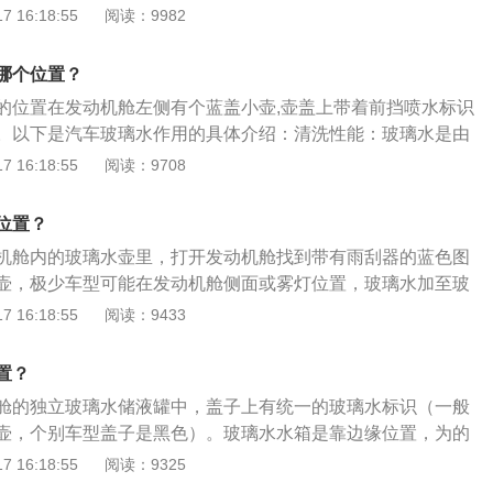
喷水的标志。此标志全球生产的车辆基本都一样。注意玻璃水
 16:18:55
阅读：9982
注口的区别，不要加错。玻璃壶盖通常用手打开，防冻壶盖通
玻璃水是用于清洁汽车等车辆挡风玻璃的液体，属于车辆使用
哪个位置？
由水、酒精、乙二醇等组成，具有清洁、防寒、防雾功能。通
的位置在发动机舱左侧有个蓝盖小壶,壶盖上带着前挡喷水标识
稀释。国内销售的玻璃水种类很多，但主要有两种：夏天加玻
。以下是汽车玻璃水作用的具体介绍：清洗性能：玻璃水是由
玻璃水。其中夏天主要用来去除玻璃上的飞虫残留。我们应该
添加剂复配而成。表面活性剂通常具有润湿、渗透、增溶等功
 16:18:55
阅读：9708
温度条件，使用适当的玻璃水对其供应。
去污的作用。防冻性能：能显著降低液体冰点，从而起到防冻
冰霜。防雾性能：玻璃表面会形成一层单分子保护层。这层保
位置？
滴，保证风挡玻璃清澈透明，视野清晰。抗静电性能：用玻璃
机舱内的玻璃水壶里，打开发动机舱找到带有雨刮器的蓝色图
玻璃表面物质，能消除玻璃表面电荷，抗静电性能。
壶，极少车型可能在发动机舱侧面或雾灯位置，玻璃水加至玻
处就可以。汽车玻璃水要合理进行选择，玻璃水分为夏季使用零
 16:18:55
阅读：9433
用零下三十五度玻璃水。在选择玻璃水时主要参考依据为当地
度和玻璃水的防冻能力。汽车玻璃水起到快速去污、光亮清洗
置？
车的时候会随着使用量的增加而消耗，玻璃水亏损严重后会在
舱的独立玻璃水储液罐中，盖子上有统一的玻璃水标识（一般
行提示，需要定期的补加玻璃水。
壶，个别车型盖子是黑色）。玻璃水水箱是靠边缘位置，为的
上面标注有类似前挡风玻璃喷水的符号，这个符号基本上所有
 16:18:55
阅读：9325
一的。玻璃水是用来清洁车辆等交通工具挡风玻璃的液体，属