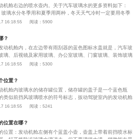
意的是，因为各车型的不同，加注量也不尽相同，一般玻璃水
动机舱右边的喷水壶内。关于汽车玻璃水的更多资料如下：
居多，所以玻璃水加至瓶口1cm处便可。
，玻璃水分冬季用和夏季用两种，冬天天气冷时一定要用冬季
将会结冰给汽车带来不必要的损害。2、玻璃水加注口的标示
 16:18:55
阅读：5900
是玻璃水喷水的图案。3、加注玻璃水时要注意冰点度数，如
在寒冷的天气会造成玻璃水成冰，同时容易造成管路堵塞损
哪？
发动机舱内，在左边带有雨刮器的蓝色图标水盖就是，汽车玻
玻璃、后视镜及家用玻璃、办公室玻璃、门窗玻璃、装饰玻璃
玻璃水一般分为夏季使用的0摄氏度玻璃水和冬季使用的零下2
 16:18:55
阅读：5300
5摄氏度玻璃水。玻璃水的性能特点：1、能显著降低液体的冰
用；2、保证风挡玻璃清澈透明，视野清晰；3、吸附在玻璃表
个位置？
璃表面的电荷、抗静电；4、可以起润滑作用，减少雨刷器与
动机舱内玻璃水的储存罐位置，储存罐的盖子是一个蓝色瓶
防止产生划痕。
的类似前挡风玻璃喷水的符号标志，扳动驾驶室内的发动机舱
，找到玻璃水的加注口添加玻璃水即可。玻璃水主要由水、酒
 16:18:55
阅读：5241
剂及多种表面活性剂组成，其作用是：1、清洗性能：玻璃水
增溶功能，可以清洗去污；2、防冻性能：有酒精、乙二醇的
的位置在哪？
的冰点，能溶解冰霜。
的位置：发动机舱左侧有个蓝盖小壶，壶盖上带着前挡喷水标