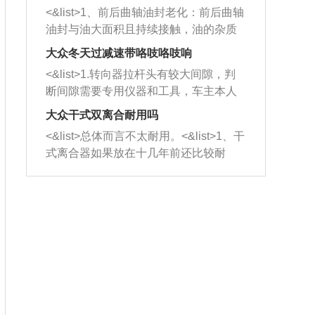
平底锅两耳，然后往左打半圈、一圈、
西取出来。但如果是因为积碳过多引起
<&list>1、前后曲轴油封老化：前后曲轴
一圈半的练习，往右同样也要打相同的
的堵塞，就需要将三元催化器泡在草酸
油封与油大面积且持续接触，油的杂质
圈数。 <&list>3、最后强调要反复练
中进行清洗。 <&list>3、也可以利用清
和发动机内持续温度变化使其密封效果
习，这样就可以形成肌肉记忆，在真实
大众冬天过减速带咯吱咯吱响
洗剂对堵塞的情况得到解决，将清洗剂
逐渐减弱，导致渗油或漏油。<&list>2、
驾驶车辆时，不需要记忆也能打好方
放在燃油箱中，与燃油混合后，车辆启
<&list>1.转向器拉杆头有较大间隙，判
活塞间隙过大：积碳会使活塞环与缸体
向。
动时，就可以和汽油一起进入到燃烧
断间隙需要专用仪器和工具，车主本人
的间隙扩大，导致机油流入燃烧室中，
室，最后形成废气排出，就可以让三元
无法制作，需要将车辆送到修理厂或4s
造成烧机油。<&list>3、机油粘度。使用
大众干式双离合耐用吗
催化器得到清洗，排气管堵塞的情况就
店；<&list>2.车辆半轴套管防尘罩破
机油粘度过小的话，同样会有烧机油现
<&list>总体而言不太耐用。<&list>1、干
能够得到解决。
裂，破裂后会出现漏油现象，使半轴磨
象，机油粘度过小具有很好的流动性，
式离合器如果放在十几年前还比较耐
损严重，磨损的半轴容易损坏，产生异
容易窜入到气缸内，参与燃烧。<&list>
用，但是由于现在的汽车发动机动力输
响；<&list>3.稳定器的转向胶套和球头
4、机油量。机油量过多，机油压力过
出越来越高，使得干式离合器散热不足
老化，一般是使用时间过长造成的。解
大，会将部分机油压入气缸内，也会出
的缺陷也逐渐暴露出来。<&list>2、由于
决方法是更换新的质量好的转向橡胶套
现烧机油。<&list>5、机油滤清器堵塞：
干式双离合的工作环境暴露在空气中，
和球头。
会导致进气不畅，使进气压力下降，形
而离合器的散热也是通离合器罩上面的
成负压，使机油在负压的情况下吸入燃
几个小孔来进行散热。但是在行驶过程
烧室引起烧机油。<&list>6、正时齿轮或
中变速箱需要换挡，就不得不使得离合
链条磨损：正时齿轮或链条的磨损会引
器频繁工作。<&list>3、长时间的低速行
起气阀和曲轴的正时不同步。由于轮齿
驶以及过于频繁的启停，导致离合器的