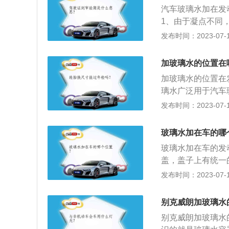
3、加注时需要注
汽车玻璃水加在发
容积主要以2升的
1、由于凝点不同
专用，否则玻璃水
发布时间：2023-07-17
所有品牌车统一，
果冰点度数过高，
加玻璃水的位置在
坏。
加玻璃水的位置在
璃水广泛用于汽车
等多种玻璃。汽车
发布时间：2023-07-17
0摄氏度、零下3
点，起到防冻的作
玻璃水加在车的哪
面的物质，消除玻
玻璃水加在车的发
玻璃之间的摩擦，
盖，盖子上有统一
拉手打开发动机舱
发布时间：2023-07-17
精、乙二醇、缓蚀
具有润湿、渗透、
别克威朗加玻璃水
存在，能降低液体
别克威朗加玻璃水