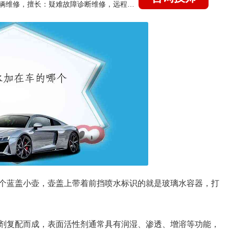
国家认证的汽车维修技师，15年德美日等各系车辆维修，擅长：疑难故障诊断维修，远程维修技术指导
个蓝盖小壶，壶盖上带着前挡喷水标识的就是玻璃水容器，打
剂复配而成，表面活性剂通常具有润湿、渗透、增溶等功能，