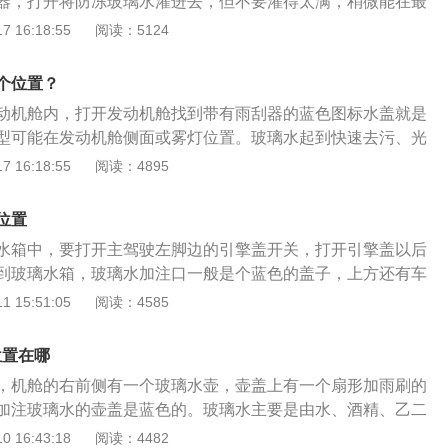
器，打开将防冻玻璃水灌进去，但不要灌得太满，稍微能在最
够。别克威朗是别克旗下的一款紧凑型轿车，这款车的轴距为
 16:18:55
阅读：5124
高分别为4723毫米、1802毫米、1466毫米。动力方面，别克威
动机，一款是1.0升涡轮增压发动机，另一款是1.3升涡轮增
个位置？
涡轮增压发动机拥有125马力和180牛米的最大扭矩，1.3升涡轮
动机舱内，打开发动机舱找到带有雨刮器的蓝色图标水盖就是
65马力和240牛米的最大扭矩，这两款发动机都搭载了缸内直喷
型可能在发动机舱侧面或雾灯位置。玻璃水起到快速去污、光
铝合金缸盖缸体。
日常用车的时候会随着使用量的增加而消耗。玻璃水亏损严重
 16:18:55
阅读：4895
表盘中进行提示，所以需要定期地补加玻璃水。玻璃水分为夏
水和冬季使用的零下20度、零下35度等玻璃水。在选择玻璃水
位置
依据为当地的实时环境极低温度和玻璃水的防冻能力，要选择
水箱中，要打开主驾驶左脚边的引擎盖开关，打开引擎盖以后
极低温度至少5到10度。
到玻璃水箱，玻璃水加注口一般是个蓝色的盖子，上方还有车
，打开就能够直接加注玻璃水。玻璃水是分为固态和液态两
 15:51:05
阅读：4585
加注之前需要按照比例加水溶解，先将固态玻璃水放入玻璃水
态玻璃水则分为浓缩型和非浓缩型，浓缩型玻璃水腐蚀性比较
位置在哪
比例兑水稀释了以后再加注，非浓缩型玻璃水则可以即买即
，机舱的右前侧有一个玻璃水壶，壶盖上有一个扇形加雨刷的
的时候需要注意，因为各自车型都是不同的，所以加注量也是
加注玻璃水的壶盖是蓝色的。玻璃水主要是由水、酒精、乙二
车一般加入2升即可，而有些车型主要加注4升才足够，通常都
表面活性剂组成，如果汽车上的玻璃水没了，不能使用自来水
 16:43:18
阅读：4482
璃水加注到瓶口1cm的位置即可。