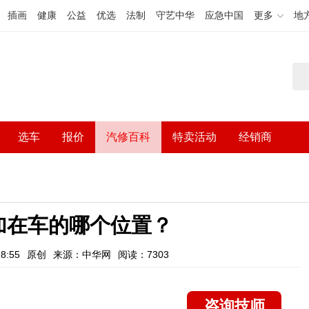
插画
健康
公益
优选
法制
守艺中华
应急中国
更多
地
选车
报价
汽修百科
特卖活动
经销商
加在车的哪个位置？
8:55
原创
来源：中华网
阅读：7303
咨询技师