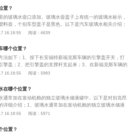
耗品，主要由水、酒精、乙二醇等组成，具有清洁、防冻、防
位置？
按性状分类可分为固体玻璃水和液体玻璃水，其中固体玻璃水
里的玻璃水壶口添加。玻璃水壶盖子上有统一的玻璃水标示，
上环境使用。
塑料壶，个别车型盖子是黑色。以下是汽车玻璃水相关介绍：
挡风玻璃清洗液的俗称，玻璃水通常具有润湿、渗透、增溶等
 16:18:55
阅读：6639
汽车玻璃清洗去污的作用。2、玻璃水种类分为三种：夏季用
型玻璃水和特效防冻型玻璃水，其中夏季用的玻璃水主要用于
车哪个位置？
残留物。
方法如下：1、按下长安福特新福克斯车辆的引擎盖开关，打
引擎盖；2、把引擎盖的支撑杆支起来；3、在新福克斯车辆的
蓝色盖子，将其打开即可；4、将玻璃水倒进去即可。以下是
 16:18:55
阅读：5983
1、玻璃洗涤液应是硬度低于205g/t的水并添加适量商品添加
通常在洗涤液中加入少量的去垢剂和防锈剂，防止冬季洗涤液
水在哪个位置？
，通常防冻剂选用乙二醇50%+甲醇48%+去垢剂与防锈剂
水通常加在发动机舱的独立玻璃水储液罐中。以下是对别克昂
洗涤剂应清洁、均匀、不含沉淀物和浮游物，对人畜应无害，对
的详细介绍；1、玻璃水通常加在发动机舱的独立玻璃水储液
无腐蚀损伤作用。
一的玻璃水标示（一般为蓝色盖子的塑料壶，个别车型盖子是
 16:18:55
阅读：5971
璃水水箱一般是靠边缘位置，为的是方便加注，盖子上面标注
喷水的符号，这个符号基本上所有品牌的标识都是统一的。
个位置？