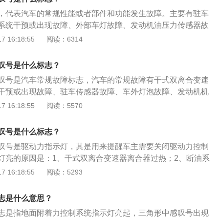
感叹号。以下是4种情况的具体分析：自动变速器故障：黄色
压，将胎压恢复到正常范围内。灯光故障：黄色灯泡感叹号，
，代表汽车的常规性能或者部件和功能发生故障。主要有驻车
，这是自动变速器故障警告灯，说明变速箱存在故障或变速箱
灯，提示有车灯出现故障。解决方案：尽快去4s店检查处理，
系统干预或出现故障、外部车灯故障、发动机油压力传感器故
围。需及时更换变速箱油。制动系统故障：括号圆圈中间有感
重点检查是转向灯、雾灯、内照明灯等常用的灯泡，看看是哪
需要前往4S店进行检修，查出故障来源。感叹号是汽车常见的
 16:18:55
阅读：6314
制动系统的警示，主要有制动系统发生故障和制动液面过低。
角形里有感叹号的提示外，感叹号的形式还有4种，分别是黄
统，避免发生事故。胎压异常：括号下面一横中间有感叹号，
号、红色括号圆圈中间有感叹号、黄色括号下面一横中间有感
压监测警示灯，当汽车的轮胎气压过低时，该警告灯就会亮
叹号是什么标志？
感叹号。以下是4种情况的具体分析：自动变速器故障：黄色
压，将胎压恢复到正常范围内。灯光故障：黄色灯泡感叹号，
叹号是汽车常规故障标志，汽车的常规故障有干式双离合变速
，这是自动变速器故障警告灯，说明变速箱存在故障或变速箱
灯，提示有车灯出现故障。解决方案：尽快去4s店检查处理，
干预或出现故障、驻车传感器故障、车外灯泡故障、发动机机
围。需及时更换变速箱油。制动系统故障：括号圆圈中间有感
重点检查是转向灯、雾灯、内照明灯等常用的灯泡，看看是哪
、驱动防滑系统警示或故障。仪表盘上带感叹号的警告灯或指
 16:18:55
阅读：5570
制动系统的警示，主要有制动系统发生故障和制动液面过低。
见的8种分别是手刹提示灯、制动系统故障警告灯、转向系统
统，避免发生事故。胎压异常：括号下面一横中间有感叹号，
压异常警告灯、照明灯故障警告灯、变速箱故障警告灯、雨刮
压监测警示灯，当汽车的轮胎气压过低时，该警告灯就会亮
叹号是什么标志？
规故障指示灯。
压，将胎压恢复到正常范围内。灯光故障：黄色灯泡感叹号，
叹号是驱动力指示灯，其是用来提醒车主需要关闭驱动力控制
灯，提示有车灯出现故障。解决方案：尽快去4s店检查处理，
灯亮的原因是：1、干式双离合变速器离合器过热；2、断油系
重点检查是转向灯、雾灯、内照明灯等常用的灯泡，看看是哪
；3、驻车传感器故障；4、外部车灯故障；5、发动机油压力
 16:18:55
阅读：5293
驱动防滑系统警示或故障。汽车其他感叹号标志有：1、黄色的
号是轮胎气压监测指示灯，表示轮胎气压不足；2、黄色的齿
志是什么意思？
是自动变速器故障警告灯，代表变速箱存在故障，变速箱润滑
志是指地面附着力控制系统指示灯亮起，三角形中感叹号出现
是润滑油需要更换。