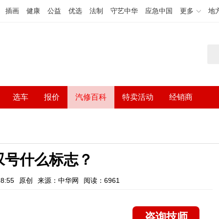
插画
健康
公益
优选
法制
守艺中华
应急中国
更多
地
选车
报价
汽修百科
特卖活动
经销商
叹号什么标志？
8:55
原创
来源：中华网
阅读：6961
咨询技师