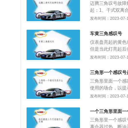
迈腾三角叹号故障
起：1、干式双离
进行维修即可。2
发布时间：2023-07-17
驻车传感器故障，
对其进行维修。5
车黄三角感叹号
对其进行维修驱动
仪表盘亮起的黄色
修。1、仪表盘出
但是当此灯亮起后
提示灯，制动系统
生故障，这个灯亮
发布时间：2023-07-17
故障警告灯，变速
求救援，不能盲目
向系统故障警告灯
此类故障码需要维
故障，此故障出现
三角形一个感叹号
盘亮起带黄色感叹
监测警示灯，当车
三角形里面一个感
号故障灯，感叹号
时出现该标志，则
使用的场合，以提
上，感叹号报警灯
的气压是不是存在
道路通行条件的目
发布时间：2023-07-17
障但不具体指明故
驶员，为其判断和
案表示的是汽车轮
箱故障：当干式双
高的通常会配备四
一个三角形里面一
故障灯就会亮起。
标准胎压值并且在
三角形里一个感叹
驶。2、油路系统
自行判断或高了还
离合器过热、断油