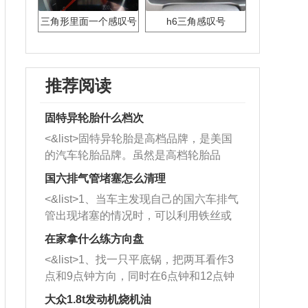
三角形里面一个感叹号
h6三角感叹号
是什么标志
推荐阅读
固特异轮胎什么档次
<&list>固特异轮胎是高档品牌，是美国
的汽车轮胎品牌。虽然是高档轮胎品
牌，但是中高低端的轮胎都有生产，这
国六排气管堵塞怎么清理
也是为了更好的开拓市场。
<&list>1、当车主发现自己的国六车排气
管出现堵塞的情况时，可以利用铁丝或
者是细棍，直接将杂物给取出来，如果
在家拿什么练方向盘
堵塞情况比较严重，也可以采取应急措
<&list>1、找一只平底锅，把两耳看作3
施。 <&list>2、直接利用木棍将所有的
点和9点钟方向，同时在6点钟和12点钟
杂物推到排气管里面的位置处，然后将
方向做一个标记。 <&list>2、双手握住
三元催化器拆解开，就可以将堵塞的东
大众1.8t发动机烧机油