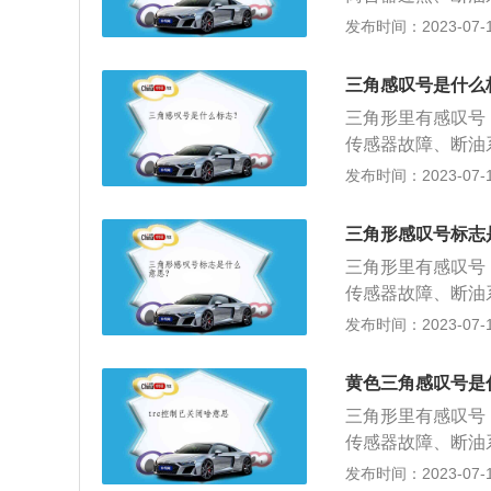
种情况要及时到4
需要补充胎压，一
动机机油压力传感
发布时间：2023-07-17
出现故障一般是倒
类：红灯停、绿灯
到4s店直接对其
明车子存有明显问
向灯、刹车灯等受
三角感叹号是什么
生产事故。例如：
进行检查更换，防
三角形里有感叹号
示灯、刹车显示灯
杂，最好到修理厂
传感器故障、断油
障，可是车子临时
志。会经常在汽车
障等。解决办法：
发布时间：2023-07-17
要快速到检修店查
志杆上，它通常只
故障提示，除了三
灯：例如深蓝色、
观察道路通行条件
色齿轮里面有感叹
中。例如：转为显
三角形感叹号标志
叹号、黄色灯泡带
警示灯坐落于汽车
三角形里有感叹号
齿轮里面有感叹号
自查，故障警示灯
传感器故障、断油
润滑油低于正常范
障，故障警示亮；
障等。解决办法：
发布时间：2023-07-17
叹号，这个代表着
故障提示，除了三
需立即检修制动系
色齿轮里面有感叹
这个代表着轮胎气
黄色三角感叹号是
叹号、黄色灯泡带
起。需检查汽车胎
三角形里有感叹号
齿轮里面有感叹号
这是灯光故障指示
传感器故障、断油
润滑油低于正常范
也可以自行检查，
障等。解决办法：
发布时间：2023-07-17
叹号，这个代表着
里出现了问题。