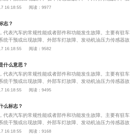
s店请专业人士进行检查和维修。3、驻车系统故障：驻车系统
般在车辆维修站补充。
器故障、驱动防滑系统警示或故障等。仪表盘上的灯分成三
 16:18:55
阅读：9977
车雷达损坏了，这种情况要检查汽车的倒车雷达，必要时可以
行、黄灯留意行。鲜红色灯：仪表盘上只需有鲜红色灯闪烁表
进行更换。4、车辆灯光系统故障：当汽车的前大灯、雾灯、转
题，不可以接着行车，务必处理后才可以行车，不然会出安全
损时，也会引起常规故障灯亮，这种情况要去4s店对汽车灯光
标志？
保险带显示灯、汽车车门显示灯、机油压力灯、电瓶充放电显
止发生安全隐患。5、发动机故障：发动机故障的原因比较复
，代表汽车的常规性能或者部件和功能发生故障。主要有驻车
、气襄警示灯。淡黄色灯：黄色灯闪烁表明车子存有常见故
请专业人士进行检查和维修。注意危险标志是一种交通安全标
系统干预或出现故障、外部车灯故障、发动机油压力传感器故
还能够再次行车，临时不可能危害安全驾驶，但要及时留意，
后备箱里看到它。它不会像其他警告标志一样悬挂在固定的标
需要前往4S店进行检修，查出故障来源。感叹号是汽车常见的
 16:18:55
阅读：9582
清缘故。例如：发动机故障灯、ABS灯、地面防滑灯。其他
是一个简单的地面支架，放置在路面上，达到提示驾驶员注意
角形里有感叹号的提示外，感叹号的形式还有4种，分别是黄
翠绿色，这种灯是工作中显示灯，闪烁表明这一构件在工作
的目的。
号、红色括号圆圈中间有感叹号、黄色括号下面一横中间有感
示灯、远光显示灯、前雾灯显示灯。故障警示灯是淡黄色故障
是什么意思？
感叹号。以下是4种情况的具体分析：自动变速器故障：黄色
仪表板上；色调一般为鲜红色(实际参照白车身使用说明)通电
，代表汽车的常规性能或者部件和功能发生故障。主要有驻车
，这是自动变速器故障警告灯，说明变速箱存在故障或变速箱
常亮2秒后灭掉；电喷系统软件出现异常后照亮；一般常见故
系统干预或出现故障、外部车灯故障、发动机油压力传感器故
围。需及时更换变速箱油。制动系统故障：括号圆圈中间有感
比较严重常见故障。
需要前往4S店进行检修，查出故障来源。感叹号是汽车常见的
 16:18:55
阅读：9495
制动系统的警示，主要有制动系统发生故障和制动液面过低。
角形里有感叹号的提示外，感叹号的形式还有4种，分别是黄
统，避免发生事故。胎压异常：括号下面一横中间有感叹号，
号、红色括号圆圈中间有感叹号、黄色括号下面一横中间有感
压监测警示灯，当汽车的轮胎气压过低时，该警告灯就会亮
什么标志？
感叹号。以下是4种情况的具体分析：自动变速器故障：黄色
压，将胎压恢复到正常范围内。灯光故障：黄色灯泡感叹号，
，代表汽车的常规性能或者部件和功能发生故障。主要有驻车
，这是自动变速器故障警告灯，说明变速箱存在故障或变速箱
灯，提示有车灯出现故障。解决方案：尽快去4s店检查处理，
系统干预或出现故障、外部车灯故障、发动机油压力传感器故
围。需及时更换变速箱油。制动系统故障：括号圆圈中间有感
重点检查是转向灯、雾灯、内照明灯等常用的灯泡，看看是哪
需要前往4S店进行检修，查出故障来源。感叹号是汽车常见的
 16:18:55
阅读：9168
制动系统的警示，主要有制动系统发生故障和制动液面过低。