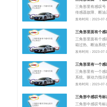
叹号、黄色灯泡带
起。需检查汽车胎
三角形里有感叹号
齿轮里面有感叹号
这是灯光故障指示
传感器故障、断油
润滑油低于正常范
也可以自行检查，
障等。解决办法：
发布时间：2023-07-17
叹号，这个代表着
里出现了问题。
故障提示，除了三
需立即检修制动系
色齿轮里面有感叹
这个代表着轮胎气
三角形里面有个感
叹号、黄色灯泡带
起。需检查汽车胎
三角形里面有个感
齿轮里面有感叹号
这是灯光故障指示
箱过热、断油系统
润滑油低于正常范
也可以自行检查，
油压力传感器故障
发布时间：2023-07-17
叹号，这个代表着
里出现了问题。
示灯有很多种，常
需立即检修制动系
故障灯警告灯、胎
这个代表着轮胎气
三角形里有一个感
器故障警告灯、常
起。需检查汽车胎
三角形里有一个感
这是灯光故障指示
系统。驱动力指示
也可以自行检查，
统干预或出现故障
发布时间：2023-07-17
里出现了问题。
传感器故障；6、
括弧中间一个感叹
三角形中感叹号标
轮中间一个感叹号
三角形中感叹号标
油低于正常范围或