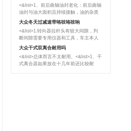
平底锅两耳，然后往左打半圈、一圈、
西取出来。但如果是因为积碳过多引起
<&list>1、前后曲轴油封老化：前后曲轴
一圈半的练习，往右同样也要打相同的
的堵塞，就需要将三元催化器泡在草酸
油封与油大面积且持续接触，油的杂质
圈数。 <&list>3、最后强调要反复练
中进行清洗。 <&list>3、也可以利用清
和发动机内持续温度变化使其密封效果
习，这样就可以形成肌肉记忆，在真实
大众冬天过减速带咯吱咯吱响
洗剂对堵塞的情况得到解决，将清洗剂
逐渐减弱，导致渗油或漏油。<&list>2、
驾驶车辆时，不需要记忆也能打好方
放在燃油箱中，与燃油混合后，车辆启
<&list>1.转向器拉杆头有较大间隙，判
活塞间隙过大：积碳会使活塞环与缸体
向。
动时，就可以和汽油一起进入到燃烧
断间隙需要专用仪器和工具，车主本人
的间隙扩大，导致机油流入燃烧室中，
室，最后形成废气排出，就可以让三元
无法制作，需要将车辆送到修理厂或4s
造成烧机油。<&list>3、机油粘度。使用
大众干式双离合耐用吗
催化器得到清洗，排气管堵塞的情况就
店；<&list>2.车辆半轴套管防尘罩破
机油粘度过小的话，同样会有烧机油现
<&list>总体而言不太耐用。<&list>1、干
能够得到解决。
裂，破裂后会出现漏油现象，使半轴磨
象，机油粘度过小具有很好的流动性，
式离合器如果放在十几年前还比较耐
损严重，磨损的半轴容易损坏，产生异
容易窜入到气缸内，参与燃烧。<&list>
用，但是由于现在的汽车发动机动力输
响；<&list>3.稳定器的转向胶套和球头
4、机油量。机油量过多，机油压力过
出越来越高，使得干式离合器散热不足
老化，一般是使用时间过长造成的。解
大，会将部分机油压入气缸内，也会出
的缺陷也逐渐暴露出来。<&list>2、由于
决方法是更换新的质量好的转向橡胶套
现烧机油。<&list>5、机油滤清器堵塞：
干式双离合的工作环境暴露在空气中，
和球头。
会导致进气不畅，使进气压力下降，形
而离合器的散热也是通离合器罩上面的
成负压，使机油在负压的情况下吸入燃
几个小孔来进行散热。但是在行驶过程
烧室引起烧机油。<&list>6、正时齿轮或
中变速箱需要换挡，就不得不使得离合
链条磨损：正时齿轮或链条的磨损会引
器频繁工作。<&list>3、长时间的低速行
起气阀和曲轴的正时不同步。由于轮齿
驶以及过于频繁的启停，导致离合器的