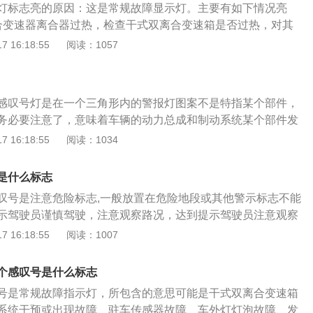
灯标志亮的原因：这是常规故障显示灯。主要有如下情况亮
合变速器离合器过热，检查干式双离合变速箱是否过热，对其
、断油系统干预或出现故障，检查断油系统是否出现故障。3、
 16:18:55
阅读：1057
关闭驱动力控制系统，熄火再重新启动。4、外部车灯故障，
、发动机油压力传感器故障，检查发动机的机油压力传感器、
防滑系统。6、驱动防滑系统警示或故障，建议到4S店进行维
感叹号灯是在一个三角形内的警报灯图案不是特指某个部件，
现感叹号，仪表盘带感叹号的警告灯故障灯有8种：分别是手刹
务必要注意了，意味着车辆的动力总成和制动系统某个部件发
故障警告灯，转向系统故障警告灯，胎压异常警告灯，照明灯
起以后应立即停止驾驶，联系车辆经销商售后部说明情况并请
 16:18:55
阅读：1034
箱故障警告灯，雨刮器故障警告灯，常规故障指示灯。2、转
继续驾驶。车辆维修技师需要用车辆检测电脑阅读故障原因，
常亮时，有可能是电动机械转向机构不工作或者转向柱锁发生
修完好并且利用检测电脑消码，才能够解除警报灯。汽车仪表
应停止驾驶。出现括号下面一横中间一个叹号，这是轮胎气压
是什么标志
号故障灯的情况有许多种，一般情况是不会单独亮起黄色感叹
辆的某个轮胎的气压过低时，该警告灯亮起。如仅在车辆自检
叹号是注意危险标志,一般放置在危险地段或其他警示标志不能
都会伴随其它形状故障灯一同出现。在汽车故障报警灯的使用
无需理会,如一直存在，则应及时下车检查轮胎胎压，看看轮胎
示驾驶员谨慎驾驶，注意观察路况，达到提示驾驶员注意观察
亮起代表着要注意使用车辆的意思，通常表示车辆出现某种故
问题。
的。交通警告标志的作用就是将这些信息提前直观地传递给驾
 16:18:55
阅读：1007
障部件。汽车仪表盘亮起黄色感叹号在上轮胎截面形状在下图
采取措施争取时间。汽车故障原因及处理方法：1、汽车变速
胎胎压不正常，这种异常胎压或高或低。车辆智能化先进配置
离合变速箱超负荷运转，使其离合器的温度异常增高时，常规
轮胎压显示，每个胎压显示具体数值，每台车辆都有厂家推荐
个感叹号是什么标志
这种情况要立即停车检查，等变速箱温度自然冷却后再继续行
车身某位置有标注，一般是在主驾驶座侧门边上，灯亮过后先
号是常规故障指示灯，所包含的意思可能是干式双离合变速箱
故障：当汽车油路系统堵塞时，也可能引起常规故障灯亮，这
是过低了，胎压过高了可以自行放气到正常推荐值，胎压过低
系统干预或出现故障、驻车传感器故障、车外灯灯泡故障、发