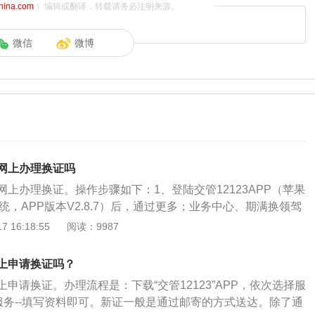
china.com
）编辑或翻译，转载请务必注明来源。
微信
微博
网上办理换证吗
上办理换证。操作步骤如下：1、登陆交管12123APP（苹果
上系统，APP版本V2.8.7）后，通过更多；业务中心、期满换领驾
领驾驶证业务流程；2、认真阅读期满换证业务须知后，点击
 16:18:55
阅读：9987
用户申告内容，进入驾驶人信息确认页面，确认信息，包括姓
有效期截止日期；3、可以选择自取或邮寄两种方式。如自
上申请换证吗？
网点；如邮寄，则需填写收件地址；取件方式确认后，点击下
申请换证。办理流程是：下载“交管12123”APP，依次选择服
证提交页面，再次确认所填资料信息无误后，获取手机短信验
证服务--填写资料即可。新证一般是通过邮寄的方式送达。除了通
，点击提交按钮，完成期满换证业务申请信息提交；提交成功