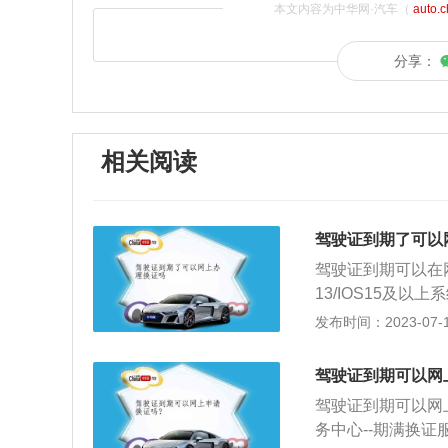
本文内容为中华网·汽车（
auto.
分享：
相关阅读
驾驶证到期了可以
驾驶证到期可以在网
13/IOS15及以
驶证，进入期满换
发布时间：2023-07-17
阅读并同意，确认
名、驾驶证号码、
驾驶证到期可以网
取，则需选择自取
驾驶证到期可以网上
一步，进入期满换
务中心--期满换
证码，核验通过后