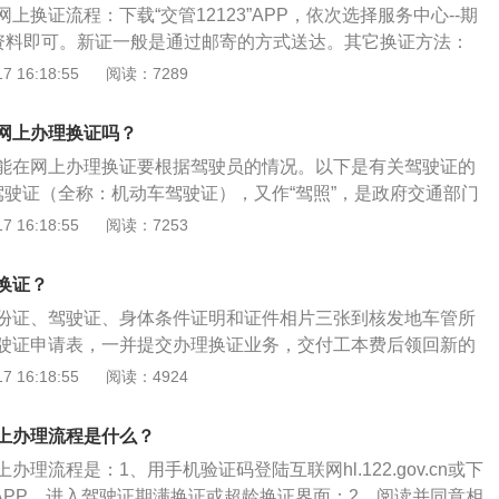
上换证流程：下载“交管12123”APP，依次选择服务中心--期
动车和驾驶员相关的其他业务。
写资料即可。新证一般是通过邮寄的方式送达。其它换证方法：
机动车驾驶人持所需材料，向机动车驾驶证核发地车辆管理所
 16:18:55
阅读：7289
理所在审核合格后1个工作日内办理换证手续。换证材料：携
件、两张1寸免冠彩色近照及身份证原件、原驾驶证、县级或
网上办理换证吗？
检证明（也可在车管所免费体检）。前往邮政营业厅的“警医
能在网上办理换证要根据驾驶员的情况。以下是有关驾驶证的
换证办理，从受理登记、体检再到新证制作只需半小时。目前只
驾驶证（全称：机动车驾驶证），又作“驾照”，是政府交通部门
了该项服务，比如杭州。
人士的证明文件，通常是一张卡片。2、条件：要取得驾驶
 16:18:55
阅读：7253
年龄，并且需要通过驾驶考试。3、适用性：驾驶证通常列明
动车辆种类，例如摩托车、小客车、货车、公共汽车等。
换证？
份证、驾驶证、身体条件证明和证件相片三张到核发地车管所
驶证申请表，一并提交办理换证业务，交付工本费后领回新的
有因或在异地不能自己申请办理换证业务时，可将身份证、驾
 16:18:55
阅读：4924
机构出具的身体条件证明和证件相片三张一同寄回，委托家人
本人必须在暂住地车管所领取并填写好一份机动车驾驶证申请
上办理流程是什么？
表要与委托人共同签字方可办理。
理流程是：1、用手机验证码登陆互联网hl.122.gov.cn或下
机APP，进入驾驶证期满换证或超龄换证界面；2、阅读并同意相