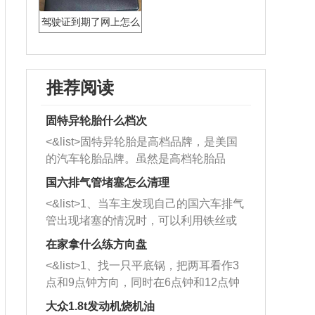
驾驶证到期了网上怎么
换证流程
推荐阅读
固特异轮胎什么档次
<&list>固特异轮胎是高档品牌，是美国
的汽车轮胎品牌。虽然是高档轮胎品
牌，但是中高低端的轮胎都有生产，这
国六排气管堵塞怎么清理
也是为了更好的开拓市场。
<&list>1、当车主发现自己的国六车排气
管出现堵塞的情况时，可以利用铁丝或
者是细棍，直接将杂物给取出来，如果
在家拿什么练方向盘
堵塞情况比较严重，也可以采取应急措
<&list>1、找一只平底锅，把两耳看作3
施。 <&list>2、直接利用木棍将所有的
点和9点钟方向，同时在6点钟和12点钟
杂物推到排气管里面的位置处，然后将
方向做一个标记。 <&list>2、双手握住
三元催化器拆解开，就可以将堵塞的东
大众1.8t发动机烧机油