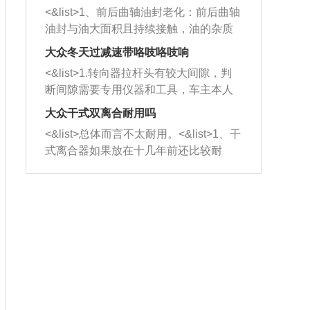
平底锅两耳，然后往左打半圈、一圈、
西取出来。但如果是因为积碳过多引起
<&list>1、前后曲轴油封老化：前后曲轴
一圈半的练习，往右同样也要打相同的
的堵塞，就需要将三元催化器泡在草酸
油封与油大面积且持续接触，油的杂质
圈数。 <&list>3、最后强调要反复练
中进行清洗。 <&list>3、也可以利用清
和发动机内持续温度变化使其密封效果
习，这样就可以形成肌肉记忆，在真实
大众冬天过减速带咯吱咯吱响
洗剂对堵塞的情况得到解决，将清洗剂
逐渐减弱，导致渗油或漏油。<&list>2、
驾驶车辆时，不需要记忆也能打好方
放在燃油箱中，与燃油混合后，车辆启
<&list>1.转向器拉杆头有较大间隙，判
活塞间隙过大：积碳会使活塞环与缸体
向。
动时，就可以和汽油一起进入到燃烧
断间隙需要专用仪器和工具，车主本人
的间隙扩大，导致机油流入燃烧室中，
室，最后形成废气排出，就可以让三元
无法制作，需要将车辆送到修理厂或4s
造成烧机油。<&list>3、机油粘度。使用
大众干式双离合耐用吗
催化器得到清洗，排气管堵塞的情况就
店；<&list>2.车辆半轴套管防尘罩破
机油粘度过小的话，同样会有烧机油现
<&list>总体而言不太耐用。<&list>1、干
能够得到解决。
裂，破裂后会出现漏油现象，使半轴磨
象，机油粘度过小具有很好的流动性，
式离合器如果放在十几年前还比较耐
损严重，磨损的半轴容易损坏，产生异
容易窜入到气缸内，参与燃烧。<&list>
用，但是由于现在的汽车发动机动力输
响；<&list>3.稳定器的转向胶套和球头
4、机油量。机油量过多，机油压力过
出越来越高，使得干式离合器散热不足
老化，一般是使用时间过长造成的。解
大，会将部分机油压入气缸内，也会出
的缺陷也逐渐暴露出来。<&list>2、由于
决方法是更换新的质量好的转向橡胶套
现烧机油。<&list>5、机油滤清器堵塞：
干式双离合的工作环境暴露在空气中，
和球头。
会导致进气不畅，使进气压力下降，形
而离合器的散热也是通离合器罩上面的
成负压，使机油在负压的情况下吸入燃
几个小孔来进行散热。但是在行驶过程
烧室引起烧机油。<&list>6、正时齿轮或
中变速箱需要换挡，就不得不使得离合
链条磨损：正时齿轮或链条的磨损会引
器频繁工作。<&list>3、长时间的低速行
起气阀和曲轴的正时不同步。由于轮齿
驶以及过于频繁的启停，导致离合器的