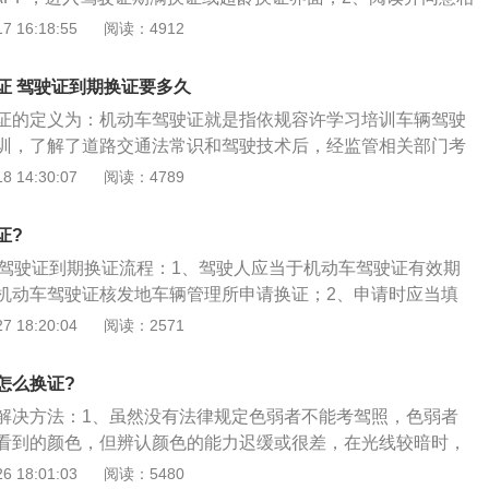
注意事项，完成驾驶证期满换证或超龄换证后进入取件业务办
 16:18:55
阅读：4912
件方式选项中选择邮政寄递或网点自取方式。注意事项有：1、
注册时驾驶证状态处于注销或申请人身份证号码与驾驶证号码
证 驾驶证到期换证要多久
不能注办理互联网用户注册面签业务；2、注册人的详细通讯
证的定义为：机动车驾驶证就是指依规容许学习培训车辆驾驶
寄递方式取证，地址错误将无法收到补领或换领的驾驶证。
训，了解了道路交通法常识和驾驶技术后，经监管相关部门考
行驶某类机动车辆的法规证明。驾驶证多久到期换证机动车驾
 14:30:07
阅读：4789
间段不满一年的，可以准备好相关材料，直接去车辆管理所办
的机动车驾驶证。至于逾期时间段在一年以上三年之内的，必
证?
名参加科一考试，考试通过才有资格换证。逾期超过三年的直
，驾驶证到期换证流程：1、驾驶人应当于机动车驾驶证有效期
证，然后机动车驾驶证驾照过期后最长时间段在三年之内务必
机动车驾驶证核发地车辆管理所申请换证；2、申请时应当填
驶是属于无照驾驶。被查到后，将惩处两百元至两千元的处罚
申请表》，并提交机动车驾驶人的身份证明、机动车驾驶证、
 18:20:04
阅读：2571
之内。过期无照驾驶出现涉及到伤亡的重大安全事故，将依法
以上医疗机构出具的有关身体条件的证明；3、属于申请驾驶
因此驾照过期不能行驶，不能一天。即使驾照过期后多久内务
动挡载客汽车的，应当提交经省级卫生主管部门指定的专门医
规中并没有明确要求，但是根据相关的处罚规定。驾驶证到期
怎么换证?
身体条件的证明。
到新的驾驶证换证当日通常可以领到机动车驾驶证。单纯驾驶
解决方法：1、虽然没有法律规定色弱者不能考驾照，色弱者
右完成,不管排队人有多少,整个换证过程半小时之内，立刻在抄
看到的颜色，但辨认颜色的能力迟缓或很差，在光线较暗时，
证花费除去照相,任何的换证花费只有体检五十块和换证成本费十
不多或表现为色觉疲劳，这对开车及行车安全都是有影响的；
 18:01:03
阅读：5480
多提早在过期前的第九十天，可以办驾照期满换证。特别注意