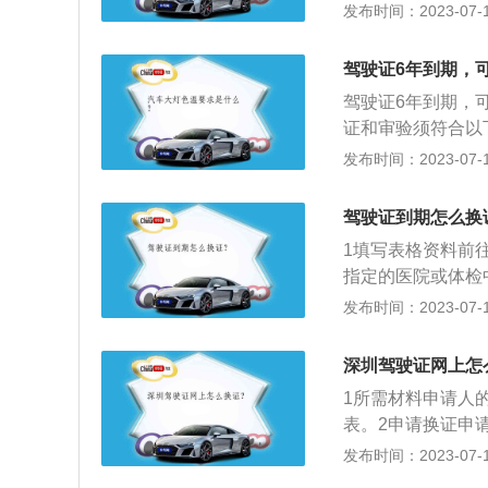
过12123申请
发布时间：2023-07-17
后，通过首页、网
向机动车驾驶证核
个工作日内受理业
日内办理换证手续
填写的收件地址处
驾驶证6年到期，
份证原件、原驾驶
自行前往自取服务
驾驶证6年到期，可
检）。前往邮政营
业务前请先到指定
证和审验须符合以
到新证制作只需半
务；2、请认真阅
型货车驾驶证在本
发布时间：2023-07-17
户一旦在互联网提
周期内记分未达到
者超过一个月未到
货车驾驶证一个记
驾驶证到期怎么换
不允许办理网上机
造成人员死亡承担
1填写表格资料前
育的；申请人没有
指定的医院或体检
体条件符合驾驶许
上述表格及复印件
发布时间：2023-07-17
注销或撤销的情形
十日内，向机动车
驾驶证申请表》。
深圳驾驶证网上怎
1所需材料申请人
表。2申请换证申
证核发地车辆管理
发布时间：2023-07-17