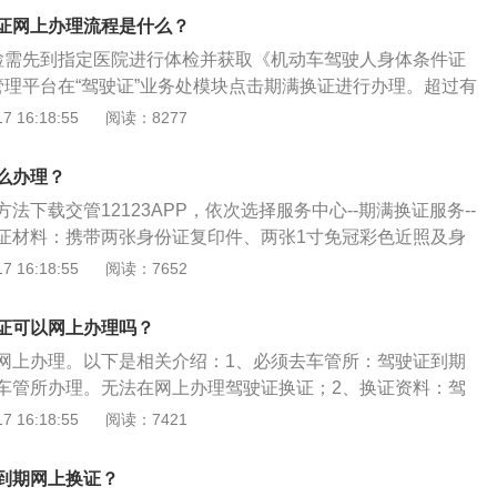
证网上办理流程是什么？
检需先到指定医院进行体检并获取《机动车驾驶人身体条件证
管理平台在“驾驶证”业务处模块点击期满换证进行办理。超过有
未满1年，需到核发地车辆管理所换证3驾驶证换证所需材料驾驶
 16:18:55
阅读：8277
、驾驶证、身体条件证明、照相回执等。4处理好违章情况除
证前处理好违章情况，扣分清零后才可以进行换证，否则不予
么办理？
法下载交管12123APP，依次选择服务中心--期满换证服务--
证材料：携带两张身份证复印件、两张1寸免冠彩色近照及身
证、县级或县级以上医院的体检证明（也可在车管所免费体
 16:18:55
阅读：7652
须符合以下条件：持有大型客车、牵引车、城市公交车、中型
驶证在本记分周期内没有记分，或者持有其他准驾车型驾驶证
证可以网上办理吗？
分未达到12分；持有大型客车、牵引车、城市公交车、中型客
网上办理。以下是相关介绍：1、必须去车管所：驾驶证到期
证一个记分周期内有记分，以及持有其他准驾车型驾驶证发生
车管所办理。无法在网上办理驾驶证换证；2、换证资料：驾
死亡承担同等以上责任未被吊销机动车驾驶证的驾驶人，已参
0日内，可以申请换证，需要的资料有身份证，驾驶证，居住证
 16:18:55
阅读：7421
请人没有未处理完毕的道路交通安全违法行为或者交通事故；
要），白底免冠正面彩色近照（一般可以直接在车管所拍
合驾驶许可条件；机动车驾驶证没有被依法扣押、扣留、暂
二甲级以上的医院开具）；3、车管所作用：车管所主要负责
撤销的情形。
到期网上换证？
变更、转移、抵押、注销登记，机动车驾驶证申请、补领、换