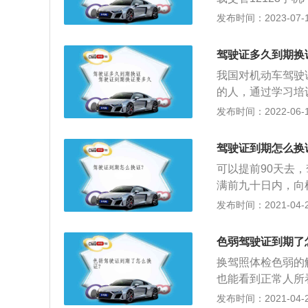
关法律法规及相关
发布时间：2023-07-17
理界面；3、在取
申请人申请互联网
驾驶证多久到期换
不一致的，申请人
我国对机动车驾驶
地址，如选择邮政
的人，通过学习培
试通过，签发批准
发布时间：2022-06-18
驶证不要慌逾期时
理正常手续更换新
驾驶证到期怎么换
须在车辆管理所报
可以提前90天去
接撤销机动车驾驶
满前九十日内，向
换证。驾照过期行
写《机动车驾驶证
发布时间：2021-04-27
金，并拘押十五天
县级或者部队团级
追究其刑事责任，
残疾人专用小型自
必换证在中国的法
色弱驾驶证到期了
疗机构出具的有关
换证要多久可以拿
换驾照体检色弱的
证换证30分钟左
也能看到正常人所
窗口就领到的,换
有的几乎和色盲差
发布时间：2021-04-26
块。驾驶证更换较