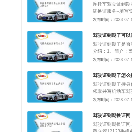
摩托车驾驶证到期网
领、审验及受理机
满换证服务--填
车管所换证流程：
发布时间：2023-07-17
申请换证，车辆管
带两张身份证复印
驾驶证到期了可以
县级以上医院的体
驾驶证到期了是否
邮”服务点，进行
介绍：1、简介：
有少部分城市开通
发给具有驾驶资格
发布时间：2023-07-17
证，需要符合最低
持有人可驾驶的机
驾驶证到期了怎么
驾驶证到期了持身
领取并写机动车驾
驾驶证。如果本人
发布时间：2023-07-17
驶证、县以上医疗
或朋友帮忙办理。
驾驶证到期换证网
表再寄回，因为此
驾驶证到期换证网上办
载交管12123手