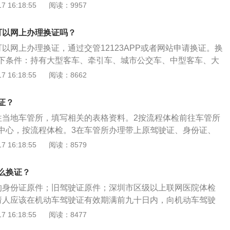
换证，也可以通过以下方式申请换证：机动车驾驶人持所需材料，
 16:18:55
阅读：9957
办进度功能随时查看业务办理进度，网办中心工作人员将在1
发地车辆管理所申请换证，车辆管理所在审核合格后1个工作
务。4、对于选择邮寄的，邮政工作人员会将新驾驶证快递到
。所需材料：两张身份证复印件、两张1寸免冠彩色近照及身
，快递员派送邮件的同时收取邮寄费用，对于选择自取的，需
可以网上办理换证吗？
证、县级或县级以上医院的体检证明（也可在车管所免费体
网点现场领取新驾驶证。需要注意的问题：1、办理期满换证
以网上办理换证，通过交管12123APP或者网站申请换证。换
业厅的“警医邮”服务点，进行换证办理，从受理登记、体检再
的医院进行体检，由医院上传体检信息后方能申请办理该项业
下条件：持有大型客车、牵引车、城市公交车、中型客车、大
小时。目前只有少部分城市开通了该项服务，比如杭州。
读使用须知，了解在互联网上办理期满换证的相关要求；3、用
记分周期内没有记分，或者持有其他准驾车型驾驶证在本记分
 16:18:55
阅读：8662
交期满换证申请，不再受理该业务退办，如果用户拒绝签收或
12分。持有大型客车、牵引车、城市公交车、中型客车、大型
指定网点取证，系统将自动把用户加入互联网黑名单，用户将
分周期内有记分，以及持有其他准驾车型驾驶证发生交通事故
证？
动车和驾驶证相关业务。
同等以上责任未被吊销机动车驾驶证的驾驶人，已参加审验教
往当地车管所，填写相关的表格资料。2按流程体检前往车管所
未处理完毕的道路交通安全违法行为或者交通事故；申请人身
中心，按流程体检。3在车管所办理带上原驾驶证、身份证、
可条件；机动车驾驶证没有被依法扣押、扣留、暂扣、吊销、
，在车管所办理，当场即可领取新的驾驶证。
 16:18:55
阅读：8579
。换证期限：机动车驾驶人应当于机动车驾驶证有效期满前九
驾驶证核发地车辆管理所申请换证。申请时应当填写《机动车
么换证？
的身份证原件；旧驾驶证原件；深圳市区级以上联网医院体检
请人应该在机动车驾驶证有效期满前九十日内，向机动车驾驶
所申请换证。
 16:18:55
阅读：8477