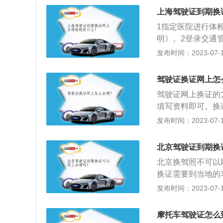
上海驾驶证到期换
1指定医院进行体
明》。2登录交通
效期满11个月、
发布时间：2023-07-17
人身份证及复印件
此之外，驾驶证换
驾驶证换证网上怎
以核发。
驾驶证网上换证的方
填写资料即可。换
份证原件、原驾驶
发布时间：2023-07-17
检）。换证和审验
客车、大型货车驾
北京驾驶证到期换
在本记分周期内记
北京换驾照不可以
车、大型货车驾驶
换证需要到当地的
交通事故造成人员
驶证在有效期限9
发布时间：2023-07-17
加审验教育的；申
（非本地户口才需
申请人身体条件符
照），体检报告（
扣、吊销、注销或
摩托车驾驶证怎么
承办机动车注册、