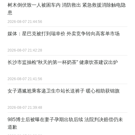
树木倒伏致一人被困车内 消防救出 紧急救援消除触电隐
患
2026-08-07 21:44:56
媒体：星巴克被打到瑞幸价 外卖竞争转向高客单市场
2026-08-07 21:42:28
长沙市监抽检“秋天的第一杯奶茶” 健康饮茶建议出炉
2026-08-07 21:41:56
女子遇尴尬乘客递卫生巾站长送裤子 暖心相助获锦旗
2026-08-07 21:39:48
985博士后被曝在妻子孕期出轨后续 法院判决赔偿仍未
道歉