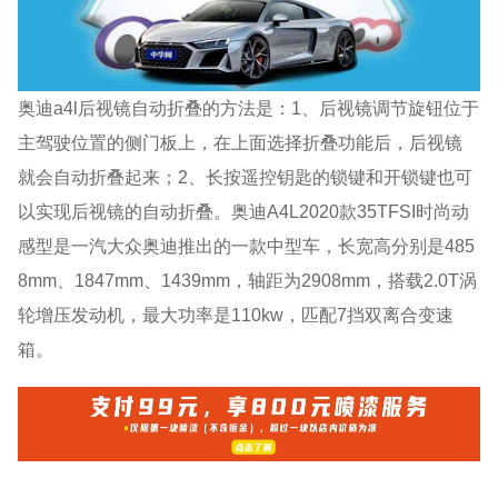
奥迪a4l后视镜自动折叠的方法是：1、后视镜调节旋钮位于
主驾驶位置的侧门板上，在上面选择折叠功能后，后视镜
就会自动折叠起来；2、长按遥控钥匙的锁键和开锁键也可
以实现后视镜的自动折叠。奥迪A4L2020款35TFSI时尚动
感型是一汽大众奥迪推出的一款中型车，长宽高分别是485
8mm、1847mm、1439mm，轴距为2908mm，搭载2.0T涡
轮增压发动机，最大功率是110kw，匹配7挡双离合变速
箱。