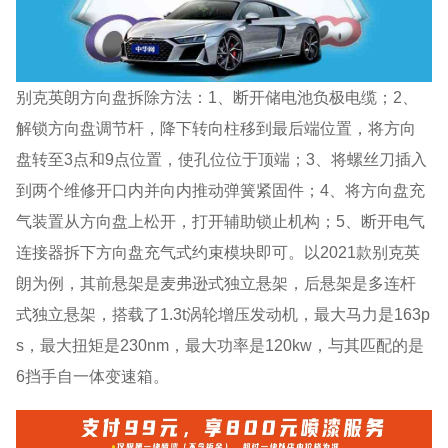
别克英朗方向盘拆除方法：1、断开储电池负极电缆；2、
解锁方向盘调节杆，降下转向柱移到最后端位置，将方向
盘转至3点和9点位置，使孔位位于顶端；3、将螺丝刀插入
到两个维修开口内并向内推动弹簧紧固件；4、将方向盘充
气装置从方向盘上松开，打开辅助锁止机构；5、断开电气
连接器拆下方向盘充气式约束模块即可。以2021款别克英
朗为例，其前悬架是麦弗逊式独立悬架，后悬架是多连杆
式独立悬架，搭载了1.3t涡轮增压发动机，最大马力是163p
s，最大扭矩是230nm，最大功率是120kw，与其匹配的是
6挡手自一体变速箱。