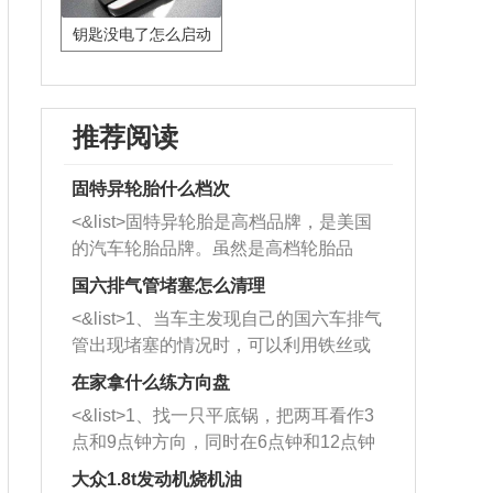
钥匙没电了怎么启动
推荐阅读
固特异轮胎什么档次
<&list>固特异轮胎是高档品牌，是美国
的汽车轮胎品牌。虽然是高档轮胎品
牌，但是中高低端的轮胎都有生产，这
国六排气管堵塞怎么清理
也是为了更好的开拓市场。
<&list>1、当车主发现自己的国六车排气
管出现堵塞的情况时，可以利用铁丝或
者是细棍，直接将杂物给取出来，如果
在家拿什么练方向盘
堵塞情况比较严重，也可以采取应急措
<&list>1、找一只平底锅，把两耳看作3
施。 <&list>2、直接利用木棍将所有的
点和9点钟方向，同时在6点钟和12点钟
杂物推到排气管里面的位置处，然后将
方向做一个标记。 <&list>2、双手握住
三元催化器拆解开，就可以将堵塞的东
大众1.8t发动机烧机油