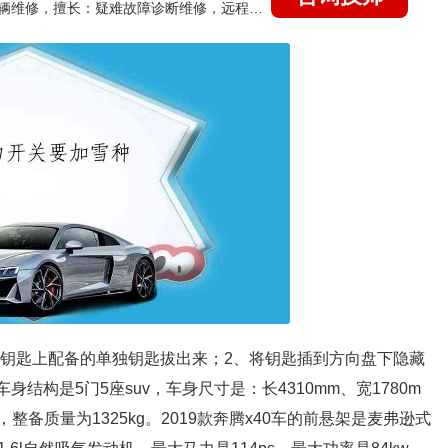
国家认证的汽车维修技师，15年德美日等各系车辆维修，擅长：疑难故障诊断维修，远程维修技术指导
控钥匙上配备的单独钥匙拔出来；2、将钥匙插到方向盘下隐藏
身结构是5门5座suv，车身尺寸是：长4310mm、宽1780m
l，整备质量为1325kg。2019款奔腾x40车的前悬架是麦弗逊式