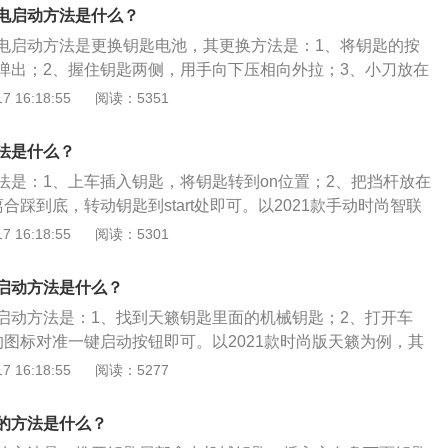
马力是109ps，最大功率是80kw，最大扭矩是142nm，与其
电启动方法是什么？
变速箱。
电启动方法是更换钥匙电池，其更换方法是：1、将钥匙的按
弹出；2、握住钥匙两侧，用手向下压相向外拉；3、小刀放在
换电池即可。以2021款手动风尚版大众朗逸为例，其车身长宽
 16:18:55
阅读：5351
m、1806mm、1474mm，轴距为2688mm，油箱容积为51l。2
版大众朗逸前悬架是麦弗逊式独立悬架，后悬架是扭力梁式非独
法是什么？
.5l自然吸气发动机，最大马力是113ps，最大功率是83kw，
法是：1、上车插入钥匙，将钥匙转到on位置；2、把挡杆放在
。
合踩到底，转动钥匙到start处即可。以2021款手动时尚智联
宽高分别是：4753mm、1800mm、1462mm，轴距为273
 16:18:55
阅读：5301
50l，离地最小间隙为2731mm。2021款手动时尚智联版速腾
独立悬架，后悬架是多连杆式独立悬架，其搭载1.2t涡轮增压
启动方法是什么？
116ps，最大功率是85kw，最大扭矩是175nm，与其匹配的
启动方法是：1、找到天籁钥匙里面的机械钥匙；2、打开车
。
的图标对准一键启动按钮即可。以2021款时尚版天籁为例，其
901mm、1850mm、1450mm，轴距为2825mm。2021款
 16:18:55
阅读：5277
.0l自然吸气发动机，最大马力是156ps，最大功率是115kw，
m，与其匹配的是无级变速箱。
的方法是什么？