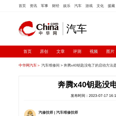
首页
资讯
军事
财经
娱乐
汽车
游戏
文化
援藏
汽车
首页
原创
文章
评测
视频
图片
中华网汽车＞
汽车维修间 >
奔腾x40钥匙没电了的启动方法
奔腾x40钥匙没
发布时间：2023-07-17 16:1
汽修技师
|
汽车维修技师