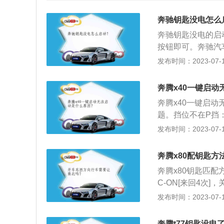
奔驰钥匙没电怎么
奔驰钥匙没电的启
按钮即可。奔驰汽
置，如果汽车的遥
发布时间：2023-07-17
个德国的豪华汽车
车）、E级车（高
奔腾x40一键启
野车）。奔驰的标
奔腾x40一键启
题。挡位不在P挡
法启动，这是为了
发布时间：2023-07-17
窜。解决办法：挡
瓶附近有一个黑色
奔腾x80配钥匙方
器，盒子的背面会
奔腾x80钥匙匹配
应该有一个上面标
C-ON[来回4次
或去修理厂维修。
另-把接着按锁-
发布时间：2023-07-17
匙的无线电波受到
法：（1）按下车
解决办法：可以先
中，推动内置薄片
匙，直接使用机械
奔腾t77钥匙没电