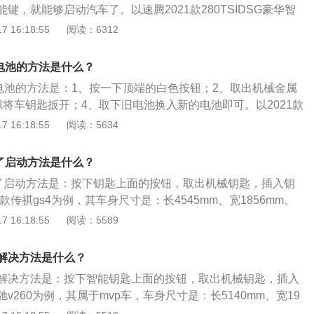
键，就能够启动汽车了。以速腾2021款280TSIDSG豪华智
的生产厂商为一汽大众，级别为紧凑型车，能源类型为汽油，
 16:18:55
阅读：6312
。这款车的长宽高分别为4753mm、1800mm、1462mm，轴
车身类型为4门5座三厢车，最高车速每小时为200千米。
换电池的方法是什么？
换电池的方法是：1、按一下顶端的白色按钮；2、取出机械金属
隙将车钥匙扳开；4、取下旧电池换入新的电池即可。以2021款
于中型车，车身尺寸是：长4810mm、宽1840mm、高1455m
 16:18:55
阅读：5634
mm。2021款奔腾b70前悬架是麦弗逊式独立悬架，后悬架是扭
搭载了1.5l涡轮增压发动机，最大马力是169ps，最大功率是
电了启动方法是什么？
矩是258nm，与其匹配的是6挡手动变速箱。
电了启动方法是：按下钥匙上面的按钮，取出机械钥匙，插入钥
款传祺gs4为例，其车身尺寸是：长4545mm、宽1856mm、
为2680mm，离地最小间隙为190mm，车身重量为1480kg。20
 16:18:55
阅读：5589
了1.5t涡轮增压发动机，最大马力是169ps，最大扭矩是265n
4kw，与其匹配的是6挡手动变速箱。
解决方法是什么？
解决方法是：按下智能钥匙上面的按钮，取出机械钥匙，插入
v260为例，其属于mvp车，车身尺寸是：长5140mm、宽19
mm，轴距为3200mm。奔驰v260前悬架是麦弗逊式独立悬架，