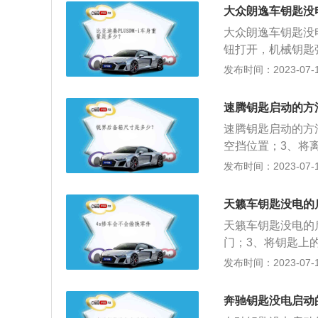
然吸气发动机，最大
大众朗逸车钥匙没
匹配的是5挡手动
大众朗逸车钥匙没
钮打开，机械钥匙
缝隙中间撬开，更
发布时间：2023-07-17
高分别是：4670m
021款手动风尚
速腾钥匙启动的方
立悬架，其搭载了1
速腾钥匙启动的方
最大扭矩是145nm
空挡位置；3、将离
版速腾为例，其车身长
发布时间：2023-07-17
1mm，油箱容积为
前悬架是麦弗逊式
天籁车钥匙没电的
发动机，最大马力是
天籁车钥匙没电的
是5挡手动变速箱
门；3、将钥匙上
车身长宽高分别是：4
发布时间：2023-07-17
时尚版天籁搭载了2
最大扭矩是197n
奔驰钥匙没电启动