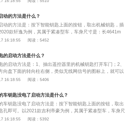
 16:18:55
阅读：5510
独立悬架，其搭载了2.0t涡轮增压发动机，最大马力是211p
5kw，最大扭矩是350nm，与其匹配的是9挡手自一体变速箱。
启动的方法是什么？
启动的方法是：按下智能钥匙上面的按钮，取出机械钥匙，插
020款轩逸为例，其属于紧凑型车，车身尺寸是：长4641m
高1450mm，轴距为2712mm，油箱容积为47l，整备质量为121
 16:18:55
阅读：5452
轩逸前悬架是麦弗逊式独立悬架，后悬架是扭力梁式非独立悬架，
然吸气发动机，最大马力是139ps，最大功率是102kw，最大扭矩
电的启动方法是什么？
匹配的是5挡手动变速箱。
电的启动方法是：1、抽出遥控器里的机械钥匙打开车门；2、
方向盘下面的转向柱右侧，类似无线网信号的图标上，就可以
车身尺寸是：长4933mm、宽1836mm、高1469mm，轴距
 16:18:55
阅读：5406
容积为68.5l，整备质量为1470kg。帕萨特前悬架是麦弗逊式独
多连杆式独立悬架，其搭载了1.4l涡轮增压发动机，最大马力
的车钥匙没电了启动方法是什么？
功率是110kw，最大扭矩是250nm，与其匹配的是7挡双离合变速
的车钥匙没电了启动方法是：按下智能钥匙上面的按钮，取出
匙孔即可。以2021款吉利帝豪为例，其属于紧凑型车，车身尺
、宽1789mm、高1470mm，轴距为2650mm。2021款吉利帝
 16:18:55
阅读：5392
式独立悬架，后悬架是扭力梁式非独立悬架，其搭载了1.5l自