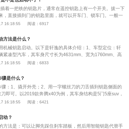
可以去4S店请工作人员帮忙更换。2、奔腾x80钥匙相关介绍：
匙上插着一把铁的钥匙片，通常在遥控钥匙上有一个开关。拔一下
别是4620mm、1820mm、1695mm，轴距是2675mm，搭载
来，直接插到门的钥匙里面，就可以开车门、锁车门。一般一
变速箱。
置了感应区，车门开了后只要把钥匙放在感应区上，即使没电
 16:18:55
阅读：6917
是相关介绍：1、空间方面：奔腾t77空间可以满足一家人乘坐
度达到了1615毫米，享有179厘米的高个子坐进车中仍有较
动方法是什么？
1845mm的整车宽度，后一排客人的空间感受达到卓越水准。
用机械钥匙启动。以下是轩逸的具体介绍：1、车型定位：轩
轴距尺寸，让其前后排距离达到黄金比例，腿部都能获得十足的放
紧凑型汽车，其车身尺寸长为4631mm、宽为1760mm、高
腾T77在隔音降噪和舒适配置方面也很不错，空调基本无噪音，
距为2700mm。2、动力方面：轩逸全系使用一架1.6升的自然吸
 16:18:55
阅读：6833
音体系表现卓越，快速行驶也感受不到明显的噪音。
共有4款，含有1.6L共1种排量，有手动、无级变速共2种变
功率93.0kW，最大马力126PS，最大扭矩168.0N·m。3、
步骤是什么？
前悬架为麦弗逊式独立悬架，后悬架为扭力梁式非独立悬架。
卸步骤：1、撬开外壳；2、用一字螺丝刀的刀舌插到钥匙侧面的
刀即可。以2019款奔腾x40为例，其车身结构是5门5座suv，
0mm、宽1780mm、高1680mm，轴距为2600mm，油箱容积
 16:18:55
阅读：6421
积为375l。2019款奔腾x40车的前悬架是麦弗逊式独立悬架，后
立悬架，搭载了1.6l自然吸气发动机，最大马力是114ps，最
启动？
大扭矩是115nm。
的方法是：可以让脚先踩住刹车踏板，然后用智能钥匙代替手