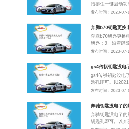
指摁住一键启动功能
联版为例：这款车
发布时间：2023-07-17
变速箱为7挡双离合
距为2731mm，
奔腾b70钥匙更
奔腾b70钥匙更
钥匙；3、沿着缝
奔腾b70为例，其属
发布时间：2023-07-17
m，轴距为2800
力梁式非独立悬架，
gs4传祺钥匙没
124kw，最大扭
gs4传祺钥匙没
匙孔即可。以2021
高1668mm，轴距
发布时间：2023-07-17
21款传祺gs4搭载
m，最大功率是12
奔驰钥匙没电了的
奔驰钥匙没电了的
钥匙孔即可。以奔驰
28mm、高1880