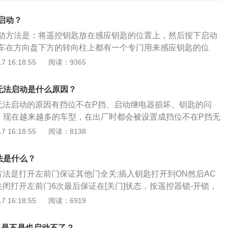
启动？
动方法是：将遥控钥匙放在感应钥匙的位置上，然后按下启动
车在方向盘下方的转向柱上都有一个专门用来感应钥匙的位
控钥匙没电，配备一键启动的汽车都可以这样启动。奔驰是一
 16:18:55
阅读：9365
制造厂商，其车系齐全，目前主要生产C级车（中挡轿、跑
挡轿、跑车）、S级车（豪华轿、跑车），还有G型车（SUV越
动无法启动是什么原因？
志是三叉星，象征着陆上、水上和空中的机械化和合体。
动无法启动的原因有挡位不在P挡、启动继电器损坏、钥匙的问
：现在越来越多的车型，在出厂时都会被设置成挡位不在P挡无
安全考虑。主要是为了防止挡位在D挡或R挡时启动，汽车前
 16:18:55
阅读：8138
位挂到P挡重新启动。启动继电器损坏：打开发动机舱，在电
的盒子，上面有一个盖子，拿掉盖子，里面全是保险和继电
法是什么？
有一幅图，上面的图形和保险盒里的保险和继电器都是对应，
方法是打开左前门保证其他门全关;插入钥匙打开到ON然后AC
有“启动”字样，那个就是启动继电器。解决方法：更换继电器
]，关闭打开左前门6次最后保证在[关门]状态，按遥控器锁-开锁，
钥匙的问题：如果是钥匙的原因，涉及的原因比较多。例如钥
开锁。以下是更多相关资料：1、使用平头螺丝刀拆卸钥匙的方
 16:18:55
阅读：6919
干扰、钥匙没电了等等。总之就是：行车电脑感应不到钥匙。
钥匙的释放按钮，使机械钥匙弹出。（2）将平头螺丝刀插入槽
给钥匙换电池。如果换了电池还不行，一般都会配有机械钥
，将机械钥匙拔下来，轻轻撬开遥控器，更换电池。如果手边
钥匙插入钥匙孔进行启动。
了是不是也启动不了？