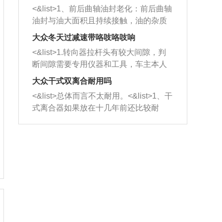
平底锅两耳，然后往左打半圈、一圈、
西取出来。但如果是因为积碳过多引起
<&list>1、前后曲轴油封老化：前后曲轴
一圈半的练习，往右同样也要打相同的
的堵塞，就需要将三元催化器泡在草酸
油封与油大面积且持续接触，油的杂质
圈数。 <&list>3、最后强调要反复练
中进行清洗。 <&list>3、也可以利用清
和发动机内持续温度变化使其密封效果
习，这样就可以形成肌肉记忆，在真实
大众冬天过减速带咯吱咯吱响
洗剂对堵塞的情况得到解决，将清洗剂
逐渐减弱，导致渗油或漏油。<&list>2、
驾驶车辆时，不需要记忆也能打好方
放在燃油箱中，与燃油混合后，车辆启
<&list>1.转向器拉杆头有较大间隙，判
活塞间隙过大：积碳会使活塞环与缸体
向。
动时，就可以和汽油一起进入到燃烧
断间隙需要专用仪器和工具，车主本人
的间隙扩大，导致机油流入燃烧室中，
室，最后形成废气排出，就可以让三元
无法制作，需要将车辆送到修理厂或4s
造成烧机油。<&list>3、机油粘度。使用
大众干式双离合耐用吗
催化器得到清洗，排气管堵塞的情况就
店；<&list>2.车辆半轴套管防尘罩破
机油粘度过小的话，同样会有烧机油现
<&list>总体而言不太耐用。<&list>1、干
能够得到解决。
裂，破裂后会出现漏油现象，使半轴磨
象，机油粘度过小具有很好的流动性，
式离合器如果放在十几年前还比较耐
损严重，磨损的半轴容易损坏，产生异
容易窜入到气缸内，参与燃烧。<&list>
用，但是由于现在的汽车发动机动力输
响；<&list>3.稳定器的转向胶套和球头
4、机油量。机油量过多，机油压力过
出越来越高，使得干式离合器散热不足
老化，一般是使用时间过长造成的。解
大，会将部分机油压入气缸内，也会出
的缺陷也逐渐暴露出来。<&list>2、由于
决方法是更换新的质量好的转向橡胶套
现烧机油。<&list>5、机油滤清器堵塞：
干式双离合的工作环境暴露在空气中，
和球头。
会导致进气不畅，使进气压力下降，形
而离合器的散热也是通离合器罩上面的
成负压，使机油在负压的情况下吸入燃
几个小孔来进行散热。但是在行驶过程
烧室引起烧机油。<&list>6、正时齿轮或
中变速箱需要换挡，就不得不使得离合
链条磨损：正时齿轮或链条的磨损会引
器频繁工作。<&list>3、长时间的低速行
起气阀和曲轴的正时不同步。由于轮齿
驶以及过于频繁的启停，导致离合器的