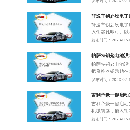
发布时间：2023-07-17
后悬架是半拖曳臂式
s，最大功率是15
轩逸车钥匙没电了
轩逸车钥匙没电了
入钥匙孔即可。以2
m、宽1815mm、
发布时间：2023-07-17
2kg。2020款
其搭载了1.6l自
帕萨特钥匙电池没
是169nm，与其
帕萨特钥匙电池没
把遥控器钥匙贴在
启动发动机。帕萨特
发布时间：2023-07-17
为2871mm，油箱
立悬架，后悬架是
吉利帝豪一键启动
是150ps，最大
吉利帝豪一键启动
箱。
机械钥匙，插入钥
寸是：长4632mm
发布时间：2023-07-17
豪前悬架是麦弗逊