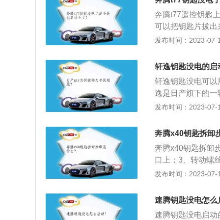
没有平头螺丝刀，
奔腾t77遥控钥
奔腾x80的长宽高分
可以把钥匙片拔出
的是6挡手自一体
键启动的车子都设
发布时间：2023-07-17
也能启动车。以下
的需求。因其整车高
轩逸钥匙没电的启
大的空间。得益于
轩逸钥匙没电可以
而2700毫米的
逸是日产旗下的一辆
松。2、隔音：奔
为1503mm，轴
发布时间：2023-07-17
制冷效率极高，隔
气发动机，轩逸车型
速箱选择，发动机最大
奔腾x40钥匙拆卸
悬架方面：轩逸的
奔腾x40钥匙拆
口上；3、转动螺丝
车身尺寸是：长431
发布时间：2023-07-17
为50l，行李箱容
悬架是扭力梁式非独
速腾钥匙没电怎么
大功率是84kw，最
速腾钥匙没电启动