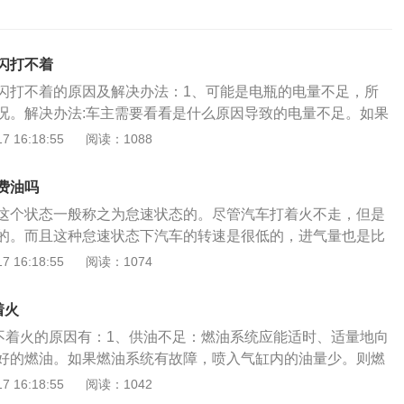
闪打不着
闪打不着的原因及解决办法：1、可能是电瓶的电量不足，所
况。解决办法:车主需要看看是什么原因导致的电量不足。如果
需要尽快更换。汽车电瓶的使用周期一般在3年左右，超过这
 16:18:55
阅读：1088
经常出现亏电的情况。2、汽车的供油系统出现问题，或者是
决办法：如果是没油了车主加注燃油后即可正常行驶，但如果
费油吗
题，车主最好是前往4S店检修，尽快查明故障并且解决解决问
这个状态一般称之为怠速状态的。尽管汽车打着火不走，但是
驾驶的是自动挡车辆，还有可能是车主挂错档导致的。解决办
的。而且这种怠速状态下汽车的转速是很低的，进气量也是比
停车时忘记将档位挂入P档然后直接熄火，所以第二天启动车
要比较浓的可燃混合气才能维持发动机的运转，这种状态下汽
 16:18:55
阅读：1074
情况，车主只需要挂回P档即可解决这个问题。4、长期不清洁
费油的。长时间怠速会损坏汽车发动机。汽车点火表示发动机
用中，其电极及裙部绝缘体会有正常的积炭产生，如果这些积
处于空rpm，怠速时发动机转速一般为550-800rpm。如果汽
会越积越多，最终导致电极漏电甚至不能跳火。解决办法：定
着火
，发动机很容易产生积碳。发动机高怠速和低怠速都不好。高
长期使用。火花塞型号繁多，但都有经济寿命。超过经济寿命
不着火的原因有：1、供油不足：燃油系统应能适时、适量地向
的油耗，从而可能导致发动机的油耗和内部温度升高。同时会
于发动机的动力性和经济性的发挥，造成放电困难，影响发动
好的燃油。如果燃油系统有故障，喷入气缸内的油量少。则燃
降低发动机的使用寿命。如果发动机长时间怠速运转，很容易
决办法：建议更换火花塞。6、随意除垢。对发动机喷银粉或
，当热量减少至不能满足发动机负荷所需时，则发动机无力。
 16:18:55
阅读：1042
速有两种，一种是怠速失速，另一种是行驶中失速。许多车主
不注意火花塞外表的清洁，致使火花塞因外表脏污而漏电。清
燃油系统。2、充气量的影响：燃油在气缸内能够燃烧，主要是