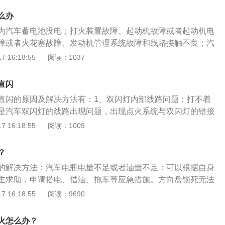
动机空转来预热汽车。这种方法虽然可以用，但不能空转太
方便、快捷使用砂纸、金属片等除垢。解决办法：不能随意除
氧原子发生化学反应（生产二氧化碳）放出热量的结果。如果
只有一分钟左右。当速度稳定后，可以通过低速行驶来预热汽
么办
电压不足。要注意，是电瓶的电压不足，并不是没电了。汽车
使空气流通的截面减少（装油涡轮增压器的发动机涡轮增压器
速，车速不要超过2000rpm。这种方法不仅可以节省燃油，
但是电压不足，这种状况喇叭能正常响，但是带不起起动机。
为汽车蓄电池没电；打火装置故障、起动机故障或者起动机电
少）或配气机构的影响等造成发动机充气量不足。导致燃油中
机产生积碳。
换电瓶。8、汽车电池没电了。比如停车时忘记关大灯，或者
障或者火花塞故障、发动机管理系统故障和线路接触不良；汽
原子充分反应，座椅放出的热减少，发动机无力。及时去修理
，造成了断电现象。解决办法：给汽车充电。
过多；挡位不对。具体原因及解决方法：1、汽车蓄电池没
 16:18:55
阅读：1037
3、环境温度的影响：环境温度过高时，常会引起发动机过
仅电量耗尽的时候才会失效，在使用寿命过长的时候也会打不
与发动机过热的双重作用下，使空气膨胀，从而影响了发动机
电池的使用寿命是两年到五年，要注意检查和更换。如果是汽
机功率下降。环境温度过低时，又会引起燃油中气缸内蒸发不
直闪
以找搭电线进行充电，也可以找汽车充电宝进行充电。2、打
全，即气缸内工作介质产生的热量减少。尽量避免在高温的地
直闪的原因及解决方法有：1、双闪灯内部线路问题：打不着
机故障或者起动机电路故障、发动机故障或者火花塞故障、发
机。4、电路或机械故障：这类故障包括接线松脱、接触不
是汽车双闪灯的线路出现问题，出现点火系统与双闪灯的错接
和线路接触不良，都会导致打不着火。需要停车一一排查故
导致的绝缘不良、短路、旁路等。这类故障一般与元器件无
无法启动，双闪灯也不受开关的控制，持续闪烁。解决方法：
 16:18:55
阅读：1009
复杂，必要时拖车到4S店维修；3、汽车没油。当汽车出现汽
修厂检查维修线路和各个机械部件。5、P档一直在闪是变速箱
检查线路并修理。2、行车电脑故障：可能是汽车的行车电脑
会有一个红灯闪烁提示车主该加油了，当汽油不足以维持汽车
件出现磨损或严重磨损，或齿轮侧面有损坏。需要去维修站检
错误的指令，导致车辆的双闪灯一直闪且无法启动。解决方
火，要及时补充汽油。而且汽油的质量不好也会出现打不着火
？
理。6、p档不停地闪烁原因是手刹没放到位，一般情况，调整
构检查汽车的行车电脑，如果损坏需要更换。3、车辆钥匙没
择质量好的汽油，选择靠谱的加油站。4、汽车积碳过多，发
决。车辆会根据行驶的速度和交通情况自动选择合适的挡位行
的解决方法：汽车电瓶电量不足或者油量不足：可以根据自身
匙没电或芯片损坏，信号传输受阻，导致双闪灯接收不到车辆
会产生积碳，当积碳多到堵塞住出风口的时候就打不着火了，
汽车上的挡位共有六个位置。从上到下分别为：P、R、N、
主求助，申请搭电、借油、拖车等应急措施。方向盘锁死无法
防盗系统锁死，导致打不着火且双闪一直闪烁。解决方法：更
积碳的方法，如果不踩油门打不着火，踩着油门就能打着火
动挡的车只运用停车挡P挡、倒车挡R挡、空挡N挡、前进挡D挡
边拧钥匙。汽车挡位不对：正确挡位，然后试着启动汽车。以
 16:18:55
阅读：9690
更换新钥匙。4、电瓶电压不足或没电：双闪灯、点火系统均
积碳。需要及时清理，可以经常跑跑高速，有利于积碳的清
驾驶的需要，而如果遇到一些特殊的驾驶环境，就需要运用其
火原因的扩展资料：电路或者电子故障：保险丝烧断、高压线
双闪灯异常可能是汽车电瓶的电压不足，此时双闪会失去继电
。这个主要是针对手动挡的汽车来说的，很多人在踩刹车之后
断路、中心点火线脱落、分火头漏电、火花塞损坏。油路故
，也无法启动。解决方法：及时为车辆电瓶充电，电瓶损坏则
火怎么办？
直接熄火，下次启动时，不检查挡位就直接打火，自然打不