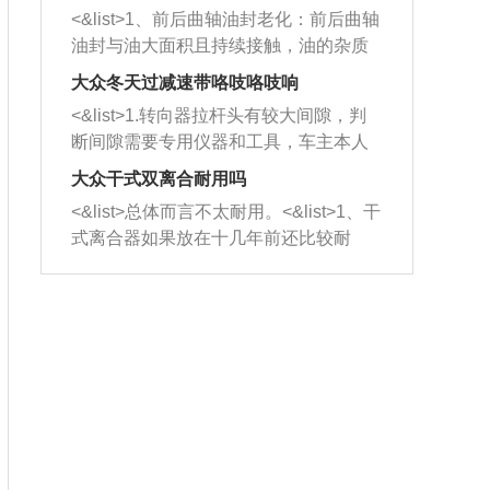
平底锅两耳，然后往左打半圈、一圈、
西取出来。但如果是因为积碳过多引起
<&list>1、前后曲轴油封老化：前后曲轴
一圈半的练习，往右同样也要打相同的
的堵塞，就需要将三元催化器泡在草酸
油封与油大面积且持续接触，油的杂质
圈数。 <&list>3、最后强调要反复练
中进行清洗。 <&list>3、也可以利用清
和发动机内持续温度变化使其密封效果
习，这样就可以形成肌肉记忆，在真实
大众冬天过减速带咯吱咯吱响
洗剂对堵塞的情况得到解决，将清洗剂
逐渐减弱，导致渗油或漏油。<&list>2、
驾驶车辆时，不需要记忆也能打好方
放在燃油箱中，与燃油混合后，车辆启
<&list>1.转向器拉杆头有较大间隙，判
活塞间隙过大：积碳会使活塞环与缸体
向。
动时，就可以和汽油一起进入到燃烧
断间隙需要专用仪器和工具，车主本人
的间隙扩大，导致机油流入燃烧室中，
室，最后形成废气排出，就可以让三元
无法制作，需要将车辆送到修理厂或4s
造成烧机油。<&list>3、机油粘度。使用
大众干式双离合耐用吗
催化器得到清洗，排气管堵塞的情况就
店；<&list>2.车辆半轴套管防尘罩破
机油粘度过小的话，同样会有烧机油现
<&list>总体而言不太耐用。<&list>1、干
能够得到解决。
裂，破裂后会出现漏油现象，使半轴磨
象，机油粘度过小具有很好的流动性，
式离合器如果放在十几年前还比较耐
损严重，磨损的半轴容易损坏，产生异
容易窜入到气缸内，参与燃烧。<&list>
用，但是由于现在的汽车发动机动力输
响；<&list>3.稳定器的转向胶套和球头
4、机油量。机油量过多，机油压力过
出越来越高，使得干式离合器散热不足
老化，一般是使用时间过长造成的。解
大，会将部分机油压入气缸内，也会出
的缺陷也逐渐暴露出来。<&list>2、由于
决方法是更换新的质量好的转向橡胶套
现烧机油。<&list>5、机油滤清器堵塞：
干式双离合的工作环境暴露在空气中，
和球头。
会导致进气不畅，使进气压力下降，形
而离合器的散热也是通离合器罩上面的
成负压，使机油在负压的情况下吸入燃
几个小孔来进行散热。但是在行驶过程
烧室引起烧机油。<&list>6、正时齿轮或
中变速箱需要换挡，就不得不使得离合
链条磨损：正时齿轮或链条的磨损会引
器频繁工作。<&list>3、长时间的低速行
起气阀和曲轴的正时不同步。由于轮齿
驶以及过于频繁的启停，导致离合器的