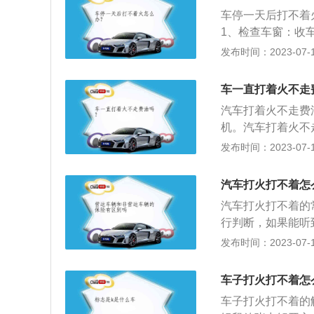
障：油泵失灵、油
需要及时更换。5
着。汽车只有在空
车停一天后打不着
汽车双闪灯的开关
1、检查车窗：收
与无法启动无关。
隙。否则可能会造
发布时间：2023-07-17
6、双闪继电器故
别忘记关灯。大灯
令传输出现故障，
损害寿命。3、雨
车一直打着火不走
修机构更换双闪继
闭。如果是冬天室
汽车打着火不走费
易憋坏电机。
机。汽车打着火不
绍：1、怠速状态是
发布时间：2023-07-17
转/分钟，如果汽
速低都不好，怠速
汽车打火打不着怎
部温度升高，同时
汽车打火打不着的
低，容易使汽车熄
行判断，如果能听
过程中熄火。
话就是证明油泵有
发布时间：2023-07-17
大、使用周期到达
异响，需要及时更
车子打火打不着怎
差、喷油嘴积炭等
车子打火打不着的
行就只能更换喷油