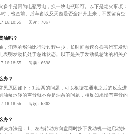
路不通、油滤堵塞、火花塞积碳、喷油嘴损坏。
、双闪灯开关故障：汽车的双闪灯一直闪且打不着火，可能是
挡的时候才能打着火，及时调整即可。
火多半是因为电瓶亏电，换一块电瓶即可。以下是熄火事项：
出现了故障，无法关闭双闪灯，导致双闪灯处于常开的状态，
车时，检查前、后车窗以及天窗是否全部升上来，不要留有空
解决方法：需要去4S店及时检查并更换汽车的双闪灯开关。
成财物失窃。2、检查仪表盘夜晚收车时，如果仪表盘亮着，
 16:18:55
阅读：7867
障：控制盒内部的双闪继电器如果异常，就会导致双闪灯的指
开一晚，第二天基本上电瓶就会没电。这个时候再充电，也会
导致双闪灯无法关闭，也与无法启动无关。解决方法：前往维
雪天气，检查雨刷器如果是雨雪天气，还要留意雨刷器是否关
费油吗？
电器。
外停车，忘记关闭雨刷，第二天雨刷冻在风挡上，通电后，容
油，消耗的燃油比行驶过程中少，长时间怠速会损害汽车发动
走表明发动机处于怠速状态。以下是关于发动机怠速的相关介
指发动机处于空转，怠速状态下发动机的转速一般在550-800
 16:18:55
阅读：6698
车长时间怠速，容易使发动机产生积碳。2、发动机怠速高和怠
高会影响发动机油耗，可能会导致发动机油耗升高，发动机内
么办？
加速发动机磨损，减少发动机使用寿命，发动机长时间怠速
常见原因如下：1.油泵的问题，可以根据在通电之后的反应进
火，熄火分为两种，一种是怠速时熄火，另一种是汽车在行驶
到油泵运转的声音就不会是油泵的问题，相反如果没有声音的
问题，需要及时更换油泵；2.火花塞的问题，如火花塞间隙过
 16:18:55
阅读：5862
极限或者火花塞积炭等问题也能够导致汽车难以打火以及发出
换火花塞；3.喷油嘴的问题，如喷油嘴的堵塞导致雾化效果
么办？
现象也有相关联系，可以先尝试进行喷油嘴清洗，之后如果不
解决办法是：1、左右转动方向盘同时按下发动机一键启动按
嘴；4.节气门的问题，节气门如果出现故障也会导致难以打火