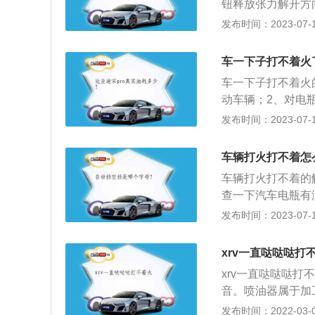
钮释放张力解开方
以及发出异响，可
动法启动；3、用
发布时间：2023-07-17
进行清洗保养。
2、碳罐电磁阀损
的油蒸汽过稀；4
车一下子打不着火
多；6、点火线圈
车一下子打不着火
动车辆；2、对电
动机的电控系统；
发布时间：2023-07-17
是：1、汽车电瓶
现问题；4、汽车
车辆打火打不着怎
泵损坏。
车辆打火打不着的
查一下汽车电瓶有
统故障：低压电路
发布时间：2023-07-17
而对汽车造成影响
度转速降低了，从
xrv一直哒哒哒打
形成，也就难以着
xrv一直哒哒哒
音。喷油器属于加
和抗污染的能力，
发布时间：2022-03-04