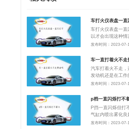
车打火仪表盘一直
车打火仪表盘一直
以才会出现这种情
是电瓶老化了，就
发布时间：2023-07-17
个期限电瓶就可能
没油了导致的。解
车一直打着火不走
是供油系统出现问
汽车打着火不走，
题。3、如果车主
发动机还是在工作
法：可能是车主在
较少的，所以就需
发布时间：2023-07-17
辆时就会出现这种
车打着火不走是很
积炭。火花塞在使
处于怠速，即发动机
炭长期不予清洁，
p档一直闪烁打不
车长时间怠速运转
期清理积碳。5、
P挡一直闪烁但打
怠速会影响发动机
后仍然使用，不利
气缸内喷出雾化良
加速发动机磨损，
机的正常工作。解
烧产生的热量减少
发布时间：2023-07-17
导致汽车熄火。失
进行其他维护时，
建议去4s店维修