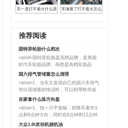
车一直打不着火什么原
车淹着了打不着火怎么
因
办
推荐阅读
固特异轮胎什么档次
<&list>固特异轮胎是高档品牌，是美国
的汽车轮胎品牌。虽然是高档轮胎品
牌，但是中高低端的轮胎都有生产，这
国六排气管堵塞怎么清理
也是为了更好的开拓市场。
<&list>1、当车主发现自己的国六车排气
管出现堵塞的情况时，可以利用铁丝或
者是细棍，直接将杂物给取出来，如果
在家拿什么练方向盘
堵塞情况比较严重，也可以采取应急措
<&list>1、找一只平底锅，把两耳看作3
施。 <&list>2、直接利用木棍将所有的
点和9点钟方向，同时在6点钟和12点钟
杂物推到排气管里面的位置处，然后将
方向做一个标记。 <&list>2、双手握住
三元催化器拆解开，就可以将堵塞的东
大众1.8t发动机烧机油