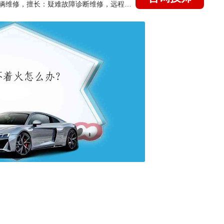
国家认证的汽车维修技师，15年德美日等各系车辆维修，擅长：疑难故障诊断维修，远程维修技术指导