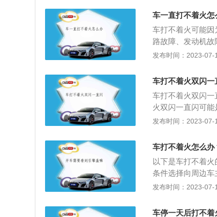
喜欢在低温下让发
洁外表时，不可图
柴油中的碳原子与
久，原地空转时间
车一直打不着火怎
垢。7、汽车电瓶
因空气滤清器堵塞
车。同时要控制好车
的电瓶虽然有电，
车打不着火可能因
有故障时进气量减
而且不容易使发动
解决办法：建议更
路故障、发动机故
的碳原子不能与氧
车内电器没有关闭
车没油；汽车积碳
发布时间：2023-07-17
厂维修进气系统。
电。汽车电瓶不仅
热。在环境温度高
着火，一般汽车蓄
的充气量，使发动
车打不着火双闪一
车蓄电池没电，可
良，导致燃烧不完
车打不着火双闪一
火装置故障、起动
方长时间使用发动
火双闪一直闪可能
动机管理系统故障
良、潮湿、腐蚀等
或混搭，此时汽车
发布时间：2023-07-17
障，车上线路比较
关。及时去专业维
需要到维修点及时
油不足的情况时，
故障，变速箱内部
出现问题，发出了
行驶时自然打不着
车打不着火怎么办
测一下故障然后处
法：需要到维修机
的情况，所以要选
手刹放到位即可解
以下是车打不着火
电或损坏：车辆钥
动机在工作的时候
驶。一般的自动挡
条件选择向周边车
钥匙的关闭信息，
判断是否是节气门
D、S、L。开自
启动：边晃方向盘
发布时间：2023-07-17
换钥匙电池或直接
了，说明是节气门
完全可以满足一般
下是关于车打不着
由汽车电车供电，
理。5、挡位不对
它功能挡了。
圈断路、低压电路
器控制而一直开启
车停一天后打不着
总是不归于空挡就