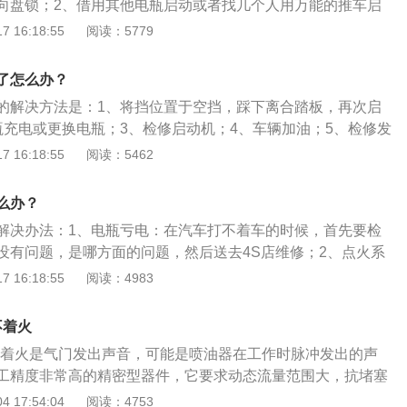
向盘锁；2、借用其他电瓶启动或者找几个人用万能的推车启
以进行清洗节气门，一般行驶到一定的公里数之后是需要对其
救助车充电方法。车子打火打不着的原因有：1、喷油器滴漏；
 16:18:55
阅读：5779
坏，造成混合气过浓；3、燃油质量容易挥发，造成喷油嘴喷出
、进气温度传感器故障；5、进气门、节气门、活塞等积碳较
了怎么办？
老化，导线容易漏电。
的解决方法是：1、将挡位置于空挡，踩下离合踏板，再次启
瓶充电或更换电瓶；3、检修启动机；4、车辆加油；5、检修发
6、更换燃油；7、定期清理积碳。车一下子打不着火的原因
 16:18:55
阅读：5462
亏电；2、气温低，汽车机油的黏度转速降低；3、点火系统出
燃油量不足；5、车辆的发动机内部的积碳严重过多；6、燃油
么办？
解决办法：1、电瓶亏电：在汽车打不着车的时候，首先要检
没有问题，是哪方面的问题，然后送去4S店维修；2、点火系
的线连接不良或者高压线漏电都会造成汽车点火系统故障，从
 16:18:55
阅读：4983
，不好着车；3、气温过低：因为低温环境下，汽车机油的粘
而造成蓄电池点火能量降低，分子活动也降低，易燃气体无法
不着火
车了，可以试一下先踩离合再打火。
打不着火是气门发出声音，可能是喷油器在工作时脉冲发出的声
工精度非常高的精密型器件，它要求动态流量范围大，抗堵塞
需要达到一定的高度，而且雾化性能需要很出色，喷油器接受
 17:54:04
阅读：4753