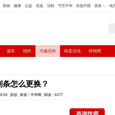
插画
健康
公益
优选
法制
守艺中华
应急中国
更多
地
选车
报价
汽修百科
特卖活动
经销商
刮条怎么更换？
8:55
原创
来源：中华网
阅读：6377
咨询技师