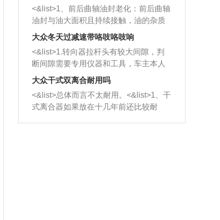
平底锅两耳，然后往左打半圈、一圈、
西取出来。但如果是因为积碳过多引起
<&list>1、前后曲轴油封老化：前后曲轴
一圈半的练习，往右同样也要打相同的
的堵塞，就需要将三元催化器泡在草酸
油封与油大面积且持续接触，油的杂质
圈数。 <&list>3、最后强调要反复练
中进行清洗。 <&list>3、也可以利用清
和发动机内持续温度变化使其密封效果
习，这样就可以形成肌肉记忆，在真实
大众冬天过减速带咯吱咯吱响
洗剂对堵塞的情况得到解决，将清洗剂
逐渐减弱，导致渗油或漏油。<&list>2、
驾驶车辆时，不需要记忆也能打好方
放在燃油箱中，与燃油混合后，车辆启
<&list>1.转向器拉杆头有较大间隙，判
活塞间隙过大：积碳会使活塞环与缸体
向。
动时，就可以和汽油一起进入到燃烧
断间隙需要专用仪器和工具，车主本人
的间隙扩大，导致机油流入燃烧室中，
室，最后形成废气排出，就可以让三元
无法制作，需要将车辆送到修理厂或4s
造成烧机油。<&list>3、机油粘度。使用
大众干式双离合耐用吗
催化器得到清洗，排气管堵塞的情况就
店；<&list>2.车辆半轴套管防尘罩破
机油粘度过小的话，同样会有烧机油现
<&list>总体而言不太耐用。<&list>1、干
能够得到解决。
裂，破裂后会出现漏油现象，使半轴磨
象，机油粘度过小具有很好的流动性，
式离合器如果放在十几年前还比较耐
损严重，磨损的半轴容易损坏，产生异
容易窜入到气缸内，参与燃烧。<&list>
用，但是由于现在的汽车发动机动力输
响；<&list>3.稳定器的转向胶套和球头
4、机油量。机油量过多，机油压力过
出越来越高，使得干式离合器散热不足
老化，一般是使用时间过长造成的。解
大，会将部分机油压入气缸内，也会出
的缺陷也逐渐暴露出来。<&list>2、由于
决方法是更换新的质量好的转向橡胶套
现烧机油。<&list>5、机油滤清器堵塞：
干式双离合的工作环境暴露在空气中，
和球头。
会导致进气不畅，使进气压力下降，形
而离合器的散热也是通离合器罩上面的
成负压，使机油在负压的情况下吸入燃
几个小孔来进行散热。但是在行驶过程
烧室引起烧机油。<&list>6、正时齿轮或
中变速箱需要换挡，就不得不使得离合
链条磨损：正时齿轮或链条的磨损会引
器频繁工作。<&list>3、长时间的低速行
起气阀和曲轴的正时不同步。由于轮齿
驶以及过于频繁的启停，导致离合器的