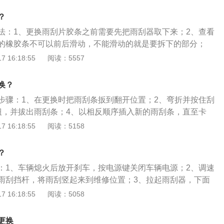
45牛米，其驱动方式是前置前驱，前悬架使用了麦弗逊式独立
？
了扭力梁式非独立悬架。
法：1、更换雨刮片胶条之前需要先把雨刮器取下来；2、查看
的橡胶条不可以前后滑动，不能滑动的就是要拆下的部分；
部分橡胶条后，就可以拆下来这一端用来固定的卡子，一般来
 16:18:55
阅读：5557
来，如果特别紧的话可以用尖嘴钳子协助拆解；4、卡子拆下
备要更换的橡胶条是通过一个金属扣固定在雨刮器上面的，接
换？
类的把这个金属扣撬起来，就可以取下橡胶条；5、安装新的
步骤：1、在更换时把雨刮条扳到翻开位置；2、弯折并按住刮
照刚才说的步骤反着进行就即可，但这里需要特别注意的是，
钮，并拔出雨刮条；4、以相反顺序插入新的雨刮条，直至卡
扣一定要固定紧，否则橡胶条就会在使用中产生位置的偏移，
条。一般情况下每12个月检查一次雨刮片，不同车型之间的保
 16:18:55
阅读：5158
。
微的差异。宝马是德国豪华汽车品牌，旗下有车型i、X、Z、
。以宝马3系为例：其是宝马集团一款轿车产品，车身重量1465
？
发动机。车身尺寸方面，宝马3系的长宽高分别为4734mm、
：1、车辆熄火后放开刹车，按电源键关闭车辆电源；2、调速
mm。
雨刮挡杆，将雨刮竖起来到维修位置；3、拉起雨刮器，下面
垫子，避免雨刮弹回打烂玻璃；4、把雨刮放平，取下旧的雨
 16:18:55
阅读：5058
轻放回去；5、换好后返回车内开启电源，动一下雨刮挡杆使
雨刮注意事项：1、要在电源关闭的情况下操作替换雨刮；2、
更换