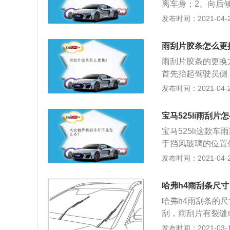
离车身；2、向后
的地方找到固定的
发布时间：2021-04-26
卡扣向侧面拉，将
来。接着更换雨刮
雨刮片胶条怎么更
应的端口，用一字
雨刮片胶条的更换
盖子往外拉，徒手
首先抬起驾驶员侧
螺丝刀轻轻撬开搭
2、按下并按住释
发布时间：2021-04-26
雨刮器刮片；4、
后可以使用喷水功
宝马525li雨刮片
宝马525li这款
于挡风玻璃的位置
开；3、插入新的
发布时间：2021-04-26
刮水器放回挡风玻
哈弗h4雨刮条尺寸
哈弗h4雨刮条的尺
刮，雨刮片有裂缝
更换雨刮条图解如
发布时间：2021-03-11