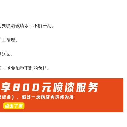
定要喷洒玻璃水；不能干刮。
手工清理。
轻送回。
碴，以免加重雨刮的负担。