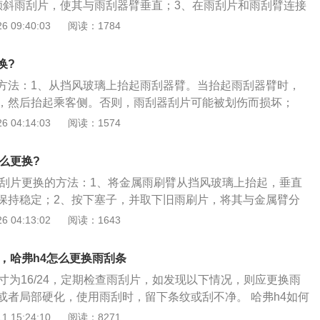
倾斜雨刮片，使其与雨刮器臂垂直；3、在雨刮片和雨刮臂连接
卡扣；4、向外拉动卡舌，然后将雨刮片向外撑开；5、然后将
 09:40:03
阅读：1784
其从雨刮片连接处解开，最后就能将雨刮片和雨刮臂分离开
器胶条，注意图示帽盖方向才有搭钩，另一边是没有的。在对
换?
螺丝刀慢慢插进1cm左右，太大力会损伤盖子；6、用抹布裹住
方法：1、从挡风玻璃上抬起雨刮器臂。当抬起雨刮器臂时，
拔开容易受伤。拔开帽盖后就能见到搭钩的庐山真面目了，用
，然后抬起乘客侧。否则，雨刮器刮片可能被划伤而损坏；
钩，用力过猛很容易撬断。
放凸耳A。然后沿着雨刮器臂移动雨刮器刮片以拆下；3、取下
 04:14:03
阅读：1574
把新雨刮器刮片插入雨刮器臂，直至听到咔哒声；5、更换刮片
能试喷水然后再观察刮水情况。
怎么更换?
车雨刮片更换的方法：1、将金属雨刷臂从挡风玻璃上抬起，垂直
保持稳定；2、按下塞子，并取下旧雨刷片，将其与金属臂分
刮水器，轻轻转动新刮片；4、直至挂钩卡入到位以固定它，将
 04:13:02
阅读：1643
璃上。
，哈弗h4怎么更换雨刮条
寸为16/24，定期检查雨刮片，如发现以下情况，则应更换雨
或者局部硬化，使用雨刮时，留下条纹或刮不净。 哈弗h4如何
下：将点火开关切换至LOCK模式，垂直方向盘向上拉起雨刮
 15:24:10
阅读：8271