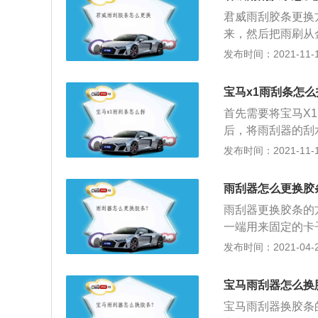
拉起雨刮器后，下
君威雨刮胶条更换
别为车长5163mm
来，然后把雨刷从
有xDrive40和
起固定作用，把金
发布时间：2021-11-10
机和4.4L双涡轮
的胶条装上去，盖
器。雨刮胶条的品
宝马x1雨刮条怎么
些。雨刮器采用的材
首先需要将宝马X
高温下使用，胶条
后，将雨刮器的刮
的性能比天然橡胶
响的时候即可停止
发布时间：2021-11-10
胶条是纯天然的硅
刮片安装进去即可
耐用。在更换雨刮
需要对车辆的雨刮
合成的橡胶条黑中
雨刮器怎么更换胶
雨刮片的使用寿命
易变形。
雨刮器更换胶条的
的过程当中很可能
一端用来固定的卡
害。
嘴钳子协助拆解；
发布时间：2021-04-27
一个金属扣固定在
起来，就可以取下
宝马雨刮器怎么换
骤反着进行就可以
宝马雨刮器换胶条
定要固定紧，否则