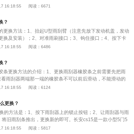
侧的雨刷器塑料堵头把新的胶条换上，盖上塑料堵头，夹紧金
 16:18:55
阅读：6671
定新胶条。扩展：雨刮器的动力源来自电动机，它是整个雨刮
刮器电动机的质量要求相当高。它采用直流永磁电动机，安装
换？
雨刮器电动机一般与蜗轮蜗杆机械部分做成一体。蜗轮蜗杆机
的更换方法：1、抬起U型雨刮臂（注意先放下发动机盖，发动
扭，其输出轴带动四连杆机构，通过四连杆机构把连续的旋转
更换及安装）；2、对准雨刷接口；3、钩住接口；4、按下卡
动的运动。
、最后将雨刷轻轻放下，试喷水刮水看效果（不进行喷水再
 16:18:55
阅读：6486
胶条，挡风玻璃多灰尘时甚至刮花挡风玻璃）。当有以下情况
1、挡风玻璃刮水后有多根横条纹；2、区域刮漏（这是橡胶条
换？
抖动噪音（由于雨刮接头松动或间隙过大或角度调整不当）。
胶条更换方法的介绍：1、更换雨刮器橡胶条之前需要先把雨
查看雨刮器两端那一端的橡胶条不可以前后滑动，不能滑动的
。3、找到能滑动那部分橡胶条后，就可以拆下来这一端用来
 16:18:55
阅读：6124
来说卡子都不难弄下来，如果特别紧可以用尖嘴钳子协助拆
来之后可以看到准备要更换的橡胶条通过一个金属扣固定在雨
怎么更换？
要用卡子之类的把这个金属扣撬起来，就可以取下橡胶条。
条更换的方法是：1、按下雨刮器上的锁止按钮；2、让雨刮器与雨
器橡胶条则只要按照刚才说的步骤反着进行就可以按照好，但
、将旧雨刮条推出，更换新的即可。长安cs15是一款小型5门5
，固定橡胶条的金属扣一定要固定紧，否则橡胶条就会在使用
是：长4135mm、宽1740mm、高1630mm，轴距为2520m
 16:18:55
阅读：5817
，从而影响使用效果。
载了1.5L自然吸气发动机和5挡手动变速箱，最大功率是78.5千