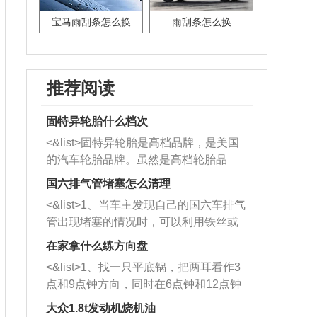
宝马雨刮条怎么换
雨刮条怎么换
推荐阅读
固特异轮胎什么档次
<&list>固特异轮胎是高档品牌，是美国
的汽车轮胎品牌。虽然是高档轮胎品
牌，但是中高低端的轮胎都有生产，这
国六排气管堵塞怎么清理
也是为了更好的开拓市场。
<&list>1、当车主发现自己的国六车排气
管出现堵塞的情况时，可以利用铁丝或
者是细棍，直接将杂物给取出来，如果
在家拿什么练方向盘
堵塞情况比较严重，也可以采取应急措
<&list>1、找一只平底锅，把两耳看作3
施。 <&list>2、直接利用木棍将所有的
点和9点钟方向，同时在6点钟和12点钟
杂物推到排气管里面的位置处，然后将
方向做一个标记。 <&list>2、双手握住
三元催化器拆解开，就可以将堵塞的东
大众1.8t发动机烧机油