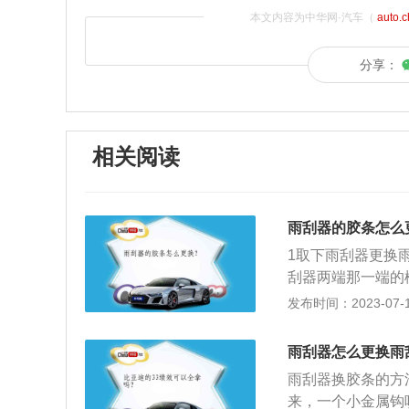
本文内容为中华网·汽车（
auto.
分享：
相关阅读
雨刮器的胶条怎么
1取下雨刮器更换
刮器两端那一端的
固定的卡子。4取
发布时间：2023-07-17
雨刮器怎么更换雨
雨刮器换胶条的方
来，一个小金属钩