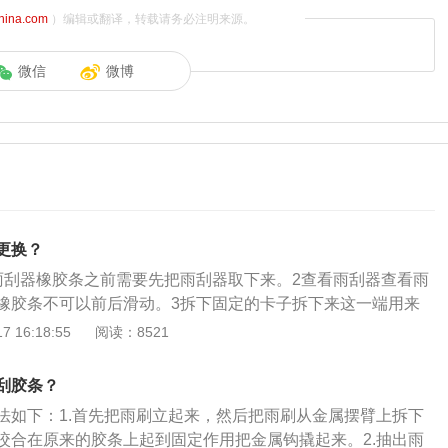
china.com
）编辑或翻译，转载请务必注明来源。
微信
微博
更换？
雨刮器橡胶条之前需要先把雨刮器取下来。2查看雨刮器查看雨
橡胶条不可以前后滑动。3拆下固定的卡子拆下来这一端用来
下胶条取下橡胶条。5安装新胶条安装新的雨刮器。
 16:18:55
阅读：8521
刮胶条？
法如下：1.首先把雨刷立起来，然后把雨刷从金属摆臂上拆下
咬合在原来的胶条上起到固定作用把金属钩撬起来。2.抽出雨