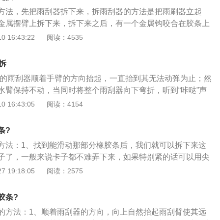
面要垫东西，防止玻璃被打烂。以宝马X7为例，其车身尺寸分
方法，先把雨刮器拆下来，拆雨刮器的方法是把雨刷器立起
，车宽2000mm，车高1835mm，轴距达到3105mm。宝马X7
金属摆臂上拆下来，拆下来之后，有一个金属钩咬合在胶条上
xDrive50i两种动力配置车型，分别搭载3.0L涡轮增压直列六缸发动
属钩翘起来，抽出雨刷胶条，再把雨刷器塑料堵头撬开，把新
 16:43:22
阅读：4535
增压V8发动机，传动方面，均匹配8速自动变速箱和四驱系统。
上塑料堵头，加紧金属钩，咬合新胶条即可，再反向安装雨刷
牌有博世、3M、法雷奥和卡卡等品牌，大品牌质量会相对好一
拆
料是PPO，它耐高温、热稳定性好、可长期在-127到120的
1的雨刮器顺着手臂的方向抬起，一直抬到其无法动弹为止；然
采用的是丁晴，它的特性是耐热、耐油、耐磨、耐老化等，它
水臂保持不动，当同时将整个雨刮器向下弯折，听到“咔哒”声
更好，更实用。雨刮的好坏很大程度上取决于它的胶条，好的
不动；最后，稍用力气的将内部的雨刮片抽出来并且将新的雨
 16:43:05
阅读：4154
胶做原料，很多次品都是一些合成橡胶，用起来质量差，很不
。通常而言，当车辆的使用时间长达1年左右的时候，车主就
条的时候，要注意观看橡胶条的颜色，纯天然的是自然黑色，
片进行检查，若雨刮片出现明显的裂纹、硬化等现象时，说明
泛白。检查胶条的弹性，好的胶条可以任意拉扯，次品的很容
条?
即将到了，建议及时对其更换，若继续使用该雨刮片，在使用
方法：1、找到能滑动那部分橡胶条后，我们就可以拆下来这
出现刮不干净的现象，更严重的还会导致对前挡风玻璃造成伤
子了，一般来说卡子都不难弄下来，如果特别紧的话可以用尖
2、卡子拆下来之后我们可以看到准备要更换的橡胶条是通过
 19:18:05
阅读：2575
雨刮器上面的，接下来我们只要用卡子之类的把这个金属扣撬
橡胶条了；3、安装新的雨刮器橡胶条则只要按照刚才说的步
胶条?
按照好了，但这里需要特别注意的是，固定橡胶条的金属扣一
的方法：1、顺着雨刮器的方向，向上自然抬起雨刮臂使其远
橡胶条就会在使用中产生位置的偏移，从而影响使用效果。