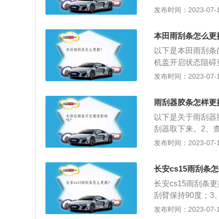
刷器胶条撬开这一
发布时间：2023-07-17
属钩，使其咬合固
器系统的核心。雨
本田雨刮条怎么更
在前挡风玻璃上的
以下是本田雨刮条
构的作用是减速增
机盖开启状态阻碍
运动改变为左右摆
扣，完成安装；5
发布时间：2023-07-17
刮，有可能损坏橡
时需要更换雨刮：
雨刮器胶条怎样更
老化造成）；3、
以下是关于雨刮器
刮器取下来。2、
就是要拆下的部分
发布时间：2023-07-17
固定的卡子，一般
解。4、卡子拆下
长安cs15雨刮条
刮器上面，接下来
长安cs15雨刮
5、安装新的雨刮
刮臂保持90度；3
这里需要特别注意
座suv，其车身尺寸
发布时间：2023-07-17
中产生位置的偏移
m。长安cs15搭