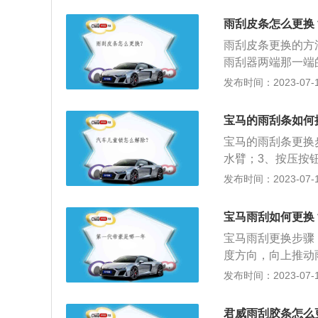
瓦，最大扭矩是1
雨刮皮条怎么更换
悬架，后悬架使用
雨刮皮条更换的方
雨刮器两端那一端
3、找到能滑动那
发布时间：2023-07-17
说卡子都不难弄下
来之后可以看到准
宝马的雨刮条如何
下来只要用卡子之
宝马的雨刮条更换
雨刮片胶条只要按
水臂；3、按压按
固定橡胶条的金属
入；5、翻回雨刮
发布时间：2023-07-17
从而影响使用效果
养周期可能会有略
1、2、3系等车型
宝马雨刮如何更换
千克，直列4缸汽油
宝马雨刮更换步骤
1811mm、1455
度方向，向上推动
垫一个毛巾或软质
发布时间：2023-07-17
刮，把新的雨刮轻
其复位即可。更换
君威雨刮胶条怎么