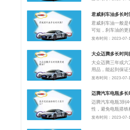
换：首先将新变速
过压力新变速箱油
君威刹车油多长时
清洁，更加干净，
君威刹车油一般是
可短，刹车油的更
DOT4。以下是
发布时间：2023-07-17
长，但如果刹车油
长会损坏整个制动
大众迈腾多长时间
大众迈腾三年或六
用品，能起到保证
寸是：长4865mm
发布时间：2023-07-17
l，行李箱容积为5
发动机，与其匹配
迈腾汽车电瓶多长
每分钟5000到60
迈腾汽车电瓶3到
0转。
性，避免电瓶搭铁
腾是一汽大众旗下一
发布时间：2023-07-17
1mm，轴距为287
大功率是110kw，