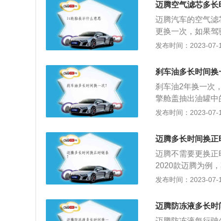
迈腾空气滤芯多长
离合变速箱。
迈腾汽车的空气滤
更换一次，如果驾
少节气门油泥的产
发布时间：2023-07-17
决定位置不同。一
两种，分干式和湿
刹车油多长时间换
空气滤芯的作用：
刹车油2年换一次
止空气中飘浮的尘
擎舱盖抽出油罐中
一种过滤器，又叫
车辆顶起，从后轮
发布时间：2023-07-17
农用机车、实验室
拧松放油螺丝并将
作过程中要吸进大
观察放油情况直至
缸中，就会加速活
迈腾多长时间换正
型和矿油型。
严重的拉缸现象，
迈腾不需要更换正
或进气管的前方，
2020款迈腾为例，
洁的空气。空气滤
为2871mm，油箱
发布时间：2023-07-17
气不足，使燃油燃
独立悬架，后悬挂
现象发生。因此，
最大马力是150p
迈腾防冻液多长时
中微粒杂质的装置
离合变速箱。
除将要进入汽缸的
迈腾防冻液每行驶