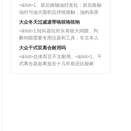
平底锅两耳，然后往左打半圈、一圈、
西取出来。但如果是因为积碳过多引起
<&list>1、前后曲轴油封老化：前后曲轴
一圈半的练习，往右同样也要打相同的
的堵塞，就需要将三元催化器泡在草酸
油封与油大面积且持续接触，油的杂质
圈数。 <&list>3、最后强调要反复练
中进行清洗。 <&list>3、也可以利用清
和发动机内持续温度变化使其密封效果
习，这样就可以形成肌肉记忆，在真实
大众冬天过减速带咯吱咯吱响
洗剂对堵塞的情况得到解决，将清洗剂
逐渐减弱，导致渗油或漏油。<&list>2、
驾驶车辆时，不需要记忆也能打好方
放在燃油箱中，与燃油混合后，车辆启
<&list>1.转向器拉杆头有较大间隙，判
活塞间隙过大：积碳会使活塞环与缸体
向。
动时，就可以和汽油一起进入到燃烧
断间隙需要专用仪器和工具，车主本人
的间隙扩大，导致机油流入燃烧室中，
室，最后形成废气排出，就可以让三元
无法制作，需要将车辆送到修理厂或4s
造成烧机油。<&list>3、机油粘度。使用
大众干式双离合耐用吗
催化器得到清洗，排气管堵塞的情况就
店；<&list>2.车辆半轴套管防尘罩破
机油粘度过小的话，同样会有烧机油现
<&list>总体而言不太耐用。<&list>1、干
能够得到解决。
裂，破裂后会出现漏油现象，使半轴磨
象，机油粘度过小具有很好的流动性，
式离合器如果放在十几年前还比较耐
损严重，磨损的半轴容易损坏，产生异
容易窜入到气缸内，参与燃烧。<&list>
用，但是由于现在的汽车发动机动力输
响；<&list>3.稳定器的转向胶套和球头
4、机油量。机油量过多，机油压力过
出越来越高，使得干式离合器散热不足
老化，一般是使用时间过长造成的。解
大，会将部分机油压入气缸内，也会出
的缺陷也逐渐暴露出来。<&list>2、由于
决方法是更换新的质量好的转向橡胶套
现烧机油。<&list>5、机油滤清器堵塞：
干式双离合的工作环境暴露在空气中，
和球头。
会导致进气不畅，使进气压力下降，形
而离合器的散热也是通离合器罩上面的
成负压，使机油在负压的情况下吸入燃
几个小孔来进行散热。但是在行驶过程
烧室引起烧机油。<&list>6、正时齿轮或
中变速箱需要换挡，就不得不使得离合
链条磨损：正时齿轮或链条的磨损会引
器频繁工作。<&list>3、长时间的低速行
起气阀和曲轴的正时不同步。由于轮齿
驶以及过于频繁的启停，导致离合器的