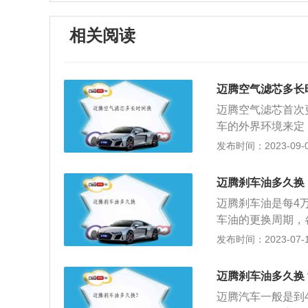
相关阅读
迈腾空气滤芯多长
迈腾空气滤芯首次
车的外界环境来定
汽车的空气滤清器
发布时间：2023-09-07
芯是一种过滤器，
车、农用机车、实
迈腾刹车油多久换
动机在工作过程中
迈腾刹车油是每4
被吸入气缸中，就
车油的更换周期，
间，会造成严重的
品牌以及车型有关
发布时间：2023-07-17
装在化油器或进气
都有专门的检测刹
入足量、清洁的空
油到了保养时间一
迈腾刹车油多久换
量，由于刹车油具
迈腾汽车一般是到
分。在刹车系统工