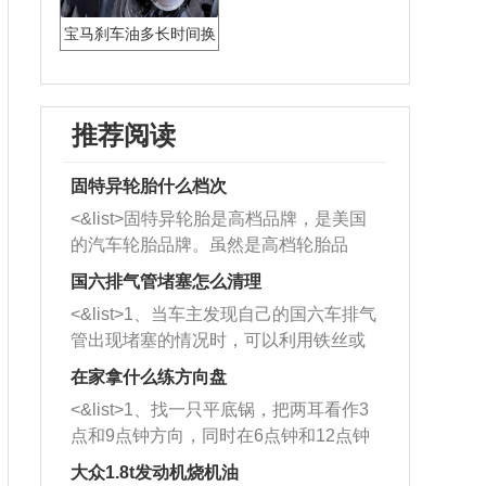
宝马刹车油多长时间换
推荐阅读
固特异轮胎什么档次
<&list>固特异轮胎是高档品牌，是美国
的汽车轮胎品牌。虽然是高档轮胎品
牌，但是中高低端的轮胎都有生产，这
国六排气管堵塞怎么清理
也是为了更好的开拓市场。
<&list>1、当车主发现自己的国六车排气
管出现堵塞的情况时，可以利用铁丝或
者是细棍，直接将杂物给取出来，如果
在家拿什么练方向盘
堵塞情况比较严重，也可以采取应急措
<&list>1、找一只平底锅，把两耳看作3
施。 <&list>2、直接利用木棍将所有的
点和9点钟方向，同时在6点钟和12点钟
杂物推到排气管里面的位置处，然后将
方向做一个标记。 <&list>2、双手握住
三元催化器拆解开，就可以将堵塞的东
大众1.8t发动机烧机油