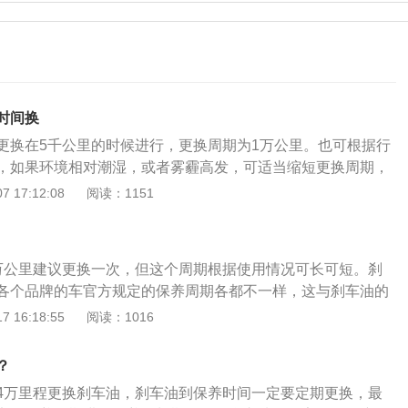
时间换
更换在5千公里的时候进行，更换周期为1万公里。也可根据行
，如果环境相对潮湿，或者雾霾高发，可适当缩短更换周期，
滤芯根据进气形式和发动机的结构不同决定位置不同，空气滤
 17:12:08
阅读：1151
又叫空气滤筒、空气滤清器、风格等，主要用于工程机车、汽
验室、无菌操作室及各种精密操作室中的空气过滤器。比如发
要吸进大量的空气，如果空气不经过滤清，空气中悬浮的尘埃
万公里建议更换一次，但这个周期根据使用情况可长可短。刹
会加速活塞组及气缸的磨损，较大的颗粒进入活塞与气缸之
各个品牌的车官方规定的保养周期各都不一样，这与刹车油的
拉缸现象，这在干燥多沙的工作环境中尤为严重，空气滤清器
，刹车油有一定的腐蚀性，吸水性也比较强，现在好些维修站
 16:18:55
阅读：1016
管的前方，起到滤除空气中灰尘、砂粒的作用，保证气缸中进
车油含水量的工具，可以做个检测，看看是否需要更换。刹车
气。
定要定期更换，刹车油是否更换，主要取决于刹车油中的水含
？
有很强的吸水性，随着时间推移制动管路内会产生大量的水
4万里程更换刹车油，刹车油到保养时间一定要定期更换，最
作时会产生高温，刹车油中的水会气化变成气泡，这样气泡就