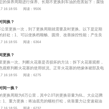
定的保养周期进行保养。长期不更换刹车油的危害如下：腐蚀
以会出现刹车发软，制动无力等危险现象，也就是说刹车系统
本身具有亲水性。如果长时间不更换，刹车油就会腐蚀制动系
 16:18:55
阅读：9506
大打折扣。所以最好定期用刹车油检测仪，来测量刹车油内部
全隐患。造成气阻：刹车油吸水之后它的沸点会降低，容易造
含水量超过百分之三的话建议更换。如果含水量超过5%的话就
影响到制动效果。当温度升高达到沸点时，刹车油内部的水分
时间换？
大量的气泡。这样一来，刹车管路里存在大量气体，当踩下刹
万公里更换一次，到了更换周期就需要及时更换。以下是定期
会明显地感觉到非常软，制动力严重不足。
的好处：1、可以使换档顺畅、圆滑、改善操控性能；产生良
少机件的锈蚀。2、良好的极压添加成份，对齿轮组提供极佳
 16:18:55
阅读：6364
最佳的防磨效果，延长自动变速箱寿命。3、换变速箱油时要
变速箱油，可以有效保护齿轮，降低磨损，使车辆运行更轻
间更换？
可以延长油品使用寿命，降低保养及维修费用。
里更换一次。判断火花塞是否损坏的方法：拆下火花塞观察，
色观察判断火花塞的使用状况。正常火花塞的绝缘体裙部及电
色或浅棕色。工作正常的火花塞其绝缘体裙部为赤褐色，电极
 16:18:55
阅读：6275
9mm之间，电极无烧损迹象。如果火花塞有油污或沉积物，火花塞
清除油污和沉积物后可以继续使用。如果火花塞损坏严重，顶
时间一换？
纹路、破裂、电极熔化等现象，则应找出损坏的原因，排除故
更换周期为6万公里，其中2.0T的更换容量为6L。大众迈腾
花塞，此外，如果火花塞呈现的是烟熏过的黑色，表明火花塞
：1、重力更换：将油底壳的螺栓拧松，依靠重力让变速箱油
气浓，机油上窜。
最简单，缺点：不能将变速箱油不能全部排出。2、循环机更
 16:18:55
阅读：6232