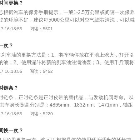
时间更换？
芯根据汽车的保养手册提示，一般1-2.5万公里或间隔一次保养
驶的环境不好，建议每5000公里可以对空气滤芯清洗，可以减
生。汽车的空气滤清器滤芯根据进气形式和发动机的结构不同
 16:18:55
阅读：5501
般位于发动机进气管上的空气滤清器中。汽车上的空气滤芯有
式的，干式的用纸或有机材料制成，湿式的用金属丝网制成。
一次？
过滤空气中的微粒杂质，保证气缸中进入足量清洁的空气，防
，刹车油的更换方法是：1、将车辆停放在平地上熄火，打开引
埃被吸入发动机中，加速活塞组及气缸的磨损。空气滤芯：是
的油；2、使用漏斗将新的刹车油注满油壶；3、使用千斤顶将
空气滤筒、空气滤清器、风格等。主要用于工程机车、汽车、
开始卸轮胎；4、取掉刹车分泵上的橡胶防尘帽；5、使用扳手
 16:18:55
阅读：5452
、无菌操作室及各种精密操作室中的空气过滤器。发动机在工
橡胶管套在上面，连接到放油瓶内；6、去车内踩刹车，同时
量的空气，如果空气不经过滤清，空气中悬浮的尘埃被吸入气
引擎舱内储油罐的油量达到下限。刹车油有蓖麻油醇型、合成
塞组及气缸的磨损。较大的颗粒进入活塞与气缸之间，会造成
时链条？
这在干燥多沙的工作环境中尤为严重。空气滤清器装在化油器
时链条，正时链条是正时皮带的替代品，与发动机同寿命。以
起到滤除空气中灰尘、砂粒的作用，保证气缸中进入足量、清
其车身长宽高分别是：4865mm、1832mm、1471mm，轴距
清器过脏：汽车行驶中使用过脏的空气滤清器，会使发动机进
容积为66l，行李箱容积为533l。2020款迈腾前悬挂是麦弗逊式
 16:18:55
阅读：5220
烧不充分，导致发动机工作不稳定，动力下降、耗油量增加的
是多连杆式独立悬架，其搭载了1.4l直系4缸涡轮增压发动机，
汽车必须保持空气滤清器的清洁；汽车空气滤清器是清除空气
s，最大功率是110kw，最大扭矩是250nm，与其匹配的是7挡双
间换一次？
，由一个或几个清洁空气的滤清器部件组成，其主要作用是滤
空气中有害杂质，以减少汽缸、活塞、活塞环、气门及气门座
4万公里更换一次，也可以根据具体的使用环境适当的延长或