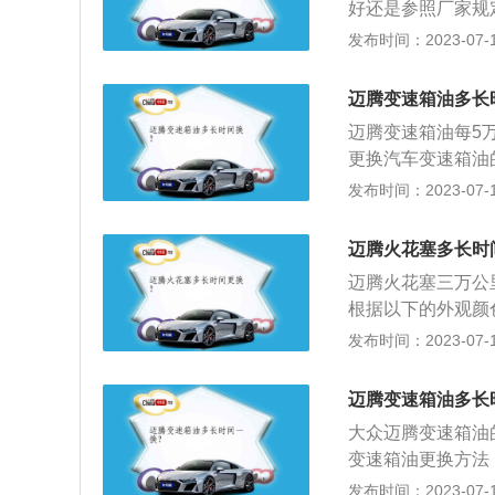
好还是参照厂家规
很容易被压缩。所
制动系统：刹车油
发布时间：2023-07-17
的的制动效果，会
统，带来极大的安
水分的含量，如果
成制动压力不足，
必须尽快更换了。
迈腾变速箱油多长
就会沸腾，并产生
迈腾变速箱油每5
车踏板的时候，就
更换汽车变速箱油
好的抗氧化性，减
发布时间：2023-07-17
的保护效果；提供
选用高质量的品牌
迈腾火花塞多长时
松，节约燃油，还
迈腾火花塞三万公
根据以下的外观颜
极呈灰白色、灰黄
发布时间：2023-07-17
间隙在0.8-0.
本身并没有损坏，
迈腾变速箱油多长
端出现起疤、黑色
大众迈腾变速箱油的
障后，更换新的火
变速箱油更换方法
冷热型选错或混合
流出。优点：方法
发布时间：2023-07-17