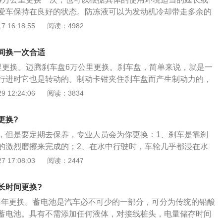
，空气在进入气缸之前，必须先经过空气滤清器的细密的过
爱车保持在良好的状态。防冻液可以为发动机冷却带走多余的
。关于空气滤芯注意事项：工作了一段时间后的空气滤清器要
季管路内的冷却水结冰而胀裂散热器，以及冻坏发动机气缸体
 16:18:55
阅读：4982
效率更高。这是因为空气滤清器已经吸附的那些杂质可以帮助
防腐蚀等优良性能，是发动机重要的一种液体。迈腾源自和帕
小的灰尘。看上去很脏了的空气滤清器，并不代表它已经不能
FutureB6，这也是一汽大众建厂以来生产和销售的第一款B级
间换一次合适
行驶的时间或里程，这些只是参考值，是否要更换是要看实际
面，这款车的长宽高分别为4866mm、1832mm、1464m
里更换。迈腾刹车盘6万公里更换。刹车盘，简单来说，就是一
否已经无法让足够的空气通过了。空气滤清器要保证过滤掉空
m。
行进时它也是转动的。制动卡钳夹住刹车盘而产生制动力的，
让足够的空气进入发动机。
住刹车盘起到减速或者停车的作用。刹车盘制动效果好，且比
 12:24:06
阅读：3834
。盘式刹车的优点如下：1、盘式刹车散热性较鼓式刹车佳，
比较不会造成刹车衰退而使刹车失灵的现象；2、刹车盘在沿
更换?
量极小，受热之后尺寸的改变并不使踩刹车踏板的行程增加；
，但是要定期去保养，专业人员会为你更换：1、刹车是靠刹
的反应快速，可做高频率的刹车动作，因而较为符合ABS系统
的激烈磨擦来完成的；2、在水中行驶时，车轮几乎都浸在水
刹车没有鼓式刹车的摩擦助势作用，因此左右车轮的刹车力量
刹车鼓之间留下一层水膜，就像涂抹了润滑油一样，使刹车片
 17:08:03
阅读：2447
刹车盘的排水性较佳，可以降低因为水或泥沙造成刹车不良的
力减小，无法控制汽车停止，而且鼓内的水也不容易散出。这
刹车相比较下，盘式刹车的构造简单，较容易实现间隙自动调
来得非常快，在离水后边走边踩刹车，连续几次，刹车片与刹
。迈腾刹车盘6万公里更换。
长时间更换?
会被擦掉；3、这种刹车失灵的现象对于采用碟形刹车系统的
-4年更换。蓄电池是汽车必不可少的一部分，可分为传统的铅酸
发生，因为碟形刹车系统的刹车片面积很小，碟盘外围又全部
蓄电池。具有不需添加任何液体，对接线桩头，电量储存时间
住水滴。由于车轮转动时离心力的作用，碟盘上的水滴会自动