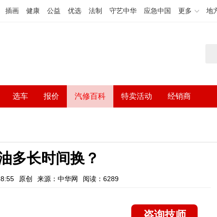
插画
健康
公益
优选
法制
守艺中华
应急中国
更多
地
选车
报价
汽修百科
特卖活动
经销商
油多长时间换？
8:55
原创
来源：中华网
阅读：6289
咨询技师