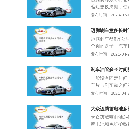
的早期磨损。因此
缩短更换周期，使
滤，才能进入气缸
热量，同时防止冬
发布时间：2023-07-17
比新的空气滤清器
还有全年防水垢、
它去捕获更多的微
萨特B6关系紧密的
迈腾刹车盘多长时
正常工作了。车辆
轿车。在车身尺寸方
迈腾刹车盘6万公
情况，例如：它是
m，轴距为2812m
个圆的盘子，汽车
气中的杂质，同时
踩刹车时就是它夹
发布时间：2021-04-29
鼓形刹车更易维护
在连续踩踏刹车时
刹车油管多长时间
厚度方向的热膨胀
一般没有固定时间
3、盘式刹车系统
车片与刹车鼓之间
的需求；4、盘式
中，使得刹车片与
发布时间：2021-04-27
比较平均；5、因
与刹车鼓之间摩擦
情形；6、与鼓式
种刹车失灵的现象
整，并且容易维修
大众迈腾蓄电池多
车鼓之间的水滴就
大众迈腾蓄电池3
汽车来说几乎不会
蓄电池和免维护型
暴露在外面，留不